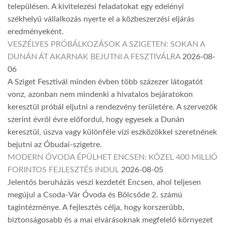
településen. A kivitelezési feladatokat egy edelényi
székhelyű vállalkozás nyerte el a közbeszerzési eljárás
eredményeként.
VESZÉLYES PRÓBÁLKOZÁSOK A SZIGETEN: SOKAN A
DUNÁN ÁT AKARNAK BEJUTNI A FESZTIVÁLRA
2026-08-
06
A Sziget Fesztivál minden évben több százezer látogatót
vonz, azonban nem mindenki a hivatalos bejáratokon
keresztül próbál eljutni a rendezvény területére. A szervezők
szerint évről évre előfordul, hogy egyesek a Dunán
keresztül, úszva vagy különféle vízi eszközökkel szeretnének
bejutni az Óbudai-szigetre.
MODERN ÓVODA ÉPÜLHET ENCSEN: KÖZEL 400 MILLIÓ
FORINTOS FEJLESZTÉS INDUL
2026-08-05
Jelentős beruházás veszi kezdetét Encsen, ahol teljesen
megújul a Csoda-Vár Óvoda és Bölcsőde 2. számú
tagintézménye. A fejlesztés célja, hogy korszerűbb,
biztonságosabb és a mai elvárásoknak megfelelő környezet