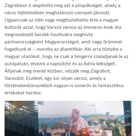
Zágrábban ő alapította meg azt a püspökséget, amely a
város fejlődésében meghatározó szerepet játszott.
Ugyancsak az idén nagy megtiszteltetés érte a magyar
kultúrát azzal, hogy Varasd városa az immáron évek óta
megrendezett barokk fesztiválra meghívta
partnerországként Magyarországot, amit nagy örömmel
fogadtunk el – mondta az államtitkár. Aki arra biztatta a
magyar utazókat, hogy ne csak a tengerre szaladjanak le az
autópályán, élvezni a napsütést és az Adria kékségét.
Álljanak meg menet közben, nézzék meg Zágrábot,
Varasdot, Eszéket, egy sor olyan várost, amely a
történelemkönyvekből nagyon is ismerős és fantasztikus
értékeket hordoz.