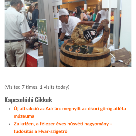
(Visited 7 times, 1 visits today)
Kapcsolódó Cikkek
Új attrakció az Adrián: megnyílt az ókori görög atléta
múzeuma
Za križen, a félezer éves húsvéti hagyomány –
tudósítás a Hvar-szigetről