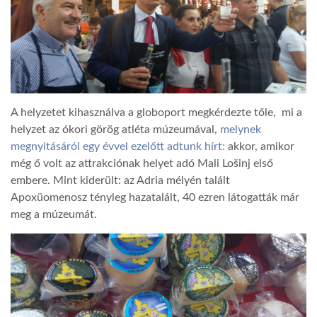
A helyzetet kihasználva a globoport megkérdezte tőle, mi a
helyzet az ókori görög atléta múzeumával,
melynek
megnyitásáról egy évvel ezelőtt adtunk hírt:
akkor, amikor
még ő volt az attrakciónak helyet adó Mali Lošinj első
embere. Mint kiderült: az Adria mélyén talált
Apoxüomenosz tényleg hazatalált, 40 ezren látogatták már
meg a múzeumát.