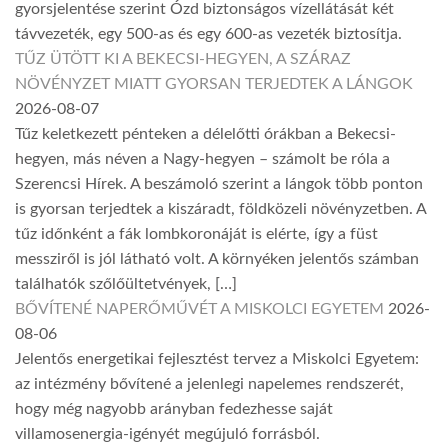
gyorsjelentése szerint Ózd biztonságos vízellátását két
távvezeték, egy 500-as és egy 600-as vezeték biztosítja.
TŰZ ÜTÖTT KI A BEKECSI-HEGYEN, A SZÁRAZ
NÖVÉNYZET MIATT GYORSAN TERJEDTEK A LÁNGOK
2026-08-07
Tűz keletkezett pénteken a délelőtti órákban a Bekecsi-
hegyen, más néven a Nagy-hegyen – számolt be róla a
Szerencsi Hírek. A beszámoló szerint a lángok több ponton
is gyorsan terjedtek a kiszáradt, földközeli növényzetben. A
tűz időnként a fák lombkoronáját is elérte, így a füst
messziről is jól látható volt. A környéken jelentős számban
találhatók szőlőültetvények, […]
BŐVÍTENÉ NAPERŐMŰVÉT A MISKOLCI EGYETEM
2026-
08-06
Jelentős energetikai fejlesztést tervez a Miskolci Egyetem:
az intézmény bővítené a jelenlegi napelemes rendszerét,
hogy még nagyobb arányban fedezhesse saját
villamosenergia-igényét megújuló forrásból.