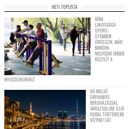
HETI TOPLISTA
KÍNA
LAKOSSÁGA
GYORS
ÜTEMBEN
ÖREGSZIK: MÁR
MINDEN
NEGYEDIK EMBER
KÖZELÍT A
NYUGDÍJKORHOZ
80 MILLIÓ
DIRHAMOS
BERUHÁZÁSSAL
VARÁZSOLJÁK ÚJJÁ
DUBAI TÖRTÉNELMI
VÍZPARTJÁT