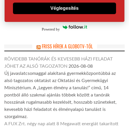
Véglegesítés
Powered by
FRISS HÍREK A GLOBOTV-TŐL
RÖVIDEBB TANÓRÁK ÉS KEVESEBB HÁZI FELADAT
JÖHET AZ ALSÓ TAGOZATON
2026-08-08
Új javaslatcsomaggal alakítaná gyermekközpontúbbá az
alsó tagozatos oktatást az Oktatási és Gyermekügyi
Minisztérium. A „Legyen élmény a tanulás!” című, 14
pontból álló szakmai ajánlás többek között a tanórák
hosszának rugalmasabb kezelését, hosszabb szüneteket,
kevesebb házi feladatot és élményalapú tanulást is
szorgalmaz.
A FUX Zrt. négy nap alatt 8 Megawatt energiát takarított