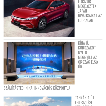
ELŐSZÖR
MEGELŐZTÉK
JAPÁN
RIVÁLISAIKAT AZ
EU PIACÁN
KÍNA ÚJ
KORSZAKOT
NYITOTT:
MEGNYÍLT AZ
ORSZÁG ELSŐ
ŰR-
SZÁMÍTÁSTECHNIKAI INNOVÁCIÓS KÖZPONTJA
TANZÁNIA ÚJ
FEJLESZTÉSI