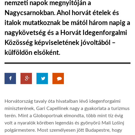
nemzeti napok megnyitóján a
Nagycsarnokban. Ahol horvát ételek és
LATIMO.HU
italok mutatkoznak be mától három napig a
nagykövetség és a Horvát Idegenforgalmi
GLOBOBOOK
Közösség képviseletének jóvoltából –
külföldön elsőként.
Horvátország tavaly óta hivatalban lévő idegenforgalmi
miniszterének, Gari Capellinek nagy a gyakorlata a turizmus
terén. Mint a Globoportnak elmondta, több mint tíz évig
volt a nyaralók körében legendás és gyönyörű Mali Lošinj
polgármestere. Most személyesen jött Budapestre, hogy