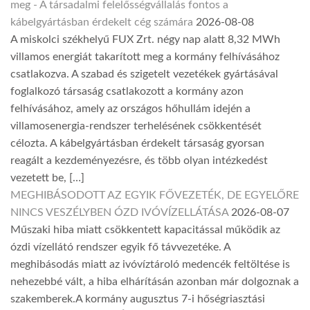
meg - A társadalmi felelősségvállalás fontos a
kábelgyártásban érdekelt cég számára
2026-08-08
A miskolci székhelyű FUX Zrt. négy nap alatt 8,32 MWh
villamos energiát takarított meg a kormány felhívásához
csatlakozva. A szabad és szigetelt vezetékek gyártásával
foglalkozó társaság csatlakozott a kormány azon
felhívásához, amely az országos hőhullám idején a
villamosenergia-rendszer terhelésének csökkentését
célozta. A kábelgyártásban érdekelt társaság gyorsan
reagált a kezdeményezésre, és több olyan intézkedést
vezetett be, […]
MEGHIBÁSODOTT AZ EGYIK FŐVEZETÉK, DE EGYELŐRE
NINCS VESZÉLYBEN ÓZD IVÓVÍZELLÁTÁSA
2026-08-07
Műszaki hiba miatt csökkentett kapacitással működik az
ózdi vízellátó rendszer egyik fő távvezetéke. A
meghibásodás miatt az ivóvíztároló medencék feltöltése is
nehezebbé vált, a hiba elhárításán azonban már dolgoznak a
szakemberek.A kormány augusztus 7-i hőségriasztási