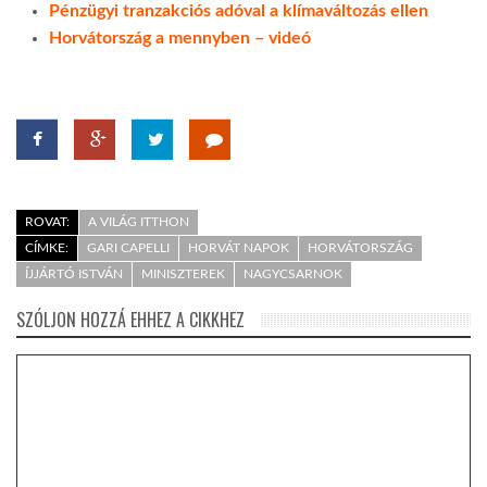
Pénzügyi tranzakciós adóval a klímaváltozás ellen
Horvátország a mennyben – videó
ROVAT:
A VILÁG ITTHON
CÍMKE:
GARI CAPELLI
HORVÁT NAPOK
HORVÁTORSZÁG
ÍJJÁRTÓ ISTVÁN
MINISZTEREK
NAGYCSARNOK
SZÓLJON HOZZÁ EHHEZ A CIKKHEZ