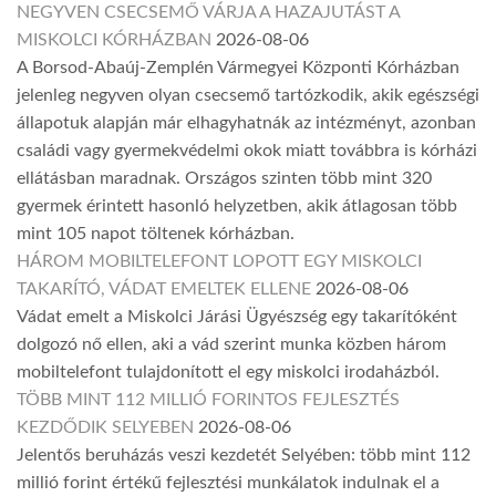
NEGYVEN CSECSEMŐ VÁRJA A HAZAJUTÁST A
MISKOLCI KÓRHÁZBAN
2026-08-06
A Borsod-Abaúj-Zemplén Vármegyei Központi Kórházban
jelenleg negyven olyan csecsemő tartózkodik, akik egészségi
állapotuk alapján már elhagyhatnák az intézményt, azonban
családi vagy gyermekvédelmi okok miatt továbbra is kórházi
ellátásban maradnak. Országos szinten több mint 320
gyermek érintett hasonló helyzetben, akik átlagosan több
mint 105 napot töltenek kórházban.
HÁROM MOBILTELEFONT LOPOTT EGY MISKOLCI
TAKARÍTÓ, VÁDAT EMELTEK ELLENE
2026-08-06
Vádat emelt a Miskolci Járási Ügyészség egy takarítóként
dolgozó nő ellen, aki a vád szerint munka közben három
mobiltelefont tulajdonított el egy miskolci irodaházból.
TÖBB MINT 112 MILLIÓ FORINTOS FEJLESZTÉS
KEZDŐDIK SELYEBEN
2026-08-06
Jelentős beruházás veszi kezdetét Selyében: több mint 112
millió forint értékű fejlesztési munkálatok indulnak el a