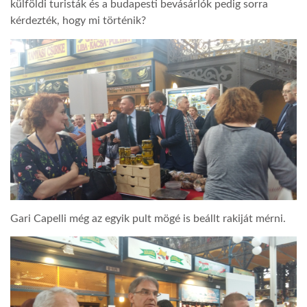
külföldi turisták és a budapesti bevásárlók pedig sorra
kérdezték, hogy mi történik?
Gari Capelli még az egyik pult mögé is beállt rakiját mérni.