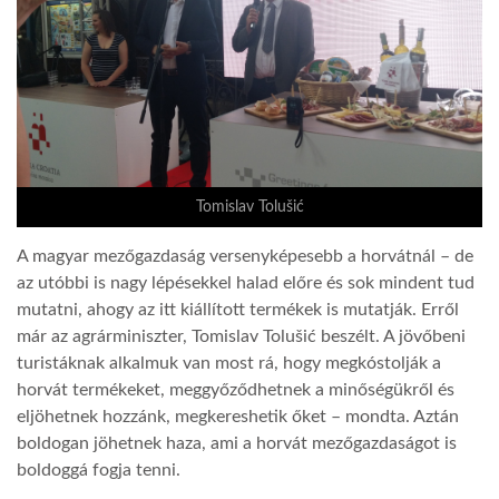
Tomislav Tolušić
A magyar mezőgazdaság versenyképesebb a horvátnál – de
az utóbbi is nagy lépésekkel halad előre és sok mindent tud
mutatni, ahogy az itt kiállított termékek is mutatják. Erről
már az agrárminiszter, Tomislav Tolušić beszélt. A jövőbeni
turistáknak alkalmuk van most rá, hogy megkóstolják a
horvát termékeket, meggyőződhetnek a minőségükről és
eljöhetnek hozzánk, megkereshetik őket – mondta. Aztán
boldogan jöhetnek haza, ami a horvát mezőgazdaságot is
boldoggá fogja tenni.