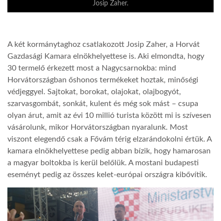
Josip Zaher.
A két kormánytaghoz csatlakozott Josip Zaher, a Horvát
Gazdasági Kamara elnökhelyettese is. Aki elmondta, hogy
30 termelő érkezett most a Nagycsarnokba: mind
Horvátországban őshonos termékeket hoztak, minőségi
védjeggyel. Sajtokat, borokat, olajokat, olajbogyót,
szarvasgombát, sonkát, kulent és még sok mást – csupa
olyan árut, amit az évi 10 millió turista között mi is szívesen
vásárolunk, mikor Horvátországban nyaralunk. Most
viszont elegendő csak a Fővám térig elzarándokolni értük. A
kamara elnökhelyettese pedig abban bízik, hogy hamarosan
a magyar boltokba is kerül belőlük. A mostani budapesti
eseményt pedig az összes kelet-európai országra kibővítik.