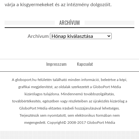
várja a kisgyermekeket és az intézmény dolgozóit.
ARCHÍVUM
Archívum
Impresszum
Kapcsolat
A globoport.hu felületén található minden információ, beleértve a képi,
grafikai megjelenítést, az oldalak szerkezetét a GloboPort Média
kizárólagos tulajdona. Mindennemű továbbszolgáltatás,
továbbértékesítés, egészében vagy részleteiben az újraközlés kizárólag a
GloboPort Média előzetes írásbeli hozzájárulásával lehetséges.
Terjesztésük sem nyomtatott, sem elektronikus formában nem
megengedett. Copyright© 2008-2017 GloboPort Média