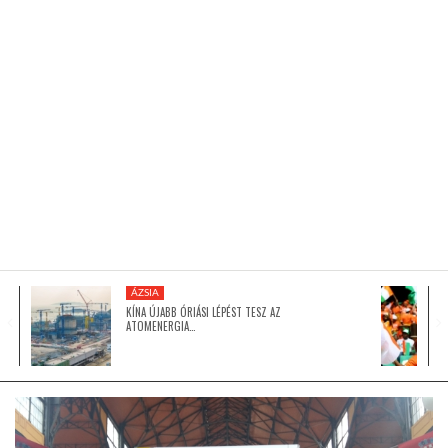
KÖZEL-KELET
AUSZTRÁLIA
A VILÁG ITTHON
MÉDIA
ÁZSIA
KÍNA ÚJABB ÓRIÁSI LÉPÉST TESZ AZ
ATOMENERGIA…
GLOBOTV BP
HÍR3D