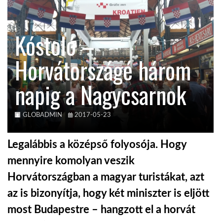
TROPICALMAGAZIN
Kóstoló –
GLOBOTV
Horvátországé három
napig a Nagycsarnok
AFRIKA TUDÁSTÁR
A NAP SZÉPE
GLOBADMIN
2017-05-23
Legalábbis a középső folyosója. Hogy
LINKTR.EE
mennyire komolyan veszik
Horvátországban a magyar turistákat, azt
GLOBOZSARU
az is bizonyítja, hogy két miniszter is eljött
most Budapestre – hangzott el a horvát
DOBRAVERO.HU