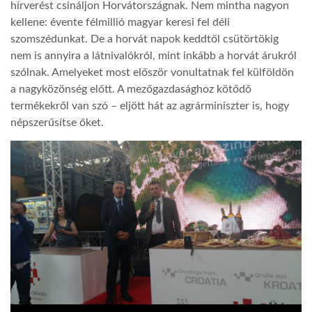
hírverést csináljon Horvátországnak. Nem mintha nagyon
kellene: évente félmillió magyar keresi fel déli
szomszédunkat. De a horvát napok keddtől csütörtökig
nem is annyira a látnivalókról, mint inkább a horvát árukról
szólnak. Amelyeket most először vonultatnak fel külföldön
a nagyközönség előtt. A mezőgazdasághoz kötődő
termékekről van szó – eljött hát az agrárminiszter is, hogy
népszerűsítse őket.