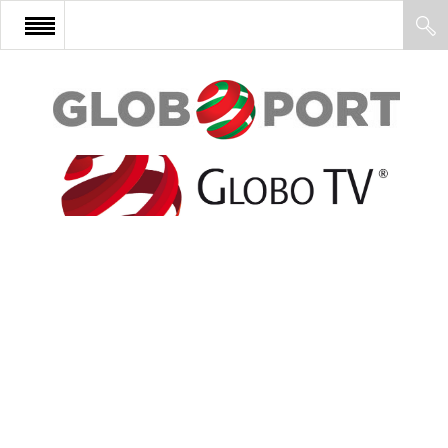
FŐOLDAL
AFRIKA
EURÓPA
ÁZSIA
ÉSZAK-AMERIKA
LATIN-AMERIKA