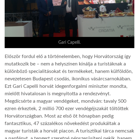
Gari Capelli.
Először fordul elő a történelemben, hogy Horvátország így
mutatkozik be – nem a helyszínen kínálja a turistáknak a
különböző specialitásokat és termékeket, hanem külföldön,
nevezetesen Budapest csodás, ikonikus vásárcsarnokában.
Ezt Gari Capelli horvát idegenforgalmi miniszter mondta,
mielőtt hivatalosan is megnyitotta a rendezvényt.
Megdícsérte a magyar vendégeket, mondván: tavaly 500
ezren érkeztek, 2 millió 700 ezer vendégéjszakát töltöttek
Horvátországban. Most az első öt hónapban pedig
fantasztikus, 47 százalékos növekedést produkáltak a
magyar turisták a horvát piacon. A turisztikai tárca nemcsak
a napfényt, a tengert szeretné népszerűsíteni nekik, hanem