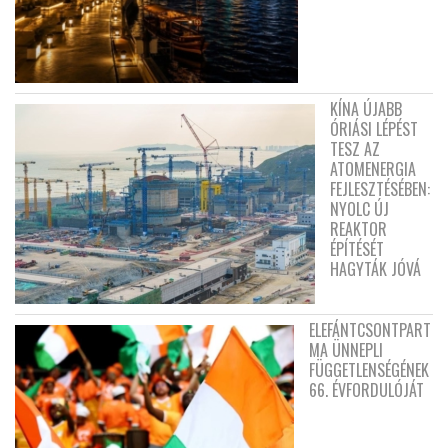
KÍNA ÚJABB
ÓRIÁSI LÉPÉST
TESZ AZ
ATOMENERGIA
FEJLESZTÉSÉBEN:
NYOLC ÚJ
REAKTOR
ÉPÍTÉSÉT
HAGYTÁK JÓVÁ
ELEFÁNTCSONTPART
MA ÜNNEPLI
FÜGGETLENSÉGÉNEK
66. ÉVFORDULÓJÁT