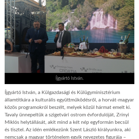
Íjgyártó István.
Íjgyártó István, a Külgazdasági és Külügyminisztérium
államtitkára a kulturális együttműködésről, a horvát-magyar
közös programokról beszélt, melyek közül hármat emelt ki.
Tavaly ünnepeltük a szigetvári ostrom évfordulóját, Zrínyi
Miklós helytállását, akit mind a két nép egyformán becsül
és tisztel. Az idén emlékezünk Szent László királyunkra, aki
nemcsak a magyar történelem egyik nevezetes figurája –