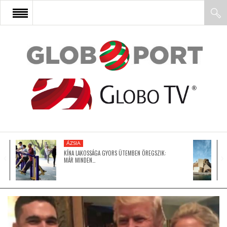
FŐOLDAL
AFRIKA
EURÓPA
ÁZSIA
ÁZSIA
KÍNA LAKOSSÁGA GYORS ÜTEMBEN ÖREGSZIK:
MÁR MINDEN…
ÉSZAK-AMERIKA
LATIN-AMERIKA