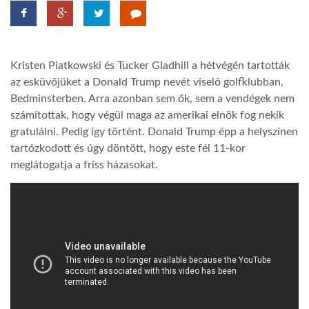
TROPICALMAGAZIN
Kristen Piatkowski és Tucker Gladhill a hétvégén tartották
GLOBOTV
az esküvőjüket a Donald Trump nevét viselő golfklubban,
Bedminsterben. Arra azonban sem ők, sem a vendégek nem
számítottak, hogy végül maga az amerikai elnök fog nekik
AFRIKA TUDÁSTÁR
gratulálni. Pedig így történt. Donald Trump épp a helyszínen
tartózkodott és úgy döntött, hogy este fél 11-kor
A NAP SZÉPE
meglátogatja a friss házasokat.
LINKTR.EE
GLOBOZSARU
DOBRAVERO.HU