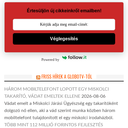
Értesüljön új cikkeinkről emailben!
Véglegesítés
Powered by
FRISS HÍREK A GLOBOTV-TŐL
HÁROM MOBILTELEFONT LOPOTT EGY MISKOLCI
TAKARÍTÓ, VÁDAT EMELTEK ELLENE
2026-08-06
Vádat emelt a Miskolci Járási Ügyészség egy takarítóként
dolgozó nő ellen, aki a vád szerint munka közben három
mobiltelefont tulajdonított el egy miskolci irodaházból.
TÖBB MINT 112 MILLIÓ FORINTOS FEJLESZTÉS