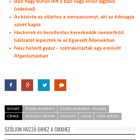
Bazi nagy bunyó lett a bazi nagy orosz lagziból
(videóval)
Az kísérte az oltárhoz a menyasszonyt, aki az édesapja
szívét kapta
Hackerek és bennfentes kereskedők nemzetközi
hálózatát leplezték le az Egyesült Államokban
Nász helyett gyász – szétrakétáztak egy esküvőt
Afganisztánban
ROVAT:
ÉSZAK-AMERIKA
ÉSZAK-AMERIKA - BULVÁR
CÍMKE:
DONALD TRUMP
ESKÜVŐ
LAGZI
NEW JERSEY
SZÓLJON HOZZÁ EHHEZ A CIKKHEZ