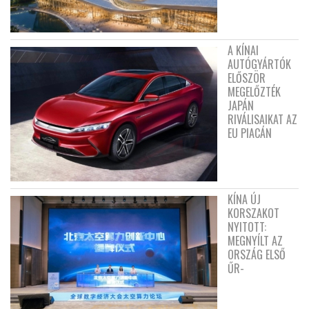
A KÍNAI
AUTÓGYÁRTÓK
ELŐSZÖR
MEGELŐZTÉK
JAPÁN
RIVÁLISAIKAT AZ
EU PIACÁN
KÍNA ÚJ
KORSZAKOT
NYITOTT:
MEGNYÍLT AZ
ORSZÁG ELSŐ
ŰR-