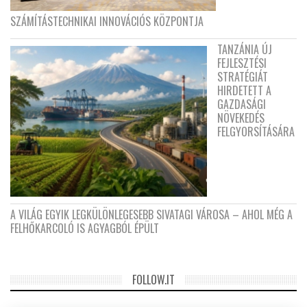
SZÁMÍTÁSTECHNIKAI INNOVÁCIÓS KÖZPONTJA
TANZÁNIA ÚJ
FEJLESZTÉSI
STRATÉGIÁT
HIRDETETT A
GAZDASÁGI
NÖVEKEDÉS
FELGYORSÍTÁSÁRA
A VILÁG EGYIK LEGKÜLÖNLEGESEBB SIVATAGI VÁROSA – AHOL MÉG A
FELHŐKARCOLÓ IS AGYAGBÓL ÉPÜLT
FOLLOW.IT