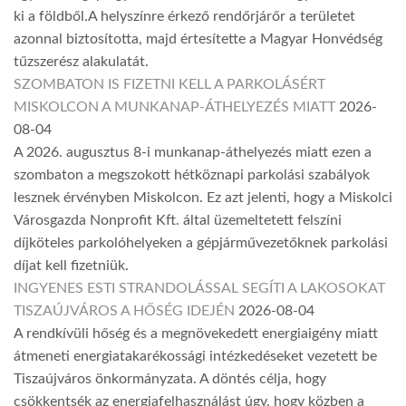
ki a földből.A helyszínre érkező rendőrjárőr a területet
azonnal biztosította, majd értesítette a Magyar Honvédség
tűzszerész alakulatát.
SZOMBATON IS FIZETNI KELL A PARKOLÁSÉRT
MISKOLCON A MUNKANAP-ÁTHELYEZÉS MIATT
2026-
08-04
A 2026. augusztus 8-i munkanap-áthelyezés miatt ezen a
szombaton a megszokott hétköznapi parkolási szabályok
lesznek érvényben Miskolcon. Ez azt jelenti, hogy a Miskolci
Városgazda Nonprofit Kft. által üzemeltetett felszíni
díjköteles parkolóhelyeken a gépjárművezetőknek parkolási
díjat kell fizetniük.
INGYENES ESTI STRANDOLÁSSAL SEGÍTI A LAKOSOKAT
TISZAÚJVÁROS A HŐSÉG IDEJÉN
2026-08-04
A rendkívüli hőség és a megnövekedett energiaigény miatt
átmeneti energiatakarékossági intézkedéseket vezetett be
Tiszaújváros önkormányzata. A döntés célja, hogy
csökkentsék az energiafelhasználást úgy, hogy közben a