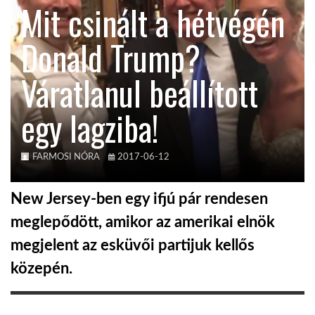
Mit csinált a hétvégén
KÖZEL-KELET
Donald Trump?
Váratlanul beállított
AUSZTRÁLIA
egy lagziba!
A VILÁG ITTHON
FARMOSI NÓRA
2017-06-12
MÉDIA
New Jersey-ben egy ifjú pár rendesen
meglepődött, amikor az amerikai elnök
megjelent az esküvői partijuk kellős
GLOBOTV BP
közepén.
HÍR3D