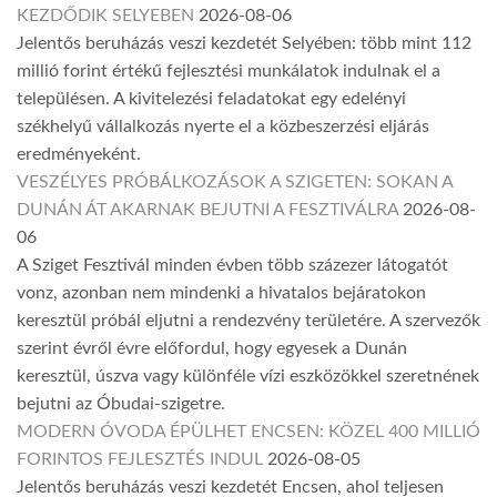
KEZDŐDIK SELYEBEN
2026-08-06
Jelentős beruházás veszi kezdetét Selyében: több mint 112
millió forint értékű fejlesztési munkálatok indulnak el a
településen. A kivitelezési feladatokat egy edelényi
székhelyű vállalkozás nyerte el a közbeszerzési eljárás
eredményeként.
VESZÉLYES PRÓBÁLKOZÁSOK A SZIGETEN: SOKAN A
DUNÁN ÁT AKARNAK BEJUTNI A FESZTIVÁLRA
2026-08-
06
A Sziget Fesztivál minden évben több százezer látogatót
vonz, azonban nem mindenki a hivatalos bejáratokon
keresztül próbál eljutni a rendezvény területére. A szervezők
szerint évről évre előfordul, hogy egyesek a Dunán
keresztül, úszva vagy különféle vízi eszközökkel szeretnének
bejutni az Óbudai-szigetre.
MODERN ÓVODA ÉPÜLHET ENCSEN: KÖZEL 400 MILLIÓ
FORINTOS FEJLESZTÉS INDUL
2026-08-05
Jelentős beruházás veszi kezdetét Encsen, ahol teljesen