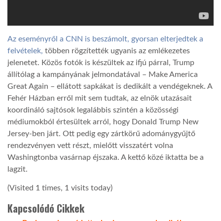
LATIMO.HU
Az eseményről a CNN is beszámolt, gyorsan elterjedtek a
felvételek,
többen rögzítették ugyanis az emlékezetes
GLOBOBOOK
jelenetet. Közös fotók is készültek az ifjú párral, Trump
állítólag a kampányának jelmondatával – Make America
Great Again – ellátott sapkákat is dedikált a vendégeknek. A
Fehér Házban erről mit sem tudtak, az elnök utazásait
koordináló sajtósok legalábbis szintén a közösségi
médiumokból értesültek arról, hogy Donald Trump New
Jersey-ben járt. Ott pedig egy zártkörű adománygyűjtő
rendezvényen vett részt, mielőtt visszatért volna
Washingtonba vasárnap éjszaka. A kettő közé iktatta be a
lagzit.
(Visited 1 times, 1 visits today)
Kapcsolódó Cikkek