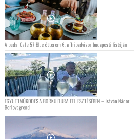
A budai Cafe 57 Blue étterem 6. a Tripadvisor budapesti listáján
EGYÜTTMŰKÖDÉS A BORKULTÚRA FEJLESZTÉSÉBEN – István Nádor
Borlovagrend