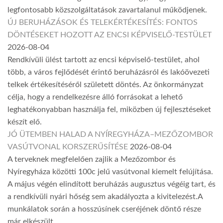
legfontosabb közszolgáltatások zavartalanul működjenek.
ÚJ BERUHÁZÁSOK ÉS TELEKÉRTÉKESÍTÉS: FONTOS
DÖNTÉSEKET HOZOTT AZ ENCSI KÉPVISELŐ-TESTÜLET
2026-08-04
Rendkívüli ülést tartott az encsi képviselő-testület, ahol
több, a város fejlődését érintő beruházásról és lakóövezeti
telkek értékesítéséről született döntés. Az önkormányzat
célja, hogy a rendelkezésre álló forrásokat a lehető
leghatékonyabban használja fel, miközben új fejlesztéseket
készít elő.
JÓ ÜTEMBEN HALAD A NYÍREGYHÁZA–MEZŐZOMBOR
VASÚTVONAL KORSZERŰSÍTÉSE
2026-08-04
A terveknek megfelelően zajlik a Mezőzombor és
Nyíregyháza közötti 100c jelű vasútvonal kiemelt felújítása.
A május végén elindított beruházás augusztus végéig tart, és
a rendkívüli nyári hőség sem akadályozta a kivitelezést.A
munkálatok során a hosszúsínek cseréjének döntő része
már elkészült.