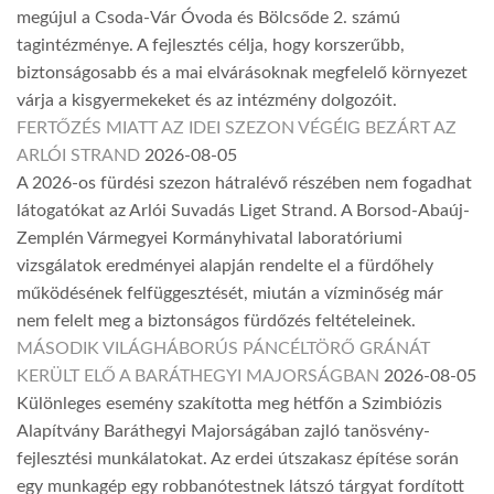
megújul a Csoda-Vár Óvoda és Bölcsőde 2. számú
tagintézménye. A fejlesztés célja, hogy korszerűbb,
biztonságosabb és a mai elvárásoknak megfelelő környezet
várja a kisgyermekeket és az intézmény dolgozóit.
FERTŐZÉS MIATT AZ IDEI SZEZON VÉGÉIG BEZÁRT AZ
ARLÓI STRAND
2026-08-05
A 2026-os fürdési szezon hátralévő részében nem fogadhat
látogatókat az Arlói Suvadás Liget Strand. A Borsod-Abaúj-
Zemplén Vármegyei Kormányhivatal laboratóriumi
vizsgálatok eredményei alapján rendelte el a fürdőhely
működésének felfüggesztését, miután a vízminőség már
nem felelt meg a biztonságos fürdőzés feltételeinek.
MÁSODIK VILÁGHÁBORÚS PÁNCÉLTÖRŐ GRÁNÁT
KERÜLT ELŐ A BARÁTHEGYI MAJORSÁGBAN
2026-08-05
Különleges esemény szakította meg hétfőn a Szimbiózis
Alapítvány Baráthegyi Majorságában zajló tanösvény-
fejlesztési munkálatokat. Az erdei útszakasz építése során
egy munkagép egy robbanótestnek látszó tárgyat fordított