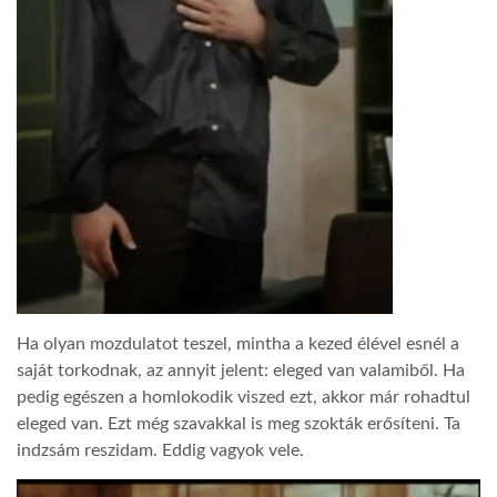
Ha olyan mozdulatot teszel, mintha a kezed élével esnél a
saját torkodnak, az annyit jelent: eleged van valamiből. Ha
pedig egészen a homlokodik viszed ezt, akkor már rohadtul
eleged van. Ezt még szavakkal is meg szokták erősíteni. Ta
indzsám reszidam. Eddig vagyok vele.