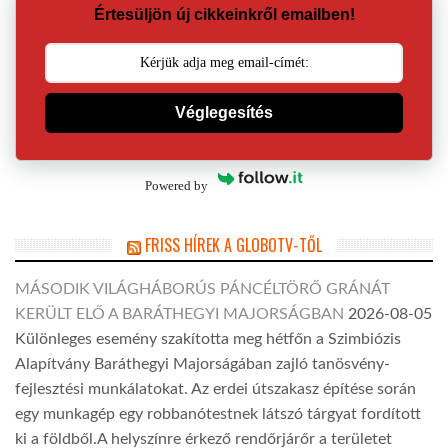
Értesüljön új cikkeinkről emailben!
Véglegesítés
Powered by
FRISS HÍREK A GLOBOTV-TŐL
MÁSODIK VILÁGHÁBORÚS PÁNCÉLTÖRŐ GRÁNÁT
KERÜLT ELŐ A BARÁTHEGYI MAJORSÁGBAN
2026-08-05
Különleges esemény szakította meg hétfőn a Szimbiózis
Alapítvány Baráthegyi Majorságában zajló tanösvény-
fejlesztési munkálatokat. Az erdei útszakasz építése során
egy munkagép egy robbanótestnek látszó tárgyat fordított
ki a földből.A helyszínre érkező rendőrjárőr a területet