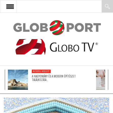
FŐOLDAL
AFRIKA
EURÓPA
KÖZEL-KELET
ÁZSIA
A HAGYOMÁNY ÉS A MODERN ÉPÍTÉSZET
TALÁLKOZÁSA…
ÉSZAK-AMERIKA
LATIN-AMERIKA