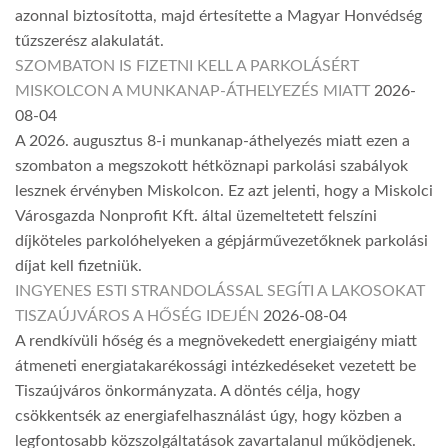
azonnal biztosította, majd értesítette a Magyar Honvédség
tűzszerész alakulatát.
SZOMBATON IS FIZETNI KELL A PARKOLÁSÉRT
MISKOLCON A MUNKANAP-ÁTHELYEZÉS MIATT
2026-
08-04
A 2026. augusztus 8-i munkanap-áthelyezés miatt ezen a
szombaton a megszokott hétköznapi parkolási szabályok
lesznek érvényben Miskolcon. Ez azt jelenti, hogy a Miskolci
Városgazda Nonprofit Kft. által üzemeltetett felszíni
díjköteles parkolóhelyeken a gépjárművezetőknek parkolási
díjat kell fizetniük.
INGYENES ESTI STRANDOLÁSSAL SEGÍTI A LAKOSOKAT
TISZAÚJVÁROS A HŐSÉG IDEJÉN
2026-08-04
A rendkívüli hőség és a megnövekedett energiaigény miatt
átmeneti energiatakarékossági intézkedéseket vezetett be
Tiszaújváros önkormányzata. A döntés célja, hogy
csökkentsék az energiafelhasználást úgy, hogy közben a
legfontosabb közszolgáltatások zavartalanul működjenek.