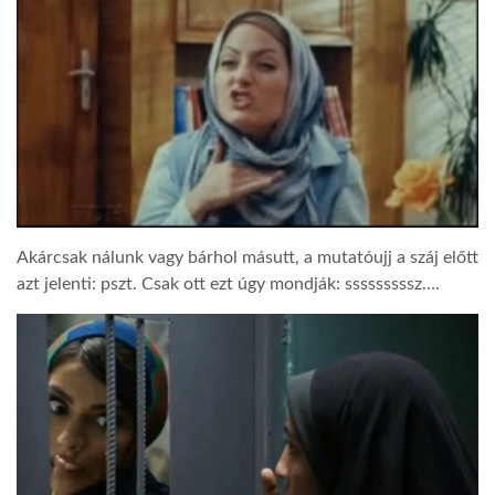
Akárcsak nálunk vagy bárhol másutt, a mutatóujj a száj előtt
azt jelenti: pszt. Csak ott ezt úgy mondják: sssssssssz….