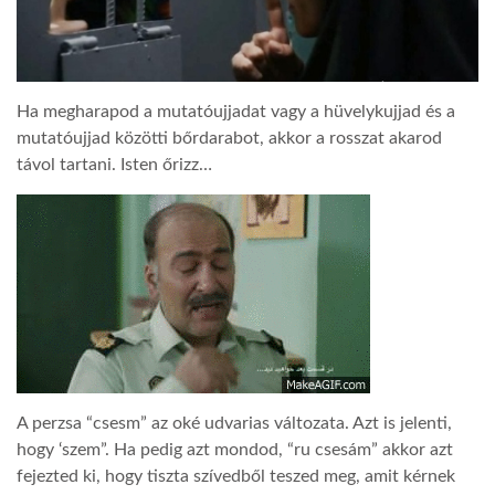
Ha megharapod a mutatóujjadat vagy a hüvelykujjad és a
mutatóujjad közötti bőrdarabot, akkor a rosszat akarod
távol tartani. Isten őrizz…
A perzsa “csesm” az oké udvarias változata. Azt is jelenti,
hogy ‘szem”. Ha pedig azt mondod, “ru csesám” akkor azt
fejezted ki, hogy tiszta szívedből teszed meg, amit kérnek