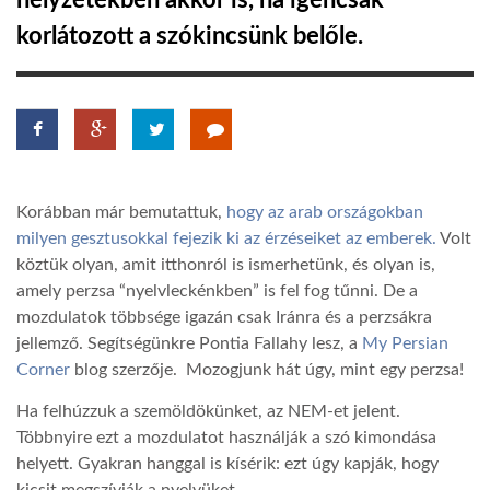
helyzetekben akkor is, ha igencsak
korlátozott a szókincsünk belőle.
TROPICALMAGAZIN
GLOBOTV
AFRIKA TUDÁSTÁR
Korábban már bemutattuk,
hogy az arab országokban
milyen gesztusokkal fejezik ki az érzéseiket az emberek.
Volt
A NAP SZÉPE
köztük olyan, amit itthonról is ismerhetünk, és olyan is,
amely perzsa “nyelvleckénkben” is fel fog tűnni. De a
mozdulatok többsége igazán csak Iránra és a perzsákra
LINKTR.EE
jellemző. Segítségünkre Pontia Fallahy lesz, a
My Persian
Corner
blog szerzője. Mozogjunk hát úgy, mint egy perzsa!
GLOBOZSARU
Ha felhúzzuk a szemöldökünket, az NEM-et jelent.
Többnyire ezt a mozdulatot használják a szó kimondása
helyett. Gyakran hanggal is kísérik: ezt úgy kapják, hogy
DOBRAVERO.HU