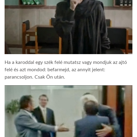
Ha a karoddal egy szék felé mutatsz vagy mondjuk az ajtó
felé és azt mondod: befarmejd, az annyit jelent:
parancsoljon. Csak Ön után.