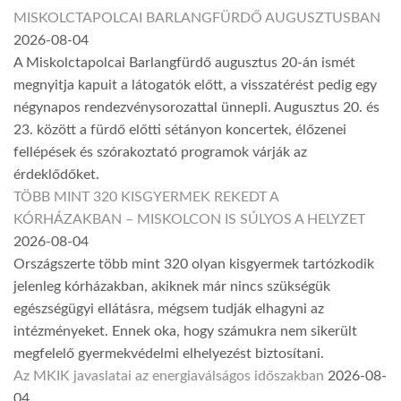
MISKOLCTAPOLCAI BARLANGFÜRDŐ AUGUSZTUSBAN
2026-08-04
A Miskolctapolcai Barlangfürdő augusztus 20-án ismét
megnyitja kapuit a látogatók előtt, a visszatérést pedig egy
négynapos rendezvénysorozattal ünnepli. Augusztus 20. és
23. között a fürdő előtti sétányon koncertek, élőzenei
fellépések és szórakoztató programok várják az
érdeklődőket.
TÖBB MINT 320 KISGYERMEK REKEDT A
KÓRHÁZAKBAN – MISKOLCON IS SÚLYOS A HELYZET
2026-08-04
Országszerte több mint 320 olyan kisgyermek tartózkodik
jelenleg kórházakban, akiknek már nincs szükségük
egészségügyi ellátásra, mégsem tudják elhagyni az
intézményeket. Ennek oka, hogy számukra nem sikerült
megfelelő gyermekvédelmi elhelyezést biztosítani.
Az MKIK javaslatai az energiaválságos időszakban
2026-08-
04