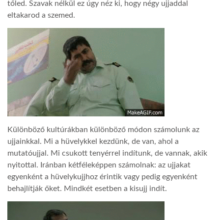
tőled. Szavak nélkül ez úgy néz ki, hogy négy ujjaddal
eltakarod a szemed.
Különböző kultúrákban különböző módon számolunk az
ujjainkkal. Mi a hüvelykkel kezdünk, de van, ahol a
mutatóujjal. Mi csukott tenyérrel indítunk, de vannak, akik
nyitottal. Iránban kétféleképpen számolnak: az ujjakat
egyenként a hüvelykujjhoz érintik vagy pedig egyenként
behajlítják őket. Mindkét esetben a kisujj indít.