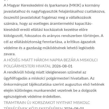
A Magyar Kereskedelmi és Iparkamara (MKIK) a kormány
javaslataihoz és nagyfogyasztók felajánlásaihoz csatlakozva,
összesítő javaslatokat fogalmaz meg a vállalkozások
számára, hogy az esetleges áramtermelési kapacitás-
kiesésből eredő ellátási kockázatok kezelése előre
kidolgozott, fokozatos és arányos rendszerben történjen. A
cél az ellátásbiztonság fenntartása, a kritikus ágazatok
védelme és a gazdaság működésének lehető legkisebb
zavara.
A HŐSÉG MIATT HÁROM NAPRA BEZÁR A MISKOLCI
POLGÁRMESTERI HIVATAL
2026-08-01
A rendkívüli hőség miatt ideiglenesen szünetel az
ügyfélfogadás a miskolci polgármesteri hivatalban. Az
önkormányzat tájékoztatása szerint augusztus első hetének
elején különleges munkarendet vezetnek be a dolgozók
egészségének védelme érdekében.
TRAMTRAIN ÚJ KORSZAKOT NYITHAT MISKOLC
TÉRSÉGÉNEK KÖZLEKEDÉSÉBEN
2026-08-01