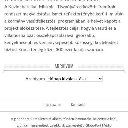
A Kazincbarcika–Miskolc–Tiszaújváros közötti TramTrain-
rendszer megvalósítása ismét reflektorfénybe került, miután
a kormány vasútfejlesztési programjában is helyet kapott a
projekt előkészítése. A fejlesztés célja, hogy a vasúti és a
villamoshálózat összekapcsolásával gyorsabb,
kényelmesebb és versenyképesebb közösségi közlekedést
biztosítson a térség közel 300 ezer lakója számára.
ARCHÍVUM
Archívum
Impresszum
Kapcsolat
A globoport.hu felületén található minden információ, beleértve a képi,
grafikai megjelenítést, az oldalak szerkezetét a GloboPort Média