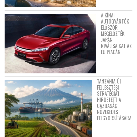
A KÍNAI
AUTÓGYÁRTÓK
ELŐSZÖR
MEGELŐZTÉK
JAPÁN
RIVÁLISAIKAT AZ
EU PIACÁN
TANZÁNIA ÚJ
FEJLESZTÉSI
STRATÉGIÁT
HIRDETETT A
GAZDASÁGI
NÖVEKEDÉS
FELGYORSÍTÁSÁRA