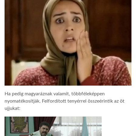
Ha pedig magyaráznak valamit, többféleképpen
nyomatékosítják. Felfordított tenyérrel összeérintik az öt
ujjukat: