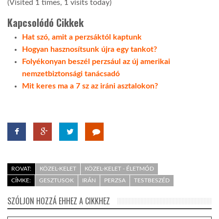
(Visited 1 times, 1 visits today)
Kapcsolódó Cikkek
Hat szó, amit a perzsáktól kaptunk
Hogyan hasznosítsunk újra egy tankot?
Folyékonyan beszél perzsául az új amerikai
nemzetbiztonsági tanácsadó
Mit keres ma a 7 sz az iráni asztalokon?
ROVAT:
KÖZEL-KELET
KÖZEL-KELET - ÉLETMÓD
CÍMKE:
GESZTUSOK
IRÁN
PERZSA
TESTBESZÉD
SZÓLJON HOZZÁ EHHEZ A CIKKHEZ