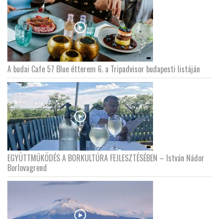
A budai Cafe 57 Blue étterem 6. a Tripadvisor budapesti listáján
EGYÜTTMŰKÖDÉS A BORKULTÚRA FEJLESZTÉSÉBEN – István Nádor
Borlovagrend