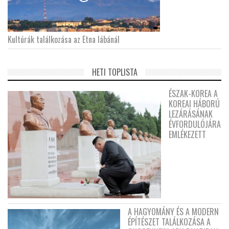
Kultúrák találkozása az Etna lábánál
HETI TOPLISTA
ÉSZAK-KOREA A
KOREAI HÁBORÚ
LEZÁRÁSÁNAK
ÉVFORDULÓJÁRA
EMLÉKEZETT
A HAGYOMÁNY ÉS A MODERN
ÉPÍTÉSZET TALÁLKOZÁSA A