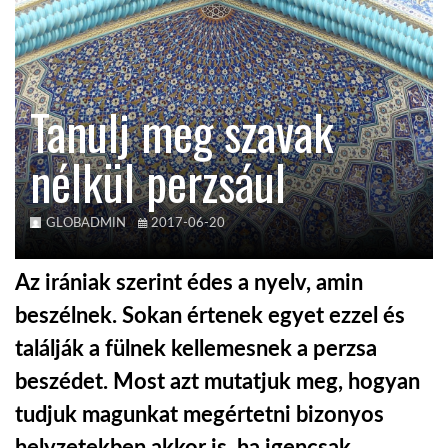
KÖZEL-KELET
Tanulj meg szavak
AUSZTRÁLIA
nélkül perzsául
A VILÁG ITTHON
GLOBADMIN
2017-06-20
MÉDIA
Az irániak szerint édes a nyelv, amin
beszélnek. Sokan értenek egyet ezzel és
találják a fülnek kellemesnek a perzsa
GLOBOTV BP
beszédet. Most azt mutatjuk meg, hogyan
tudjuk magunkat megértetni bizonyos
HÍR3D