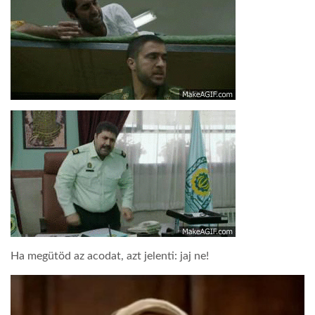
Ha megütöd az acodat, azt jelenti: jaj ne!