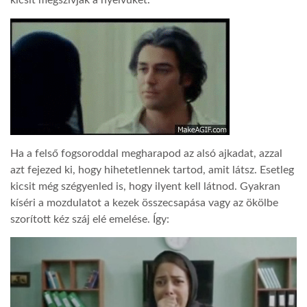
kicsit megszívják a nyelvüket.
LATIMO.HU
GLOBOBOOK
Ha a felső fogsoroddal megharapod az alsó ajkadat, azzal
azt fejezed ki, hogy hihetetlennek tartod, amit látsz. Esetleg
kicsit még szégyenled is, hogy ilyent kell látnod. Gyakran
kíséri a mozdulatot a kezek összecsapása vagy az ökölbe
szorított kéz száj elé emelése. Így: