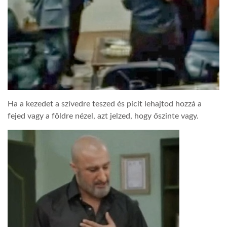
Ha a kezedet a szívedre teszed és picit lehajtod hozzá a
fejed vagy a földre nézel, azt jelzed, hogy őszinte vagy.