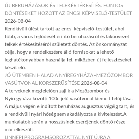
ÚJ BERUHÁZÁSOK ÉS TELEKÉRTÉKESÍTÉS: FONTOS
DÖNTÉSEKET HOZOTT AZ ENCSI KÉPVISELŐ-TESTÜLET
2026-08-04
Rendkívüli ülést tartott az encsi képviselő-testület, ahol
több, a város fejlődését érintő beruházásról és lakóövezeti
telkek értékesítéséről született döntés. Az önkormányzat
célja, hogy a rendelkezésre álló forrásokat a lehető
leghatékonyabban használja fel, miközben új fejlesztéseket
készít elő.
JÓ ÜTEMBEN HALAD A NYÍREGYHÁZA–MEZŐZOMBOR
VASÚTVONAL KORSZERŰSÍTÉSE
2026-08-04
A terveknek megfelelően zajlik a Mezőzombor és
Nyíregyháza közötti 100c jelű vasútvonal kiemelt felújítása.
A május végén elindított beruházás augusztus végéig tart, és
a rendkívüli nyári hőség sem akadályozta a kivitelezést.A
munkálatok során a hosszúsínek cseréjének döntő része
már elkészült.
ÜNNEPI PROGRAMSOROZATTAL NYIT ÚJRA A