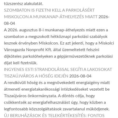
tűzszerész alakulatát.
SZOMBATON IS FIZETNI KELL A PARKOLÁSÉRT
MISKOLCON A MUNKANAP-ÁTHELYEZÉS MIATT
2026-
08-04
A 2026. augusztus 8-i munkanap-áthelyezés miatt ezen a
szombaton a megszokott hétköznapi parkolási szabályok
lesznek érvényben Miskolcon. Ez azt jelenti, hogy a Miskolci
Városgazda Nonprofit Kft. által üzemeltetett felszíni
díjköteles parkolóhelyeken a gépjárművezetőknek parkolási
díjat kell fizetniük.
INGYENES ESTI STRANDOLÁSSAL SEGÍTI A LAKOSOKAT
TISZAÚJVÁROS A HŐSÉG IDEJÉN
2026-08-04
A rendkívüli hőség és a megnövekedett energiaigény miatt
átmeneti energiatakarékossági intézkedéseket vezetett be
Tiszaújváros önkormányzata. A döntés célja, hogy
csökkentsék az energiafelhasználást úgy, hogy közben a
legfontosabb közszolgáltatások zavartalanul működjenek.
ÚJ BERUHÁZÁSOK ÉS TELEKÉRTÉKESÍTÉS: FONTOS