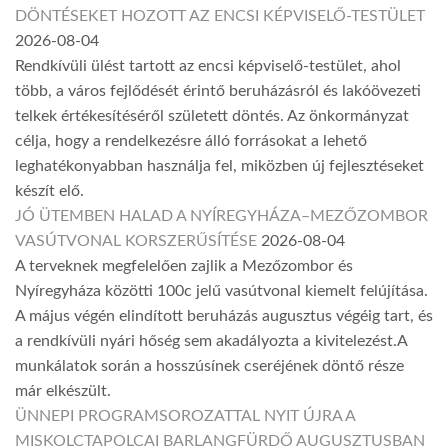
DÖNTÉSEKET HOZOTT AZ ENCSI KÉPVISELŐ-TESTÜLET
2026-08-04
Rendkívüli ülést tartott az encsi képviselő-testület, ahol
több, a város fejlődését érintő beruházásról és lakóövezeti
telkek értékesítéséről született döntés. Az önkormányzat
célja, hogy a rendelkezésre álló forrásokat a lehető
leghatékonyabban használja fel, miközben új fejlesztéseket
készít elő.
JÓ ÜTEMBEN HALAD A NYÍREGYHÁZA–MEZŐZOMBOR
VASÚTVONAL KORSZERŰSÍTÉSE
2026-08-04
A terveknek megfelelően zajlik a Mezőzombor és
Nyíregyháza közötti 100c jelű vasútvonal kiemelt felújítása.
A május végén elindított beruházás augusztus végéig tart, és
a rendkívüli nyári hőség sem akadályozta a kivitelezést.A
munkálatok során a hosszúsínek cseréjének döntő része
már elkészült.
ÜNNEPI PROGRAMSOROZATTAL NYIT ÚJRA A
MISKOLCTAPOLCAI BARLANGFÜRDŐ AUGUSZTUSBAN