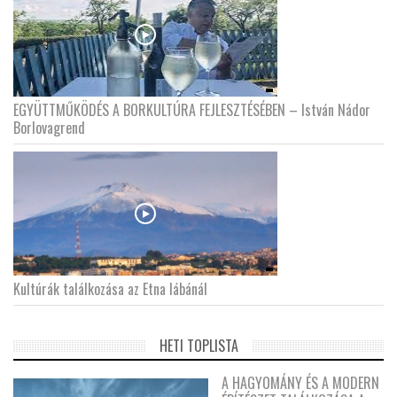
EGYÜTTMŰKÖDÉS A BORKULTÚRA FEJLESZTÉSÉBEN – István Nádor
Borlovagrend
Kultúrák találkozása az Etna lábánál
HETI TOPLISTA
A HAGYOMÁNY ÉS A MODERN