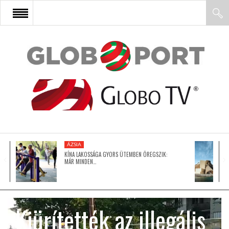
FŐOLDAL
AFRIKA
EURÓPA
ÁZSIA
ÁZSIA
KÍNA LAKOSSÁGA GYORS ÜTEMBEN ÖREGSZIK:
MÁR MINDEN…
ÉSZAK-AMERIKA
Kiürítették az illegális
LATIN-AMERIKA