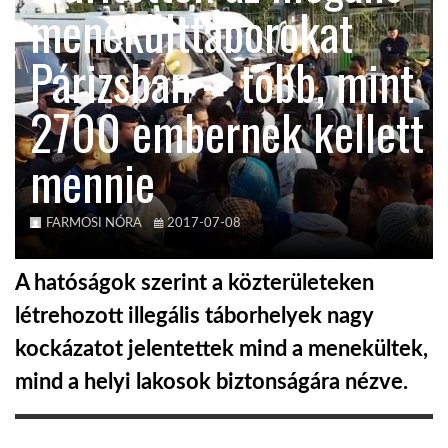
menekülttáborokat
KÖZEL-KELET
Párizsban – több, mint
2700 embernek kellett
AUSZTRÁLIA
mennie
A VILÁG ITTHON
FARMOSI NÓRA
2017-07-08
MÉDIA
A hatóságok szerint a közterületeken
létrehozott illegális táborhelyek nagy
kockázatot jelentettek mind a menekültek,
GLOBOTV BP
mind a helyi lakosok biztonságára nézve.
HÍR3D