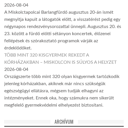
2026-08-04
A Miskolctapolcai Barlangfürdő augusztus 20-án ismét
megnyitja kapuit a látogatók előtt, a visszatérést pedig egy
négynapos rendezvénysorozattal ünnepli. Augusztus 20. és
23. között a fürdő előtti sétányon koncertek, élőzenei
fellépések és szórakoztató programok várják az
érdeklődőket.
TÖBB MINT 320 KISGYERMEK REKEDT A
KÓRHÁZAKBAN – MISKOLCON IS SÚLYOS A HELYZET
2026-08-04
Országszerte több mint 320 olyan kisgyermek tartózkodik
jelenleg kórházakban, akiknek már nincs szükségük
egészségügyi ellátásra, mégsem tudják elhagyni az
intézményeket. Ennek oka, hogy számukra nem sikerült
megfelelő gyermekvédelmi elhelyezést biztosítani.
ARCHÍVUM