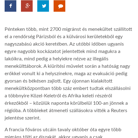
TROPICALMAGAZIN
Pénteken több, mint 2700 migránst és menekültet szállított
GLOBOTV
el a rendőrség Párizsból és a külvárosi kerületekből egy
nagyszabású akció keretében. Az utóbbi időben ugyanis
egyre nagyobb kockázatot jelentettek mind magukra a
AFRIKA TUDÁSTÁR
lakóikra, mind pedig a helyiekre nézve az illegális
menekülttáborok. A kiürítési művelet során a hatóság nagy
A NAP SZÉPE
erőkkel vonult ki a helyszínekre, maga az evakuáció pedig
gyorsan és békésen zajlott. Egy újonnan kialakított
menekültközpontban több száz embert tudtak elszállásolni
LINKTR.EE
a többnyire Közel-Keletről és Afrika keleti részéről
érkezőkből – közülük naponta körülbelül 100-an jönnek a
régióba. A többieket átmeneti szállásokra vitték a Reuters
GLOBOZSARU
jelentése szerint.
A francia főváros utcáin tavaly október óta egyre több
DOBRAVERO.HU
migráns tölti az éjszakát, akkor ugyanis a csak