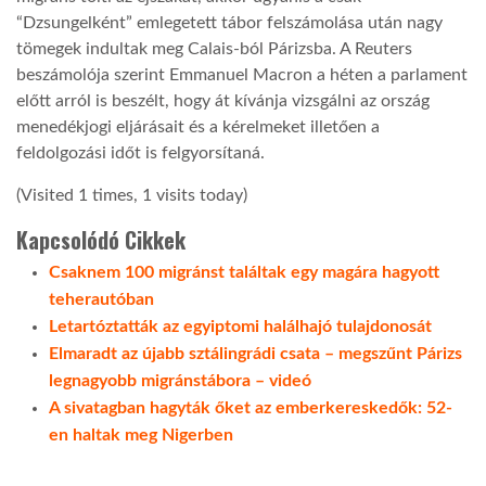
“Dzsungelként” emlegetett tábor felszámolása után nagy
LATIMO.HU
tömegek indultak meg Calais-ból Párizsba. A Reuters
beszámolója szerint Emmanuel Macron a héten a parlament
előtt arról is beszélt, hogy át kívánja vizsgálni az ország
GLOBOBOOK
menedékjogi eljárásait és a kérelmeket illetően a
feldolgozási időt is felgyorsítaná.
(Visited 1 times, 1 visits today)
Kapcsolódó Cikkek
Csaknem 100 migránst találtak egy magára hagyott
teherautóban
Letartóztatták az egyiptomi halálhajó tulajdonosát
Elmaradt az újabb sztálingrádi csata – megszűnt Párizs
legnagyobb migránstábora – videó
A sivatagban hagyták őket az emberkereskedők: 52-
en haltak meg Nigerben