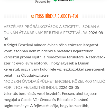
Powered by
FRISS HÍREK A GLOBOTV-TŐL
VESZÉLYES PRÓBÁLKOZÁSOK A SZIGETEN: SOKAN A
DUNÁN ÁT AKARNAK BEJUTNI A FESZTIVÁLRA
2026-08-
06
A Sziget Fesztivál minden évben több százezer látogatót
vonz, azonban nem mindenki a hivatalos bejáratokon
keresztül próbál eljutni a rendezvény területére. A szervezők
szerint évről évre előfordul, hogy egyesek a Dunán
keresztül, úszva vagy különféle vízi eszközökkel szeretnének
bejutni az Óbudai-szigetre.
MODERN ÓVODA ÉPÜLHET ENCSEN: KÖZEL 400 MILLIÓ
FORINTOS FEJLESZTÉS INDUL
2026-08-05
Jelentős beruházás veszi kezdetét Encsen, ahol teljesen
megújul a Csoda-Vár Óvoda és Bölcsőde 2. számú
tagintézménye. A fejlesztés célja, hogy korszerűbb,