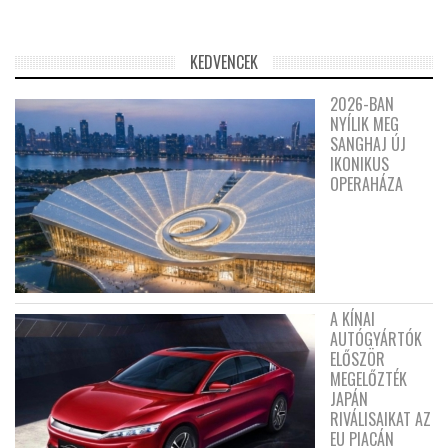
KEDVENCEK
2026-BAN
NYÍLIK MEG
SANGHAJ ÚJ
IKONIKUS
OPERAHÁZA
A KÍNAI
AUTÓGYÁRTÓK
ELŐSZÖR
MEGELŐZTÉK
JAPÁN
RIVÁLISAIKAT AZ
EU PIACÁN