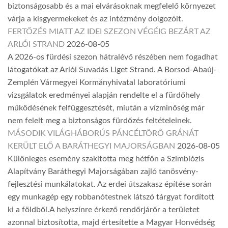
biztonságosabb és a mai elvárásoknak megfelelő környezet
várja a kisgyermekeket és az intézmény dolgozóit.
FERTŐZÉS MIATT AZ IDEI SZEZON VÉGÉIG BEZÁRT AZ
ARLÓI STRAND
2026-08-05
A 2026-os fürdési szezon hátralévő részében nem fogadhat
látogatókat az Arlói Suvadás Liget Strand. A Borsod-Abaúj-
Zemplén Vármegyei Kormányhivatal laboratóriumi
vizsgálatok eredményei alapján rendelte el a fürdőhely
működésének felfüggesztését, miután a vízminőség már
nem felelt meg a biztonságos fürdőzés feltételeinek.
MÁSODIK VILÁGHÁBORÚS PÁNCÉLTÖRŐ GRÁNÁT
KERÜLT ELŐ A BARÁTHEGYI MAJORSÁGBAN
2026-08-05
Különleges esemény szakította meg hétfőn a Szimbiózis
Alapítvány Baráthegyi Majorságában zajló tanösvény-
fejlesztési munkálatokat. Az erdei útszakasz építése során
egy munkagép egy robbanótestnek látszó tárgyat fordított
ki a földből.A helyszínre érkező rendőrjárőr a területet
azonnal biztosította, majd értesítette a Magyar Honvédség