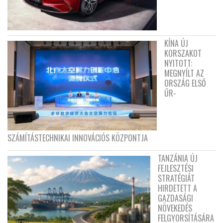
KÍNA ÚJ
KORSZAKOT
NYITOTT:
MEGNYÍLT AZ
ORSZÁG ELSŐ
ŰR-
SZÁMÍTÁSTECHNIKAI INNOVÁCIÓS KÖZPONTJA
TANZÁNIA ÚJ
FEJLESZTÉSI
STRATÉGIÁT
HIRDETETT A
GAZDASÁGI
NÖVEKEDÉS
FELGYORSÍTÁSÁRA