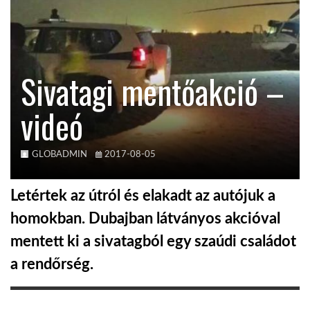
KÖZEL-KELET
Sivatagi mentőakció –
AUSZTRÁLIA
videó
A VILÁG ITTHON
GLOBADMIN
2017-08-05
MÉDIA
Letértek az útról és elakadt az autójuk a
homokban. Dubajban látványos akcióval
mentett ki a sivatagból egy szaúdi családot
GLOBOTV BP
a rendőrség.
HÍR3D