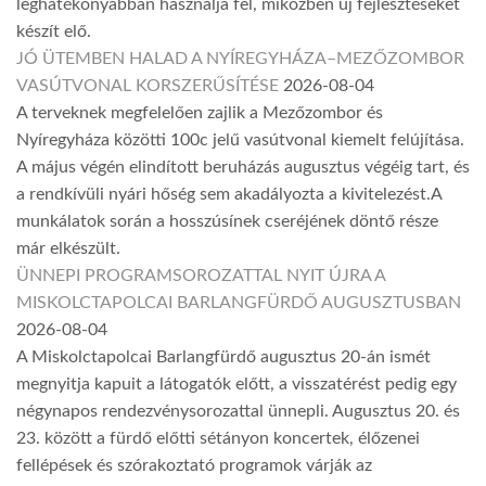
leghatékonyabban használja fel, miközben új fejlesztéseket
készít elő.
JÓ ÜTEMBEN HALAD A NYÍREGYHÁZA–MEZŐZOMBOR
VASÚTVONAL KORSZERŰSÍTÉSE
2026-08-04
A terveknek megfelelően zajlik a Mezőzombor és
Nyíregyháza közötti 100c jelű vasútvonal kiemelt felújítása.
A május végén elindított beruházás augusztus végéig tart, és
a rendkívüli nyári hőség sem akadályozta a kivitelezést.A
munkálatok során a hosszúsínek cseréjének döntő része
már elkészült.
ÜNNEPI PROGRAMSOROZATTAL NYIT ÚJRA A
MISKOLCTAPOLCAI BARLANGFÜRDŐ AUGUSZTUSBAN
2026-08-04
A Miskolctapolcai Barlangfürdő augusztus 20-án ismét
megnyitja kapuit a látogatók előtt, a visszatérést pedig egy
négynapos rendezvénysorozattal ünnepli. Augusztus 20. és
23. között a fürdő előtti sétányon koncertek, élőzenei
fellépések és szórakoztató programok várják az