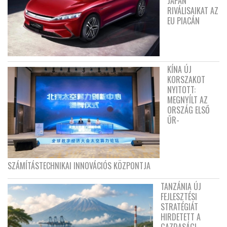
JAPÁN
RIVÁLISAIKAT AZ
EU PIACÁN
KÍNA ÚJ
KORSZAKOT
NYITOTT:
MEGNYÍLT AZ
ORSZÁG ELSŐ
ŰR-
SZÁMÍTÁSTECHNIKAI INNOVÁCIÓS KÖZPONTJA
TANZÁNIA ÚJ
FEJLESZTÉSI
STRATÉGIÁT
HIRDETETT A