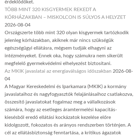
érdeklődőket.
TÖBB MINT 320 KISGYERMEK REKEDT A
KÓRHÁZAKBAN – MISKOLCON IS SÚLYOS A HELYZET
2026-08-04
Országszerte több mint 320 olyan kisgyermek tartózkodik
jelenleg kórházakban, akiknek már nincs szükségük
egészségügyi ellátásra, mégsem tudják elhagyni az
intézményeket. Ennek oka, hogy számukra nem sikerült
megfelelő gyermekvédelmi elhelyezést biztosítani.
Az MKIK javaslatai az energiaválságos időszakban
2026-08-
04
A Magyar Kereskedelmi és Iparkamara (MKIK) a kormány
javaslataihoz és nagyfogyasztók felajánlásaihoz csatlakozva,
összesítő javaslatokat fogalmaz meg a vállalkozások
számára, hogy az esetleges áramtermelési kapacitás-
kiesésből eredő ellátási kockázatok kezelése előre
kidolgozott, fokozatos és arányos rendszerben történjen. A
cél az ellátásbiztonság fenntartása, a kritikus ágazatok