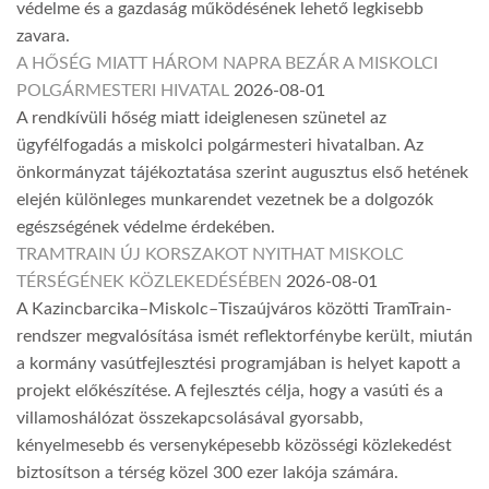
védelme és a gazdaság működésének lehető legkisebb
zavara.
A HŐSÉG MIATT HÁROM NAPRA BEZÁR A MISKOLCI
POLGÁRMESTERI HIVATAL
2026-08-01
A rendkívüli hőség miatt ideiglenesen szünetel az
ügyfélfogadás a miskolci polgármesteri hivatalban. Az
önkormányzat tájékoztatása szerint augusztus első hetének
elején különleges munkarendet vezetnek be a dolgozók
egészségének védelme érdekében.
TRAMTRAIN ÚJ KORSZAKOT NYITHAT MISKOLC
TÉRSÉGÉNEK KÖZLEKEDÉSÉBEN
2026-08-01
A Kazincbarcika–Miskolc–Tiszaújváros közötti TramTrain-
rendszer megvalósítása ismét reflektorfénybe került, miután
a kormány vasútfejlesztési programjában is helyet kapott a
projekt előkészítése. A fejlesztés célja, hogy a vasúti és a
villamoshálózat összekapcsolásával gyorsabb,
kényelmesebb és versenyképesebb közösségi közlekedést
biztosítson a térség közel 300 ezer lakója számára.