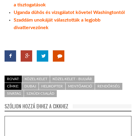
a tisztogatások
Uganda dühös és vizsgálatot követel Washingtontól
Szaddám unokáját választották a legjobb
divattervezőnek
ROVAT:
KÖZEL-KELET
KÖZEL-KELET - BULVÁR
CÍMKE:
DUBAJ
HELIKOPTER
MENTŐAKCIÓ
RENDŐRSÉG
SIVATAG
SZAÚDI CSALÁD
SZÓLJON HOZZÁ EHHEZ A CIKKHEZ