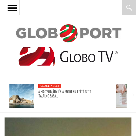
FŐOLDAL
AFRIKA
EURÓPA
KÖZEL-KELET
ÁZSIA
A HAGYOMÁNY ÉS A MODERN ÉPÍTÉSZET
TALÁLKOZÁSA…
ÉSZAK-AMERIKA
LATIN-AMERIKA