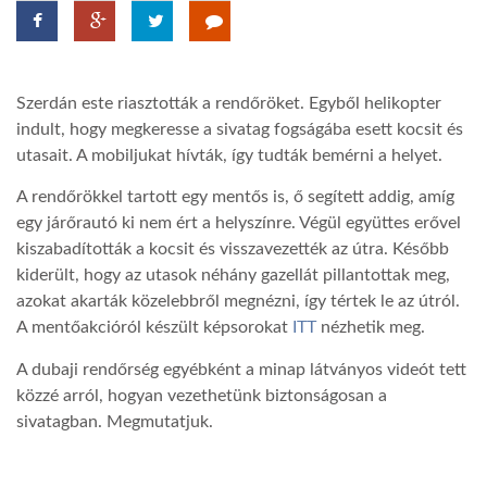
TROPICALMAGAZIN
Szerdán este riasztották a rendőröket. Egyből helikopter
GLOBOTV
indult, hogy megkeresse a sivatag fogságába esett kocsit és
utasait. A mobiljukat hívták, így tudták bemérni a helyet.
AFRIKA TUDÁSTÁR
A rendőrökkel tartott egy mentős is, ő segített addig, amíg
egy járőrautó ki nem ért a helyszínre. Végül együttes erővel
kiszabadították a kocsit és visszavezették az útra. Később
A NAP SZÉPE
kiderült, hogy az utasok néhány gazellát pillantottak meg,
azokat akarták közelebbről megnézni, így tértek le az útról.
LINKTR.EE
A mentőakcióról készült képsorokat
ITT
nézhetik meg.
A dubaji rendőrség egyébként a minap látványos videót tett
GLOBOZSARU
közzé arról, hogyan vezethetünk biztonságosan a
sivatagban. Megmutatjuk.
DOBRAVERO.HU