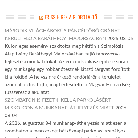
FRISS HÍREK A GLOBOTV-TŐL
MÁSODIK VILÁGHÁBORÚS PÁNCÉLTÖRŐ GRÁNÁT
KERÜLT ELŐ A BARÁTHEGYI MAJORSÁGBAN
2026-08-05
Különleges esemény szakította meg hétfőn a Szimbiózis
Alapítvány Baráthegyi Majorságában zajló tanösvény-
fejlesztési munkálatokat. Az erdei útszakasz építése során
egy munkagép egy robbanótestnek látszó tárgyat fordított
ki a földből.A helyszínre érkező rendőrjárőr a területet
azonnal biztosította, majd értesítette a Magyar Honvédség
tűzszerész alakulatát.
SZOMBATON IS FIZETNI KELL A PARKOLÁSÉRT
MISKOLCON A MUNKANAP-ÁTHELYEZÉS MIATT
2026-
08-04
A 2026. augusztus 8-i munkanap-áthelyezés miatt ezen a
szombaton a megszokott hétköznapi parkolási szabályok