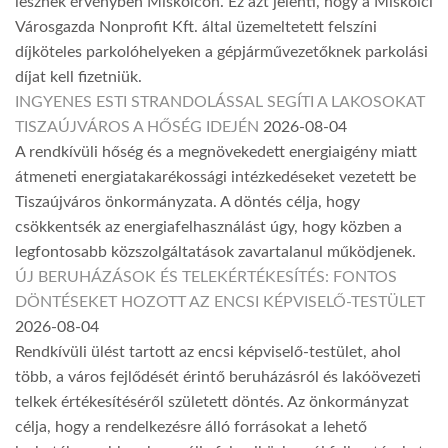
lesznek érvényben Miskolcon. Ez azt jelenti, hogy a Miskolci
Városgazda Nonprofit Kft. által üzemeltetett felszíni
díjköteles parkolóhelyeken a gépjárművezetőknek parkolási
díjat kell fizetniük.
INGYENES ESTI STRANDOLÁSSAL SEGÍTI A LAKOSOKAT
TISZAÚJVÁROS A HŐSÉG IDEJÉN
2026-08-04
A rendkívüli hőség és a megnövekedett energiaigény miatt
átmeneti energiatakarékossági intézkedéseket vezetett be
Tiszaújváros önkormányzata. A döntés célja, hogy
csökkentsék az energiafelhasználást úgy, hogy közben a
legfontosabb közszolgáltatások zavartalanul működjenek.
ÚJ BERUHÁZÁSOK ÉS TELEKÉRTÉKESÍTÉS: FONTOS
DÖNTÉSEKET HOZOTT AZ ENCSI KÉPVISELŐ-TESTÜLET
2026-08-04
Rendkívüli ülést tartott az encsi képviselő-testület, ahol
több, a város fejlődését érintő beruházásról és lakóövezeti
telkek értékesítéséről született döntés. Az önkormányzat
célja, hogy a rendelkezésre álló forrásokat a lehető