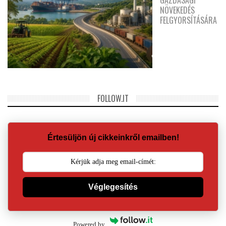
GAZDASÁGI
NÖVEKEDÉS
FELGYORSÍTÁSÁRA
FOLLOW.IT
Értesüljön új cikkeinkről emailben!
Véglegesítés
Powered by