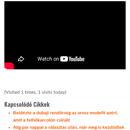
LATIMO.HU
GLOBOBOOK
(Visited 1 times, 1 visits today)
Kapcsolódó Cikkek
Beidézte a dubaji rendőrség az orosz modellt azért,
amit a felhőkarcolón csinált
Alig pár nappal a választás után, már meg is kezdődtek