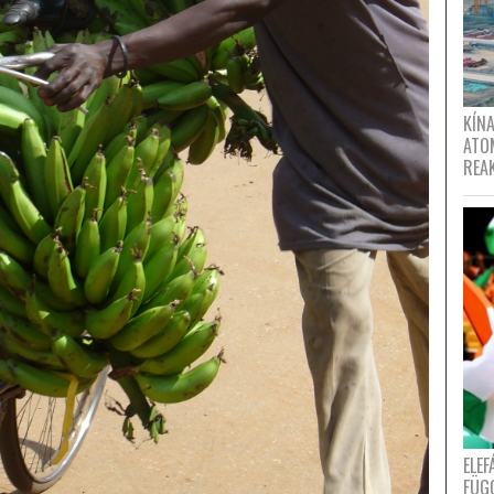
KÍNA
ATO
REA
ELE
FÜG