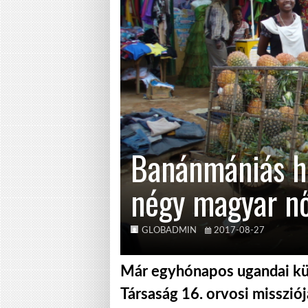
Banánmániás h
négy magyar n
GLOBADMIN
2017-08-27
Már egyhónapos ugandai kül
Társaság 16. orvosi missziój