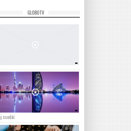
GLOBOTV
j csodái