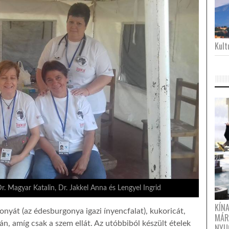
Kultu
 Dr. Magyar Katalin, Dr. Jakkel Anna és Lengyel Ingrid
KÍN
gonyát (az édesburgonya igazi ínyencfalat), kukoricát,
MÁR
n, amíg csak a szem ellát. Az utóbbiból készült ételek
NYU