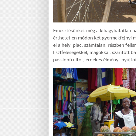
Emésztésünket még a kihagyhatatlan na
érthetetlen módon két gyermekfejnyi m
el a helyi piac, számtalan, részben fel
lisztféleségekkel, magokkal, szárított 
passionfruitot, érdekes élményt nyújto