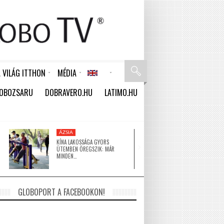
 VILÁG ITTHON
MÉDIA
RSZAK – VAGY MÉGSEM
TÁSÁN DOLGOZIK
SOME PEOPLE SHOULD NEVER HAVE BEEN BORN
A HAGYOMÁNY ÉS A MODERN ÉPÍTÉSZET TALÁLKOZÁSA A GUGGENHEIM ABU DHABIBAN
ÚJ VISSZAVÁLTÓ AUTOMATÁT TESZTEL A MOHU PILISVÖRÖSVÁRON
IGAZI KIRÁLYNAK ÉREZHETI MAGÁT A MAGYAR TURISTA A KUBAI LUXUS SZIGETEKEN
ÚJ MÉLYTENGERI KORALLKERTEKET ÉS ÖKOSZISZTÉMÁKAT FEDEZTEK FEL AUSZTRÁLIÁBAN
ZHANG XUE NEVE 2026 TAVASZÁN VÁLT A ZXMOTO ALAPÍTÓJA JELENTŐS ADOMÁNNYAL SEGÍTI A KÍNAI ÁRVÍZKÁROSULTAKAT
Latin-Amerika Rádióműsorok
Észak-Amerika Rádióműsorok
Közel-Kelet Rádióműsorok
BRUCE WILLIS: A HŐS, AKI MOST A LEGNAGYOBB KIHÍVÁSÁVAL NÉZ SZEMBE
ÚJ MECSETTEL GAZDAGODOTT NIGER EGYIK LEGNAGYOBB VÁROSA
DUBAJI INGATLANPIAC: ÖZÖNLENEK A DOLLÁRMILLIOMOSOK HOGYAN FEKTESSÜNK BE BIZTONSÁGOSAN A VILÁG LEGGYORSABBAN NÖVEKVŐ TÉRSÉGÉBEN?
NYOLC ÉV UTÁN ÚJ ÉLMÉNY VÁRJA A LÁTOGATÓKAT: MEGNYÍLT A KRYPTONITE COLLIDER ABU-DZABIBAN
INTERVIEW RESPONSE OF AMBASSADOR BUI LE THAI ON THE OCCASION OF THE VISIT TO VIETNAM BY HUNGARY’S MINISTER OF FOREIGN AFFAIRS AND TRADE PÉTER SZIJJÁRTÓ
ÚJ DALÁVAL ROBBANTOTT L.L. JUNIOR ÉS AZAHRIAH – PLETYKÁK ÉS TALÁLGATÁSOK A „ZHA MAJ DUR” MÖGÖTT
VÁLSÁG KUBÁBAN? ÁRAMHIÁNY, ÁREMELÉSEK!
AUSZTRÁLIA ÚJ TÖRVÉNYE A MUNKA ÉS A MAGÁNÉLET EGYENSÚLYÁNAK ÉRDEKÉBEN
KÍNA ÚJ KORSZAKOT NYIT A KÖZLEKEDÉSBEN: A BŐVÍTÉS HELYETT A KORSZERŰSÍTÉS
SOKK ÉS GYÁSZ: LIAM PAYNE 
75 YEARS OF VIET NAM-HUNGARY RELATIONS:
ÚJ KORSZAK INDUL AZ E
75 YEARS OF VIET NAM-HUNGARY RELA
OBOZSARU
DOBRAVERO.HU
LATIMO.HU
GOZTOLA LORENT KRISTINA ÉS MONICA BELLUCCI: A FILMIPAR IS FELFIGYELT A MEGHÖKKENTŐ HASONLÓSÁGRA
ÁZSIA
KÖZEL-KELET
KÍNA LAKOSSÁGA GYORS
A HAGYOMÁNY ÉS A 
ÜTEMBEN ÖREGSZIK: MÁR
ÉPÍTÉSZET TALÁLKOZ
MINDEN…
GLOBOPORT A FACEBOOKON!