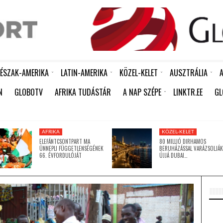
ÉSZAK-AMERIKA
LATIN-AMERIKA
KÖZEL-KELET
AUSZTRÁLIA
A
R ÉPÍTÉSÉT HAGYTÁK JÓVÁ
KÍNA ÚJABB HUMANITÁRIUS SEGÉLYT KÜLDÖTT KUBÁNAK: 15 EZER TONNA RIZS ÉRKEZETT HAVANNÁBA
AKÁR 20 MILLIÁRD DOLLÁROS VESZTESÉGET IS OKOZHAT AFRIKÁNAK A KÖZELGŐ EL NIÑO
FERENC PÁPA MEGHALT – ÍRJA A REUTERS A VATIKÁNRA HIVATKOZVA
SOME PEOPLE SHOULD NEVER HAVE BEEN BORN
KÍNA LAKOSSÁGA GYORS ÜTEMBEN ÖREGSZIK: MÁR MINDEN NEGYEDIK EMBER KÖZELÍT A NYUGDÍJKORHOZ
FÉL ÉVSZÁZAD UTÁN LECSERÉLIK A VONALKÓDOKAT -MEGÉRKEZNEK AZ ÚJ GENERÁCIÓS QR-KÓDOK A FEKETE-FEHÉR „CSÍKOS” VONALKÓDOK HELYETT
DUNDUN – A JORUBA NÉP „BESZÉLŐ DOBJA”, AMELY KÉPES MEGSZÓLALTATNI A NYELVET
80 MILLIÓ DIRHAMOS BERUHÁZÁSSAL VARÁZSOLJÁK ÚJJÁ DUBAI TÖRTÉNELMI VÍZPARTJÁT
BILLEN A FÖLD, JÖN A JÉGKORSZAK – VAGY MÉGSEM
BILLEN A FÖLD, JÖN A JÉGKORSZAK – VAGY MÉGSEM
ÉSZAK-KOREA A KOREAI HÁBORÚ LEZÁRÁSÁNAK ÉVFORDULÓJÁRA EMLÉKEZETT
BILLEN A FÖLD, JÖN A JÉGKO
RICHTER AFRIKÁBAN IS A RÁSZORULÓ NŐK TÁMOGA
N
GLOBOTV
AFRIKA TUDÁSTÁR
A NAP SZÉPE
LINKTR.EE
GL
ÍGY TANÍTJA MEG A GYERMEKEIT A TUDATOS SZÁJÁPOLÁSRA KULCSÁR EDINA
AFRIKA
KÖZEL-KELET
ELEFÁNTCSONTPART MA
80 MILLIÓ DIRHAMOS
ÜNNEPLI FÜGGETLENSÉGÉNEK
BERUHÁZÁSSAL VARÁZSOLJÁK
66. ÉVFORDULÓJÁT
ÚJJÁ DUBAI…