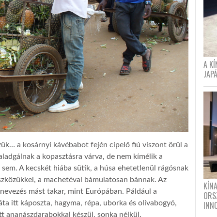
A K
JAPÁ
ük… a kosárnyi kávébabot fején cipelő fiú viszont örül a
aladgálnak a kopasztásra várva, de nem kímélik a
sem. A kecskét hiába sütik, a húsa ehetetlenül rágósnak
eszközükkel, a machetéval bámulatosan bánnak. Az
KÍN
gnevezés mást takar, mint Európában. Páldául a
ORS
áta itt káposzta, hagyma, répa, uborka és olivabogyó,
INN
tt ananászdarabokkal készül, sonka nélkül.