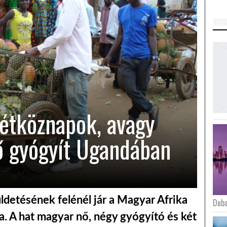
étköznapok, avagy
ő gyógyít Ugandában
detésének felénél jár a Magyar Afrika
Duba
a. A hat magyar nő, négy gyógyító és két