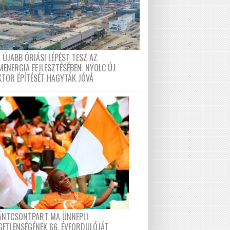
 ÚJABB ÓRIÁSI LÉPÉST TESZ AZ
MENERGIA FEJLESZTÉSÉBEN: NYOLC ÚJ
KTOR ÉPÍTÉSÉT HAGYTÁK JÓVÁ
FÁNTCSONTPART MA ÜNNEPLI
GETLENSÉGÉNEK 66. ÉVFORDULÓJÁT