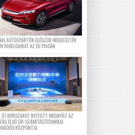
ÍNAI AUTÓGYÁRTÓK ELŐSZÖR MEGELŐZTÉK
N RIVÁLISAIKAT AZ EU PIACÁN
A ÚJ KORSZAKOT NYITOTT: MEGNYÍLT AZ
ZÁG ELSŐ ŰR-SZÁMÍTÁSTECHNIKAI
OVÁCIÓS KÖZPONTJA