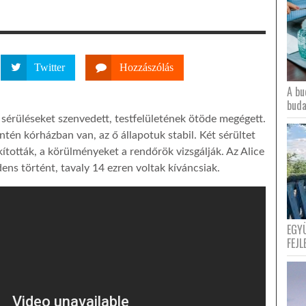
Twitter
Hozzászólás
A bu
buda
s sérüléseket szenvedett, testfelületének ötöde megégett.
ntén kórházban van, az ő állapotuk stabil. Két sérültet
ították, a körülményeket a rendőrök vizsgálják. Az Alice
idens történt, tavaly 14 ezren voltak kíváncsiak.
EGY
FEJL