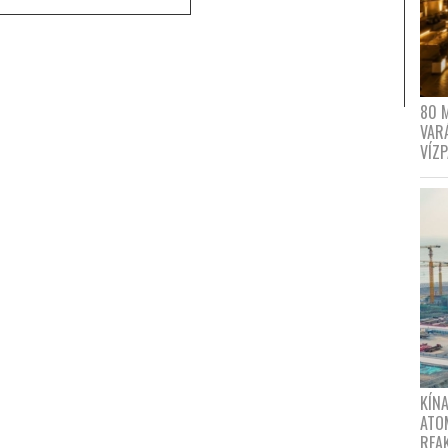
80 
VAR
VÍZ
KÍNA
ATO
REA