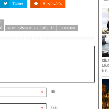
Twitter
Hozzászólás
ÁR
GŐ
GYORSULÁSI VERSENY
KÓRHÁZ
ÜZEMANYAG
KÍN
MÁR
NYU
*
NÉV
*
EMAIL