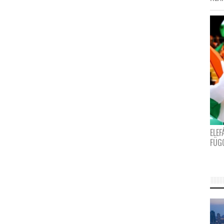
ELE
FÜG