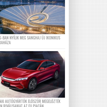
6-BAN NYÍLIK MEG SANGHAJ ÚJ IKONIKUS
RAHÁZA
ÍNAI AUTÓGYÁRTÓK ELŐSZÖR MEGELŐZTÉK
N RIVÁLISAIKAT AZ EU PIACÁN