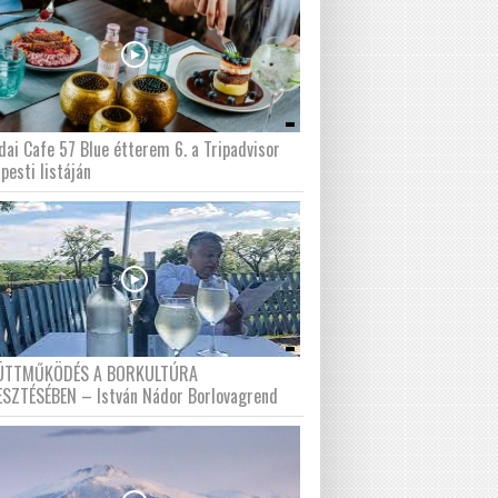
dai Cafe 57 Blue étterem 6. a Tripadvisor
pesti listáján
ÜTTMŰKÖDÉS A BORKULTÚRA
ESZTÉSÉBEN – István Nádor Borlovagrend