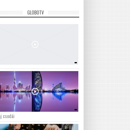
GLOBOTV
j csodái