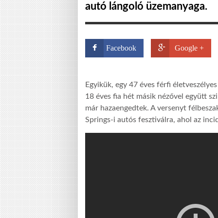
autó lángoló üzemanyaga.
Facebook
Google +
Egyikük, egy 47 éves férfi életveszélye
18 éves fia hét másik nézővel együtt szi
már hazaengedtek. A versenyt félbeszak
Springs-i autós fesztiválra, ahol az inc