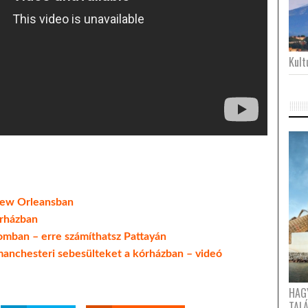
Kultu
 New Orleansban
órházban
omban – erre számíthatsz Pattayán
manchesteri sebesülteket a kórházban – videó
HAG
TAL