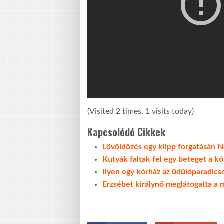
(Visited 2 times, 1 visits today)
Kapcsolódó Cikkek
Lövöldözés egy klipp forgatásán
Kutyák faltak fel egy beteget a k
Ilyen egy kórház az üdülőparadics
Erzsébet királynő meglátogatta a 