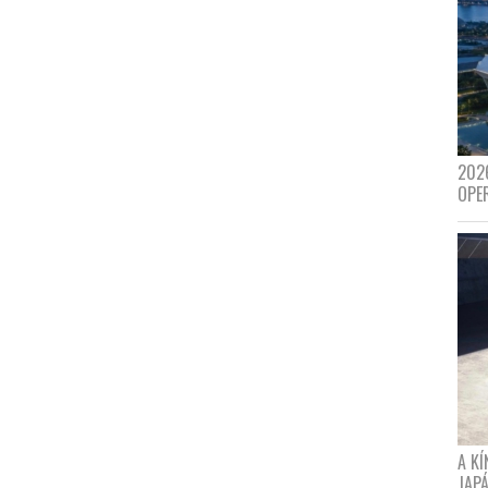
202
OPE
A K
JAPÁ