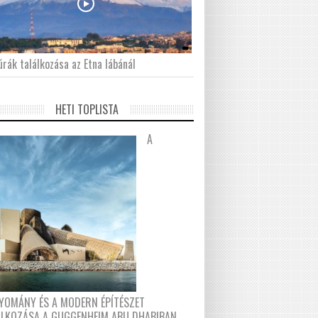
́rák találkozása az Etna lábánál
HETI TOPLISTA
A
YOMÁNY ÉS A MODERN ÉPÍTÉSZET
ÁLKOZÁSA A GUGGENHEIM ABU DHABIBAN