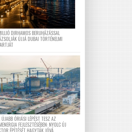
MILLIÓ DIRHAMOS BERUHÁZÁSSAL
ÁZSOLJÁK ÚJJÁ DUBAI TÖRTÉNELMI
PARTJÁT
 ÚJABB ÓRIÁSI LÉPÉST TESZ AZ
MENERGIA FEJLESZTÉSÉBEN: NYOLC ÚJ
KTOR ÉPÍTÉSÉT HAGYTÁK JÓVÁ