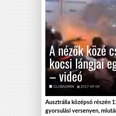
A nézők közé c
kocsi lángjai e
– videó
GLOBADMIN
2017-09-04
Ausztrália középső részén 1
gyorsulási versenyen, miután