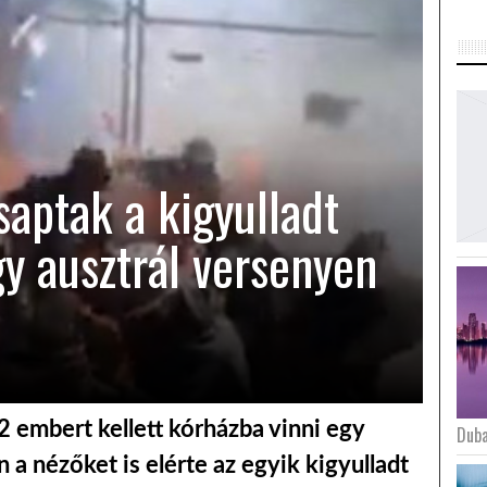
saptak a kigyulladt
gy ausztrál versenyen
2 embert kellett kórházba vinni egy
Duba
 a nézőket is elérte az egyik kigyulladt