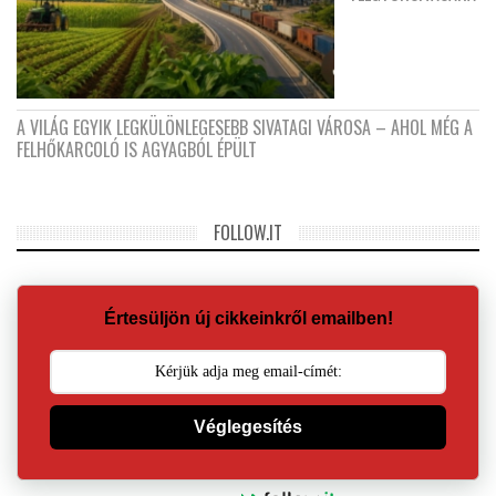
A VILÁG EGYIK LEGKÜLÖNLEGESEBB SIVATAGI VÁROSA – AHOL MÉG A
FELHŐKARCOLÓ IS AGYAGBÓL ÉPÜLT
FOLLOW.IT
Értesüljön új cikkeinkről emailben!
Véglegesítés