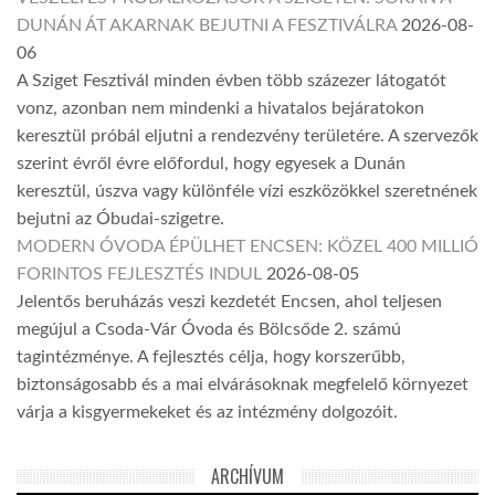
DUNÁN ÁT AKARNAK BEJUTNI A FESZTIVÁLRA
2026-08-
06
A Sziget Fesztivál minden évben több százezer látogatót
vonz, azonban nem mindenki a hivatalos bejáratokon
keresztül próbál eljutni a rendezvény területére. A szervezők
szerint évről évre előfordul, hogy egyesek a Dunán
keresztül, úszva vagy különféle vízi eszközökkel szeretnének
bejutni az Óbudai-szigetre.
MODERN ÓVODA ÉPÜLHET ENCSEN: KÖZEL 400 MILLIÓ
FORINTOS FEJLESZTÉS INDUL
2026-08-05
Jelentős beruházás veszi kezdetét Encsen, ahol teljesen
megújul a Csoda-Vár Óvoda és Bölcsőde 2. számú
tagintézménye. A fejlesztés célja, hogy korszerűbb,
biztonságosabb és a mai elvárásoknak megfelelő környezet
várja a kisgyermekeket és az intézmény dolgozóit.
ARCHÍVUM