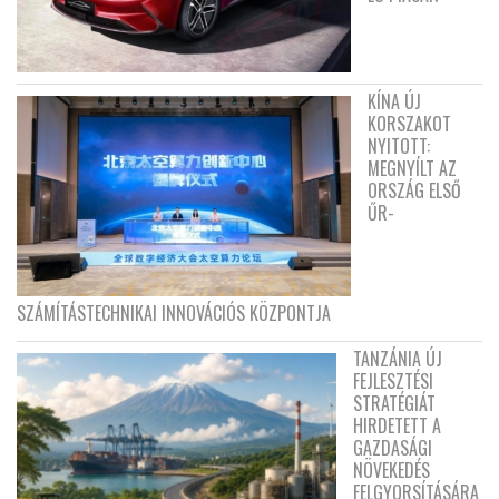
KÍNA ÚJ
KORSZAKOT
NYITOTT:
MEGNYÍLT AZ
ORSZÁG ELSŐ
ŰR-
SZÁMÍTÁSTECHNIKAI INNOVÁCIÓS KÖZPONTJA
TANZÁNIA ÚJ
FEJLESZTÉSI
STRATÉGIÁT
HIRDETETT A
GAZDASÁGI
NÖVEKEDÉS
FELGYORSÍTÁSÁRA