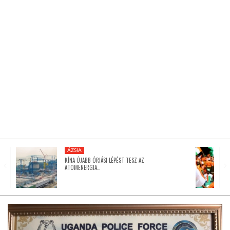
KÖZEL-KELET
AUSZTRÁLIA
A VILÁG ITTHON
MÉDIA
ÁZSIA
KÍNA ÚJABB ÓRIÁSI LÉPÉST TESZ AZ
ATOMENERGIA…
GLOBOTV BP
HÍR3D