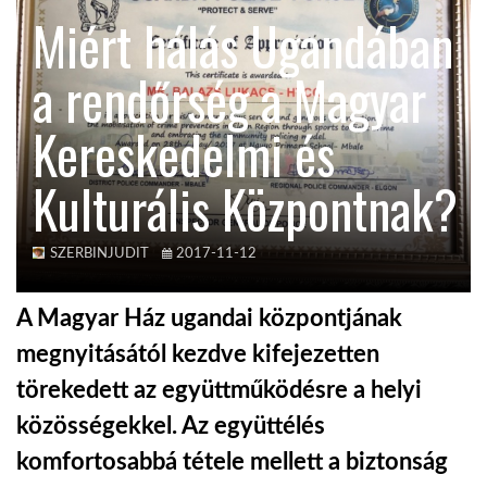
Miért hálás Ugandában
TROPICALMAGAZIN
a rendőrség a Magyar
GLOBOTV
Kereskedelmi és
Kulturális Központnak?
AFRIKA TUDÁSTÁR
A NAP SZÉPE
SZERBINJUDIT
2017-11-12
A Magyar Ház ugandai központjának
LINKTR.EE
megnyitásától kezdve kifejezetten
törekedett az együttműködésre a helyi
GLOBOZSARU
közösségekkel. Az együttélés
komfortosabbá tétele mellett a biztonság
DOBRAVERO.HU