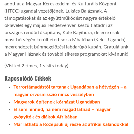
adott át a Magyar Kereskedelmi és Kulturális Központ
(HTCC) ugandai vezetőjének, Lukács Balázsnak. A
támogatásokat és az együttműködést nagyra értékelő
oklevelet egy májusi rendezvényen készült átadni az
országos rendőrfőkapitány, Kale Kayihura, de erre csak
most hétvégén kerülhetett sor a Mbaléban (Kelet-Uganda)
megrendezett bűnmegelőzési labdarúgó kupán. Gratulálunk
a Magyar Háznak és további sikeres programokat kívánunk!
(Visited 2 times, 1 visits today)
Kapcsolódó Cikkek
Terrortámadástól tartanak Ugandában a hétvégén – a
magyar orvosmisszió nincs veszélyben
Magyarok építenek kórházat Ugandában
El sem hinnéd, ha nem magad látnád – magyar
gyógyítók és diákok Afrikában
Már látható a Középsuli új része az afrikai kalandokkal