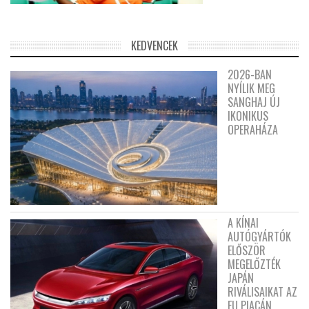
KEDVENCEK
2026-BAN
NYÍLIK MEG
SANGHAJ ÚJ
IKONIKUS
OPERAHÁZA
A KÍNAI
AUTÓGYÁRTÓK
ELŐSZÖR
MEGELŐZTÉK
JAPÁN
RIVÁLISAIKAT AZ
EU PIACÁN