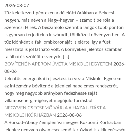
2026-08-07
Tűz keletkezett pénteken a délelőtti órákban a Bekecsi-
hegyen, más néven a Nagy-hegyen – számolt be róla a
Szerencsi Hírek. A beszámoló szerint a lángok több ponton
is gyorsan terjedtek a kiszáradt, földközeli növényzetben. A
tűz időnként a fák lombkoronáját is elérte, így a füst
messziről is jól látható volt. A környéken jelentős számban
találhatók szőlőültetvények, […]
BŐVÍTENÉ NAPERŐMŰVÉT A MISKOLCI EGYETEM
2026-
08-06
Jelentős energetikai fejlesztést tervez a Miskolci Egyetem:
az intézmény bővítené a jelenlegi napelemes rendszerét,
hogy még nagyobb arányban fedezhesse saját
villamosenergia-igényét megújuló forrásból.
NEGYVEN CSECSEMŐ VÁRJA A HAZAJUTÁST A
MISKOLCI KÓRHÁZBAN
2026-08-06
A Borsod-Abaúj-Zemplén Vármegyei Központi Kórházban
jelenleg negyven olyan csecsemő tartózkodik, akik egészségi