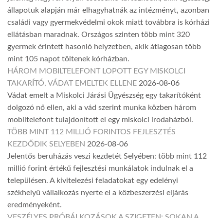
állapotuk alapján már elhagyhatnák az intézményt, azonban
családi vagy gyermekvédelmi okok miatt továbbra is kórházi
ellátásban maradnak. Országos szinten több mint 320
gyermek érintett hasonló helyzetben, akik átlagosan több
mint 105 napot töltenek kórházban.
HÁROM MOBILTELEFONT LOPOTT EGY MISKOLCI
TAKARÍTÓ, VÁDAT EMELTEK ELLENE
2026-08-06
Vádat emelt a Miskolci Járási Ügyészség egy takarítóként
dolgozó nő ellen, aki a vád szerint munka közben három
mobiltelefont tulajdonított el egy miskolci irodaházból.
TÖBB MINT 112 MILLIÓ FORINTOS FEJLESZTÉS
KEZDŐDIK SELYEBEN
2026-08-06
Jelentős beruházás veszi kezdetét Selyében: több mint 112
millió forint értékű fejlesztési munkálatok indulnak el a
településen. A kivitelezési feladatokat egy edelényi
székhelyű vállalkozás nyerte el a közbeszerzési eljárás
eredményeként.
VESZÉLYES PRÓBÁLKOZÁSOK A SZIGETEN: SOKAN A