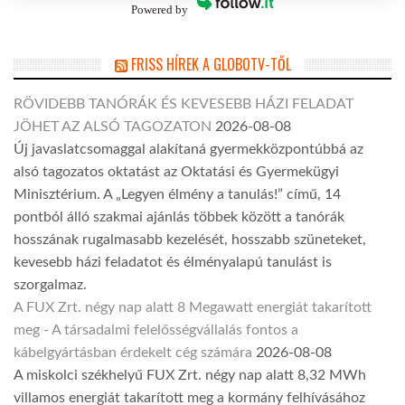
Powered by
FRISS HÍREK A GLOBOTV-TŐL
RÖVIDEBB TANÓRÁK ÉS KEVESEBB HÁZI FELADAT
JÖHET AZ ALSÓ TAGOZATON
2026-08-08
Új javaslatcsomaggal alakítaná gyermekközpontúbbá az
alsó tagozatos oktatást az Oktatási és Gyermekügyi
Minisztérium. A „Legyen élmény a tanulás!” című, 14
pontból álló szakmai ajánlás többek között a tanórák
hosszának rugalmasabb kezelését, hosszabb szüneteket,
kevesebb házi feladatot és élményalapú tanulást is
szorgalmaz.
A FUX Zrt. négy nap alatt 8 Megawatt energiát takarított
meg - A társadalmi felelősségvállalás fontos a
kábelgyártásban érdekelt cég számára
2026-08-08
A miskolci székhelyű FUX Zrt. négy nap alatt 8,32 MWh
villamos energiát takarított meg a kormány felhívásához