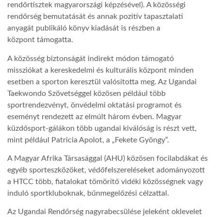
rendőrtisztek magyarországi képzésével). A közösségi
rendőrség bemutatását és annak pozitív tapasztalati
anyagát publikáló könyv kiadását is részben a
központ támogatta.
A közösség biztonságát indirekt módon támogató
missziókat a kereskedelmi és kulturális központ minden
esetben a sporton keresztül valósította meg. Az Ugandai
Taekwondo Szövetséggel közösen például több
sportrendezvényt, önvédelmi oktatási programot és
eseményt rendezett az elmúlt három évben. Magyar
küzdősport-gálákon több ugandai kiválóság is részt vett,
mint például Patricia Apolot, a „Fekete Gyöngy”.
A Magyar Afrika Társasággal (AHU) közösen focilabdákat és
egyéb sporteszközöket, védőfelszereléseket adományozott
a HTCC több, fiatalokat tömörítő vidéki közösségnek vagy
induló sportkluboknak, bűnmegelőzési célzattal.
Az Ugandai Rendőrség nagyrabecsülése jeleként oklevelet