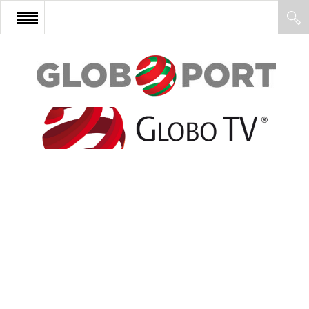
FŐOLDAL
AFRIKA
EURÓPA
ÁZSIA
ÉSZAK-AMERIKA
LATIN-AMERIKA