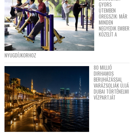
GYORS
ÜTEMBEN
ÖREGSZIK: MÁR
MINDEN
NEGYEDIK EMBER
KÖZELÍT A
NYUGDÍJKORHOZ
80 MILLIÓ
DIRHAMOS
BERUHÁZÁSSAL
VARÁZSOLJÁK ÚJJÁ
DUBAI TÖRTÉNELMI
VÍZPARTJÁT