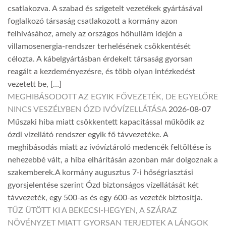
csatlakozva. A szabad és szigetelt vezetékek gyártásával
foglalkozó társaság csatlakozott a kormány azon
felhívásához, amely az országos hőhullám idején a
villamosenergia-rendszer terhelésének csökkentését
célozta. A kábelgyártásban érdekelt társaság gyorsan
reagált a kezdeményezésre, és több olyan intézkedést
vezetett be, […]
MEGHIBÁSODOTT AZ EGYIK FŐVEZETÉK, DE EGYELŐRE
NINCS VESZÉLYBEN ÓZD IVÓVÍZELLÁTÁSA
2026-08-07
Műszaki hiba miatt csökkentett kapacitással működik az
ózdi vízellátó rendszer egyik fő távvezetéke. A
meghibásodás miatt az ivóvíztároló medencék feltöltése is
nehezebbé vált, a hiba elhárításán azonban már dolgoznak a
szakemberek.A kormány augusztus 7-i hőségriasztási
gyorsjelentése szerint Ózd biztonságos vízellátását két
távvezeték, egy 500-as és egy 600-as vezeték biztosítja.
TŰZ ÜTÖTT KI A BEKECSI-HEGYEN, A SZÁRAZ
NÖVÉNYZET MIATT GYORSAN TERJEDTEK A LÁNGOK