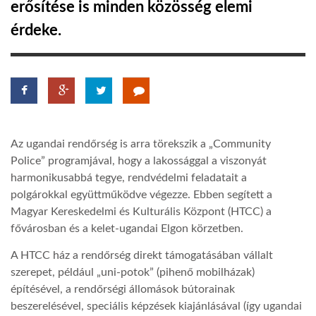
erősítése is minden közösség elemi
érdeke.
LATIMO.HU
GLOBOBOOK
Az ugandai rendőrség is arra törekszik a „Community
Police” programjával, hogy a lakossággal a viszonyát
harmonikusabbá tegye, rendvédelmi feladatait a
polgárokkal együttműködve végezze. Ebben segített a
Magyar Kereskedelmi és Kulturális Központ (HTCC) a
fővárosban és a kelet-ugandai Elgon körzetben.
A HTCC ház a rendőrség direkt támogatásában vállalt
szerepet, például „uni-potok” (pihenő mobilházak)
építésével, a rendőrségi állomások bútorainak
beszerelésével, speciális képzések kiajánlásával (így ugandai