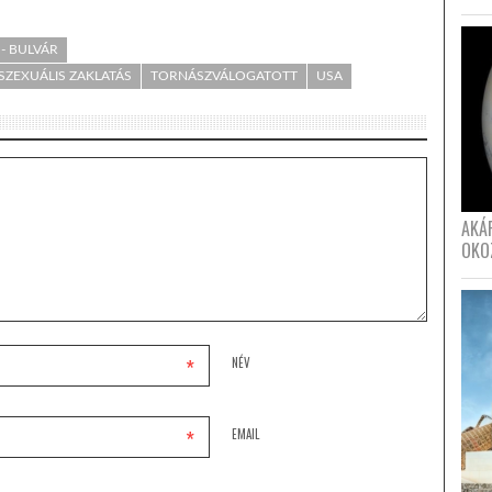
- BULVÁR
SZEXUÁLIS ZAKLATÁS
TORNÁSZVÁLOGATOTT
USA
AKÁ
OKO
*
NÉV
*
EMAIL