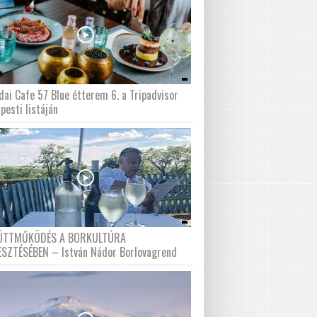
dai Cafe 57 Blue étterem 6. a Tripadvisor
pesti listáján
ÜTTMŰKÖDÉS A BORKULTÚRA
ESZTÉSÉBEN – István Nádor Borlovagrend