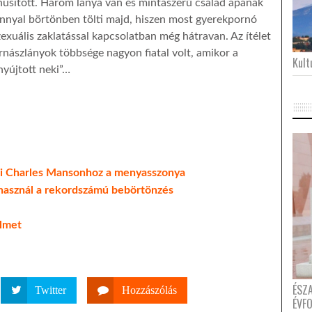
úsított. Három lánya van és mintaszerű család apának
onnyal börtönben tölti majd, hiszen most gyerekpornó
zexuális zaklatással kapcsolatban még hátravan. Az ítélet
ornászlányok többsége nagyon fiatal volt, amikor a
Kultu
nyújtott neki”…
nni Charles Mansonhoz a menyasszonya
használ a rekordszámú bebörtönzés
elmet
ÉSZ
Twitter
Hozzászólás
ÉVF