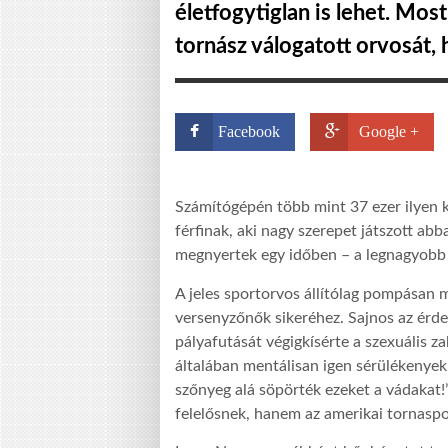
életfogytiglan is lehet. Most
tornász válogatott orvosát,
Facebook
Google +
Számítógépén több mint 37 ezer ilyen k
férfinak, aki nagy szerepet játszott ab
megnyertek egy időben – a legnagyobb 
A jeles sportorvos állítólag pompásan ma
versenyzőnők sikeréhez. Sajnos az érde
pályafutását végigkísérte a szexuális zak
általában mentálisan igen sérülékenyek 
szőnyeg alá söpörték ezeket a vádakat!”
felelősnek, hanem az amerikai tornaspor