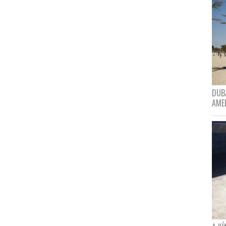
DUBA
AME