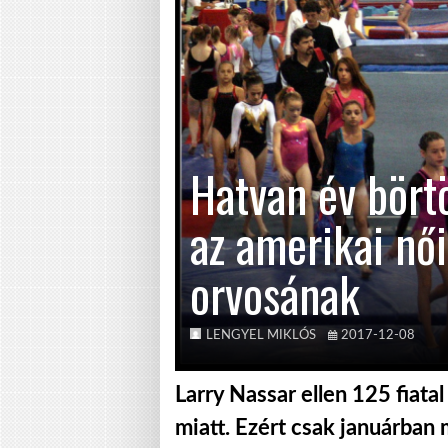
Hatvan év bört
az amerikai női
orvosának
LENGYEL MIKLÓS
2017-12-08
Larry Nassar ellen 125 fiata
miatt. Ezért csak januárban 