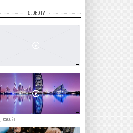
GLOBOTV
j csodái