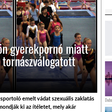
ön gyerekpornó miatt
 tornászválogatott
l sportoló emelt vádat szexuális zaklatás
Duba
mondják ki az ítéletet, mely akár