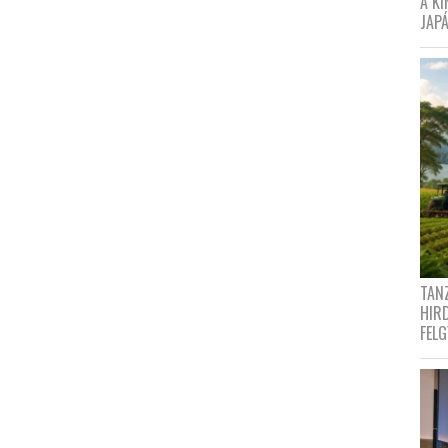
A K
JAPÁ
TANZ
HIR
FEL