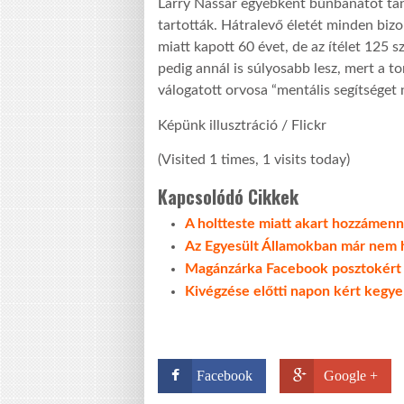
Larry Nassar egyébként bűnbánatot tan
tartották. Hátralevő életét minden biz
miatt kapott 60 évet, de az ítélet 125 s
pedig annál is súlyosabb lesz, mert a t
válogatott orvosa “mentális segítséget 
Képünk illusztráció / Flickr
(Visited 1 times, 1 visits today)
Kapcsolódó Cikkek
A holtteste miatt akart hozzáme
Az Egyesült Államokban már nem 
Magánzárka Facebook posztokért
Kivégzése előtti napon kért kegy
Facebook
Google +