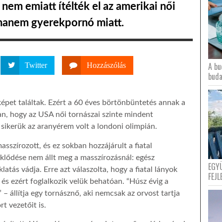
 nem emiatt ítélték el az amerikai női
 hanem gyerekpornó miatt.
A bu
Twitter
Hozzászólás
buda
épet találtak. Ezért a 60 éves börtönbüntetés annak a
ban, hogy az USA női tornászai szinte mindent
sikerük az aranyérem volt a londoni olimpián.
sszírozott, és ez sokban hozzájárult a fiatal
klődése nem állt meg a masszírozásnál: egész
EGY
latás vádja. Erre azt válaszolta, hogy a fiatal lányok
FEJL
és ezért foglalkozik velük behatóan. “Húsz évig a
 – állítja egy tornásznő, aki nemcsak az orvost tartja
t vezetőit is.