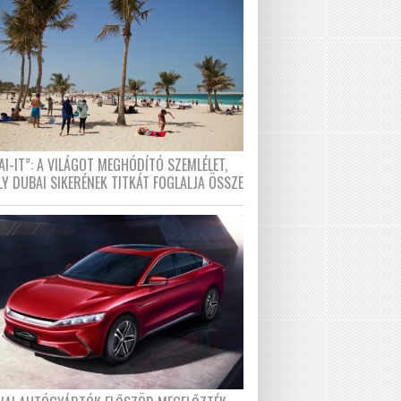
I-IT”: A VILÁGOT MEGHÓDÍTÓ SZEMLÉLET,
LY DUBAI SIKERÉNEK TITKÁT FOGLALJA ÖSSZE