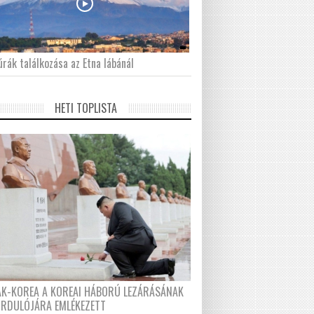
́rák találkozása az Etna lábánál
HETI TOPLISTA
AK-KOREA A KOREAI HÁBORÚ LEZÁRÁSÁNAK
ORDULÓJÁRA EMLÉKEZETT