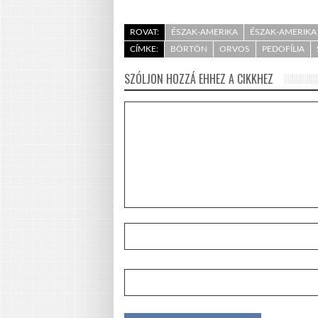
ROVAT:
ÉSZAK-AMERIKA
ÉSZAK-AMERIKA 
CÍMKE:
BÖRTÖN
ORVOS
PEDOFÍLIA
SZÓLJON HOZZÁ EHHEZ A CIKKHEZ