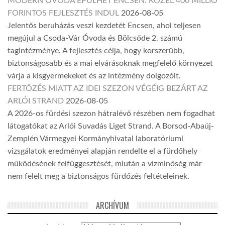
MODERN ÓVODA ÉPÜLHET ENCSEN: KÖZEL 400 MILLIÓ
FORINTOS FEJLESZTÉS INDUL
2026-08-05
Jelentős beruházás veszi kezdetét Encsen, ahol teljesen
megújul a Csoda-Vár Óvoda és Bölcsőde 2. számú
tagintézménye. A fejlesztés célja, hogy korszerűbb,
biztonságosabb és a mai elvárásoknak megfelelő környezet
várja a kisgyermekeket és az intézmény dolgozóit.
FERTŐZÉS MIATT AZ IDEI SZEZON VÉGÉIG BEZÁRT AZ
ARLÓI STRAND
2026-08-05
A 2026-os fürdési szezon hátralévő részében nem fogadhat
látogatókat az Arlói Suvadás Liget Strand. A Borsod-Abaúj-
Zemplén Vármegyei Kormányhivatal laboratóriumi
vizsgálatok eredményei alapján rendelte el a fürdőhely
működésének felfüggesztését, miután a vízminőség már
nem felelt meg a biztonságos fürdőzés feltételeinek.
ARCHÍVUM