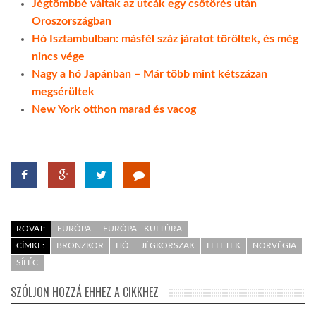
Jégtömbbé váltak az utcák egy csőtörés után
Oroszországban
Hó Isztambulban: másfél száz járatot töröltek, és még
nincs vége
Nagy a hó Japánban – Már több mint kétszázan
megsérültek
New York otthon marad és vacog
ROVAT:
EURÓPA
EURÓPA - KULTÚRA
CÍMKE:
BRONZKOR
HÓ
JÉGKORSZAK
LELETEK
NORVÉGIA
SÍLÉC
SZÓLJON HOZZÁ EHHEZ A CIKKHEZ