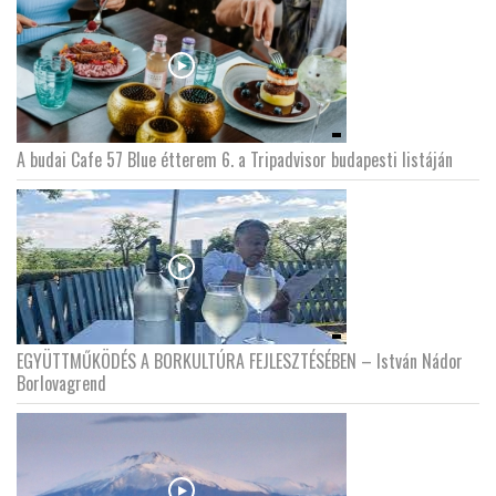
A budai Cafe 57 Blue étterem 6. a Tripadvisor budapesti listáján
EGYÜTTMŰKÖDÉS A BORKULTÚRA FEJLESZTÉSÉBEN – István Nádor
Borlovagrend