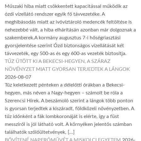
Műszaki hiba miatt csökkentett kapacitással működik az
ózdi vízellátó rendszer egyik fő távvezetéke. A
meghibásodás miatt az ivóvíztároló medencék feltöltése is
nehezebbé vált, a hiba elhárításán azonban már dolgoznak a
szakemberek.A kormány augusztus 7-i hőségriasztási
gyorsjelentése szerint Ózd biztonságos vízellátását két
távvezeték, egy 500-as és egy 600-as vezeték biztosítja.
TŰZ ÜTÖTT KI A BEKECSI-HEGYEN, A SZÁRAZ
NÖVÉNYZET MIATT GYORSAN TERJEDTEK A LÁNGOK
2026-08-07
Tűz keletkezett pénteken a délelőtti órákban a Bekecsi-
hegyen, más néven a Nagy-hegyen – számolt be róla a
Szerencsi Hírek. A beszámoló szerint a lángok több ponton
is gyorsan terjedtek a kiszáradt, földközeli növényzetben. A
tűz időnként a fák lombkoronáját is elérte, így a füst
messziről is jól látható volt. A környéken jelentős számban
találhatók szőlőültetvények, […]
BŐVÍTENÉ NAPERŐMŰVÉT A MISKOLCI EGYETEM
2026-