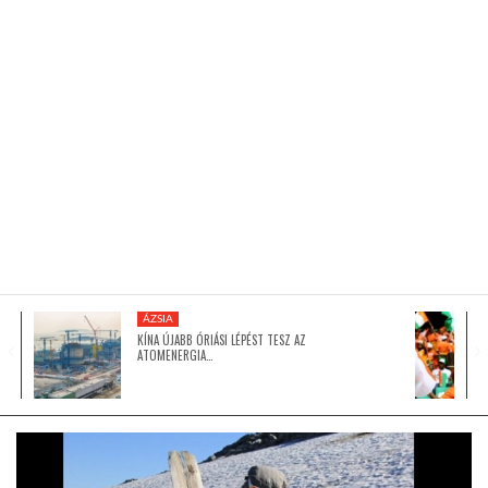
KÖZEL-KELET
AUSZTRÁLIA
A VILÁG ITTHON
MÉDIA
ÁZSIA
KÍNA ÚJABB ÓRIÁSI LÉPÉST TESZ AZ
ATOMENERGIA…
GLOBOTV BP
HÍR3D