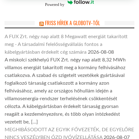
Powered by
FRISS HÍREK A GLOBOTV-TŐL
A FUX Zrt. négy nap alatt 8 Megawatt energiát takarított
meg - A társadalmi felelősségvállalás fontos a
kábelgyártásban érdekelt cég számára
2026-08-08
A miskolci székhelyű FUX Zrt. négy nap alatt 8,32 MWh
villamos energiát takarított meg a kormány felhívásához
csatlakozva. A szabad és szigetelt vezetékek gyártásával
foglalkozó társaság csatlakozott a kormány azon
felhívásához, amely az országos hőhullám idején a
villamosenergia-rendszer terhelésének csökkentését
célozta. A kábelgyártásban érdekelt társaság gyorsan
reagált a kezdeményezésre, és több olyan intézkedést
vezetett be, […]
MEGHIBÁSODOTT AZ EGYIK FŐVEZETÉK, DE EGYELŐRE
NINCS VESZÉLYBEN ÓZD IVÓVÍZELLÁTÁSA
2026-08-07