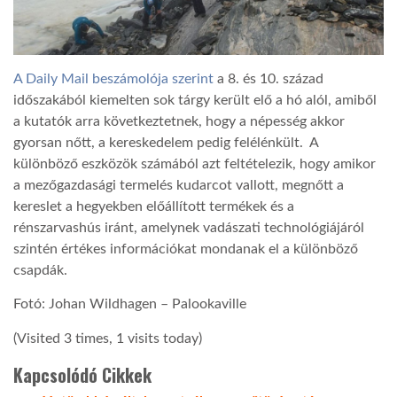
A Daily Mail beszámolója szerint
a 8. és 10. század
időszakából kiemelten sok tárgy került elő a hó alól, amiből
a kutatók arra következtetnek, hogy a népesség akkor
gyorsan nőtt, a kereskedelem pedig felélénkült. A
különböző eszközök számából azt feltételezik, hogy amikor
a mezőgazdasági termelés kudarcot vallott, megnőtt a
kereslet a hegyekben előállított termékek és a
rénszarvashús iránt, amelynek vadászati technológiájáról
szintén értékes információkat mondanak el a különböző
csapdák.
Fotó: Johan Wildhagen – Palookaville
(Visited 3 times, 1 visits today)
Kapcsolódó Cikkek