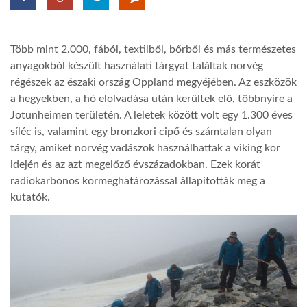
LATIMO.HU
Több mint 2.000, fából, textilből, bőrből és más természetes
anyagokból készült használati tárgyat találtak norvég
GLOBOBOOK
régészek az északi ország Oppland megyéjében. Az eszközök
a hegyekben, a hó elolvadása után kerültek elő, többnyire a
Jotunheimen területén. A leletek között volt egy 1.300 éves
síléc is, valamint egy bronzkori cipő és számtalan olyan
tárgy, amiket norvég vadászok használhattak a viking kor
idején és az azt megelőző évszázadokban. Ezek korát
radiokarbonos kormeghatározással állapították meg a
kutatók.