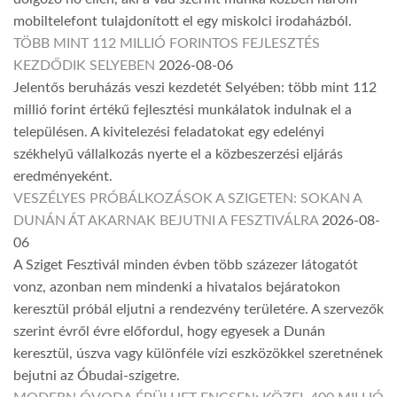
mobiltelefont tulajdonított el egy miskolci irodaházból.
TÖBB MINT 112 MILLIÓ FORINTOS FEJLESZTÉS
KEZDŐDIK SELYEBEN
2026-08-06
Jelentős beruházás veszi kezdetét Selyében: több mint 112
millió forint értékű fejlesztési munkálatok indulnak el a
településen. A kivitelezési feladatokat egy edelényi
székhelyű vállalkozás nyerte el a közbeszerzési eljárás
eredményeként.
VESZÉLYES PRÓBÁLKOZÁSOK A SZIGETEN: SOKAN A
DUNÁN ÁT AKARNAK BEJUTNI A FESZTIVÁLRA
2026-08-
06
A Sziget Fesztivál minden évben több százezer látogatót
vonz, azonban nem mindenki a hivatalos bejáratokon
keresztül próbál eljutni a rendezvény területére. A szervezők
szerint évről évre előfordul, hogy egyesek a Dunán
keresztül, úszva vagy különféle vízi eszközökkel szeretnének
bejutni az Óbudai-szigetre.