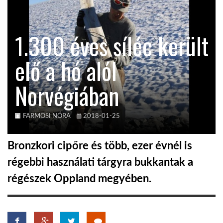
TROPICALMAGAZIN
1.300 éves síléc került
GLOBOTV
elő a hó alól
Norvégiában
AFRIKA TUDÁSTÁR
A NAP SZÉPE
FARMOSI NÓRA
2018-01-25
Bronzkori cipőre és több, ezer évnél is
LINKTR.EE
régebbi használati tárgyra bukkantak a
régészek Oppland megyében.
GLOBOZSARU
DOBRAVERO.HU