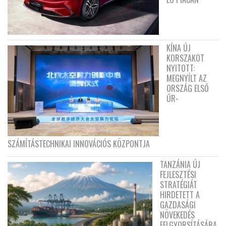
KÍNA ÚJ
KORSZAKOT
NYITOTT:
MEGNYÍLT AZ
ORSZÁG ELSŐ
ŰR-
SZÁMÍTÁSTECHNIKAI INNOVÁCIÓS KÖZPONTJA
TANZÁNIA ÚJ
FEJLESZTÉSI
STRATÉGIÁT
HIRDETETT A
GAZDASÁGI
NÖVEKEDÉS
FELGYORSÍTÁSÁRA