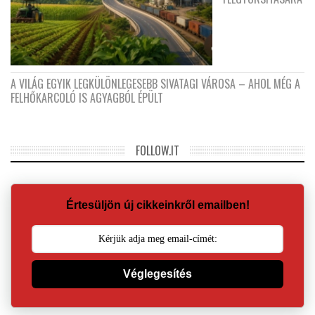
A VILÁG EGYIK LEGKÜLÖNLEGESEBB SIVATAGI VÁROSA – AHOL MÉG A
FELHŐKARCOLÓ IS AGYAGBÓL ÉPÜLT
FOLLOW.IT
Értesüljön új cikkeinkről emailben!
Véglegesítés