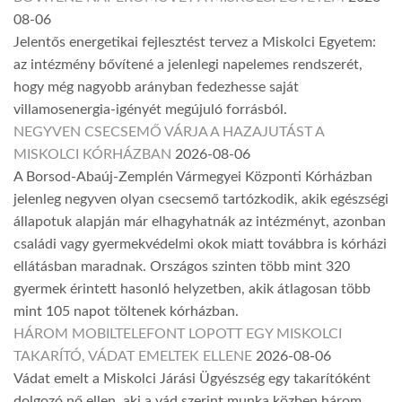
08-06
Jelentős energetikai fejlesztést tervez a Miskolci Egyetem:
az intézmény bővítené a jelenlegi napelemes rendszerét,
hogy még nagyobb arányban fedezhesse saját
villamosenergia-igényét megújuló forrásból.
NEGYVEN CSECSEMŐ VÁRJA A HAZAJUTÁST A
MISKOLCI KÓRHÁZBAN
2026-08-06
A Borsod-Abaúj-Zemplén Vármegyei Központi Kórházban
jelenleg negyven olyan csecsemő tartózkodik, akik egészségi
állapotuk alapján már elhagyhatnák az intézményt, azonban
családi vagy gyermekvédelmi okok miatt továbbra is kórházi
ellátásban maradnak. Országos szinten több mint 320
gyermek érintett hasonló helyzetben, akik átlagosan több
mint 105 napot töltenek kórházban.
HÁROM MOBILTELEFONT LOPOTT EGY MISKOLCI
TAKARÍTÓ, VÁDAT EMELTEK ELLENE
2026-08-06
Vádat emelt a Miskolci Járási Ügyészség egy takarítóként
dolgozó nő ellen, aki a vád szerint munka közben három