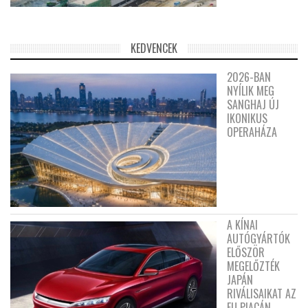
KEDVENCEK
2026-BAN
NYÍLIK MEG
SANGHAJ ÚJ
IKONIKUS
OPERAHÁZA
A KÍNAI
AUTÓGYÁRTÓK
ELŐSZÖR
MEGELŐZTÉK
JAPÁN
RIVÁLISAIKAT AZ
EU PIACÁN