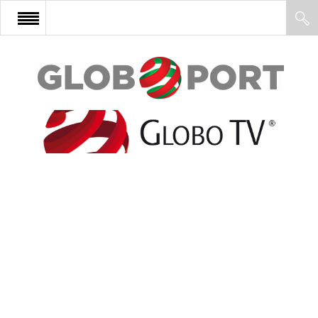
FŐOLDAL
AFRIKA
EURÓPA
ÁZSIA
ÉSZAK-AMERIKA
LATIN-AMERIKA