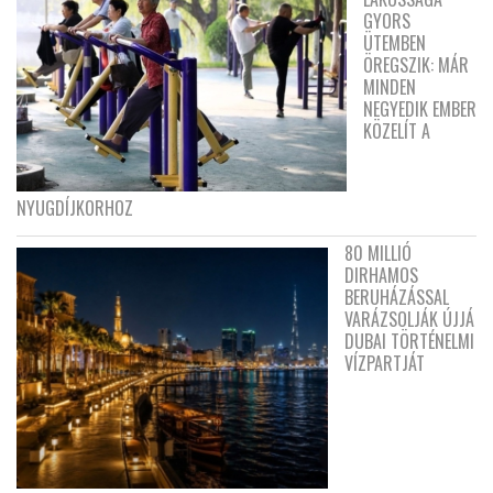
GYORS
ÜTEMBEN
ÖREGSZIK: MÁR
MINDEN
NEGYEDIK EMBER
KÖZELÍT A
NYUGDÍJKORHOZ
80 MILLIÓ
DIRHAMOS
BERUHÁZÁSSAL
VARÁZSOLJÁK ÚJJÁ
DUBAI TÖRTÉNELMI
VÍZPARTJÁT