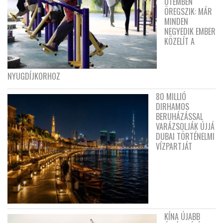
ÜTEMBEN
ÖREGSZIK: MÁR
MINDEN
NEGYEDIK EMBER
KÖZELÍT A
NYUGDÍJKORHOZ
80 MILLIÓ
DIRHAMOS
BERUHÁZÁSSAL
VARÁZSOLJÁK ÚJJÁ
DUBAI TÖRTÉNELMI
VÍZPARTJÁT
KÍNA ÚJABB