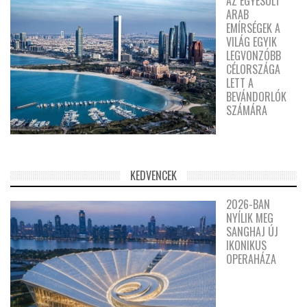
AZ EGYESÜLT
ARAB
EMÍRSÉGEK A
VILÁG EGYIK
LEGVONZÓBB
CÉLORSZÁGA
LETT A
BEVÁNDORLÓK
SZÁMÁRA
KEDVENCEK
2026-BAN
NYÍLIK MEG
SANGHAJ ÚJ
IKONIKUS
OPERAHÁZA