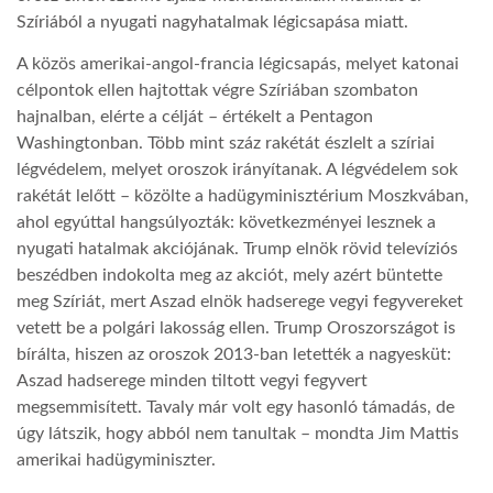
Szíriából a nyugati nagyhatalmak légicsapása miatt.
A közös amerikai-angol-francia légicsapás, melyet katonai
célpontok ellen hajtottak végre Szíriában szombaton
hajnalban, elérte a célját – értékelt a Pentagon
Washingtonban. Több mint száz rakétát észlelt a szíriai
légvédelem, melyet oroszok irányítanak. A légvédelem sok
rakétát lelőtt – közölte a hadügyminisztérium Moszkvában,
ahol egyúttal hangsúlyozták: következményei lesznek a
nyugati hatalmak akciójának. Trump elnök rövid televíziós
beszédben indokolta meg az akciót, mely azért büntette
meg Szíriát, mert Aszad elnök hadserege vegyi fegyvereket
vetett be a polgári lakosság ellen. Trump Oroszországot is
bírálta, hiszen az oroszok 2013-ban letették a nagyesküt:
Aszad hadserege minden tiltott vegyi fegyvert
megsemmisített. Tavaly már volt egy hasonló támadás, de
úgy látszik, hogy abból nem tanultak – mondta Jim Mattis
amerikai hadügyminiszter.