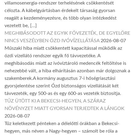
villamosenergia-rendszer terhelésének csökkentését
célozta. A kábelgyártásban érdekelt társaság gyorsan
reagált a kezdeményezésre, és több olyan intézkedést
vezetett be, […]
MEGHIBÁSODOTT AZ EGYIK FŐVEZETÉK, DE EGYELŐRE
NINCS VESZÉLYBEN ÓZD IVÓVÍZELLÁTÁSA
2026-08-07
Műszaki hiba miatt csökkentett kapacitással működik az
ózdi vízellátó rendszer egyik fő távvezetéke. A
meghibásodás miatt az ivóvíztároló medencék feltöltése is
nehezebbé vált, a hiba elhárításán azonban már dolgoznak a
szakemberek.A kormány augusztus 7-i hőségriasztási
gyorsjelentése szerint Ózd biztonságos vízellátását két
távvezeték, egy 500-as és egy 600-as vezeték biztosítja.
TŰZ ÜTÖTT KI A BEKECSI-HEGYEN, A SZÁRAZ
NÖVÉNYZET MIATT GYORSAN TERJEDTEK A LÁNGOK
2026-08-07
Tűz keletkezett pénteken a délelőtti órákban a Bekecsi-
hegyen, más néven a Nagy-hegyen – számolt be róla a