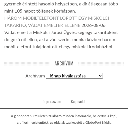
gyermek érintett hasonló helyzetben, akik átlagosan több
mint 105 napot töltenek kórházban.
HÁROM MOBILTELEFONT LOPOTT EGY MISKOLCI
TAKARÍTÓ, VÁDAT EMELTEK ELLENE
2026-08-06
Vádat emelt a Miskolci Járási Ügyészség egy takarítóként
dolgozó nő ellen, aki a vád szerint munka közben három
mobiltelefont tulajdonított el egy miskolci irodaházból.
ARCHÍVUM
Archívum
Impresszum
Kapcsolat
A globoport.hu felületén található minden információ, beleértve a képi,
grafikai megjelenítést, az oldalak szerkezetét a GloboPort Média