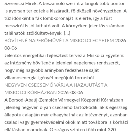
Szerencsi Hírek. A beszámoló szerint a lángok több ponton
is gyorsan terjedtek a kiszáradt, földközeli növényzetben. A
tűz időnként a fák lombkoronáját is elérte, így a füst
messziről is jól látható volt. A környéken jelentős számban
találhatók szőlőültetvények, […]
BŐVÍTENÉ NAPERŐMŰVÉT A MISKOLCI EGYETEM
2026-
08-06
Jelentős energetikai fejlesztést tervez a Miskolci Egyetem:
az intézmény bővítené a jelenlegi napelemes rendszerét,
hogy még nagyobb arányban fedezhesse saját
villamosenergia-igényét megújuló forrásból.
NEGYVEN CSECSEMŐ VÁRJA A HAZAJUTÁST A
MISKOLCI KÓRHÁZBAN
2026-08-06
A Borsod-Abaúj-Zemplén Vármegyei Központi Kórházban
jelenleg negyven olyan csecsemő tartózkodik, akik egészségi
állapotuk alapján már elhagyhatnák az intézményt, azonban
családi vagy gyermekvédelmi okok miatt továbbra is kórházi
ellátásban maradnak. Országos szinten több mint 320