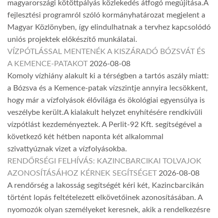
magyarországi kötöttpályás közlekedés átfogó megújítása.A
fejlesztési programról szóló kormányhatározat megjelent a
Magyar Közlönyben, így elindulhatnak a tervhez kapcsolódó
uniós projektek előkészítő munkálatai.
VÍZPÓTLÁSSAL MENTENÉK A KISZÁRADÓ BÓZSVÁT ÉS
A KEMENCE-PATAKOT
2026-08-08
Komoly vízhiány alakult ki a térségben a tartós aszály miatt:
a Bózsva és a Kemence-patak vízszintje annyira lecsökkent,
hogy már a vízfolyások élővilága és ökológiai egyensúlya is
veszélybe került.A kialakult helyzet enyhítésére rendkívüli
vízpótlást kezdeményeztek. A Perlit-92 Kft. segítségével a
következő két hétben naponta két alkalommal
szivattyúznak vizet a vízfolyásokba.
RENDŐRSÉGI FELHÍVÁS: KAZINCBARCIKAI TOLVAJOK
AZONOSÍTÁSÁHOZ KÉRNEK SEGÍTSÉGET
2026-08-08
A rendőrség a lakosság segítségét kéri két, Kazincbarcikán
történt lopás feltételezett elkövetőinek azonosításában. A
nyomozók olyan személyeket keresnek, akik a rendelkezésre