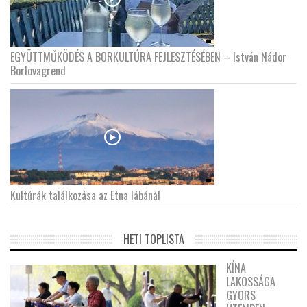
EGYÜTTMŰKÖDÉS A BORKULTÚRA FEJLESZTÉSÉBEN – István Nádor
Borlovagrend
Kultúrák találkozása az Etna lábánál
HETI TOPLISTA
KÍNA
LAKOSSÁGA
GYORS