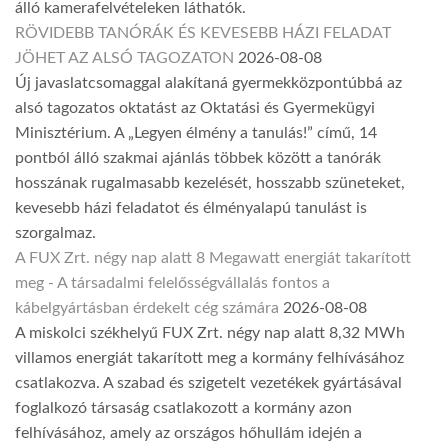
álló kamerafelvételeken láthatók.
RÖVIDEBB TANÓRÁK ÉS KEVESEBB HÁZI FELADAT
JÖHET AZ ALSÓ TAGOZATON
2026-08-08
Új javaslatcsomaggal alakítaná gyermekközpontúbbá az
alsó tagozatos oktatást az Oktatási és Gyermekügyi
Minisztérium. A „Legyen élmény a tanulás!” című, 14
pontból álló szakmai ajánlás többek között a tanórák
hosszának rugalmasabb kezelését, hosszabb szüneteket,
kevesebb házi feladatot és élményalapú tanulást is
szorgalmaz.
A FUX Zrt. négy nap alatt 8 Megawatt energiát takarított
meg - A társadalmi felelősségvállalás fontos a
kábelgyártásban érdekelt cég számára
2026-08-08
A miskolci székhelyű FUX Zrt. négy nap alatt 8,32 MWh
villamos energiát takarított meg a kormány felhívásához
csatlakozva. A szabad és szigetelt vezetékek gyártásával
foglalkozó társaság csatlakozott a kormány azon
felhívásához, amely az országos hőhullám idején a