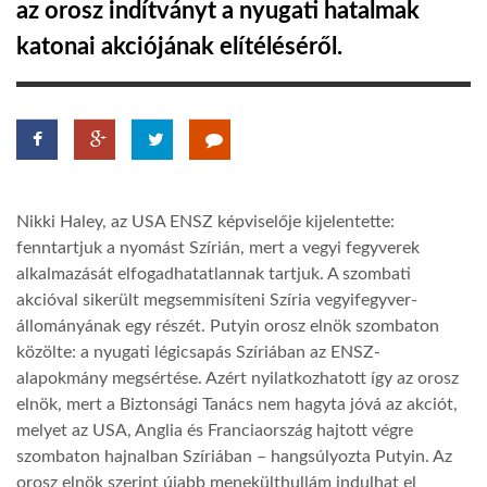
az orosz indítványt a nyugati hatalmak
katonai akciójának elítéléséről.
LATIMO.HU
GLOBOBOOK
Nikki Haley, az USA ENSZ képviselője kijelentette:
fenntartjuk a nyomást Szírián, mert a vegyi fegyverek
alkalmazását elfogadhatatlannak tartjuk. A szombati
akcióval sikerült megsemmisíteni Szíria vegyifegyver-
állományának egy részét. Putyin orosz elnök szombaton
közölte: a nyugati légicsapás Szíriában az ENSZ-
alapokmány megsértése. Azért nyilatkozhatott így az orosz
elnök, mert a Biztonsági Tanács nem hagyta jóvá az akciót,
melyet az USA, Anglia és Franciaország hajtott végre
szombaton hajnalban Szíriában – hangsúlyozta Putyin. Az
orosz elnök szerint újabb menekülthullám indulhat el