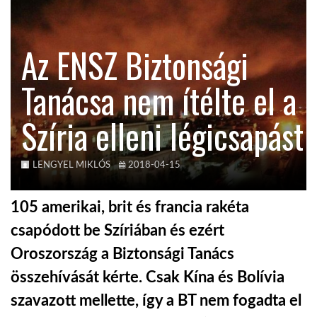
TROPICALMAGAZIN
Az ENSZ Biztonsági
GLOBOTV
Tanácsa nem ítélte el a
Szíria elleni légicsapást
AFRIKA TUDÁSTÁR
A NAP SZÉPE
LENGYEL MIKLÓS
2018-04-15
105 amerikai, brit és francia rakéta
LINKTR.EE
csapódott be Szíriában és ezért
Oroszország a Biztonsági Tanács
GLOBOZSARU
összehívását kérte. Csak Kína és Bolívia
szavazott mellette, így a BT nem fogadta el
DOBRAVERO.HU