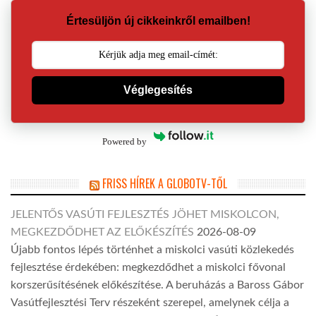
Értesüljön új cikkeinkről emailben!
Véglegesítés
Powered by
FRISS HÍREK A GLOBOTV-TŐL
JELENTŐS VASÚTI FEJLESZTÉS JÖHET MISKOLCON,
MEGKEZDŐDHET AZ ELŐKÉSZÍTÉS
2026-08-09
Újabb fontos lépés történhet a miskolci vasúti közlekedés
fejlesztése érdekében: megkezdődhet a miskolci fővonal
korszerűsítésének előkészítése. A beruházás a Baross Gábor
Vasútfejlesztési Terv részeként szerepel, amelynek célja a