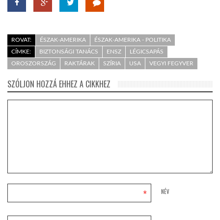
ROVAT:
ÉSZAK-AMERIKA
ÉSZAK-AMERIKA - POLITIKA
CÍMKE:
BIZTONSÁGI TANÁCS
ENSZ
LÉGICSAPÁS
OROSZORSZÁG
RAKTÁRAK
SZÍRIA
USA
VEGYI FEGYVER
SZÓLJON HOZZÁ EHHEZ A CIKKHEZ
*
NÉV