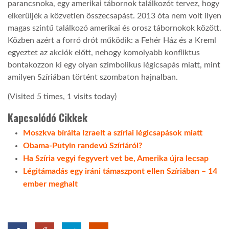
parancsnoka, egy amerikai tábornok találkozót tervez, hogy
elkerüljék a közvetlen összecsapást. 2013 óta nem volt ilyen
magas szintű találkozó amerikai és orosz tábornokok között.
Közben azért a forró drót működik: a Fehér Ház és a Kreml
egyeztet az akciók előtt, nehogy komolyabb konfliktus
bontakozzon ki egy olyan szimbolikus légicsapás miatt, mint
amilyen Szíriában történt szombaton hajnalban.
(Visited 5 times, 1 visits today)
Kapcsolódó Cikkek
Moszkva bírálta Izraelt a szíriai légicsapások miatt
Obama-Putyin randevú Szíriáról?
Ha Szíria vegyi fegyvert vet be, Amerika újra lecsap
Légitámadás egy iráni támaszpont ellen Szíriában – 14
ember meghalt