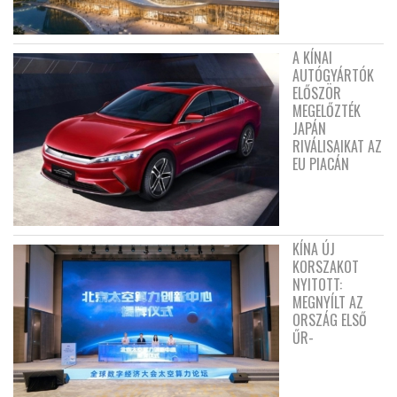
A KÍNAI
AUTÓGYÁRTÓK
ELŐSZÖR
MEGELŐZTÉK
JAPÁN
RIVÁLISAIKAT AZ
EU PIACÁN
KÍNA ÚJ
KORSZAKOT
NYITOTT:
MEGNYÍLT AZ
ORSZÁG ELSŐ
ŰR-