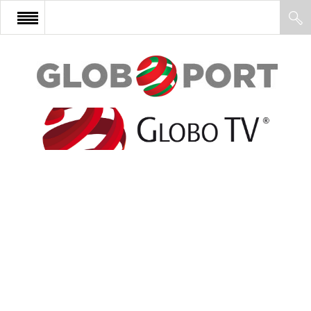
FŐOLDAL
AFRIKA
EURÓPA
ÁZSIA
ÉSZAK-AMERIKA
LATIN-AMERIKA