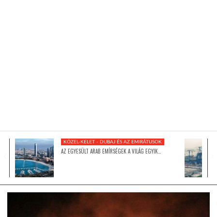
KÖZEL-KELET
AUSZTRÁLIA
A VILÁG ITTHON
MÉDIA
KÖZEL-KELET - DUBAJ ÉS AZ EMIRÁTUSOK
AZ EGYESÜLT ARAB EMÍRSÉGEK A VILÁG EGYIK…
GLOBOTV BP
HÍR3D