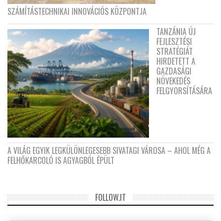
SZÁMÍTÁSTECHNIKAI INNOVÁCIÓS KÖZPONTJA
TANZÁNIA ÚJ
FEJLESZTÉSI
STRATÉGIÁT
HIRDETETT A
GAZDASÁGI
NÖVEKEDÉS
FELGYORSÍTÁSÁRA
A VILÁG EGYIK LEGKÜLÖNLEGESEBB SIVATAGI VÁROSA – AHOL MÉG A
FELHŐKARCOLÓ IS AGYAGBÓL ÉPÜLT
FOLLOW.IT