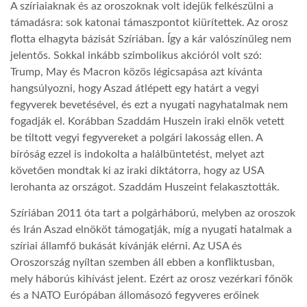
A szíriaiaknak és az oroszoknak volt idejük felkészülni a
támadásra: sok katonai támaszpontot kiürítettek. Az orosz
flotta elhagyta bázisát Szíriában. Így a kár valószínűleg nem
jelentős. Sokkal inkább szimbolikus akcióról volt szó:
Trump, May és Macron közös légicsapása azt kívánta
hangsúlyozni, hogy Aszad átlépett egy határt a vegyi
fegyverek bevetésével, és ezt a nyugati nagyhatalmak nem
fogadják el. Korábban Szaddám Huszein iraki elnök vetett
be tiltott vegyi fegyvereket a polgári lakosság ellen. A
bíróság ezzel is indokolta a halálbüntetést, melyet azt
követően mondtak ki az iraki diktátorra, hogy az USA
lerohanta az országot. Szaddám Huszeint felakasztották.
Szíriában 2011 óta tart a polgárháború, melyben az oroszok
és Irán Aszad elnököt támogatják, míg a nyugati hatalmak a
szíriai államfő bukását kívánják elérni. Az USA és
Oroszország nyíltan szemben áll ebben a konfliktusban,
mely háborús kihívást jelent. Ezért az orosz vezérkari főnök
és a NATO Európában állomásozó fegyveres erőinek