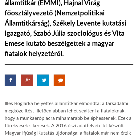
államtitkár (EMMI), Hajnal Virág
főosztályvezető (Nemzetpolitikai
LATIMO.HU
Államtitkárság), Székely Levente kutatási
igazgató, Szabó Júlia szociológus és Vita
GLOBOBOOK
Emese kutató beszélgettek a magyar
fiatalok helyzetéről.
Illés Boglárka helyettes államtitkár elmondta: a társadalmi
megközelítést illetően abban lehet segíteni a fiataloknak,
hogy a munkaerőpiacra mihamarabb beléphessenek. Ezek a
törekvések sikeresek. A 2016 őszi adatfelvétellel készült
Magyar Ifjúság Kutatás újdonsága: a fiatalok már nem érzik