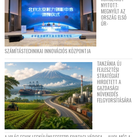
NYITOTT:
MEGNYÍLT AZ
ORSZÁG ELSŐ
ŰR-
SZÁMÍTÁSTECHNIKAI INNOVÁCIÓS KÖZPONTJA
TANZÁNIA ÚJ
FEJLESZTÉSI
STRATÉGIÁT
HIRDETETT A
GAZDASÁGI
NÖVEKEDÉS
FELGYORSÍTÁSÁRA