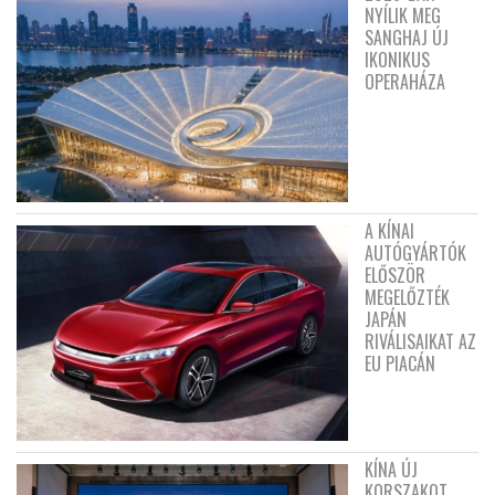
NYÍLIK MEG
SANGHAJ ÚJ
IKONIKUS
OPERAHÁZA
A KÍNAI
AUTÓGYÁRTÓK
ELŐSZÖR
MEGELŐZTÉK
JAPÁN
RIVÁLISAIKAT AZ
EU PIACÁN
KÍNA ÚJ
KORSZAKOT