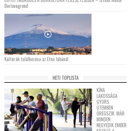
EGYÜTTMŰKÖDÉS A BORKULTÚRA FEJLESZTÉSÉBEN – István Nádor
Borlovagrend
Kultúrák találkozása az Etna lábánál
HETI TOPLISTA
KÍNA
LAKOSSÁGA
GYORS
ÜTEMBEN
ÖREGSZIK: MÁR
MINDEN
NEGYEDIK EMBER