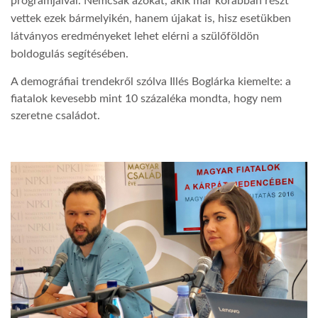
programjaival. Nemcsak azokat, akik már korábban részt
vettek ezek bármelyikén, hanem újakat is, hisz esetükben
látványos eredményeket lehet elérni a szülőföldön
boldogulás segítésében.
A demográfiai trendekről szólva Illés Boglárka kiemelte: a
fiatalok kevesebb mint 10 százaléka mondta, hogy nem
szeretne családot.