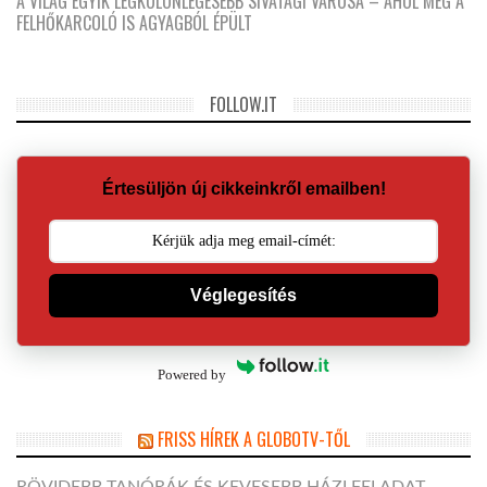
A VILÁG EGYIK LEGKÜLÖNLEGESEBB SIVATAGI VÁROSA – AHOL MÉG A
FELHŐKARCOLÓ IS AGYAGBÓL ÉPÜLT
FOLLOW.IT
Értesüljön új cikkeinkről emailben!
Véglegesítés
Powered by
FRISS HÍREK A GLOBOTV-TŐL