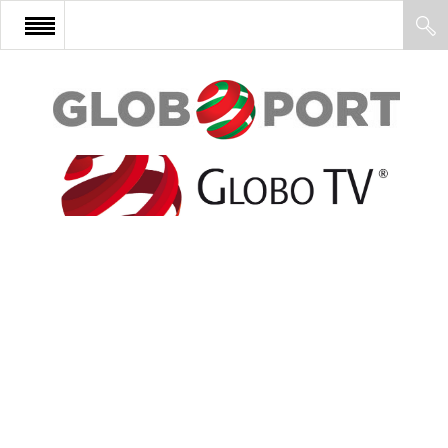
FŐOLDAL
AFRIKA
EURÓPA
ÁZSIA
ÉSZAK-AMERIKA
LATIN-AMERIKA