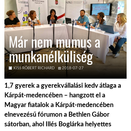
TROPICALMAGAZIN
GLOBOTV
Már nem mumus a
munkanélküliség
AFRIKA TUDÁSTÁR
A NAP SZÉPE
KISS RÓBERT RICHARD
2018-07-27
1,7 gyerek a gyerekvállalási kedv átlaga a
LINKTR.EE
Kárpát-medencében – hangzott el a
Magyar fiatalok a Kárpát-medencében
GLOBOZSARU
elnevezésű fórumon a Bethlen Gábor
sátorban, ahol Illés Boglárka helyettes
DOBRAVERO.HU