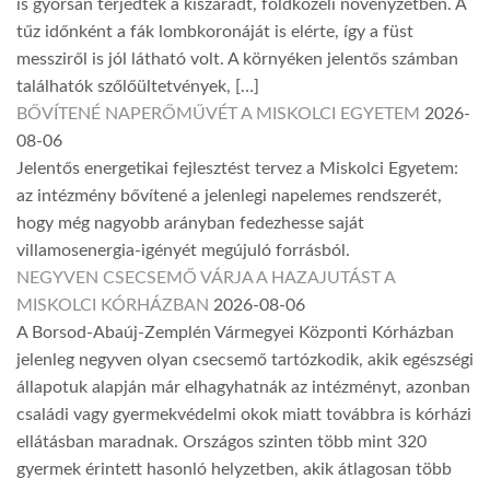
is gyorsan terjedtek a kiszáradt, földközeli növényzetben. A
tűz időnként a fák lombkoronáját is elérte, így a füst
messziről is jól látható volt. A környéken jelentős számban
találhatók szőlőültetvények, […]
BŐVÍTENÉ NAPERŐMŰVÉT A MISKOLCI EGYETEM
2026-
08-06
Jelentős energetikai fejlesztést tervez a Miskolci Egyetem:
az intézmény bővítené a jelenlegi napelemes rendszerét,
hogy még nagyobb arányban fedezhesse saját
villamosenergia-igényét megújuló forrásból.
NEGYVEN CSECSEMŐ VÁRJA A HAZAJUTÁST A
MISKOLCI KÓRHÁZBAN
2026-08-06
A Borsod-Abaúj-Zemplén Vármegyei Központi Kórházban
jelenleg negyven olyan csecsemő tartózkodik, akik egészségi
állapotuk alapján már elhagyhatnák az intézményt, azonban
családi vagy gyermekvédelmi okok miatt továbbra is kórházi
ellátásban maradnak. Országos szinten több mint 320
gyermek érintett hasonló helyzetben, akik átlagosan több