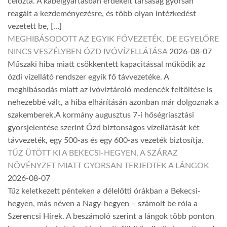
célozta. A kábelgyártásban érdekelt társaság gyorsan
reagált a kezdeményezésre, és több olyan intézkedést
vezetett be, […]
MEGHIBÁSODOTT AZ EGYIK FŐVEZETÉK, DE EGYELŐRE
NINCS VESZÉLYBEN ÓZD IVÓVÍZELLÁTÁSA
2026-08-07
Műszaki hiba miatt csökkentett kapacitással működik az
ózdi vízellátó rendszer egyik fő távvezetéke. A
meghibásodás miatt az ivóvíztároló medencék feltöltése is
nehezebbé vált, a hiba elhárításán azonban már dolgoznak a
szakemberek.A kormány augusztus 7-i hőségriasztási
gyorsjelentése szerint Ózd biztonságos vízellátását két
távvezeték, egy 500-as és egy 600-as vezeték biztosítja.
TŰZ ÜTÖTT KI A BEKECSI-HEGYEN, A SZÁRAZ
NÖVÉNYZET MIATT GYORSAN TERJEDTEK A LÁNGOK
2026-08-07
Tűz keletkezett pénteken a délelőtti órákban a Bekecsi-
hegyen, más néven a Nagy-hegyen – számolt be róla a
Szerencsi Hírek. A beszámoló szerint a lángok több ponton