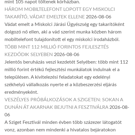
mint 105 napot töltenek kórházban.
HÁROM MOBILTELEFONT LOPOTT EGY MISKOLCI
TAKARÍTÓ, VÁDAT EMELTEK ELLENE
2026-08-06
Vádat emelt a Miskolci Járási Ügyészség egy takarítóként
dolgozó nő ellen, aki a vád szerint munka közben három
mobiltelefont tulajdonított el egy miskolci irodaházból.
TÖBB MINT 112 MILLIÓ FORINTOS FEJLESZTÉS
KEZDŐDIK SELYEBEN
2026-08-06
Jelentős beruházás veszi kezdetét Selyében: több mint 112
millió forint értékű fejlesztési munkálatok indulnak el a
településen. A kivitelezési feladatokat egy edelényi
székhelyű vállalkozás nyerte el a közbeszerzési eljárás
eredményeként.
VESZÉLYES PRÓBÁLKOZÁSOK A SZIGETEN: SOKAN A
DUNÁN ÁT AKARNAK BEJUTNI A FESZTIVÁLRA
2026-08-
06
A Sziget Fesztivál minden évben több százezer látogatót
vonz, azonban nem mindenki a hivatalos bejáratokon