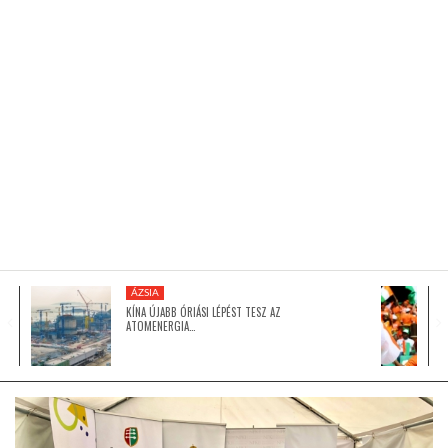
KÖZEL-KELET
AUSZTRÁLIA
A VILÁG ITTHON
MÉDIA
ÁZSIA
KÍNA ÚJABB ÓRIÁSI LÉPÉST TESZ AZ
ATOMENERGIA…
GLOBOTV BP
HÍR3D