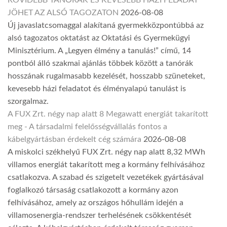
RÖVIDEBB TANÓRÁK ÉS KEVESEBB HÁZI FELADAT
JÖHET AZ ALSÓ TAGOZATON
2026-08-08
Új javaslatcsomaggal alakítaná gyermekközpontúbbá az
alsó tagozatos oktatást az Oktatási és Gyermekügyi
Minisztérium. A „Legyen élmény a tanulás!” című, 14
pontból álló szakmai ajánlás többek között a tanórák
hosszának rugalmasabb kezelését, hosszabb szüneteket,
kevesebb házi feladatot és élményalapú tanulást is
szorgalmaz.
A FUX Zrt. négy nap alatt 8 Megawatt energiát takarított
meg - A társadalmi felelősségvállalás fontos a
kábelgyártásban érdekelt cég számára
2026-08-08
A miskolci székhelyű FUX Zrt. négy nap alatt 8,32 MWh
villamos energiát takarított meg a kormány felhívásához
csatlakozva. A szabad és szigetelt vezetékek gyártásával
foglalkozó társaság csatlakozott a kormány azon
felhívásához, amely az országos hőhullám idején a
villamosenergia-rendszer terhelésének csökkentését