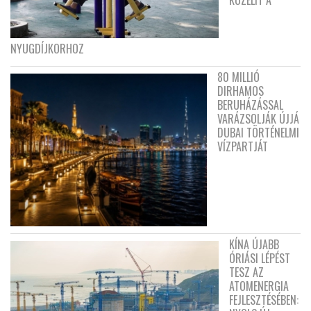
KÖZELÍT A
NYUGDÍJKORHOZ
80 MILLIÓ
DIRHAMOS
BERUHÁZÁSSAL
VARÁZSOLJÁK ÚJJÁ
DUBAI TÖRTÉNELMI
VÍZPARTJÁT
KÍNA ÚJABB
ÓRIÁSI LÉPÉST
TESZ AZ
ATOMENERGIA
FEJLESZTÉSÉBEN: