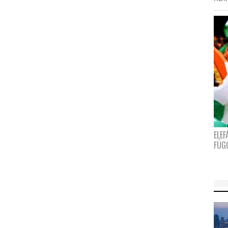
ELE
FÜG