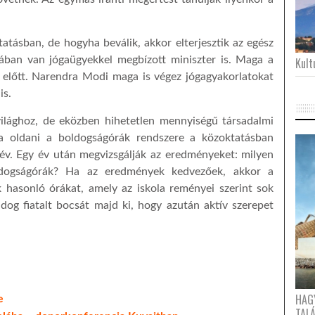
atásban, de hogyha beválik, akkor elterjesztik az egész
ában van jógaügyekkel megbízott miniszter is. Maga a
Kultu
ép előtt. Narendra Modi maga is végez jógagyakorlatokat
is.
ilághoz, de eközben hihetetlen mennyiségű társadalmi
nja oldani a boldogságórák rendszere a közoktatásban
név. Egy év után megvizsgálják az eredményeket: milyen
oldogságórák? Ha az eredmények kedvezőek, akkor a
 hasonló órákat, amely az iskola reményei szerint sok
ldog fiatalt bocsát majd ki, hogy azután aktív szerepet
HAG
e
TAL