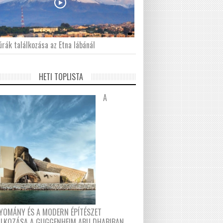
́rák találkozása az Etna lábánál
HETI TOPLISTA
A
YOMÁNY ÉS A MODERN ÉPÍTÉSZET
ÁLKOZÁSA A GUGGENHEIM ABU DHABIBAN