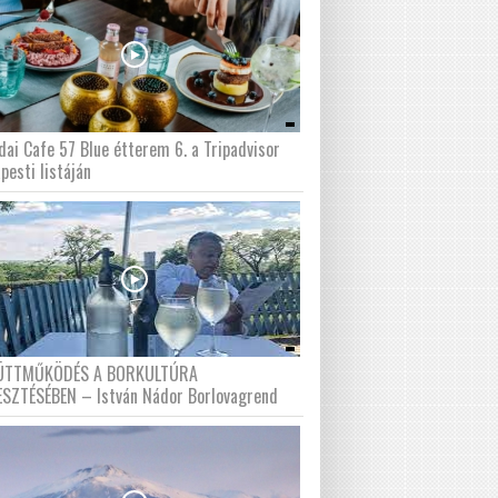
dai Cafe 57 Blue étterem 6. a Tripadvisor
pesti listáján
ÜTTMŰKÖDÉS A BORKULTÚRA
ESZTÉSÉBEN – István Nádor Borlovagrend