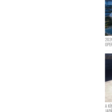
202
OPE
A K
JAPÁ