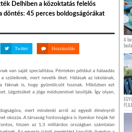
ték Delhiben a közoktatás felelős
 a döntés: 45 perces boldogságórákat
A bu
buda
Twitter
Hozzászólás
ak van saját specialitása. Pénteken például a hálaadás
 a szüleiknek, mert nevelik őket. Hálásak az iskolának,
 a fáknak is, hogy gyümölcsöt hoznak. Miközben ezt
t. Légzésüket a jóga módszereivel lassítják. Így olyan,
EGY
FEJL
ogságóra, mert mindenki arról az egyedi élményről
t okozza. A társaság fontosságára is ilyenkor hívják fel
fontos, hiszen az 1,3 milliárdos országban számtalan
övetnek. Az egymás iránti megértést tanulják ilyenkor a