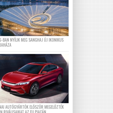
6-BAN NYÍLIK MEG SANGHAJ ÚJ IKONIKUS
RAHÁZA
ÍNAI AUTÓGYÁRTÓK ELŐSZÖR MEGELŐZTÉK
N RIVÁLISAIKAT AZ EU PIACÁN