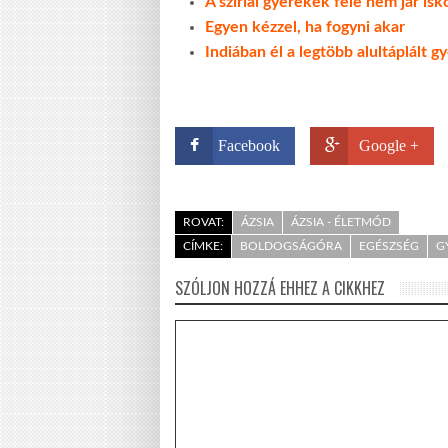
A szíriai gyerekek fele nem jár i
Egyen kézzel, ha fogyni akar
Indiában él a legtöbb alultáplált 
Facebook
Google +
ROVAT:
ÁZSIA
ÁZSIA - ÉLETMÓD
CÍMKE:
BOLDOGSÁGÓRA
EGÉSZSÉG
G
SZÓLJON HOZZÁ EHHEZ A CIKKHEZ