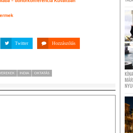
skolába – donorkonferencia Kuvaitban
gyermek
Twitter
Hozzászólás
KÍN
YEREKEK
INDIA
OKTATÁS
MÁR
NYU