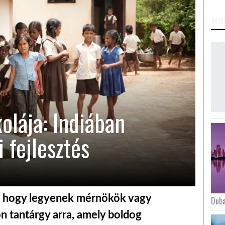
olája: Indiában
i fejlesztés
k, hogy legyenek mérnökök vagy
Duba
n tantárgy arra, amely boldog