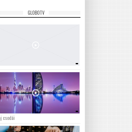
GLOBOTV
j csodái