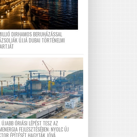
MILLIÓ DIRHAMOS BERUHÁZÁSSAL
ÁZSOLJÁK ÚJJÁ DUBAI TÖRTÉNELMI
PARTJÁT
 ÚJABB ÓRIÁSI LÉPÉST TESZ AZ
MENERGIA FEJLESZTÉSÉBEN: NYOLC ÚJ
KTOR ÉPÍTÉSÉT HAGYTÁK JÓVÁ