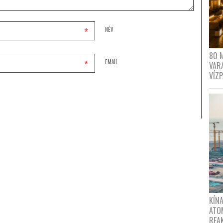
*
NÉV
80 
*
EMAIL
VAR
VÍZ
KÍNA
ATO
REA