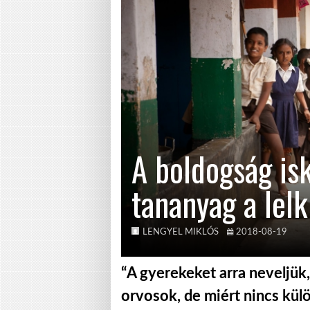
A boldogság isk
tananyag a lelk
LENGYEL MIKLÓS
2018-08-19
“A gyerekeket arra neveljü
orvosok, de miért nincs külö