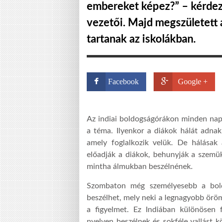
embereket képez?” – kérdez
vezetői. Majd megszületett
tartanak az iskolákban.
Facebook
Google +
Az indiai boldogságórákon minden napn
a téma. Ilyenkor a diákok hálát adnak
amely foglalkozik velük. De hálásak
előadják a diákok, behunyják a szemüke
mintha álmukban beszélnének.
Szombaton még személyesebb a bold
beszélhet, mely neki a legnagyobb öröme
a figyelmet. Ez Indiában különösen 
nyelven beszélnek és sokféle vallást k