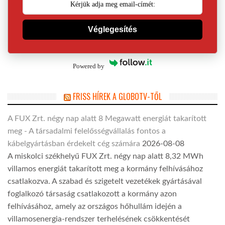
Véglegesítés
Powered by
FRISS HÍREK A GLOBOTV-TŐL
A FUX Zrt. négy nap alatt 8 Megawatt energiát takarított
meg - A társadalmi felelősségvállalás fontos a
kábelgyártásban érdekelt cég számára
2026-08-08
A miskolci székhelyű FUX Zrt. négy nap alatt 8,32 MWh
villamos energiát takarított meg a kormány felhívásához
csatlakozva. A szabad és szigetelt vezetékek gyártásával
foglalkozó társaság csatlakozott a kormány azon
felhívásához, amely az országos hőhullám idején a
villamosenergia-rendszer terhelésének csökkentését