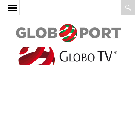
FŐOLDAL
AFRIKA
EURÓPA
ÁZSIA
ÉSZAK-AMERIKA
LATIN-AMERIKA