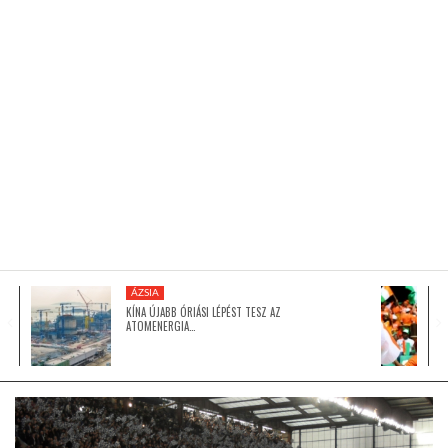
KÖZEL-KELET
AUSZTRÁLIA
A VILÁG ITTHON
MÉDIA
ÁZSIA
KÍNA ÚJABB ÓRIÁSI LÉPÉST TESZ AZ
ATOMENERGIA…
GLOBOTV BP
HÍR3D