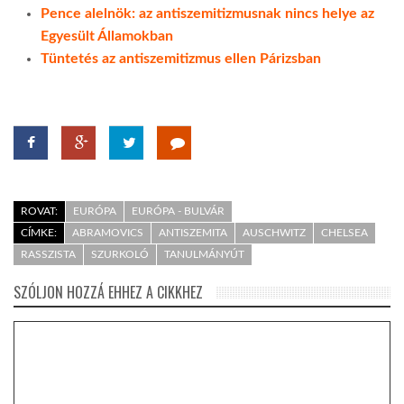
Pence alelnök: az antiszemitizmusnak nincs helye az
Egyesült Államokban
Tüntetés az antiszemitizmus ellen Párizsban
ROVAT:
EURÓPA
EURÓPA - BULVÁR
CÍMKE:
ABRAMOVICS
ANTISZEMITA
AUSCHWITZ
CHELSEA
RASSZISTA
SZURKOLÓ
TANULMÁNYÚT
SZÓLJON HOZZÁ EHHEZ A CIKKHEZ