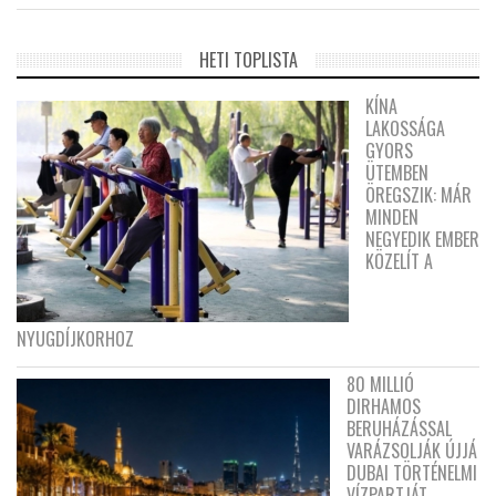
HETI TOPLISTA
KÍNA
LAKOSSÁGA
GYORS
ÜTEMBEN
ÖREGSZIK: MÁR
MINDEN
NEGYEDIK EMBER
KÖZELÍT A
NYUGDÍJKORHOZ
80 MILLIÓ
DIRHAMOS
BERUHÁZÁSSAL
VARÁZSOLJÁK ÚJJÁ
DUBAI TÖRTÉNELMI
VÍZPARTJÁT