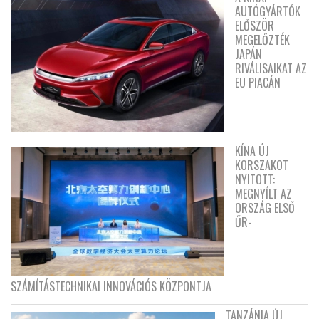
AUTÓGYÁRTÓK
ELŐSZÖR
MEGELŐZTÉK
JAPÁN
RIVÁLISAIKAT AZ
EU PIACÁN
KÍNA ÚJ
KORSZAKOT
NYITOTT:
MEGNYÍLT AZ
ORSZÁG ELSŐ
ŰR-
SZÁMÍTÁSTECHNIKAI INNOVÁCIÓS KÖZPONTJA
TANZÁNIA ÚJ