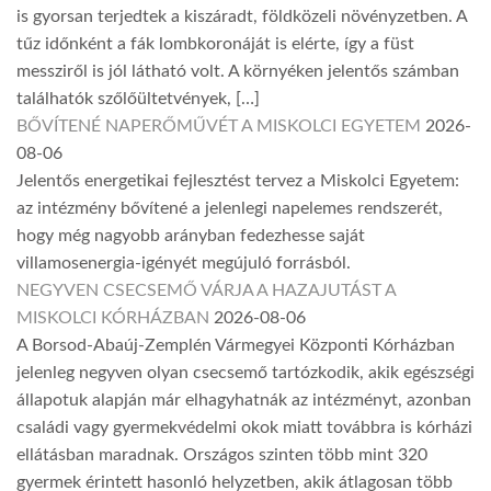
is gyorsan terjedtek a kiszáradt, földközeli növényzetben. A
tűz időnként a fák lombkoronáját is elérte, így a füst
messziről is jól látható volt. A környéken jelentős számban
találhatók szőlőültetvények, […]
BŐVÍTENÉ NAPERŐMŰVÉT A MISKOLCI EGYETEM
2026-
08-06
Jelentős energetikai fejlesztést tervez a Miskolci Egyetem:
az intézmény bővítené a jelenlegi napelemes rendszerét,
hogy még nagyobb arányban fedezhesse saját
villamosenergia-igényét megújuló forrásból.
NEGYVEN CSECSEMŐ VÁRJA A HAZAJUTÁST A
MISKOLCI KÓRHÁZBAN
2026-08-06
A Borsod-Abaúj-Zemplén Vármegyei Központi Kórházban
jelenleg negyven olyan csecsemő tartózkodik, akik egészségi
állapotuk alapján már elhagyhatnák az intézményt, azonban
családi vagy gyermekvédelmi okok miatt továbbra is kórházi
ellátásban maradnak. Országos szinten több mint 320
gyermek érintett hasonló helyzetben, akik átlagosan több