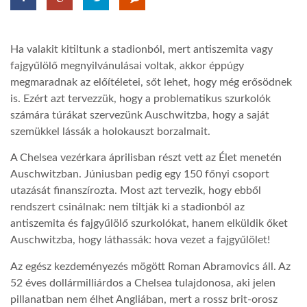
LATIMO.HU
Ha valakit kitiltunk a stadionból, mert antiszemita vagy
fajgyűlölő megnyilvánulásai voltak, akkor éppúgy
GLOBOBOOK
megmaradnak az előítéletei, sőt lehet, hogy még erősödnek
is. Ezért azt tervezzük, hogy a problematikus szurkolók
számára túrákat szervezünk Auschwitzba, hogy a saját
szemükkel lássák a holokauszt borzalmait.
A Chelsea vezérkara áprilisban részt vett az Élet menetén
Auschwitzban. Júniusban pedig egy 150 főnyi csoport
utazását finanszírozta. Most azt tervezik, hogy ebből
rendszert csinálnak: nem tiltják ki a stadionból az
antiszemita és fajgyűlölő szurkolókat, hanem elküldik őket
Auschwitzba, hogy láthassák: hova vezet a fajgyűlölet!
Az egész kezdeményezés mögött Roman Abramovics áll. Az
52 éves dollármilliárdos a Chelsea tulajdonosa, aki jelen
pillanatban nem élhet Angliában, mert a rossz brit-orosz