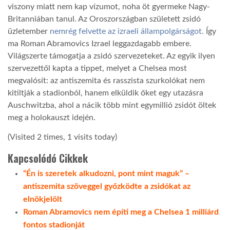
viszony miatt nem kap vízumot, noha öt gyermeke Nagy-
Britanniában tanul. Az Oroszországban született zsidó
üzletember
nemrég felvette az izraeli állampolgárságot.
Így
ma Roman Abramovics Izrael leggazdagabb embere.
Világszerte támogatja a zsidó szervezeteket. Az egyik ilyen
szervezettől kapta a tippet, melyet a Chelsea most
megvalósít: az antiszemita és rasszista szurkolókat nem
kitiltják a stadionból, hanem elküldik őket egy utazásra
Auschwitzba, ahol a nácik több mint egymillió zsidót öltek
meg a holokauszt idején.
(Visited 2 times, 1 visits today)
Kapcsolódó Cikkek
“Én is szeretek alkudozni, pont mint maguk” –
antiszemita szöveggel győzködte a zsidókat az
elnökjelölt
Roman Abramovics nem építi meg a Chelsea 1 milliárd
fontos stadionját