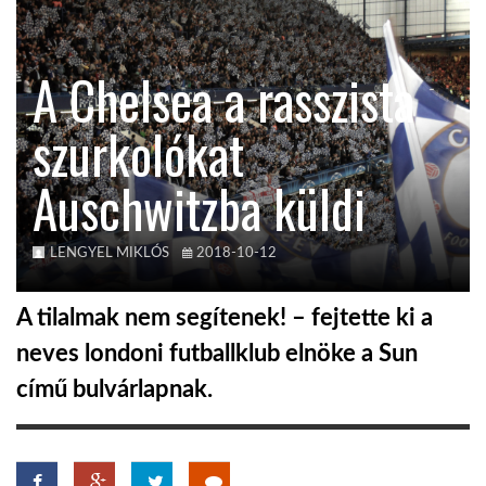
TROPICALMAGAZIN
A Chelsea a rasszista
GLOBOTV
szurkolókat
Auschwitzba küldi
AFRIKA TUDÁSTÁR
A NAP SZÉPE
LENGYEL MIKLÓS
2018-10-12
A tilalmak nem segítenek! – fejtette ki a
LINKTR.EE
neves londoni futballklub elnöke a Sun
című bulvárlapnak.
GLOBOZSARU
DOBRAVERO.HU