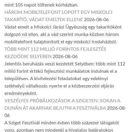
mint 105 napot töltenek kórházban.
HÁROM MOBILTELEFONT LOPOTT EGY MISKOLCI
TAKARÍTÓ, VÁDAT EMELTEK ELLENE
2026-08-06
Vádat emelt a Miskolci Járási Ügyészség egy takarítóként
dolgozó nő ellen, aki a vád szerint munka közben három
mobiltelefont tulajdonított el egy miskolci irodaházból.
TÖBB MINT 112 MILLIÓ FORINTOS FEJLESZTÉS
KEZDŐDIK SELYEBEN
2026-08-06
Jelentős beruházás veszi kezdetét Selyében: több mint 112
millió forint értékű fejlesztési munkálatok indulnak el a
településen. A kivitelezési feladatokat egy edelényi
székhelyű vállalkozás nyerte el a közbeszerzési eljárás
eredményeként.
VESZÉLYES PRÓBÁLKOZÁSOK A SZIGETEN: SOKAN A
DUNÁN ÁT AKARNAK BEJUTNI A FESZTIVÁLRA
2026-08-
06
A Sziget Fesztivál minden évben több százezer látogatót
vonz, azonban nem mindenki a hivatalos bejáratokon