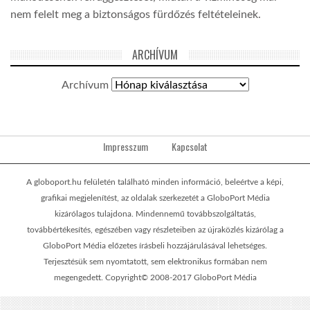
nem felelt meg a biztonságos fürdőzés feltételeinek.
ARCHÍVUM
Archívum
Impresszum
Kapcsolat
A globoport.hu felületén található minden információ, beleértve a képi,
grafikai megjelenítést, az oldalak szerkezetét a GloboPort Média
kizárólagos tulajdona. Mindennemű továbbszolgáltatás,
továbbértékesítés, egészében vagy részleteiben az újraközlés kizárólag a
GloboPort Média előzetes írásbeli hozzájárulásával lehetséges.
Terjesztésük sem nyomtatott, sem elektronikus formában nem
megengedett. Copyright© 2008-2017 GloboPort Média