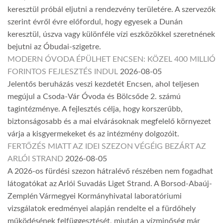
keresztül próbál eljutni a rendezvény területére. A szervezők
szerint évről évre előfordul, hogy egyesek a Dunán
keresztül, úszva vagy különféle vízi eszközökkel szeretnének
bejutni az Óbudai-szigetre.
MODERN ÓVODA ÉPÜLHET ENCSEN: KÖZEL 400 MILLIÓ
FORINTOS FEJLESZTÉS INDUL
2026-08-05
Jelentős beruházás veszi kezdetét Encsen, ahol teljesen
megújul a Csoda-Vár Óvoda és Bölcsőde 2. számú
tagintézménye. A fejlesztés célja, hogy korszerűbb,
biztonságosabb és a mai elvárásoknak megfelelő környezet
várja a kisgyermekeket és az intézmény dolgozóit.
FERTŐZÉS MIATT AZ IDEI SZEZON VÉGÉIG BEZÁRT AZ
ARLÓI STRAND
2026-08-05
A 2026-os fürdési szezon hátralévő részében nem fogadhat
látogatókat az Arlói Suvadás Liget Strand. A Borsod-Abaúj-
Zemplén Vármegyei Kormányhivatal laboratóriumi
vizsgálatok eredményei alapján rendelte el a fürdőhely
működésének felfüggesztését, miután a vízminőség már