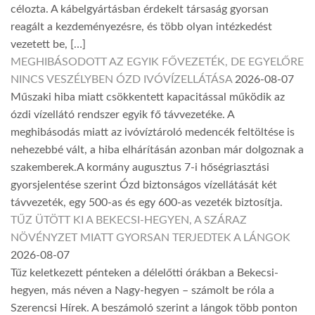
célozta. A kábelgyártásban érdekelt társaság gyorsan
reagált a kezdeményezésre, és több olyan intézkedést
vezetett be, […]
MEGHIBÁSODOTT AZ EGYIK FŐVEZETÉK, DE EGYELŐRE
NINCS VESZÉLYBEN ÓZD IVÓVÍZELLÁTÁSA
2026-08-07
Műszaki hiba miatt csökkentett kapacitással működik az
ózdi vízellátó rendszer egyik fő távvezetéke. A
meghibásodás miatt az ivóvíztároló medencék feltöltése is
nehezebbé vált, a hiba elhárításán azonban már dolgoznak a
szakemberek.A kormány augusztus 7-i hőségriasztási
gyorsjelentése szerint Ózd biztonságos vízellátását két
távvezeték, egy 500-as és egy 600-as vezeték biztosítja.
TŰZ ÜTÖTT KI A BEKECSI-HEGYEN, A SZÁRAZ
NÖVÉNYZET MIATT GYORSAN TERJEDTEK A LÁNGOK
2026-08-07
Tűz keletkezett pénteken a délelőtti órákban a Bekecsi-
hegyen, más néven a Nagy-hegyen – számolt be róla a
Szerencsi Hírek. A beszámoló szerint a lángok több ponton