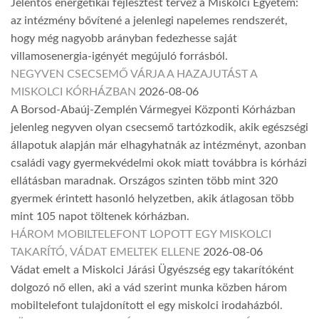
Jelentős energetikai fejlesztést tervez a Miskolci Egyetem:
az intézmény bővítené a jelenlegi napelemes rendszerét,
hogy még nagyobb arányban fedezhesse saját
villamosenergia-igényét megújuló forrásból.
NEGYVEN CSECSEMŐ VÁRJA A HAZAJUTÁST A
MISKOLCI KÓRHÁZBAN
2026-08-06
A Borsod-Abaúj-Zemplén Vármegyei Központi Kórházban
jelenleg negyven olyan csecsemő tartózkodik, akik egészségi
állapotuk alapján már elhagyhatnák az intézményt, azonban
családi vagy gyermekvédelmi okok miatt továbbra is kórházi
ellátásban maradnak. Országos szinten több mint 320
gyermek érintett hasonló helyzetben, akik átlagosan több
mint 105 napot töltenek kórházban.
HÁROM MOBILTELEFONT LOPOTT EGY MISKOLCI
TAKARÍTÓ, VÁDAT EMELTEK ELLENE
2026-08-06
Vádat emelt a Miskolci Járási Ügyészség egy takarítóként
dolgozó nő ellen, aki a vád szerint munka közben három
mobiltelefont tulajdonított el egy miskolci irodaházból.