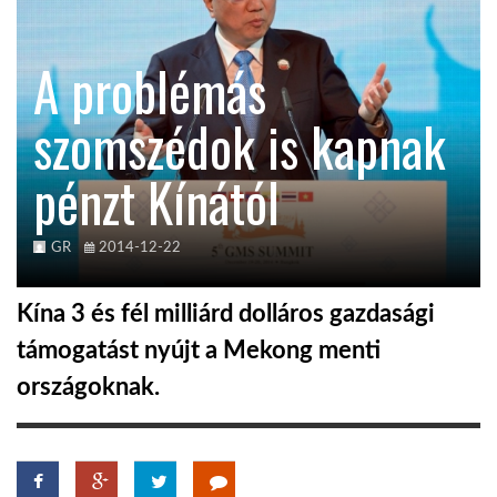
KÖZEL-KELET
A problémás
szomszédok is kapnak
AUSZTRÁLIA
pénzt Kínától
A VILÁG ITTHON
GR
2014-12-22
MÉDIA
Kína 3 és fél milliárd dolláros gazdasági
támogatást nyújt a Mekong menti
országoknak.
GLOBOTV BP
HÍR3D