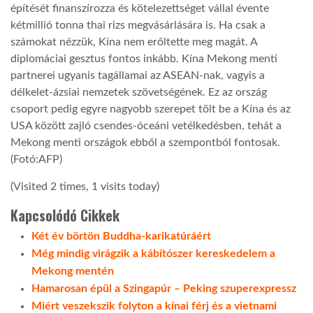
építését finanszírozza és kötelezettséget vállal évente
kétmillió tonna thai rizs megvásárlására is. Ha csak a
LATIMO.HU
számokat nézzük, Kína nem erőltette meg magát. A
diplomáciai gesztus fontos inkább. Kína Mekong menti
GLOBOBOOK
partnerei ugyanis tagállamai az ASEAN-nak, vagyis a
délkelet-ázsiai nemzetek szövetségének. Ez az ország
csoport pedig egyre nagyobb szerepet tölt be a Kína és az
USA között zajló csendes-óceáni vetélkedésben, tehát a
Mekong menti országok ebből a szempontból fontosak.
(Fotó:AFP)
(Visited 2 times, 1 visits today)
Kapcsolódó Cikkek
Két év börtön Buddha-karikatúráért
Még mindig virágzik a kábítószer kereskedelem a
Mekong mentén
Hamarosan épül a Szingapúr – Peking szuperexpressz
Miért veszekszik folyton a kínai férj és a vietnami