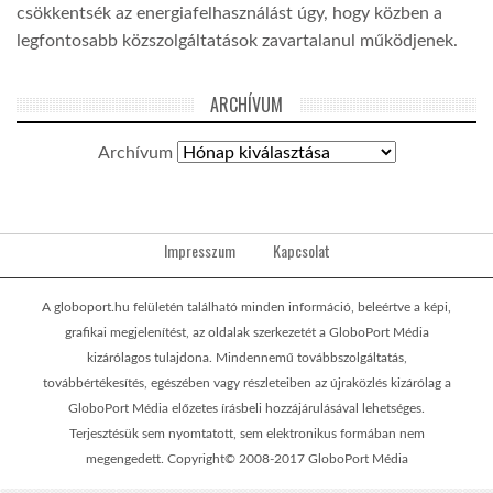
csökkentsék az energiafelhasználást úgy, hogy közben a
legfontosabb közszolgáltatások zavartalanul működjenek.
ARCHÍVUM
Archívum
Impresszum
Kapcsolat
A globoport.hu felületén található minden információ, beleértve a képi,
grafikai megjelenítést, az oldalak szerkezetét a GloboPort Média
kizárólagos tulajdona. Mindennemű továbbszolgáltatás,
továbbértékesítés, egészében vagy részleteiben az újraközlés kizárólag a
GloboPort Média előzetes írásbeli hozzájárulásával lehetséges.
Terjesztésük sem nyomtatott, sem elektronikus formában nem
megengedett. Copyright© 2008-2017 GloboPort Média