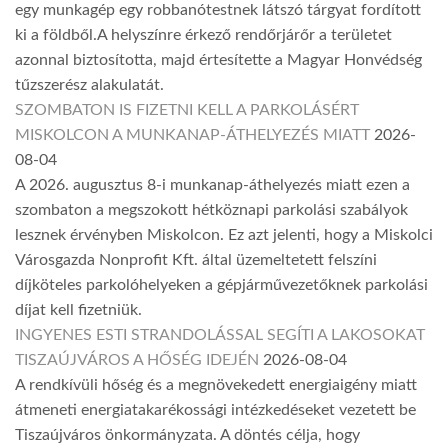
egy munkagép egy robbanótestnek látszó tárgyat fordított
ki a földből.A helyszínre érkező rendőrjárőr a területet
azonnal biztosította, majd értesítette a Magyar Honvédség
tűzszerész alakulatát.
SZOMBATON IS FIZETNI KELL A PARKOLÁSÉRT
MISKOLCON A MUNKANAP-ÁTHELYEZÉS MIATT
2026-
08-04
A 2026. augusztus 8-i munkanap-áthelyezés miatt ezen a
szombaton a megszokott hétköznapi parkolási szabályok
lesznek érvényben Miskolcon. Ez azt jelenti, hogy a Miskolci
Városgazda Nonprofit Kft. által üzemeltetett felszíni
díjköteles parkolóhelyeken a gépjárművezetőknek parkolási
díjat kell fizetniük.
INGYENES ESTI STRANDOLÁSSAL SEGÍTI A LAKOSOKAT
TISZAÚJVÁROS A HŐSÉG IDEJÉN
2026-08-04
A rendkívüli hőség és a megnövekedett energiaigény miatt
átmeneti energiatakarékossági intézkedéseket vezetett be
Tiszaújváros önkormányzata. A döntés célja, hogy