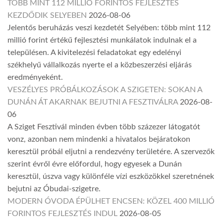
TÖBB MINT 112 MILLIÓ FORINTOS FEJLESZTÉS
KEZDŐDIK SELYEBEN
2026-08-06
Jelentős beruházás veszi kezdetét Selyében: több mint 112
millió forint értékű fejlesztési munkálatok indulnak el a
településen. A kivitelezési feladatokat egy edelényi
székhelyű vállalkozás nyerte el a közbeszerzési eljárás
eredményeként.
VESZÉLYES PRÓBÁLKOZÁSOK A SZIGETEN: SOKAN A
DUNÁN ÁT AKARNAK BEJUTNI A FESZTIVÁLRA
2026-08-
06
A Sziget Fesztivál minden évben több százezer látogatót
vonz, azonban nem mindenki a hivatalos bejáratokon
keresztül próbál eljutni a rendezvény területére. A szervezők
szerint évről évre előfordul, hogy egyesek a Dunán
keresztül, úszva vagy különféle vízi eszközökkel szeretnének
bejutni az Óbudai-szigetre.
MODERN ÓVODA ÉPÜLHET ENCSEN: KÖZEL 400 MILLIÓ
FORINTOS FEJLESZTÉS INDUL
2026-08-05