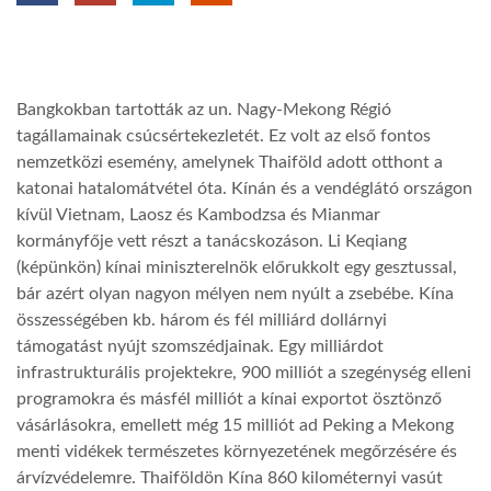
TROPICALMAGAZIN
Bangkokban tartották az un. Nagy-Mekong Régió
GLOBOTV
tagállamainak csúcsértekezletét. Ez volt az első fontos
nemzetközi esemény, amelynek Thaiföld adott otthont a
AFRIKA TUDÁSTÁR
katonai hatalomátvétel óta. Kínán és a vendéglátó országon
kívül Vietnam, Laosz és Kambodzsa és Mianmar
kormányfője vett részt a tanácskozáson. Li Keqiang
A NAP SZÉPE
(képünkön) kínai miniszterelnök előrukkolt egy gesztussal,
bár azért olyan nagyon mélyen nem nyúlt a zsebébe. Kína
összességében kb. három és fél milliárd dollárnyi
LINKTR.EE
támogatást nyújt szomszédjainak. Egy milliárdot
infrastrukturális projektekre, 900 milliót a szegénység elleni
GLOBOZSARU
programokra és másfél milliót a kínai exportot ösztönző
vásárlásokra, emellett még 15 milliót ad Peking a Mekong
menti vidékek természetes környezetének megőrzésére és
DOBRAVERO.HU
árvízvédelemre. Thaiföldön Kína 860 kilométernyi vasút