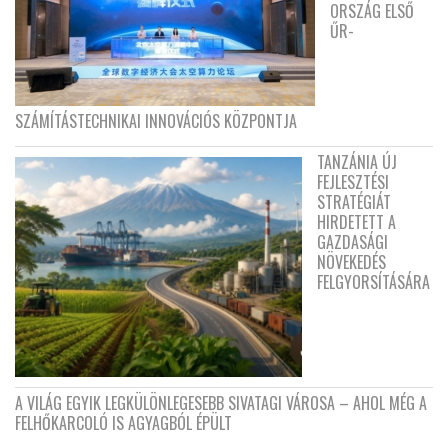
ORSZÁG ELSŐ
ŰR-
SZÁMÍTÁSTECHNIKAI INNOVÁCIÓS KÖZPONTJA
TANZÁNIA ÚJ
FEJLESZTÉSI
STRATÉGIÁT
HIRDETETT A
GAZDASÁGI
NÖVEKEDÉS
FELGYORSÍTÁSÁRA
A VILÁG EGYIK LEGKÜLÖNLEGESEBB SIVATAGI VÁROSA – AHOL MÉG A
FELHŐKARCOLÓ IS AGYAGBÓL ÉPÜLT