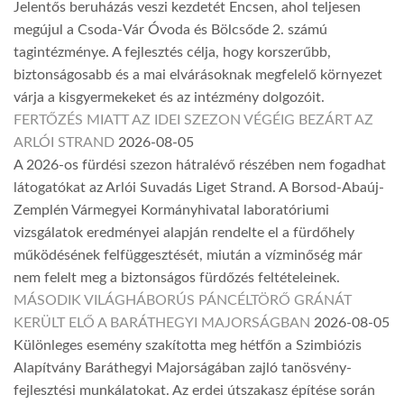
Jelentős beruházás veszi kezdetét Encsen, ahol teljesen
megújul a Csoda-Vár Óvoda és Bölcsőde 2. számú
tagintézménye. A fejlesztés célja, hogy korszerűbb,
biztonságosabb és a mai elvárásoknak megfelelő környezet
várja a kisgyermekeket és az intézmény dolgozóit.
FERTŐZÉS MIATT AZ IDEI SZEZON VÉGÉIG BEZÁRT AZ
ARLÓI STRAND
2026-08-05
A 2026-os fürdési szezon hátralévő részében nem fogadhat
látogatókat az Arlói Suvadás Liget Strand. A Borsod-Abaúj-
Zemplén Vármegyei Kormányhivatal laboratóriumi
vizsgálatok eredményei alapján rendelte el a fürdőhely
működésének felfüggesztését, miután a vízminőség már
nem felelt meg a biztonságos fürdőzés feltételeinek.
MÁSODIK VILÁGHÁBORÚS PÁNCÉLTÖRŐ GRÁNÁT
KERÜLT ELŐ A BARÁTHEGYI MAJORSÁGBAN
2026-08-05
Különleges esemény szakította meg hétfőn a Szimbiózis
Alapítvány Baráthegyi Majorságában zajló tanösvény-
fejlesztési munkálatokat. Az erdei útszakasz építése során