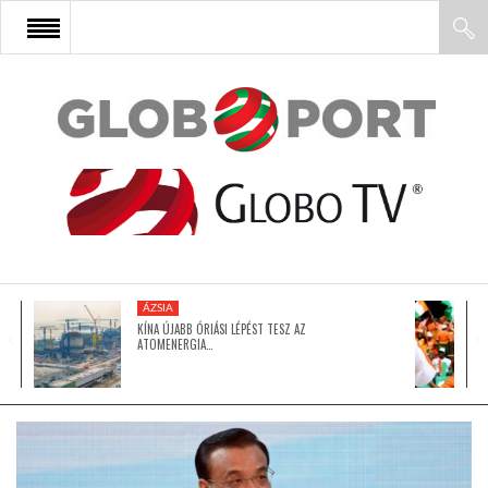
FŐOLDAL
AFRIKA
EURÓPA
ÁZSIA
ÁZSIA
KÍNA ÚJABB ÓRIÁSI LÉPÉST TESZ AZ
ATOMENERGIA…
ÉSZAK-AMERIKA
LATIN-AMERIKA