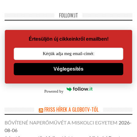
FOLLOW.IT
Értesüljön új cikkeinkről emailben!
Véglegesítés
Powered by
FRISS HÍREK A GLOBOTV-TŐL
BŐVÍTENÉ NAPERŐMŰVÉT A MISKOLCI EGYETEM
2026-
08-06