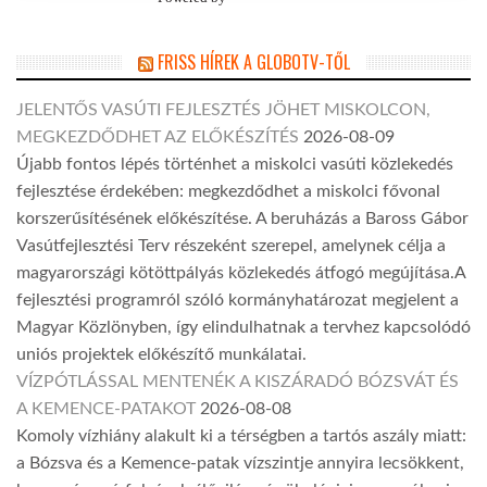
FRISS HÍREK A GLOBOTV-TŐL
JELENTŐS VASÚTI FEJLESZTÉS JÖHET MISKOLCON,
MEGKEZDŐDHET AZ ELŐKÉSZÍTÉS
2026-08-09
Újabb fontos lépés történhet a miskolci vasúti közlekedés
fejlesztése érdekében: megkezdődhet a miskolci fővonal
korszerűsítésének előkészítése. A beruházás a Baross Gábor
Vasútfejlesztési Terv részeként szerepel, amelynek célja a
magyarországi kötöttpályás közlekedés átfogó megújítása.A
fejlesztési programról szóló kormányhatározat megjelent a
Magyar Közlönyben, így elindulhatnak a tervhez kapcsolódó
uniós projektek előkészítő munkálatai.
VÍZPÓTLÁSSAL MENTENÉK A KISZÁRADÓ BÓZSVÁT ÉS
A KEMENCE-PATAKOT
2026-08-08
Komoly vízhiány alakult ki a térségben a tartós aszály miatt:
a Bózsva és a Kemence-patak vízszintje annyira lecsökkent,