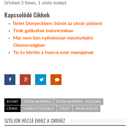
(Visited 3 times, 1 visits today)
Kapcsolódó Cikkek
Ítélet Donyeckben: bűnös az ukrán piótanő
Tinik gyilkoltak Indonéziában
Már nem bűn nyilvánosan maszturbálni
Olaszországban
Tíz év börtön a francia emír mamájának
ROVAT:
ÉSZAK-AMERIKA
ÉSZAK-AMERIKA - POLITIKA
CÍMKE:
CHARLOTTESVILLE
ÍTÉLET
JAMES FIELDS
SZÓLJON HOZZÁ EHHEZ A CIKKHEZ