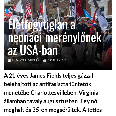
TROPICALMAGAZIN
Életfogytiglan a
GLOBOTV
neonáci merénylőnek
az USA-ban
AFRIKA TUDÁSTÁR
A NAP SZÉPE
LENGYEL MIKLÓS
2018-12-12
A 21 éves James Fields teljes gázzal
LINKTR.EE
belehajtott az antifasiszta tüntetők
menetébe Charlottesvilleben, Virginia
GLOBOZSARU
államban tavaly augusztusban. Egy nő
meghalt és 35-en megsérültek. A tettes
DOBRAVERO.HU