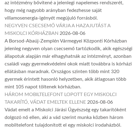
az intézmény bővítené a jelenlegi napelemes rendszerét,
hogy még nagyobb arányban fedezhesse saját
villamosenergia-igényét megújuló forrásból.
NEGYVEN CSECSEMŐ VÁRJA A HAZAJUTÁST A
MISKOLCI KÓRHÁZBAN
2026-08-06
A Borsod-Abaúj-Zemplén Vármegyei Központi Kórházban
jelenleg negyven olyan csecsemő tartózkodik, akik egészségi
állapotuk alapján már elhagyhatnák az intézményt, azonban
családi vagy gyermekvédelmi okok miatt továbbra is kórházi
ellátásban maradnak. Országos szinten több mint 320
gyermek érintett hasonló helyzetben, akik átlagosan több
mint 105 napot töltenek kórházban.
HÁROM MOBILTELEFONT LOPOTT EGY MISKOLCI
TAKARÍTÓ, VÁDAT EMELTEK ELLENE
2026-08-06
Vádat emelt a Miskolci Járási Ügyészség egy takarítóként
dolgozó nő ellen, aki a vád szerint munka közben három
mobiltelefont tulajdonított el egy miskolci irodaházból.