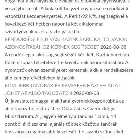
hogy már a vízfolyások élővilága és ökológiai egyensúlya is
veszélybe került.A kialakult helyzet enyhítésére rendkívüli
vízpótlást kezdeményeztek. A Perlit-92 Kft. segítségével a
következő két hétben naponta két alkalommal
szivattyúznak vizet a vízfolyásokba.
RENDŐRSÉGI FELHÍVÁS: KAZINCBARCIKAI TOLVAJOK
AZONOSÍTÁSÁHOZ KÉRNEK SEGÍTSÉGET
2026-08-08
A rendőrség a lakosság segítségét kéri két, Kazincbarcikán
történt lopás feltételezett elkövetőinek azonosításában. A
nyomozók olyan személyeket keresnek, akik a rendelkezésre
álló kamerafelvételeken láthatók.
RÖVIDEBB TANÓRÁK ÉS KEVESEBB HÁZI FELADAT
JÖHET AZ ALSÓ TAGOZATON
2026-08-08
Új javaslatcsomaggal alakítaná gyermekközpontúbbá az
alsó tagozatos oktatást az Oktatási és Gyermekügyi
Minisztérium. A „Legyen élmény a tanulás!” című, 14
pontból álló szakmai ajánlás többek között a tanórák
hosszának rugalmasabb kezelését, hosszabb szüneteket,