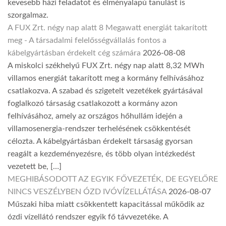
kevesebb házi feladatot és élményalapú tanulást is
szorgalmaz.
A FUX Zrt. négy nap alatt 8 Megawatt energiát takarított
meg - A társadalmi felelősségvállalás fontos a
kábelgyártásban érdekelt cég számára
2026-08-08
A miskolci székhelyű FUX Zrt. négy nap alatt 8,32 MWh
villamos energiát takarított meg a kormány felhívásához
csatlakozva. A szabad és szigetelt vezetékek gyártásával
foglalkozó társaság csatlakozott a kormány azon
felhívásához, amely az országos hőhullám idején a
villamosenergia-rendszer terhelésének csökkentését
célozta. A kábelgyártásban érdekelt társaság gyorsan
reagált a kezdeményezésre, és több olyan intézkedést
vezetett be, […]
MEGHIBÁSODOTT AZ EGYIK FŐVEZETÉK, DE EGYELŐRE
NINCS VESZÉLYBEN ÓZD IVÓVÍZELLÁTÁSA
2026-08-07
Műszaki hiba miatt csökkentett kapacitással működik az
ózdi vízellátó rendszer egyik fő távvezetéke. A