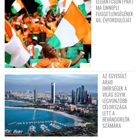
ELEFÁNTCSONTPART
MA ÜNNEPLI
FÜGGETLENSÉGÉNEK
66. ÉVFORDULÓJÁT
AZ EGYESÜLT
ARAB
EMÍRSÉGEK A
VILÁG EGYIK
LEGVONZÓBB
CÉLORSZÁGA
LETT A
BEVÁNDORLÓK
SZÁMÁRA