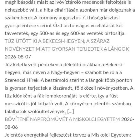
meghibásodás miatt az ivóvíztároló medencék feltöltése is
nehezebbé vált, a hiba elhárításán azonban már dolgoznak a
szakemberek.A kormány augusztus 7-i hőségriasztási
gyorsjelentése szerint Ózd biztonságos vízellátását két
távvezeték, egy 500-as és egy 600-as vezeték biztosítja.
TŰZ ÜTÖTT KI A BEKECSI-HEGYEN, A SZÁRAZ
NÖVÉNYZET MIATT GYORSAN TERJEDTEK A LÁNGOK
2026-08-07
Tűz keletkezett pénteken a délelőtti órákban a Bekecsi-
hegyen, más néven a Nagy-hegyen – számolt be róla a
Szerencsi Hírek. A beszámoló szerint a lángok több ponton
is gyorsan terjedtek a kiszáradt, földközeli növényzetben. A
tűz időnként a fák lombkoronáját is elérte, így a füst
messziről is jól látható volt. A környéken jelentős számban
találhatók szőlőültetvények, […]
BŐVÍTENÉ NAPERŐMŰVÉT A MISKOLCI EGYETEM
2026-
08-06
Jelentős energetikai fejlesztést tervez a Miskolci Egyetem: