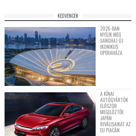
KEDVENCEK
2026-BAN
NYÍLIK MEG
SANGHAJ ÚJ
IKONIKUS
OPERAHÁZA
A KÍNAI
AUTÓGYÁRTÓK
ELŐSZÖR
MEGELŐZTÉK
JAPÁN
RIVÁLISAIKAT AZ
EU PIACÁN