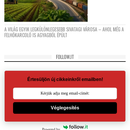
A VILÁG EGYIK LEGKÜLÖNLEGESEBB SIVATAGI VÁROSA – AHOL MÉG A
FELHŐKARCOLÓ IS AGYAGBÓL ÉPÜLT
FOLLOW.IT
Értesüljön új cikkeinkről emailben!
Véglegesítés
Powered by