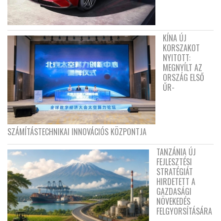
KÍNA ÚJ
KORSZAKOT
NYITOTT:
MEGNYÍLT AZ
ORSZÁG ELSŐ
ŰR-
SZÁMÍTÁSTECHNIKAI INNOVÁCIÓS KÖZPONTJA
TANZÁNIA ÚJ
FEJLESZTÉSI
STRATÉGIÁT
HIRDETETT A
GAZDASÁGI
NÖVEKEDÉS
FELGYORSÍTÁSÁRA