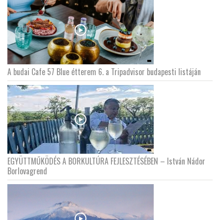
A budai Cafe 57 Blue étterem 6. a Tripadvisor budapesti listáján
EGYÜTTMŰKÖDÉS A BORKULTÚRA FEJLESZTÉSÉBEN – István Nádor
Borlovagrend