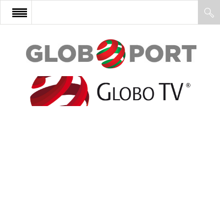
FŐOLDAL
AFRIKA
EURÓPA
ÁZSIA
ÉSZAK-AMERIKA
LATIN-AMERIKA