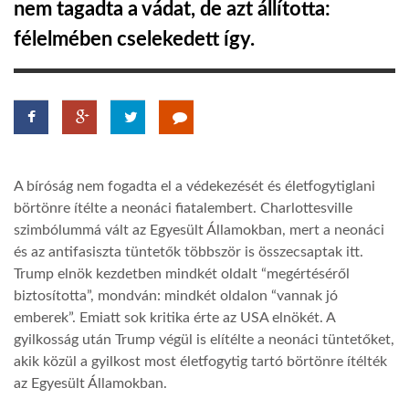
nem tagadta a vádat, de azt állította:
félelmében cselekedett így.
LATIMO.HU
GLOBOBOOK
A bíróság nem fogadta el a védekezését és életfogytiglani
börtönre ítélte a neonáci fiatalembert. Charlottesville
szimbólummá vált az Egyesült Államokban, mert a neonáci
és az antifasiszta tüntetők többször is összecsaptak itt.
Trump elnök kezdetben mindkét oldalt “megértéséről
biztosította”, mondván: mindkét oldalon “vannak jó
emberek”. Emiatt sok kritika érte az USA elnökét. A
gyilkosság után Trump végül is elítélte a neonáci tüntetőket,
akik közül a gyilkost most életfogytig tartó börtönre ítélték
az Egyesült Államokban.