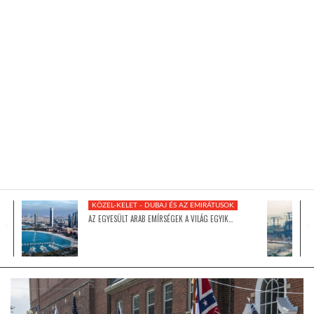
KÖZEL-KELET
AUSZTRÁLIA
A VILÁG ITTHON
MÉDIA
KÖZEL-KELET - DUBAJ ÉS AZ EMIRÁTUSOK
AZ EGYESÜLT ARAB EMÍRSÉGEK A VILÁG EGYIK…
GLOBOTV BP
HÍR3D