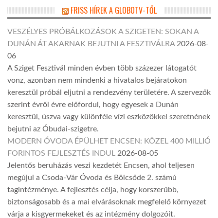
FRISS HÍREK A GLOBOTV-TŐL
VESZÉLYES PRÓBÁLKOZÁSOK A SZIGETEN: SOKAN A
DUNÁN ÁT AKARNAK BEJUTNI A FESZTIVÁLRA
2026-08-
06
A Sziget Fesztivál minden évben több százezer látogatót
vonz, azonban nem mindenki a hivatalos bejáratokon
keresztül próbál eljutni a rendezvény területére. A szervezők
szerint évről évre előfordul, hogy egyesek a Dunán
keresztül, úszva vagy különféle vízi eszközökkel szeretnének
bejutni az Óbudai-szigetre.
MODERN ÓVODA ÉPÜLHET ENCSEN: KÖZEL 400 MILLIÓ
FORINTOS FEJLESZTÉS INDUL
2026-08-05
Jelentős beruházás veszi kezdetét Encsen, ahol teljesen
megújul a Csoda-Vár Óvoda és Bölcsőde 2. számú
tagintézménye. A fejlesztés célja, hogy korszerűbb,
biztonságosabb és a mai elvárásoknak megfelelő környezet
várja a kisgyermekeket és az intézmény dolgozóit.