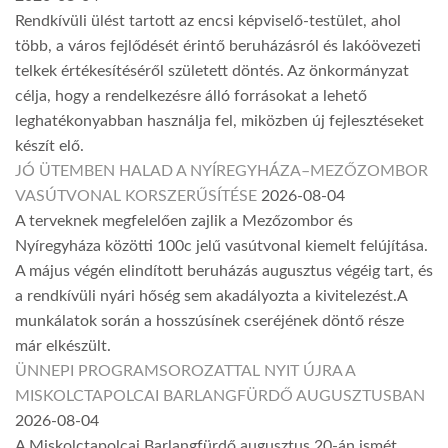
Rendkívüli ülést tartott az encsi képviselő-testület, ahol
több, a város fejlődését érintő beruházásról és lakóövezeti
telkek értékesítéséről született döntés. Az önkormányzat
célja, hogy a rendelkezésre álló forrásokat a lehető
leghatékonyabban használja fel, miközben új fejlesztéseket
készít elő.
JÓ ÜTEMBEN HALAD A NYÍREGYHÁZA–MEZŐZOMBOR
VASÚTVONAL KORSZERŰSÍTÉSE
2026-08-04
A terveknek megfelelően zajlik a Mezőzombor és
Nyíregyháza közötti 100c jelű vasútvonal kiemelt felújítása.
A május végén elindított beruházás augusztus végéig tart, és
a rendkívüli nyári hőség sem akadályozta a kivitelezést.A
munkálatok során a hosszúsínek cseréjének döntő része
már elkészült.
ÜNNEPI PROGRAMSOROZATTAL NYIT ÚJRA A
MISKOLCTAPOLCAI BARLANGFÜRDŐ AUGUSZTUSBAN
2026-08-04
A Miskolctapolcai Barlangfürdő augusztus 20-án ismét