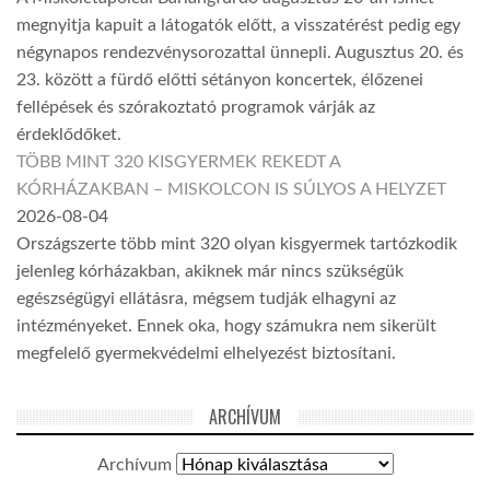
megnyitja kapuit a látogatók előtt, a visszatérést pedig egy
négynapos rendezvénysorozattal ünnepli. Augusztus 20. és
23. között a fürdő előtti sétányon koncertek, élőzenei
fellépések és szórakoztató programok várják az
érdeklődőket.
TÖBB MINT 320 KISGYERMEK REKEDT A
KÓRHÁZAKBAN – MISKOLCON IS SÚLYOS A HELYZET
2026-08-04
Országszerte több mint 320 olyan kisgyermek tartózkodik
jelenleg kórházakban, akiknek már nincs szükségük
egészségügyi ellátásra, mégsem tudják elhagyni az
intézményeket. Ennek oka, hogy számukra nem sikerült
megfelelő gyermekvédelmi elhelyezést biztosítani.
ARCHÍVUM
Archívum