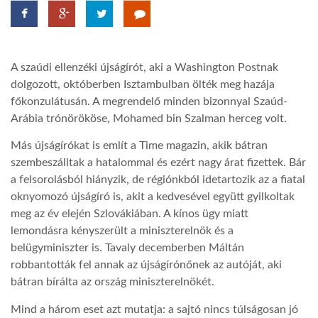
TROPICALMAGAZIN
A szaúdi ellenzéki újságírót, aki a Washington Postnak
GLOBOTV
dolgozott, októberben Isztambulban ölték meg hazája
főkonzulátusán. A megrendelő minden bizonnyal Szaúd-
Arábia trónörököse, Mohamed bin Szalman herceg volt.
AFRIKA TUDÁSTÁR
Más újságírókat is említ a Time magazin, akik bátran
szembeszálltak a hatalommal és ezért nagy árat fizettek. Bár
A NAP SZÉPE
a felsorolásból hiányzik, de régiónkból idetartozik az a fiatal
oknyomozó újságíró is, akit a kedvesével együtt gyilkoltak
LINKTR.EE
meg az év elején Szlovákiában. A kínos ügy miatt
lemondásra kényszerült a miniszterelnök és a
belügyminiszter is. Tavaly decemberben Máltán
GLOBOZSARU
robbantották fel annak az újságírónőnek az autóját, aki
bátran bírálta az ország miniszterelnökét.
DOBRAVERO.HU
Mind a három eset azt mutatja: a sajtó nincs túlságosan jó