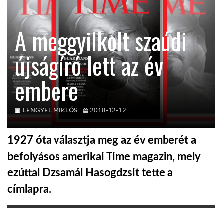
KÖZEL-KELET
A meggyilkolt szaúdi
újságíró lett az év
AUSZTRÁLIA
embere
A VILÁG ITTHON
LENGYEL MIKLÓS
2018-12-12
MÉDIA
1927 óta választja meg az év emberét a
befolyásos amerikai Time magazin, mely
ezúttal Dzsamál Hasogdzsit tette a
GLOBOTV BP
címlapra.
HÍR3D