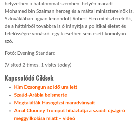
helyzetben a hatalommal szemben, helyén maradt
Mohamed bin Szalman herceg és a máltai miniszterelnök is.
LATIMO.HU
Szlovákiában ugyan lemondott Robert Fico miniszterelnök,
de a háttérből továbbra is ő irányítja a politikai életet és
GLOBOBOOK
felelősségre vonásról egyik esetben sem esett komolyan
szó.
Fotó: Evening Standard
(Visited 2 times, 1 visits today)
Kapcsolódó Cikkek
Kim Dzsongun az idő ura lett
Szaúd-Arábia beismerte
Megtalálták Hasogdzsi maradványait
Amal Clooney Trumpot hibáztatja a szaúdi újságíró
meggyilkolása miatt – videó