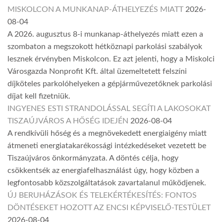
MISKOLCON A MUNKANAP-ÁTHELYEZÉS MIATT
2026-
08-04
A 2026. augusztus 8-i munkanap-áthelyezés miatt ezen a
szombaton a megszokott hétköznapi parkolási szabályok
lesznek érvényben Miskolcon. Ez azt jelenti, hogy a Miskolci
Városgazda Nonprofit Kft. által üzemeltetett felszíni
díjköteles parkolóhelyeken a gépjárművezetőknek parkolási
díjat kell fizetniük.
INGYENES ESTI STRANDOLÁSSAL SEGÍTI A LAKOSOKAT
TISZAÚJVÁROS A HŐSÉG IDEJÉN
2026-08-04
A rendkívüli hőség és a megnövekedett energiaigény miatt
átmeneti energiatakarékossági intézkedéseket vezetett be
Tiszaújváros önkormányzata. A döntés célja, hogy
csökkentsék az energiafelhasználást úgy, hogy közben a
legfontosabb közszolgáltatások zavartalanul működjenek.
ÚJ BERUHÁZÁSOK ÉS TELEKÉRTÉKESÍTÉS: FONTOS
DÖNTÉSEKET HOZOTT AZ ENCSI KÉPVISELŐ-TESTÜLET
2026-08-04