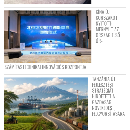
KÍNA ÚJ
KORSZAKOT
NYITOTT:
MEGNYÍLT AZ
ORSZÁG ELSŐ
ŰR-
SZÁMÍTÁSTECHNIKAI INNOVÁCIÓS KÖZPONTJA
TANZÁNIA ÚJ
FEJLESZTÉSI
STRATÉGIÁT
HIRDETETT A
GAZDASÁGI
NÖVEKEDÉS
FELGYORSÍTÁSÁRA