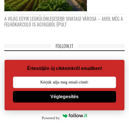
A VILÁG EGYIK LEGKÜLÖNLEGESEBB SIVATAGI VÁROSA – AHOL MÉG A
FELHŐKARCOLÓ IS AGYAGBÓL ÉPÜLT
FOLLOW.IT
Értesüljön új cikkeinkről emailben!
Véglegesítés
Powered by