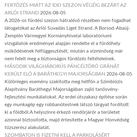
FERTŐZÉS MIATT AZ IDEI SZEZON VÉGÉIG BEZÁRT AZ
ARLÓI STRAND
2026-08-05
A 2026-os fürdési szezon hátralévő részében nem fogadhat
látogatókat az Arlói Suvadás Liget Strand. A Borsod-Abaúj-
Zemplén Vármegyei Kormányhivatal laboratóriumi
vizsgálatok eredményei alapján rendelte el a fürdőhely
működésének felfüggesztését, miután a vízminőség már
nem felelt meg a biztonságos fürdőzés feltételeinek.
MÁSODIK VILÁGHÁBORÚS PÁNCÉLTÖRŐ GRÁNÁT
KERÜLT ELŐ A BARÁTHEGYI MAJORSÁGBAN
2026-08-05
Különleges esemény szakította meg hétfőn a Szimbiózis
Alapítvány Baráthegyi Majorságában zajló tanösvény-
fejlesztési munkálatokat. Az erdei útszakasz építése során
egy munkagép egy robbanótestnek látszó tárgyat fordított
ki a földből.A helyszínre érkező rendőrjárőr a területet
azonnal biztosította, majd értesítette a Magyar Honvédség
tűzszerész alakulatát.
SZOMBATON IS FIZETNI KELL A PARKOLÁSÉRT