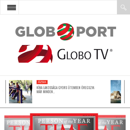
FŐOLDAL
AFRIKA
EURÓPA
ÁZSIA
ÁZSIA
KÍNA LAKOSSÁGA GYORS ÜTEMBEN ÖREGSZIK:
MÁR MINDEN…
ÉSZAK-AMERIKA
LATIN-AMERIKA