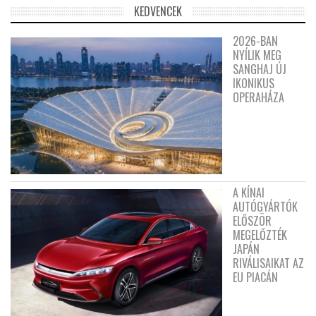
KEDVENCEK
2026-BAN
NYÍLIK MEG
SANGHAJ ÚJ
IKONIKUS
OPERAHÁZA
A KÍNAI
AUTÓGYÁRTÓK
ELŐSZÖR
MEGELŐZTÉK
JAPÁN
RIVÁLISAIKAT AZ
EU PIACÁN