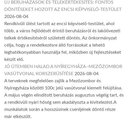
ÚJ BERUHÁZÁSOK ÉS TELEKÉRTÉKESÍTÉS: FONTOS
DÖNTÉSEKET HOZOTT AZ ENCSI KÉPVISELŐ-TESTÜLET
2026-08-04
Rendkívüli ülést tartott az encsi képviselő-testület, ahol
több, a város fejlődését érintő beruházásról és lakóövezeti
telkek értékesítéséről született döntés. Az önkormányzat
célja, hogy a rendelkezésre álló forrásokat a lehető
leghatékonyabban használja fel, miközben új fejlesztéseket
készít elő.
JÓ ÜTEMBEN HALAD A NYÍREGYHÁZA–MEZŐZOMBOR
VASÚTVONAL KORSZERŰSÍTÉSE
2026-08-04
A terveknek megfelelően zajlik a Mezőzombor és
Nyíregyháza közötti 100c jelű vasútvonal kiemelt felújítása.
A május végén elindított beruházás augusztus végéig tart, és
a rendkívüli nyári hőség sem akadályozta a kivitelezést.A
munkálatok során a hosszúsínek cseréjének döntő része
már elkészült.