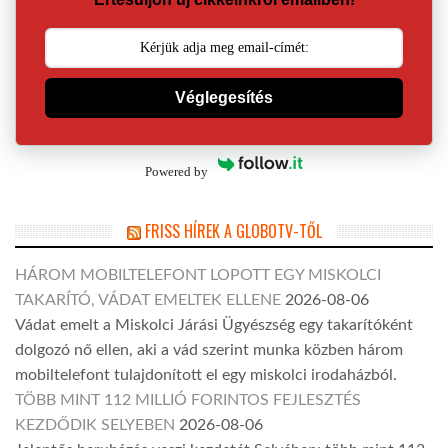
Véglegesítés
Powered by
FRISS HÍREK A GLOBOTV-TŐL
HÁROM MOBILTELEFONT LOPOTT EGY MISKOLCI
TAKARÍTÓ, VÁDAT EMELTEK ELLENE
2026-08-06
Vádat emelt a Miskolci Járási Ügyészség egy takarítóként
dolgozó nő ellen, aki a vád szerint munka közben három
mobiltelefont tulajdonított el egy miskolci irodaházból.
TÖBB MINT 112 MILLIÓ FORINTOS FEJLESZTÉS
KEZDŐDIK SELYEBEN
2026-08-06