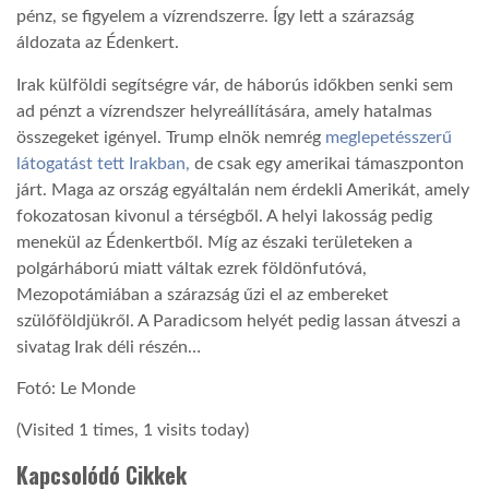
pénz, se figyelem a vízrendszerre. Így lett a szárazság
áldozata az Édenkert.
LATIMO.HU
Irak külföldi segítségre vár, de háborús időkben senki sem
ad pénzt a vízrendszer helyreállítására, amely hatalmas
GLOBOBOOK
összegeket igényel. Trump elnök nemrég
meglepetésszerű
látogatást tett Irakban,
de csak egy amerikai támaszponton
járt. Maga az ország egyáltalán nem érdekli Amerikát, amely
fokozatosan kivonul a térségből. A helyi lakosság pedig
menekül az Édenkertből. Míg az északi területeken a
polgárháború miatt váltak ezrek földönfutóvá,
Mezopotámiában a szárazság űzi el az embereket
szülőföldjükről. A Paradicsom helyét pedig lassan átveszi a
sivatag Irak déli részén…
Fotó: Le Monde
(Visited 1 times, 1 visits today)
Kapcsolódó Cikkek