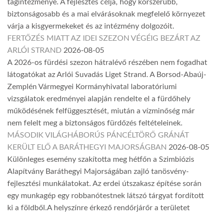
tagintézménye. A fejlesztés célja, hogy korszerűbb,
biztonságosabb és a mai elvárásoknak megfelelő környezet
várja a kisgyermekeket és az intézmény dolgozóit.
FERTŐZÉS MIATT AZ IDEI SZEZON VÉGÉIG BEZÁRT AZ
ARLÓI STRAND
2026-08-05
A 2026-os fürdési szezon hátralévő részében nem fogadhat
látogatókat az Arlói Suvadás Liget Strand. A Borsod-Abaúj-
Zemplén Vármegyei Kormányhivatal laboratóriumi
vizsgálatok eredményei alapján rendelte el a fürdőhely
működésének felfüggesztését, miután a vízminőség már
nem felelt meg a biztonságos fürdőzés feltételeinek.
MÁSODIK VILÁGHÁBORÚS PÁNCÉLTÖRŐ GRÁNÁT
KERÜLT ELŐ A BARÁTHEGYI MAJORSÁGBAN
2026-08-05
Különleges esemény szakította meg hétfőn a Szimbiózis
Alapítvány Baráthegyi Majorságában zajló tanösvény-
fejlesztési munkálatokat. Az erdei útszakasz építése során
egy munkagép egy robbanótestnek látszó tárgyat fordított
ki a földből.A helyszínre érkező rendőrjárőr a területet