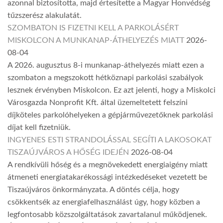
azonnal biztosította, majd értesítette a Magyar Honvédség
tűzszerész alakulatát.
SZOMBATON IS FIZETNI KELL A PARKOLÁSÉRT
MISKOLCON A MUNKANAP-ÁTHELYEZÉS MIATT
2026-
08-04
A 2026. augusztus 8-i munkanap-áthelyezés miatt ezen a
szombaton a megszokott hétköznapi parkolási szabályok
lesznek érvényben Miskolcon. Ez azt jelenti, hogy a Miskolci
Városgazda Nonprofit Kft. által üzemeltetett felszíni
díjköteles parkolóhelyeken a gépjárművezetőknek parkolási
díjat kell fizetniük.
INGYENES ESTI STRANDOLÁSSAL SEGÍTI A LAKOSOKAT
TISZAÚJVÁROS A HŐSÉG IDEJÉN
2026-08-04
A rendkívüli hőség és a megnövekedett energiaigény miatt
átmeneti energiatakarékossági intézkedéseket vezetett be
Tiszaújváros önkormányzata. A döntés célja, hogy
csökkentsék az energiafelhasználást úgy, hogy közben a
legfontosabb közszolgáltatások zavartalanul működjenek.