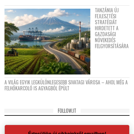
TANZÁNIA ÚJ
FEJLESZTÉSI
STRATÉGIÁT
HIRDETETT A
GAZDASÁGI
NÖVEKEDÉS
FELGYORSÍTÁSÁRA
A VILÁG EGYIK LEGKÜLÖNLEGESEBB SIVATAGI VÁROSA – AHOL MÉG A
FELHŐKARCOLÓ IS AGYAGBÓL ÉPÜLT
FOLLOW.IT
Értesüljön új cikkeinkről emailben!