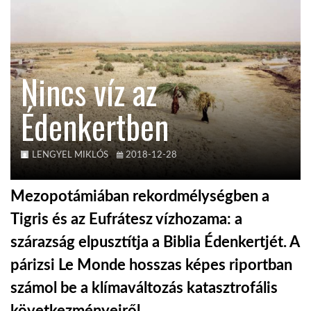
KÖZEL-KELET
Nincs víz az
AUSZTRÁLIA
Édenkertben
A VILÁG ITTHON
LENGYEL MIKLÓS
2018-12-28
MÉDIA
Mezopotámiában rekordmélységben a
Tigris és az Eufrátesz vízhozama: a
szárazság elpusztítja a Biblia Édenkertjét. A
GLOBOTV BP
párizsi Le Monde hosszas képes riportban
számol be a klímaváltozás katasztrofális
HÍR3D