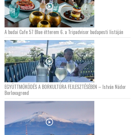
A budai Cafe 57 Blue étterem 6. a Tripadvisor budapesti listáján
EGYÜTTMŰKÖDÉS A BORKULTÚRA FEJLESZTÉSÉBEN – István Nádor
Borlovagrend