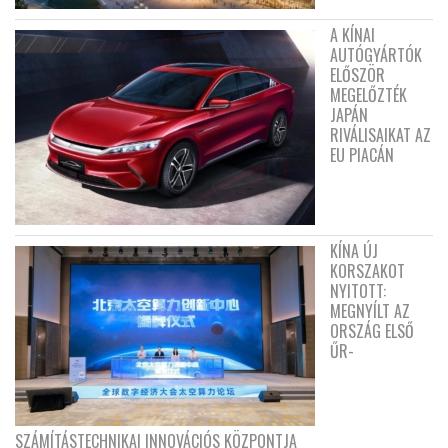
A KÍNAI
AUTÓGYÁRTÓK
ELŐSZÖR
MEGELŐZTÉK
JAPÁN
RIVÁLISAIKAT AZ
EU PIACÁN
KÍNA ÚJ
KORSZAKOT
NYITOTT:
MEGNYÍLT AZ
ORSZÁG ELSŐ
ŰR-
SZÁMÍTÁSTECHNIKAI INNOVÁCIÓS KÖZPONTJA