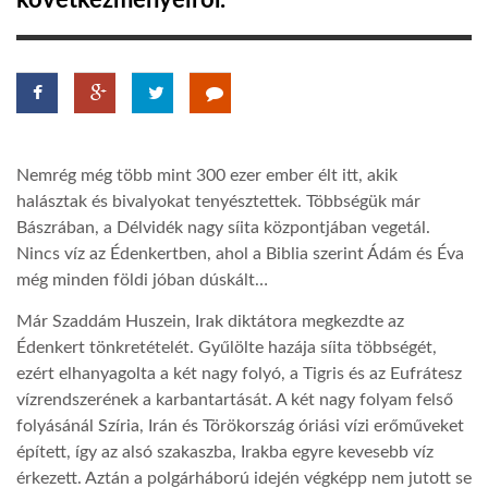
következményeiről.
TROPICALMAGAZIN
GLOBOTV
Nemrég még több mint 300 ezer ember élt itt, akik
AFRIKA TUDÁSTÁR
halásztak és bivalyokat tenyésztettek. Többségük már
Bászrában, a Délvidék nagy síita központjában vegetál.
Nincs víz az Édenkertben, ahol a Biblia szerint Ádám és Éva
A NAP SZÉPE
még minden földi jóban dúskált…
Már Szaddám Huszein, Irak diktátora megkezdte az
LINKTR.EE
Édenkert tönkretételét. Gyűlölte hazája síita többségét,
ezért elhanyagolta a két nagy folyó, a Tigris és az Eufrátesz
GLOBOZSARU
vízrendszerének a karbantartását. A két nagy folyam felső
folyásánál Szíria, Irán és Törökország óriási vízi erőműveket
épített, így az alsó szakaszba, Irakba egyre kevesebb víz
DOBRAVERO.HU
érkezett. Aztán a polgárháború idején végképp nem jutott se