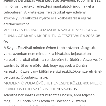
Jelentős beruházás veszi kezdetét Selyében: több mint 112
millió forint értékű fejlesztési munkálatok indulnak el a
településen. A kivitelezési feladatokat egy edelényi
székhelyű vállalkozás nyerte el a közbeszerzési eljárás
eredményeként.
VESZÉLYES PRÓBÁLKOZÁSOK A SZIGETEN: SOKAN A
DUNÁN ÁT AKARNAK BEJUTNI A FESZTIVÁLRA
2026-08-
06
A Sziget Fesztivál minden évben több százezer látogatót
vonz, azonban nem mindenki a hivatalos bejáratokon
keresztül próbál eljutni a rendezvény területére. A szervezők
szerint évről évre előfordul, hogy egyesek a Dunán
keresztül, úszva vagy különféle vízi eszközökkel szeretnének
bejutni az Óbudai-szigetre.
MODERN ÓVODA ÉPÜLHET ENCSEN: KÖZEL 400 MILLIÓ
FORINTOS FEJLESZTÉS INDUL
2026-08-05
Jelentős beruházás veszi kezdetét Encsen, ahol teljesen
megújul a Csoda-Vár Óvoda és Bölcsőde 2. számú