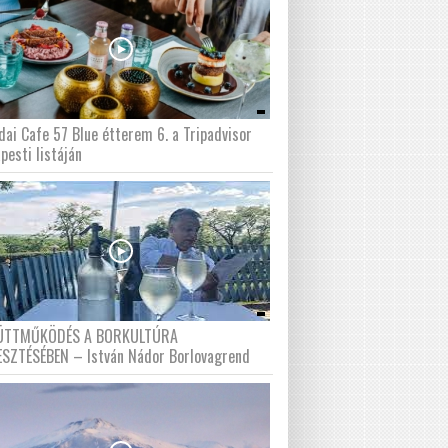
dai Cafe 57 Blue étterem 6. a Tripadvisor
pesti listáján
ÜTTMŰKÖDÉS A BORKULTÚRA
ESZTÉSÉBEN – István Nádor Borlovagrend