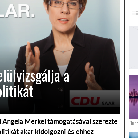
lülvizsgálja a
litikát
i Angela Merkel támogatásával szerezte
Duba
litikát akar kidolgozni és ehhez