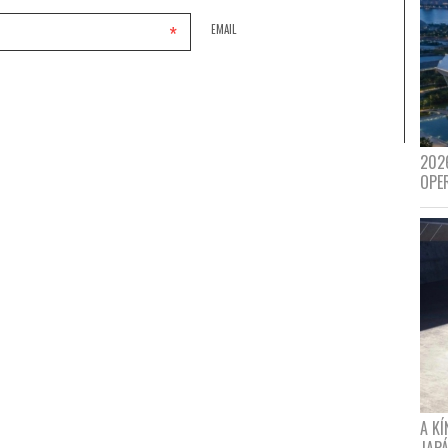
*
EMAIL
202
OPE
A K