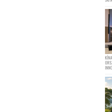
JAPÁ
KÍN
ORS
INN