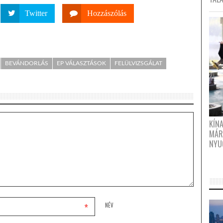
Twitter
Hozzászólás
BEVÁNDORLÁS
EP VÁLASZTÁSOK
FELÜLVIZSGÁLAT
KÍN
MÁR
NYU
*
NÉV