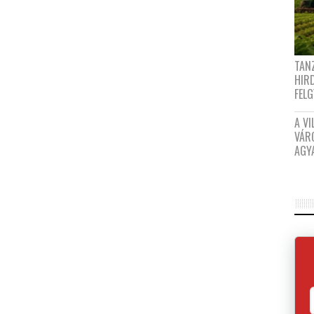
TANZ
HIR
FEL
A VI
VÁR
AGY