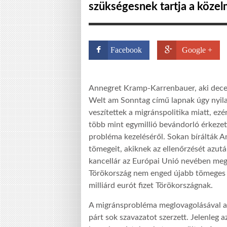
szükségesnek tartja a közel
Facebook
Google +
Annegret Kramp-Karrenbauer, aki dece
Welt am Sonntag című lapnak úgy nyila
veszítettek a migránspolitika miatt, ezé
több mint egymillió bevándorló érkezet
probléma kezeléséről. Sokan bírálták 
tömegeit, akiknek az ellenőrzését azu
kancellár az Európai Unió nevében meg
Törökország nem enged újabb tömeges v
milliárd eurót fizet Törökországnak.
A migránsprobléma meglovagolásával az
párt sok szavazatot szerzett. Jelenleg 