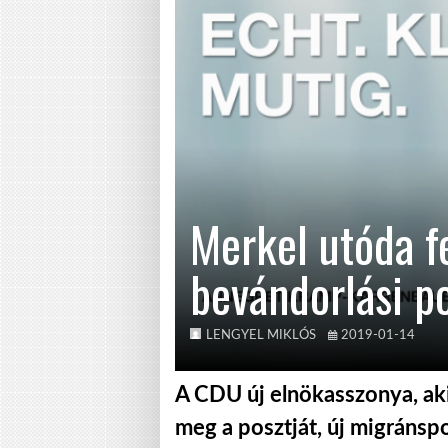
Merkel utóda fe
bevándorlási po
LENGYEL MIKLÓS
2019-01-14
A CDU új elnökasszonya, ak
meg a posztját, új migránspo