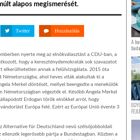
múlt alapos megismerését.
Twitter
Hozzászólás
A bu
buda
mberben nyerte meg az elnökválasztást a CDU-ban, a
tkozott, hogy a kereszténydemokraták sok szavazatot
rt elkerülhetetlen annak a felülvizsgálata. 2015 óta
t Németországba, ahol heves viták alakultak ki a
Angela Merkel döntését, mellyel beengedte a menekülők
tán Németországban végezték el. Később Angela Merkel
állapodott Erdogan török elnökkel arról, hogy
EGY
ándorlást Európa felé. Ezért az Európai Unió évente 3
FEJL
 Alternative für Deutschland nevű szélsőjobboldali
az ellenzék legerősebb pártja a Bundestagban. Közben a