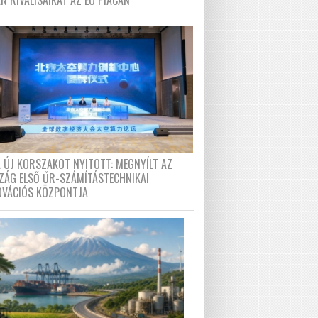
N RIVÁLISAIKAT AZ EU PIACÁN
A ÚJ KORSZAKOT NYITOTT: MEGNYÍLT AZ
ZÁG ELSŐ ŰR-SZÁMÍTÁSTECHNIKAI
OVÁCIÓS KÖZPONTJA