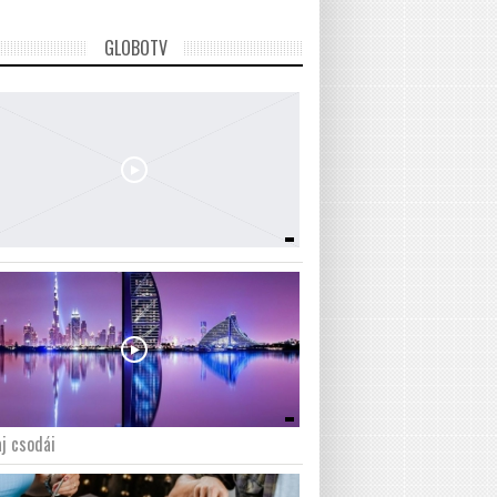
GLOBOTV
j csodái