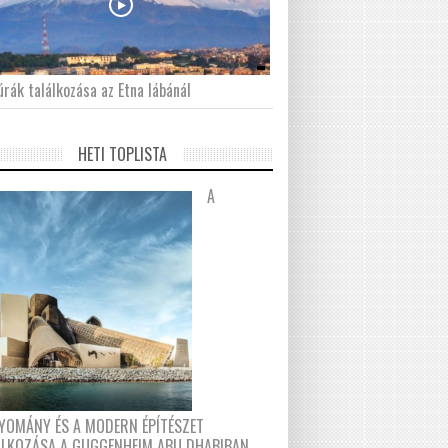
́rák találkozása az Etna lábánál
HETI TOPLISTA
A
YOMÁNY ÉS A MODERN ÉPÍTÉSZET
ÁLKOZÁSA A GUGGENHEIM ABU DHABIBAN