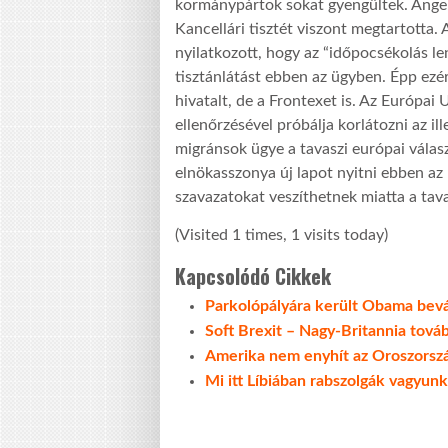
kormánypártok sokat gyengültek. Angela
Kancellári tisztét viszont megtartotta. 
nyilatkozott, hogy az “időpocsékolás le
tisztánlátást ebben az ügyben. Épp ezé
hivatalt, de a Frontexet is. Az Európai
ellenőrzésével próbálja korlátozni az il
migránsok ügye a tavaszi európai válas
elnökasszonya új lapot nyitni ebben az
szavazatokat veszíthetnek miatta a tav
(Visited 1 times, 1 visits today)
Kapcsolódó Cikkek
Parkolópályára került Obama bevá
Soft Brexit – Nagy-Britannia tová
Amerika nem enyhít az Oroszorszá
Mi itt Líbiában rabszolgák vagyunk