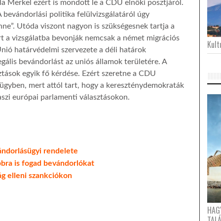
 Merkel ezért is mondott le a CDU elnöki posztjáról.
A bevándorlási politika felülvizsgálatáról úgy
nne”. Utóda viszont nagyon is szükségesnek tartja a
rt a vizsgálatba bevonják nemcsak a német migrációs
Kultu
 Unió határvédelmi szervezete a déli határok
legális bevándorlást az uniós államok területére. A
ztások egyik fő kérdése. Ezért szeretne a CDU
 ügyben, mert attól tart, hogy a kereszténydemokraták
aszi európai parlamenti választásokon.
ndorlásügyi rendelete
bbra is fogad bevándorlókat
g elleni szankciókon
HAG
TAL