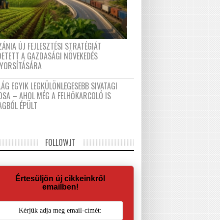
ÁNIA ÚJ FEJLESZTÉSI STRATÉGIÁT
DETETT A GAZDASÁGI NÖVEKEDÉS
GYORSÍTÁSÁRA
LÁG EGYIK LEGKÜLÖNLEGESEBB SIVATAGI
OSA – AHOL MÉG A FELHŐKARCOLÓ IS
AGBÓL ÉPÜLT
FOLLOW.IT
Értesüljön új cikkeinkről
emailben!