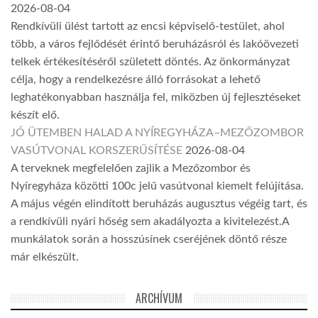
2026-08-04
Rendkívüli ülést tartott az encsi képviselő-testület, ahol
több, a város fejlődését érintő beruházásról és lakóövezeti
telkek értékesítéséről született döntés. Az önkormányzat
célja, hogy a rendelkezésre álló forrásokat a lehető
leghatékonyabban használja fel, miközben új fejlesztéseket
készít elő.
JÓ ÜTEMBEN HALAD A NYÍREGYHÁZA–MEZŐZOMBOR
VASÚTVONAL KORSZERŰSÍTÉSE
2026-08-04
A terveknek megfelelően zajlik a Mezőzombor és
Nyíregyháza közötti 100c jelű vasútvonal kiemelt felújítása.
A május végén elindított beruházás augusztus végéig tart, és
a rendkívüli nyári hőség sem akadályozta a kivitelezést.A
munkálatok során a hosszúsínek cseréjének döntő része
már elkészült.
ARCHÍVUM