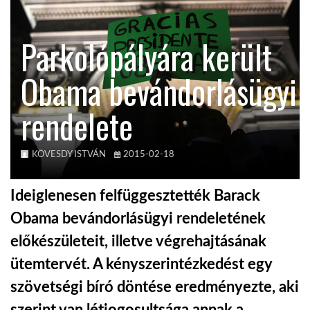
KÖZEL-KELET
Parkolópályára került
Obama bevándorlásügyi
AUSZTRÁLIA
rendelete
A VILÁG ITTHON
KÖVESDY ISTVÁN
2015-02-18
MÉDIA
Ideiglenesen felfüggesztették Barack
Obama bevándorlásügyi rendeletének
előkészületeit, illetve végrehajtásának
GLOBOTV BP
ütemtervét. A kényszerintézkedést egy
szövetségi bíró döntése eredményezte, aki
HÍR3D