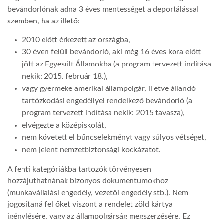
bevándorlónak adna 3 éves mentességet a deportálással
szemben, ha az illető:
LATIMO.HU
2010 előtt érkezett az országba,
30 éven felüli bevándorló, aki még 16 éves kora előtt
GLOBOBOOK
jött az Egyesült Államokba (a program tervezett indítása
nekik: 2015. február 18.),
vagy gyermeke amerikai állampolgár, illetve állandó
tartózkodási engedéllyel rendelkező bevándorló (a
program tervezett indítása nekik: 2015 tavasza),
elvégezte a középiskolát,
nem követett el bűncselekményt vagy súlyos vétséget,
nem jelent nemzetbiztonsági kockázatot.
A fenti kategóriákba tartozók törvényesen
hozzájuthatnának bizonyos dokumentumokhoz
(munkavállalási engedély, vezetői engedély stb.). Nem
jogosítaná fel őket viszont a rendelet zöld kártya
igénylésére, vagy az állampolgárság megszerzésére. Ez