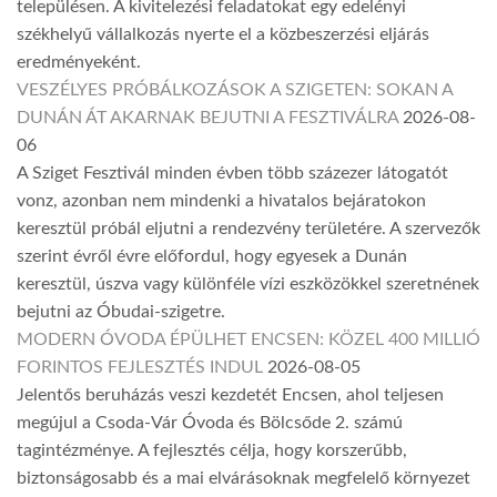
településen. A kivitelezési feladatokat egy edelényi
székhelyű vállalkozás nyerte el a közbeszerzési eljárás
eredményeként.
VESZÉLYES PRÓBÁLKOZÁSOK A SZIGETEN: SOKAN A
DUNÁN ÁT AKARNAK BEJUTNI A FESZTIVÁLRA
2026-08-
06
A Sziget Fesztivál minden évben több százezer látogatót
vonz, azonban nem mindenki a hivatalos bejáratokon
keresztül próbál eljutni a rendezvény területére. A szervezők
szerint évről évre előfordul, hogy egyesek a Dunán
keresztül, úszva vagy különféle vízi eszközökkel szeretnének
bejutni az Óbudai-szigetre.
MODERN ÓVODA ÉPÜLHET ENCSEN: KÖZEL 400 MILLIÓ
FORINTOS FEJLESZTÉS INDUL
2026-08-05
Jelentős beruházás veszi kezdetét Encsen, ahol teljesen
megújul a Csoda-Vár Óvoda és Bölcsőde 2. számú
tagintézménye. A fejlesztés célja, hogy korszerűbb,
biztonságosabb és a mai elvárásoknak megfelelő környezet