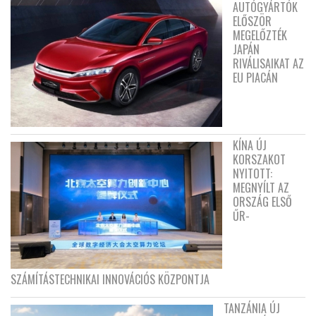
AUTÓGYÁRTÓK
ELŐSZÖR
MEGELŐZTÉK
JAPÁN
RIVÁLISAIKAT AZ
EU PIACÁN
KÍNA ÚJ
KORSZAKOT
NYITOTT:
MEGNYÍLT AZ
ORSZÁG ELSŐ
ŰR-
SZÁMÍTÁSTECHNIKAI INNOVÁCIÓS KÖZPONTJA
TANZÁNIA ÚJ