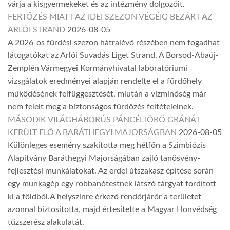
várja a kisgyermekeket és az intézmény dolgozóit.
FERTŐZÉS MIATT AZ IDEI SZEZON VÉGÉIG BEZÁRT AZ
ARLÓI STRAND
2026-08-05
A 2026-os fürdési szezon hátralévő részében nem fogadhat
látogatókat az Arlói Suvadás Liget Strand. A Borsod-Abaúj-
Zemplén Vármegyei Kormányhivatal laboratóriumi
vizsgálatok eredményei alapján rendelte el a fürdőhely
működésének felfüggesztését, miután a vízminőség már
nem felelt meg a biztonságos fürdőzés feltételeinek.
MÁSODIK VILÁGHÁBORÚS PÁNCÉLTÖRŐ GRÁNÁT
KERÜLT ELŐ A BARÁTHEGYI MAJORSÁGBAN
2026-08-05
Különleges esemény szakította meg hétfőn a Szimbiózis
Alapítvány Baráthegyi Majorságában zajló tanösvény-
fejlesztési munkálatokat. Az erdei útszakasz építése során
egy munkagép egy robbanótestnek látszó tárgyat fordított
ki a földből.A helyszínre érkező rendőrjárőr a területet
azonnal biztosította, majd értesítette a Magyar Honvédség
tűzszerész alakulatát.