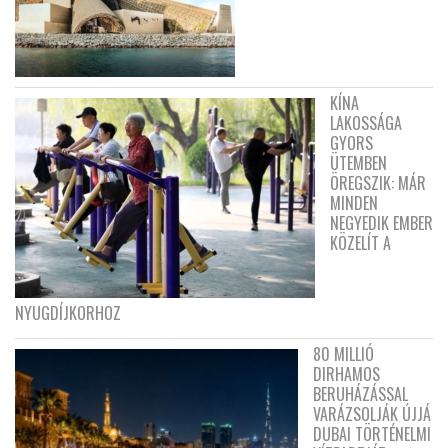
KÍNA
LAKOSSÁGA
GYORS
ÜTEMBEN
ÖREGSZIK: MÁR
MINDEN
NEGYEDIK EMBER
KÖZELÍT A
NYUGDÍJKORHOZ
80 MILLIÓ
DIRHAMOS
BERUHÁZÁSSAL
VARÁZSOLJÁK ÚJJÁ
DUBAI TÖRTÉNELMI