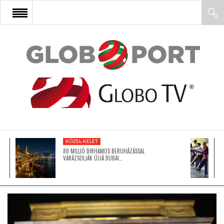
FŐOLDAL
AFRIKA
EURÓPA
KÖZEL-KELET
ÁZSIA
80 MILLIÓ DIRHAMOS BERUHÁZÁSSAL
VARÁZSOLJÁK ÚJJÁ DUBAI…
ÉSZAK-AMERIKA
LATIN-AMERIKA