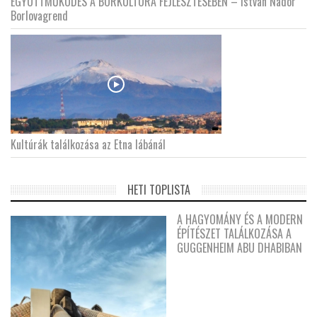
EGYÜTTMŰKÖDÉS A BORKULTÚRA FEJLESZTÉSÉBEN – István Nádor
Borlovagrend
Kultúrák találkozása az Etna lábánál
HETI TOPLISTA
A HAGYOMÁNY ÉS A MODERN
ÉPÍTÉSZET TALÁLKOZÁSA A
GUGGENHEIM ABU DHABIBAN