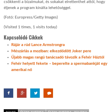
csökkenti a bizalmukat, és sokakat elrettenthet attól, hogy
éljenek a program kínálta lehetőséggel.
(Fotó: Europress/Getty Images)
(Visited 1 times, 1 visits today)
Kapcsolódó Cikkek
Rájár a rúd Lance Armstrongra
Mészárlás a moziban: elkezdődött Joker pere
Újabb magas rangú tanácsadó távozik a Fehér Háztól
Fehér helyett fekete – beperelte a spermabankját egy
amerikai nő
ROVAT:
ÉSZAK-AMERIKA
ÉSZAK-AMERIKA - POLITIKA