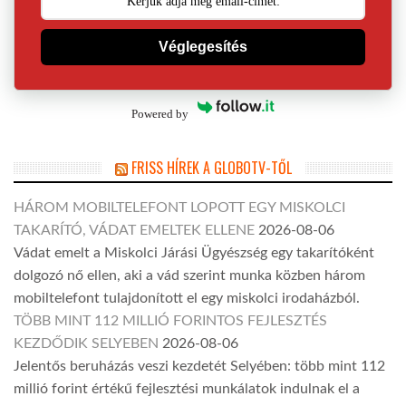
Véglegesítés
Powered by
FRISS HÍREK A GLOBOTV-TŐL
HÁROM MOBILTELEFONT LOPOTT EGY MISKOLCI
TAKARÍTÓ, VÁDAT EMELTEK ELLENE
2026-08-06
Vádat emelt a Miskolci Járási Ügyészség egy takarítóként
dolgozó nő ellen, aki a vád szerint munka közben három
mobiltelefont tulajdonított el egy miskolci irodaházból.
TÖBB MINT 112 MILLIÓ FORINTOS FEJLESZTÉS
KEZDŐDIK SELYEBEN
2026-08-06
Jelentős beruházás veszi kezdetét Selyében: több mint 112
millió forint értékű fejlesztési munkálatok indulnak el a