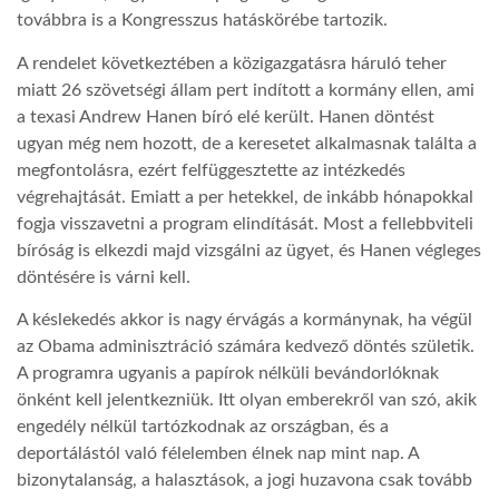
továbbra is a Kongresszus hatáskörébe tartozik.
A rendelet következtében a közigazgatásra háruló teher
miatt 26 szövetségi állam pert indított a kormány ellen, ami
a texasi Andrew Hanen bíró elé került. Hanen döntést
ugyan még nem hozott, de a keresetet alkalmasnak találta a
megfontolásra, ezért felfüggesztette az intézkedés
végrehajtását. Emiatt a per hetekkel, de inkább hónapokkal
fogja visszavetni a program elindítását. Most a fellebbviteli
bíróság is elkezdi majd vizsgálni az ügyet, és Hanen végleges
döntésére is várni kell.
A késlekedés akkor is nagy érvágás a kormánynak, ha végül
az Obama adminisztráció számára kedvező döntés születik.
A programra ugyanis a papírok nélküli bevándorlóknak
önként kell jelentkezniük. Itt olyan emberekről van szó, akik
engedély nélkül tartózkodnak az országban, és a
deportálástól való félelemben élnek nap mint nap. A
bizonytalanság, a halasztások, a jogi huzavona csak tovább