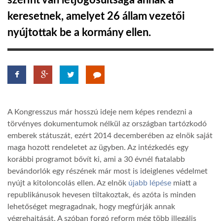
szerint van létjogosultsága annak a
keresetnek, amelyet 26 állam vezetői
TROPICALMAGAZIN
nyújtottak be a kormány ellen.
GLOBOTV
AFRIKA TUDÁSTÁR
A Kongresszus már hosszú ideje nem képes rendezni a
A NAP SZÉPE
törvényes dokumentumok nélkül az országban tartózkodó
emberek státuszát, ezért 2014 decemberében az elnök saját
maga hozott rendeletet az ügyben. Az intézkedés egy
LINKTR.EE
korábbi programot bővít ki, ami a 30 évnél fiatalabb
bevándorlók egy részének már most is ideiglenes védelmet
GLOBOZSARU
nyújt a kitoloncolás ellen. Az elnök
újabb lépése
miatt a
republikánusok hevesen tiltakoztak, és azóta is minden
lehetőséget megragadnak, hogy megfúrják annak
DOBRAVERO.HU
végrehajtását. A szóban forgó reform még több illegális