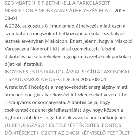
SZOMBATON IS FIZETNI KELL A PARKOLÁSÉRT
MISKOLCON A MUNKANAP-ÁTHELYEZÉS MIATT
2026-
08-04
A 2026. augusztus 8-i munkanap-áthelyezés miatt ezen a
szombaton a megszokott hétköznapi parkolási szabályok
lesznek érvényben Miskolcon. Ez azt jelenti, hogy a Miskolci
Városgazda Nonprofit Kft. által üzemeltetett felszíni
díjköteles parkolóhelyeken a gépjárművezetőknek parkolási
díjat kell fizetniük.
INGYENES ESTI STRANDOLÁSSAL SEGÍTI A LAKOSOKAT
TISZAÚJVÁROS A HŐSÉG IDEJÉN
2026-08-04
A rendkívüli hőség és a megnövekedett energiaigény miatt
átmeneti energiatakarékossági intézkedéseket vezetett be
Tiszaújváros önkormányzata. A döntés célja, hogy
csökkentsék az energiafelhasználást úgy, hogy közben a
legfontosabb közszolgáltatások zavartalanul működjenek.
ÚJ BERUHÁZÁSOK ÉS TELEKÉRTÉKESÍTÉS: FONTOS
DÖNTÉSEKET HOZOTT AZ ENCSI KÉPVISELŐ-TESTÜLET