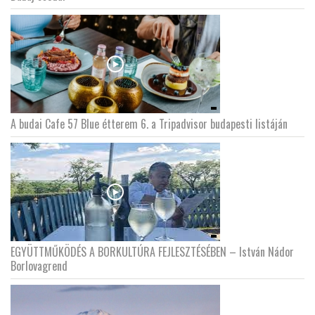
A budai Cafe 57 Blue étterem 6. a Tripadvisor budapesti listáján
EGYÜTTMŰKÖDÉS A BORKULTÚRA FEJLESZTÉSÉBEN – István Nádor
Borlovagrend