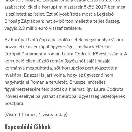
nagy volt, hogy az Európai Unió a csatlakozás feltételéül
szabta: ítéljék el a korrupt miniszterelnököt! 2017-ben meg
LATIMO.HU
is született az ítélet. Ezt súlyosbította most a Legfelső
Bíróság Zágrábban: hat év börtön mellett a teljes összeg,
vagyis 2,3 millió euró visszafizetésére.
GLOBOBOOK
Az Európai Unió épp a hasonló esetek megakadályozására
hozza létre az európai ügyészséget, melynek élére az
Európai Parlament a román Laura Codruta Kövesit szánja. A
korrupció ellen küzdő román ügyésznőt saját hazája
kormánya megbuktatta, sőt korrupciós pert akasztott a
nyakába. Ez azzal is járt volna, hogy az ügyésznő nem
hagyhatja el Románia területét. Brüsszel erőteljes
figyelmeztetésére feloldották a tilalmat, így Laura Codruta
Kövesi eséllyel pályázhat az európai ügyészség vezetőjének
posztjára.
(Visited 1 times, 1 visits today)
Kapcsolódó Cikkek