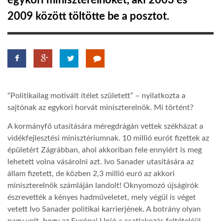
egykori miniszterelnökét, aki 2003 és
2009 között töltötte be a posztot.
TROPICALMAGAZIN
GLOBOTV
AFRIKA TUDÁSTÁR
“Politikailag motivált ítélet született” – nyilatkozta a
sajtónak az egykori horvát miniszterelnök. Mi történt?
A NAP SZÉPE
A kormányfő utasítására méregdrágán vettek székházat a
vidékfejlesztési minisztériumnak. 10 millió eurót fizettek az
LINKTR.EE
épületért Zágrábban, ahol akkoriban fele ennyiért is meg
lehetett volna vásárolni azt. Ivo Sanader utasítására az
állam fizetett, de közben 2,3 millió euró az akkori
GLOBOZSARU
miniszterelnök számláján landolt! Oknyomozó újságírók
észrevették a kényes hadműveletet, mely végül is véget
vetett Ivo Sanader politikai karrierjének. A botrány olyan
DOBRAVERO.HU