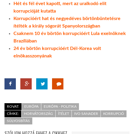
Hét és fél évet kapott, mert az uralkodó elit
korrupcióját kutatta
Korrupcióért hat és negyedéves börtönbüntetésre
ítélték a király sógorát Spanyolországban
Csaknem 10 év börtön korrupcióért Lula exelnöknek
Brazíliában
24 év börtön korrupcióért Dél-Korea volt
elnökasszonyának
ROVAT:
EURÓPA
EURÓPA - POLITIKA
CÍMKE:
HORVÁTORSZÁG
ÍTÉLET
IVO SANADER
KORRUPCIÓ
SÚLYOSBÍTÁS
SZÓLJON HOZZÁ EHHEZ A CIKKHEZ