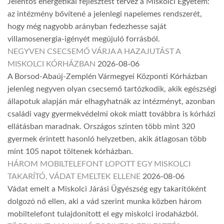
Jelentős energetikai fejlesztést tervez a Miskolci Egyetem:
az intézmény bővítené a jelenlegi napelemes rendszerét,
hogy még nagyobb arányban fedezhesse saját
villamosenergia-igényét megújuló forrásból.
NEGYVEN CSECSEMŐ VÁRJA A HAZAJUTÁST A
MISKOLCI KÓRHÁZBAN
2026-08-06
A Borsod-Abaúj-Zemplén Vármegyei Központi Kórházban
jelenleg negyven olyan csecsemő tartózkodik, akik egészségi
állapotuk alapján már elhagyhatnák az intézményt, azonban
családi vagy gyermekvédelmi okok miatt továbbra is kórházi
ellátásban maradnak. Országos szinten több mint 320
gyermek érintett hasonló helyzetben, akik átlagosan több
mint 105 napot töltenek kórházban.
HÁROM MOBILTELEFONT LOPOTT EGY MISKOLCI
TAKARÍTÓ, VÁDAT EMELTEK ELLENE
2026-08-06
Vádat emelt a Miskolci Járási Ügyészség egy takarítóként
dolgozó nő ellen, aki a vád szerint munka közben három
mobiltelefont tulajdonított el egy miskolci irodaházból.