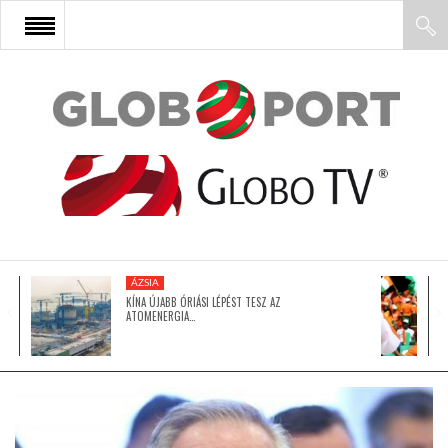
FŐOLDAL
AFRIKA
EURÓPA
ÁZSIA
ÁZSIA
KÍNA ÚJABB ÓRIÁSI LÉPÉST TESZ AZ
ATOMENERGIA…
ÉSZAK-AMERIKA
LATIN-AMERIKA