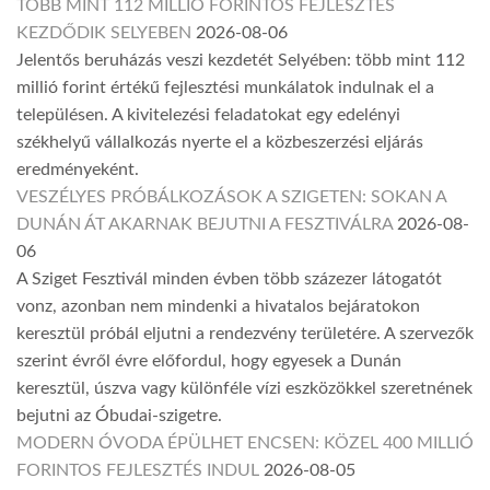
TÖBB MINT 112 MILLIÓ FORINTOS FEJLESZTÉS
KEZDŐDIK SELYEBEN
2026-08-06
Jelentős beruházás veszi kezdetét Selyében: több mint 112
millió forint értékű fejlesztési munkálatok indulnak el a
településen. A kivitelezési feladatokat egy edelényi
székhelyű vállalkozás nyerte el a közbeszerzési eljárás
eredményeként.
VESZÉLYES PRÓBÁLKOZÁSOK A SZIGETEN: SOKAN A
DUNÁN ÁT AKARNAK BEJUTNI A FESZTIVÁLRA
2026-08-
06
A Sziget Fesztivál minden évben több százezer látogatót
vonz, azonban nem mindenki a hivatalos bejáratokon
keresztül próbál eljutni a rendezvény területére. A szervezők
szerint évről évre előfordul, hogy egyesek a Dunán
keresztül, úszva vagy különféle vízi eszközökkel szeretnének
bejutni az Óbudai-szigetre.
MODERN ÓVODA ÉPÜLHET ENCSEN: KÖZEL 400 MILLIÓ
FORINTOS FEJLESZTÉS INDUL
2026-08-05