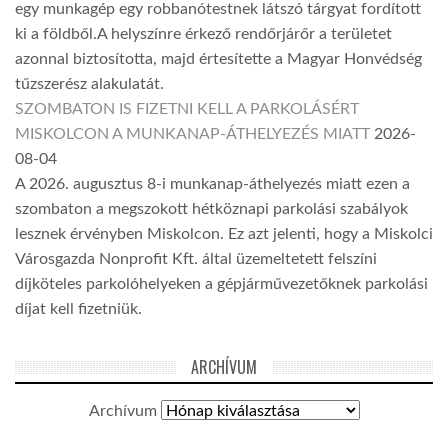
egy munkagép egy robbanótestnek látszó tárgyat fordított
ki a földből.A helyszínre érkező rendőrjárőr a területet
azonnal biztosította, majd értesítette a Magyar Honvédség
tűzszerész alakulatát.
SZOMBATON IS FIZETNI KELL A PARKOLÁSÉRT
MISKOLCON A MUNKANAP-ÁTHELYEZÉS MIATT
2026-
08-04
A 2026. augusztus 8-i munkanap-áthelyezés miatt ezen a
szombaton a megszokott hétköznapi parkolási szabályok
lesznek érvényben Miskolcon. Ez azt jelenti, hogy a Miskolci
Városgazda Nonprofit Kft. által üzemeltetett felszíni
díjköteles parkolóhelyeken a gépjárművezetőknek parkolási
díjat kell fizetniük.
ARCHÍVUM
Archívum