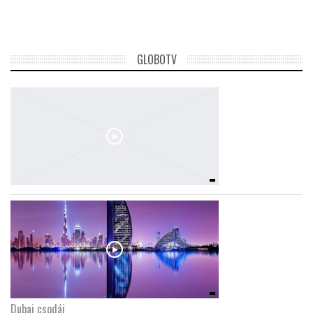
GLOBOTV
Dubaj csodái