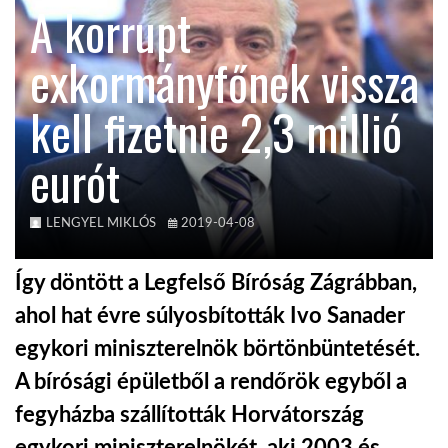
A korrupt
KÖZEL-KELET
exkormányfőnek vissza
kell fizetnie 2,3 millió
AUSZTRÁLIA
eurót
A VILÁG ITTHON
LENGYEL MIKLÓS
2019-04-08
MÉDIA
Így döntött a Legfelső Bíróság Zágrábban,
ahol hat évre súlyosbították Ivo Sanader
egykori miniszterelnök börtönbüntetését.
GLOBOTV BP
A bírósági épületből a rendőrök egyből a
fegyházba szállították Horvátország
HÍR3D