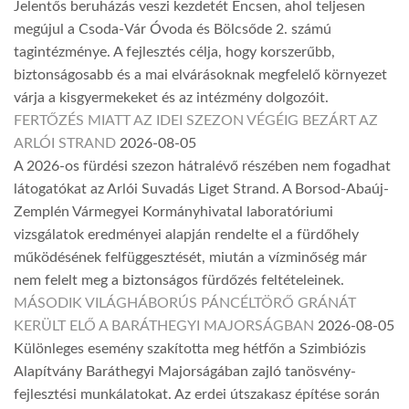
Jelentős beruházás veszi kezdetét Encsen, ahol teljesen
megújul a Csoda-Vár Óvoda és Bölcsőde 2. számú
tagintézménye. A fejlesztés célja, hogy korszerűbb,
biztonságosabb és a mai elvárásoknak megfelelő környezet
várja a kisgyermekeket és az intézmény dolgozóit.
FERTŐZÉS MIATT AZ IDEI SZEZON VÉGÉIG BEZÁRT AZ
ARLÓI STRAND
2026-08-05
A 2026-os fürdési szezon hátralévő részében nem fogadhat
látogatókat az Arlói Suvadás Liget Strand. A Borsod-Abaúj-
Zemplén Vármegyei Kormányhivatal laboratóriumi
vizsgálatok eredményei alapján rendelte el a fürdőhely
működésének felfüggesztését, miután a vízminőség már
nem felelt meg a biztonságos fürdőzés feltételeinek.
MÁSODIK VILÁGHÁBORÚS PÁNCÉLTÖRŐ GRÁNÁT
KERÜLT ELŐ A BARÁTHEGYI MAJORSÁGBAN
2026-08-05
Különleges esemény szakította meg hétfőn a Szimbiózis
Alapítvány Baráthegyi Majorságában zajló tanösvény-
fejlesztési munkálatokat. Az erdei útszakasz építése során