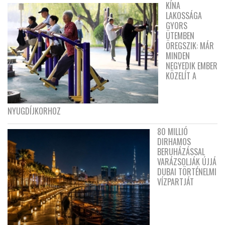
KÍNA
LAKOSSÁGA
GYORS
ÜTEMBEN
ÖREGSZIK: MÁR
MINDEN
NEGYEDIK EMBER
KÖZELÍT A
NYUGDÍJKORHOZ
80 MILLIÓ
DIRHAMOS
BERUHÁZÁSSAL
VARÁZSOLJÁK ÚJJÁ
DUBAI TÖRTÉNELMI
VÍZPARTJÁT