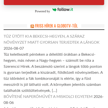
Powered by
FRISS HÍREK A GLOBOTV-TŐL
TŰZ ÜTÖTT KI A BEKECSI-HEGYEN, A SZÁRAZ
NÖVÉNYZET MIATT GYORSAN TERJEDTEK A LÁNGOK
2026-08-07
Tűz keletkezett pénteken a délelőtti órákban a Bekecsi-
hegyen, más néven a Nagy-hegyen – számolt be róla a
Szerencsi Hírek. A beszámoló szerint a lángok több ponton
is gyorsan terjedtek a kiszáradt, földközeli növényzetben. A
tűz időnként a fák lombkoronáját is elérte, így a füst
messziről is jól látható volt. A környéken jelentős számban
találhatók szőlőültetvények, […]
BŐVÍTENÉ NAPERŐMŰVÉT A MISKOLCI EGYETEM
2026-
08-06