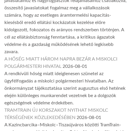
javaslataihoz és nagyfogyasztók felajánlásaihoz csatlakozva,
összesítő javaslatokat fogalmaz meg a vállalkozások
számára, hogy az esetleges áramtermelési kapacitás-
kiesésből eredő ellátási kockázatok kezelése előre
kidolgozott, fokozatos és arányos rendszerben történjen. A
cél az ellátásbiztonság fenntartása, a kritikus ágazatok
védelme és a gazdaság működésének lehető legkisebb
zavara.
A HŐSÉG MIATT HÁROM NAPRA BEZÁR A MISKOLCI
POLGÁRMESTERI HIVATAL
2026-08-01
A rendkívüli hőség miatt ideiglenesen szünetel az
ügyfélfogadás a miskolci polgármesteri hivatalban. Az
önkormányzat tájékoztatása szerint augusztus első hetének
elején különleges munkarendet vezetnek be a dolgozók
egészségének védelme érdekében.
TRAMTRAIN ÚJ KORSZAKOT NYITHAT MISKOLC
TÉRSÉGÉNEK KÖZLEKEDÉSÉBEN
2026-08-01
A Kazincbarcika–Miskolc–Tiszaújváros közötti TramTrain-