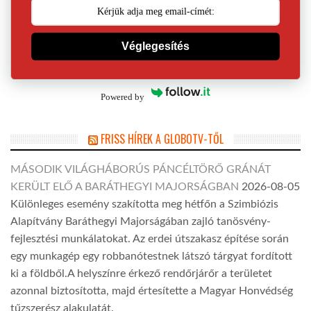
Véglegesítés
Powered by
FRISS HÍREK A GLOBOTV-TŐL
MÁSODIK VILÁGHÁBORÚS PÁNCÉLTÖRŐ GRÁNÁT
KERÜLT ELŐ A BARÁTHEGYI MAJORSÁGBAN
2026-08-05
Különleges esemény szakította meg hétfőn a Szimbiózis
Alapítvány Baráthegyi Majorságában zajló tanösvény-
fejlesztési munkálatokat. Az erdei útszakasz építése során
egy munkagép egy robbanótestnek látszó tárgyat fordított
ki a földből.A helyszínre érkező rendőrjárőr a területet
azonnal biztosította, majd értesítette a Magyar Honvédség
tűzszerész alakulatát.