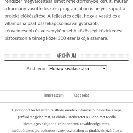
rendszer megvalósítása ismét reflektorfénybe került, miután
a kormány vasútfejlesztési programjában is helyet kapott a
projekt előkészítése. A fejlesztés célja, hogy a vasúti és a
villamoshálózat összekapcsolásával gyorsabb,
kényelmesebb és versenyképesebb közösségi közlekedést
biztosítson a térség közel 300 ezer lakója számára.
ARCHÍVUM
Archívum
Impresszum
Kapcsolat
A globoport.hu felületén található minden információ, beleértve a képi,
grafikai megjelenítést, az oldalak szerkezetét a GloboPort Média
kizárólagos tulajdona. Mindennemű továbbszolgáltatás,
továbbértékesítés, egészében vagy részleteiben az újraközlés kizárólag a