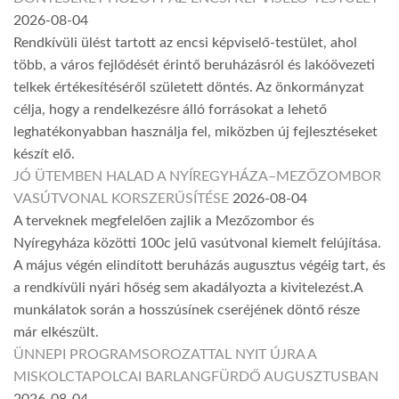
2026-08-04
Rendkívüli ülést tartott az encsi képviselő-testület, ahol
több, a város fejlődését érintő beruházásról és lakóövezeti
telkek értékesítéséről született döntés. Az önkormányzat
célja, hogy a rendelkezésre álló forrásokat a lehető
leghatékonyabban használja fel, miközben új fejlesztéseket
készít elő.
JÓ ÜTEMBEN HALAD A NYÍREGYHÁZA–MEZŐZOMBOR
VASÚTVONAL KORSZERŰSÍTÉSE
2026-08-04
A terveknek megfelelően zajlik a Mezőzombor és
Nyíregyháza közötti 100c jelű vasútvonal kiemelt felújítása.
A május végén elindított beruházás augusztus végéig tart, és
a rendkívüli nyári hőség sem akadályozta a kivitelezést.A
munkálatok során a hosszúsínek cseréjének döntő része
már elkészült.
ÜNNEPI PROGRAMSOROZATTAL NYIT ÚJRA A
MISKOLCTAPOLCAI BARLANGFÜRDŐ AUGUSZTUSBAN
2026-08-04