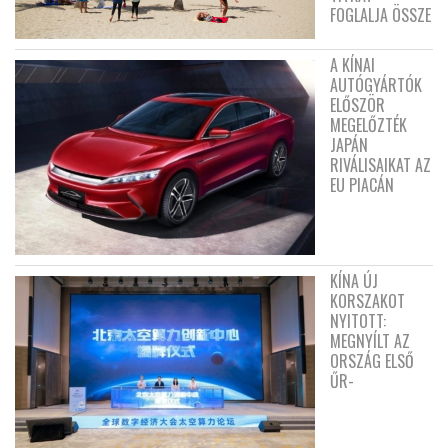
FOGLALJA ÖSSZE
A KÍNAI
AUTÓGYÁRTÓK
ELŐSZÖR
MEGELŐZTÉK
JAPÁN
RIVÁLISAIKAT AZ
EU PIACÁN
KÍNA ÚJ
KORSZAKOT
NYITOTT:
MEGNYÍLT AZ
ORSZÁG ELSŐ
ŰR-