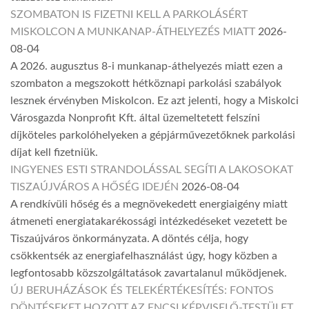
SZOMBATON IS FIZETNI KELL A PARKOLÁSÉRT
MISKOLCON A MUNKANAP-ÁTHELYEZÉS MIATT
2026-
08-04
A 2026. augusztus 8-i munkanap-áthelyezés miatt ezen a
szombaton a megszokott hétköznapi parkolási szabályok
lesznek érvényben Miskolcon. Ez azt jelenti, hogy a Miskolci
Városgazda Nonprofit Kft. által üzemeltetett felszíni
díjköteles parkolóhelyeken a gépjárművezetőknek parkolási
díjat kell fizetniük.
INGYENES ESTI STRANDOLÁSSAL SEGÍTI A LAKOSOKAT
TISZAÚJVÁROS A HŐSÉG IDEJÉN
2026-08-04
A rendkívüli hőség és a megnövekedett energiaigény miatt
átmeneti energiatakarékossági intézkedéseket vezetett be
Tiszaújváros önkormányzata. A döntés célja, hogy
csökkentsék az energiafelhasználást úgy, hogy közben a
legfontosabb közszolgáltatások zavartalanul működjenek.
ÚJ BERUHÁZÁSOK ÉS TELEKÉRTÉKESÍTÉS: FONTOS
DÖNTÉSEKET HOZOTT AZ ENCSI KÉPVISELŐ-TESTÜLET