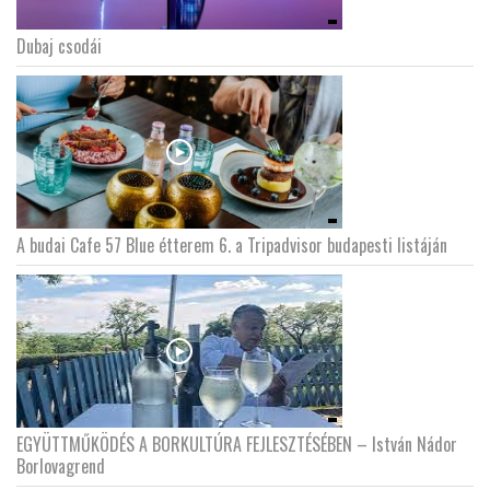
Dubaj csodái
A budai Cafe 57 Blue étterem 6. a Tripadvisor budapesti listáján
EGYÜTTMŰKÖDÉS A BORKULTÚRA FEJLESZTÉSÉBEN – István Nádor
Borlovagrend