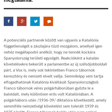
megtalálnia.
TROPICALMAGAZIN
GLOBOTV
A potenciális partnerek között van ugyanis a Katalónia
AFRIKA TUDÁSTÁR
függetlenségét a zászlajára tűző mozgalom, amellyel igen
nehéz megállapodni anélkül, hogy ne tennék kockára
Spanyolország területi egységét. Reakcióként a katalán
A NAP SZÉPE
követelésekre bekerült a parlamentbe az új szélsőjobboldali
párt, a Vox is, mely sok tekintetben Franco tábornok
LINKTR.EE
keresztény és nemzeti elveit vallja. Semmiképp sem tartja
elfogadhatónak Katalónia kiváltását Spanyolországból.
Franco tábornok véres polgárháborúban győzte le a
GLOBOZSARU
baloldalt, mely különösen erős volt Katalóniában. A
polgárháború után /1936-39/ diktatúra következett, amely
semmiféle nemzetiségi követelést sem tolerált 1939 és
DOBRAVERO.HU