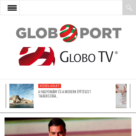
FŐOLDAL
AFRIKA
EURÓPA
KÖZEL-KELET
ÁZSIA
A HAGYOMÁNY ÉS A MODERN ÉPÍTÉSZET
TALÁLKOZÁSA…
ÉSZAK-AMERIKA
LATIN-AMERIKA