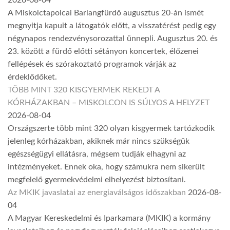
A Miskolctapolcai Barlangfürdő augusztus 20-án ismét
megnyitja kapuit a látogatók előtt, a visszatérést pedig egy
négynapos rendezvénysorozattal ünnepli. Augusztus 20. és
23. között a fürdő előtti sétányon koncertek, élőzenei
fellépések és szórakoztató programok várják az
érdeklődőket.
TÖBB MINT 320 KISGYERMEK REKEDT A
KÓRHÁZAKBAN – MISKOLCON IS SÚLYOS A HELYZET
2026-08-04
Országszerte több mint 320 olyan kisgyermek tartózkodik
jelenleg kórházakban, akiknek már nincs szükségük
egészségügyi ellátásra, mégsem tudják elhagyni az
intézményeket. Ennek oka, hogy számukra nem sikerült
megfelelő gyermekvédelmi elhelyezést biztosítani.
Az MKIK javaslatai az energiaválságos időszakban
2026-08-
04
A Magyar Kereskedelmi és Iparkamara (MKIK) a kormány