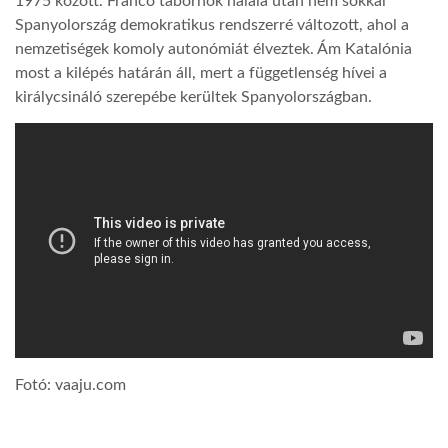
1975 között. Franco tábornok halála után nem sokkal
Spanyolország demokratikus rendszerré változott, ahol a
LATIMO.HU
nemzetiségek komoly autonómiát élveztek. Ám Katalónia
most a kilépés határán áll, mert a függetlenség hívei a
királycsináló szerepébe kerültek Spanyolországban.
GLOBOBOOK
Fotó: vaaju.com