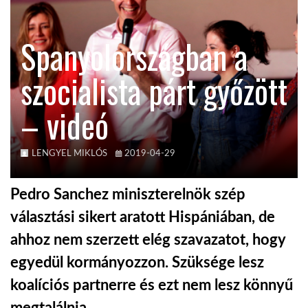
KÖZEL-KELET
Spanyolországban a
szocialista párt győzött
AUSZTRÁLIA
– videó
A VILÁG ITTHON
LENGYEL MIKLÓS
2019-04-29
MÉDIA
Pedro Sanchez miniszterelnök szép
választási sikert aratott Hispániában, de
ahhoz nem szerzett elég szavazatot, hogy
GLOBOTV BP
egyedül kormányozzon. Szüksége lesz
koalíciós partnerre és ezt nem lesz könnyű
HÍR3D