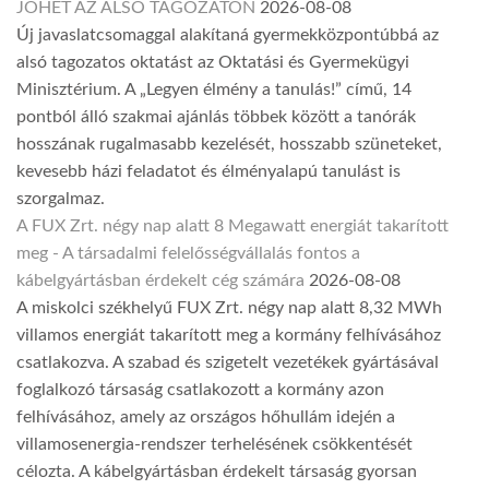
JÖHET AZ ALSÓ TAGOZATON
2026-08-08
Új javaslatcsomaggal alakítaná gyermekközpontúbbá az
alsó tagozatos oktatást az Oktatási és Gyermekügyi
Minisztérium. A „Legyen élmény a tanulás!” című, 14
pontból álló szakmai ajánlás többek között a tanórák
hosszának rugalmasabb kezelését, hosszabb szüneteket,
kevesebb házi feladatot és élményalapú tanulást is
szorgalmaz.
A FUX Zrt. négy nap alatt 8 Megawatt energiát takarított
meg - A társadalmi felelősségvállalás fontos a
kábelgyártásban érdekelt cég számára
2026-08-08
A miskolci székhelyű FUX Zrt. négy nap alatt 8,32 MWh
villamos energiát takarított meg a kormány felhívásához
csatlakozva. A szabad és szigetelt vezetékek gyártásával
foglalkozó társaság csatlakozott a kormány azon
felhívásához, amely az országos hőhullám idején a
villamosenergia-rendszer terhelésének csökkentését
célozta. A kábelgyártásban érdekelt társaság gyorsan