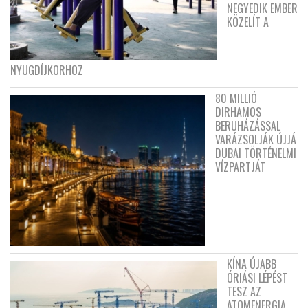
NEGYEDIK EMBER
KÖZELÍT A
NYUGDÍJKORHOZ
80 MILLIÓ
DIRHAMOS
BERUHÁZÁSSAL
VARÁZSOLJÁK ÚJJÁ
DUBAI TÖRTÉNELMI
VÍZPARTJÁT
KÍNA ÚJABB
ÓRIÁSI LÉPÉST
TESZ AZ
ATOMENERGIA