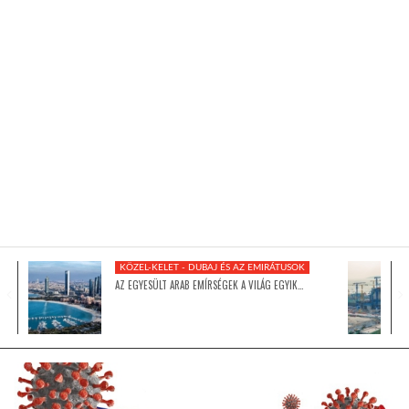
KÖZEL-KELET
AUSZTRÁLIA
A VILÁG ITTHON
MÉDIA
KÖZEL-KELET - DUBAJ ÉS AZ EMIRÁTUSOK
AZ EGYESÜLT ARAB EMÍRSÉGEK A VILÁG EGYIK…
GLOBOTV BP
HÍR3D