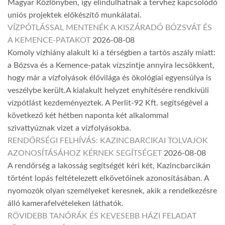
Magyar Közlönyben, így elindulhatnak a tervhez kapcsolódó
uniós projektek előkészítő munkálatai.
VÍZPÓTLÁSSAL MENTENÉK A KISZÁRADÓ BÓZSVÁT ÉS
A KEMENCE-PATAKOT
2026-08-08
Komoly vízhiány alakult ki a térségben a tartós aszály miatt:
a Bózsva és a Kemence-patak vízszintje annyira lecsökkent,
hogy már a vízfolyások élővilága és ökológiai egyensúlya is
veszélybe került.A kialakult helyzet enyhítésére rendkívüli
vízpótlást kezdeményeztek. A Perlit-92 Kft. segítségével a
következő két hétben naponta két alkalommal
szivattyúznak vizet a vízfolyásokba.
RENDŐRSÉGI FELHÍVÁS: KAZINCBARCIKAI TOLVAJOK
AZONOSÍTÁSÁHOZ KÉRNEK SEGÍTSÉGET
2026-08-08
A rendőrség a lakosság segítségét kéri két, Kazincbarcikán
történt lopás feltételezett elkövetőinek azonosításában. A
nyomozók olyan személyeket keresnek, akik a rendelkezésre
álló kamerafelvételeken láthatók.
RÖVIDEBB TANÓRÁK ÉS KEVESEBB HÁZI FELADAT