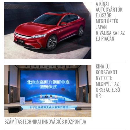
A KÍNAI
AUTÓGYÁRTÓK
ELŐSZÖR
MEGELŐZTÉK
JAPÁN
RIVÁLISAIKAT AZ
EU PIACÁN
KÍNA ÚJ
KORSZAKOT
NYITOTT:
MEGNYÍLT AZ
ORSZÁG ELSŐ
ŰR-
SZÁMÍTÁSTECHNIKAI INNOVÁCIÓS KÖZPONTJA