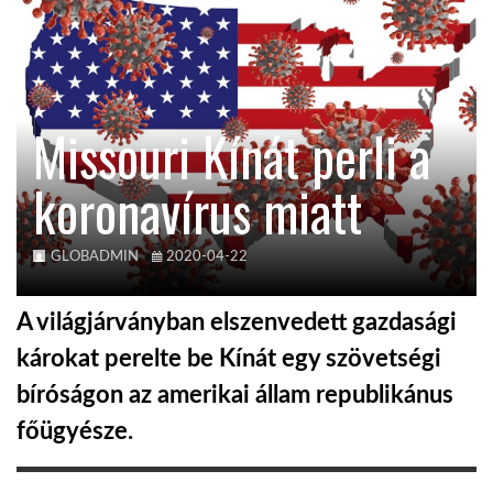
TROPICALMAGAZIN
GLOBOTV
Missouri Kínát perli a
koronavírus miatt
AFRIKA TUDÁSTÁR
A NAP SZÉPE
GLOBADMIN
2020-04-22
A világjárványban elszenvedett gazdasági
LINKTR.EE
károkat perelte be Kínát egy szövetségi
bíróságon az amerikai állam republikánus
GLOBOZSARU
főügyésze.
DOBRAVERO.HU