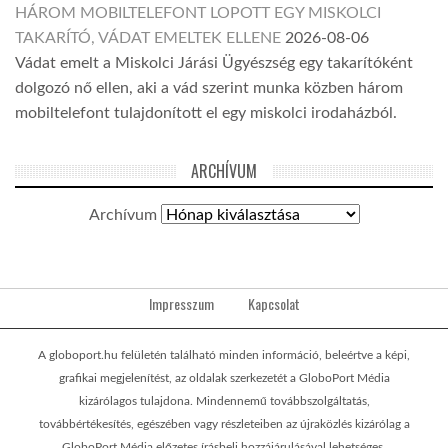
HÁROM MOBILTELEFONT LOPOTT EGY MISKOLCI
TAKARÍTÓ, VÁDAT EMELTEK ELLENE
2026-08-06
Vádat emelt a Miskolci Járási Ügyészség egy takarítóként
dolgozó nő ellen, aki a vád szerint munka közben három
mobiltelefont tulajdonított el egy miskolci irodaházból.
ARCHÍVUM
Archívum
Impresszum
Kapcsolat
A globoport.hu felületén található minden információ, beleértve a képi,
grafikai megjelenítést, az oldalak szerkezetét a GloboPort Média
kizárólagos tulajdona. Mindennemű továbbszolgáltatás,
továbbértékesítés, egészében vagy részleteiben az újraközlés kizárólag a
GloboPort Média előzetes írásbeli hozzájárulásával lehetséges.