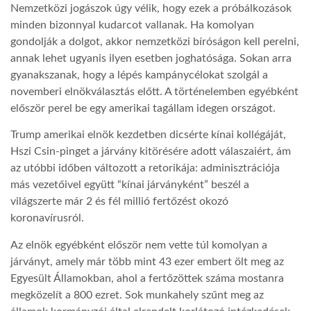
Nemzetközi jogászok úgy vélik, hogy ezek a próbálkozások
minden bizonnyal kudarcot vallanak. Ha komolyan
gondolják a dolgot, akkor nemzetközi bíróságon kell perelni,
annak lehet ugyanis ilyen esetben joghatósága. Sokan arra
gyanakszanak, hogy a lépés kampánycélokat szolgál a
novemberi elnökválasztás előtt. A történelemben egyébként
először perel be egy amerikai tagállam idegen országot.
Trump amerikai elnök kezdetben dicsérte kínai kollégáját,
Hszi Csin-pinget a járvány kitörésére adott válaszaiért, ám
az utóbbi időben változott a retorikája: adminisztrációja
más vezetőivel együtt “kínai járványként” beszél a
világszerte már 2 és fél millió fertőzést okozó
koronavírusról.
Az elnök egyébként először nem vette túl komolyan a
járványt, amely már több mint 43 ezer embert ölt meg az
Egyesült Államokban, ahol a fertőzöttek száma mostanra
megközelít a 800 ezret. Sok munkahely szűnt meg az