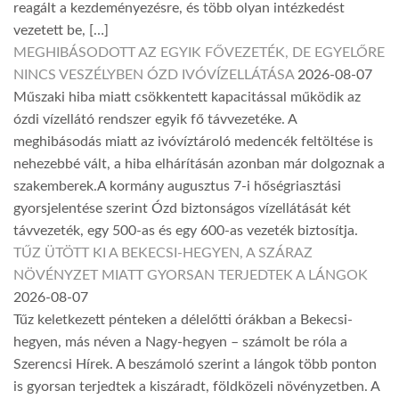
reagált a kezdeményezésre, és több olyan intézkedést
vezetett be, […]
MEGHIBÁSODOTT AZ EGYIK FŐVEZETÉK, DE EGYELŐRE
NINCS VESZÉLYBEN ÓZD IVÓVÍZELLÁTÁSA
2026-08-07
Műszaki hiba miatt csökkentett kapacitással működik az
ózdi vízellátó rendszer egyik fő távvezetéke. A
meghibásodás miatt az ivóvíztároló medencék feltöltése is
nehezebbé vált, a hiba elhárításán azonban már dolgoznak a
szakemberek.A kormány augusztus 7-i hőségriasztási
gyorsjelentése szerint Ózd biztonságos vízellátását két
távvezeték, egy 500-as és egy 600-as vezeték biztosítja.
TŰZ ÜTÖTT KI A BEKECSI-HEGYEN, A SZÁRAZ
NÖVÉNYZET MIATT GYORSAN TERJEDTEK A LÁNGOK
2026-08-07
Tűz keletkezett pénteken a délelőtti órákban a Bekecsi-
hegyen, más néven a Nagy-hegyen – számolt be róla a
Szerencsi Hírek. A beszámoló szerint a lángok több ponton
is gyorsan terjedtek a kiszáradt, földközeli növényzetben. A