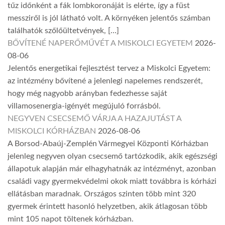
tűz időnként a fák lombkoronáját is elérte, így a füst
messziről is jól látható volt. A környéken jelentős számban
találhatók szőlőültetvények, […]
BŐVÍTENÉ NAPERŐMŰVÉT A MISKOLCI EGYETEM
2026-
08-06
Jelentős energetikai fejlesztést tervez a Miskolci Egyetem:
az intézmény bővítené a jelenlegi napelemes rendszerét,
hogy még nagyobb arányban fedezhesse saját
villamosenergia-igényét megújuló forrásból.
NEGYVEN CSECSEMŐ VÁRJA A HAZAJUTÁST A
MISKOLCI KÓRHÁZBAN
2026-08-06
A Borsod-Abaúj-Zemplén Vármegyei Központi Kórházban
jelenleg negyven olyan csecsemő tartózkodik, akik egészségi
állapotuk alapján már elhagyhatnák az intézményt, azonban
családi vagy gyermekvédelmi okok miatt továbbra is kórházi
ellátásban maradnak. Országos szinten több mint 320
gyermek érintett hasonló helyzetben, akik átlagosan több
mint 105 napot töltenek kórházban.