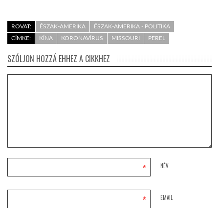
ROVAT:
ÉSZAK-AMERIKA
ÉSZAK-AMERIKA - POLITIKA
CÍMKE:
KÍNA
KORONAVÍRUS
MISSOURI
PEREL
SZÓLJON HOZZÁ EHHEZ A CIKKHEZ
*
NÉV
*
EMAIL