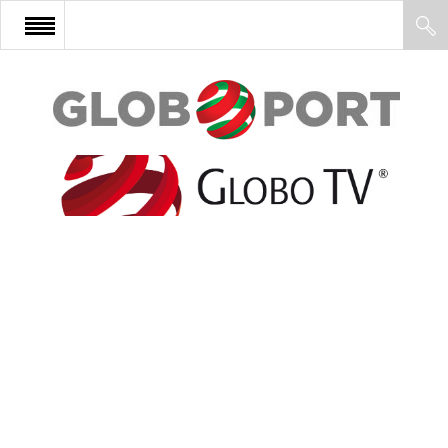
FŐOLDAL
AFRIKA
EURÓPA
ÁZSIA
ÉSZAK-AMERIKA
LATIN-AMERIKA