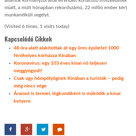
államok kormányzói által elrendelt korlátozó intézkedések
miatt, a múlt hónapban rekordszámú, 22 millió ember kért
munkanélküli segélyt.
(Visited 6 times, 1 visits today)
Kapcsolódó Cikkek
48 óra alatt alakítottak át egy üres épületet 1000
férőhelyes kórházzá Kínában
Koronavírus: egy 103 éves kínai nő teljesen
meggyógyult!
Csak úgy hömpölyögnek Kínában a turisták – pedig
még nincs vége
Áramot is termel, légkondiként is működik a kínai
ketyere