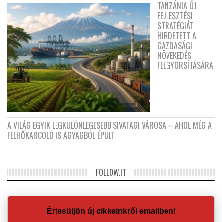
TANZÁNIA ÚJ
FEJLESZTÉSI
STRATÉGIÁT
HIRDETETT A
GAZDASÁGI
NÖVEKEDÉS
FELGYORSÍTÁSÁRA
A VILÁG EGYIK LEGKÜLÖNLEGESEBB SIVATAGI VÁROSA – AHOL MÉG A
FELHŐKARCOLÓ IS AGYAGBÓL ÉPÜLT
FOLLOW.IT
Értesüljön új cikkeinkről emailben!