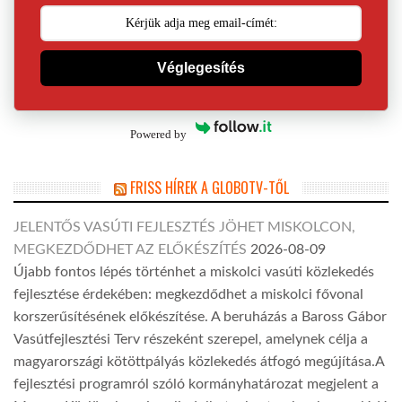
Véglegesítés
Powered by
FRISS HÍREK A GLOBOTV-TŐL
JELENTŐS VASÚTI FEJLESZTÉS JÖHET MISKOLCON,
MEGKEZDŐDHET AZ ELŐKÉSZÍTÉS
2026-08-09
Újabb fontos lépés történhet a miskolci vasúti közlekedés
fejlesztése érdekében: megkezdődhet a miskolci fővonal
korszerűsítésének előkészítése. A beruházás a Baross Gábor
Vasútfejlesztési Terv részeként szerepel, amelynek célja a
magyarországi kötöttpályás közlekedés átfogó megújítása.A
fejlesztési programról szóló kormányhatározat megjelent a