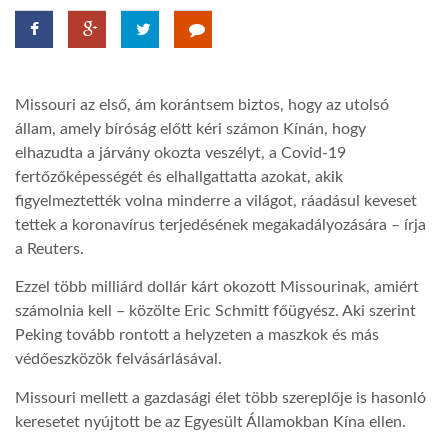
LATIMO.HU
Missouri az első, ám korántsem biztos, hogy az utolsó
GLOBOBOOK
állam, amely bíróság előtt kéri számon Kínán, hogy
elhazudta a járvány okozta veszélyt, a Covid-19
fertőzőképességét és elhallgattatta azokat, akik
figyelmeztették volna minderre a világot, ráadásul keveset
tettek a koronavírus terjedésének megakadályozására – írja
a Reuters.
Ezzel több milliárd dollár kárt okozott Missourinak, amiért
számolnia kell – közölte Eric Schmitt főügyész. Aki szerint
Peking tovább rontott a helyzeten a maszkok és más
védőeszközök felvásárlásával.
Missouri mellett a gazdasági élet több szereplője is hasonló
keresetet nyújtott be az Egyesült Államokban Kína ellen.