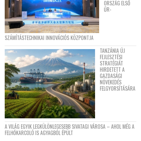
ORSZÁG ELSŐ
ŰR-
SZÁMÍTÁSTECHNIKAI INNOVÁCIÓS KÖZPONTJA
TANZÁNIA ÚJ
FEJLESZTÉSI
STRATÉGIÁT
HIRDETETT A
GAZDASÁGI
NÖVEKEDÉS
FELGYORSÍTÁSÁRA
A VILÁG EGYIK LEGKÜLÖNLEGESEBB SIVATAGI VÁROSA – AHOL MÉG A
FELHŐKARCOLÓ IS AGYAGBÓL ÉPÜLT