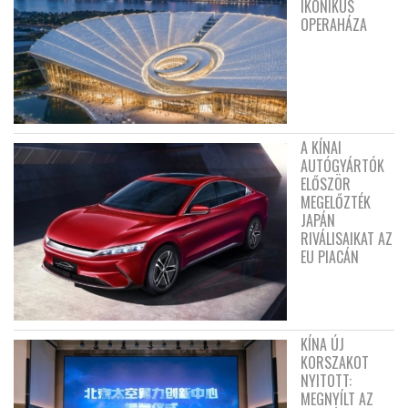
IKONIKUS
OPERAHÁZA
A KÍNAI
AUTÓGYÁRTÓK
ELŐSZÖR
MEGELŐZTÉK
JAPÁN
RIVÁLISAIKAT AZ
EU PIACÁN
KÍNA ÚJ
KORSZAKOT
NYITOTT:
MEGNYÍLT AZ