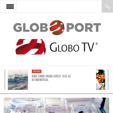
FŐOLDAL
AFRIKA
EURÓPA
ÁZSIA
ÁZSIA
KÍNA ÚJABB ÓRIÁSI LÉPÉST TESZ AZ
ATOMENERGIA…
ÉSZAK-AMERIKA
LATIN-AMERIKA