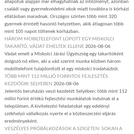
állapotuk alapján már elhagyhatnák az intézményt, azonban
családi vagy gyermekvédelmi okok miatt továbbra is kórházi
ellátásban maradnak. Országos szinten több mint 320
gyermek érintett hasonló helyzetben, akik átlagosan több
mint 105 napot töltenek kórházban.
HÁROM MOBILTELEFONT LOPOTT EGY MISKOLCI
TAKARÍTÓ, VÁDAT EMELTEK ELLENE
2026-08-06
Vádat emelt a Miskolci Járási Ügyészség egy takarítóként
dolgozó nő ellen, aki a vád szerint munka közben három
mobiltelefont tulajdonított el egy miskolci irodaházból.
TÖBB MINT 112 MILLIÓ FORINTOS FEJLESZTÉS
KEZDŐDIK SELYEBEN
2026-08-06
Jelentős beruházás veszi kezdetét Selyében: több mint 112
millió forint értékű fejlesztési munkálatok indulnak el a
településen. A kivitelezési feladatokat egy edelényi
székhelyű vállalkozás nyerte el a közbeszerzési eljárás
eredményeként.
VESZÉLYES PRÓBÁLKOZÁSOK A SZIGETEN: SOKAN A