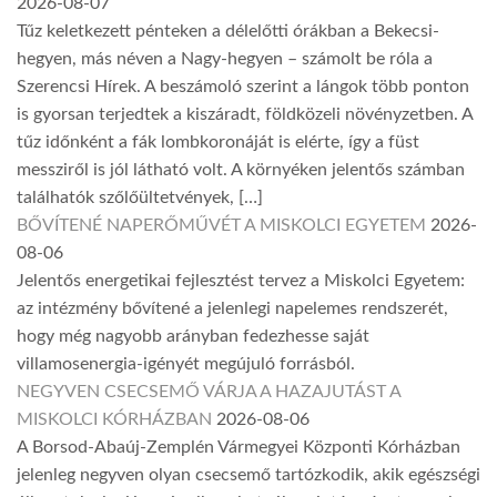
2026-08-07
Tűz keletkezett pénteken a délelőtti órákban a Bekecsi-
hegyen, más néven a Nagy-hegyen – számolt be róla a
Szerencsi Hírek. A beszámoló szerint a lángok több ponton
is gyorsan terjedtek a kiszáradt, földközeli növényzetben. A
tűz időnként a fák lombkoronáját is elérte, így a füst
messziről is jól látható volt. A környéken jelentős számban
találhatók szőlőültetvények, […]
BŐVÍTENÉ NAPERŐMŰVÉT A MISKOLCI EGYETEM
2026-
08-06
Jelentős energetikai fejlesztést tervez a Miskolci Egyetem:
az intézmény bővítené a jelenlegi napelemes rendszerét,
hogy még nagyobb arányban fedezhesse saját
villamosenergia-igényét megújuló forrásból.
NEGYVEN CSECSEMŐ VÁRJA A HAZAJUTÁST A
MISKOLCI KÓRHÁZBAN
2026-08-06
A Borsod-Abaúj-Zemplén Vármegyei Központi Kórházban
jelenleg negyven olyan csecsemő tartózkodik, akik egészségi