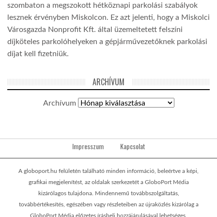
szombaton a megszokott hétköznapi parkolási szabályok
lesznek érvényben Miskolcon. Ez azt jelenti, hogy a Miskolci
Városgazda Nonprofit Kft. által üzemeltetett felszíni
díjköteles parkolóhelyeken a gépjárművezetőknek parkolási
díjat kell fizetniük.
ARCHÍVUM
Archívum
Impresszum
Kapcsolat
A globoport.hu felületén található minden információ, beleértve a képi,
grafikai megjelenítést, az oldalak szerkezetét a GloboPort Média
kizárólagos tulajdona. Mindennemű továbbszolgáltatás,
továbbértékesítés, egészében vagy részleteiben az újraközlés kizárólag a
GloboPort Média előzetes írásbeli hozzájárulásával lehetséges.