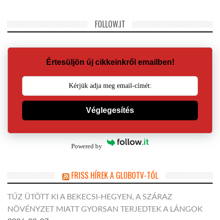
FOLLOW.IT
Értesüljön új cikkeinkről emailben!
Véglegesítés
Powered by
FRISS HÍREK A GLOBOTV-TŐL
TŰZ ÜTÖTT KI A BEKECSI-HEGYEN, A SZÁRAZ
NÖVÉNYZET MIATT GYORSAN TERJEDTEK A LÁNGOK