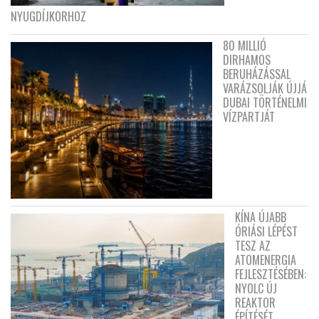
NYUGDÍJKORHOZ
80 MILLIÓ
DIRHAMOS
BERUHÁZÁSSAL
VARÁZSOLJÁK ÚJJÁ
DUBAI TÖRTÉNELMI
VÍZPARTJÁT
KÍNA ÚJABB
ÓRIÁSI LÉPÉST
TESZ AZ
ATOMENERGIA
FEJLESZTÉSÉBEN:
NYOLC ÚJ
REAKTOR
ÉPÍTÉSÉT