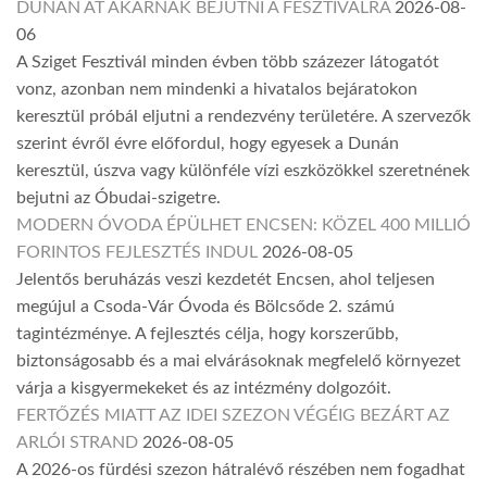
DUNÁN ÁT AKARNAK BEJUTNI A FESZTIVÁLRA
2026-08-
06
A Sziget Fesztivál minden évben több százezer látogatót
vonz, azonban nem mindenki a hivatalos bejáratokon
keresztül próbál eljutni a rendezvény területére. A szervezők
szerint évről évre előfordul, hogy egyesek a Dunán
keresztül, úszva vagy különféle vízi eszközökkel szeretnének
bejutni az Óbudai-szigetre.
MODERN ÓVODA ÉPÜLHET ENCSEN: KÖZEL 400 MILLIÓ
FORINTOS FEJLESZTÉS INDUL
2026-08-05
Jelentős beruházás veszi kezdetét Encsen, ahol teljesen
megújul a Csoda-Vár Óvoda és Bölcsőde 2. számú
tagintézménye. A fejlesztés célja, hogy korszerűbb,
biztonságosabb és a mai elvárásoknak megfelelő környezet
várja a kisgyermekeket és az intézmény dolgozóit.
FERTŐZÉS MIATT AZ IDEI SZEZON VÉGÉIG BEZÁRT AZ
ARLÓI STRAND
2026-08-05
A 2026-os fürdési szezon hátralévő részében nem fogadhat