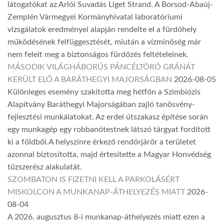
látogatókat az Arlói Suvadás Liget Strand. A Borsod-Abaúj-
Zemplén Vármegyei Kormányhivatal laboratóriumi
vizsgálatok eredményei alapján rendelte el a fürdőhely
működésének felfüggesztését, miután a vízminőség már
nem felelt meg a biztonságos fürdőzés feltételeinek.
MÁSODIK VILÁGHÁBORÚS PÁNCÉLTÖRŐ GRÁNÁT
KERÜLT ELŐ A BARÁTHEGYI MAJORSÁGBAN
2026-08-05
Különleges esemény szakította meg hétfőn a Szimbiózis
Alapítvány Baráthegyi Majorságában zajló tanösvény-
fejlesztési munkálatokat. Az erdei útszakasz építése során
egy munkagép egy robbanótestnek látszó tárgyat fordított
ki a földből.A helyszínre érkező rendőrjárőr a területet
azonnal biztosította, majd értesítette a Magyar Honvédség
tűzszerész alakulatát.
SZOMBATON IS FIZETNI KELL A PARKOLÁSÉRT
MISKOLCON A MUNKANAP-ÁTHELYEZÉS MIATT
2026-
08-04
A 2026. augusztus 8-i munkanap-áthelyezés miatt ezen a