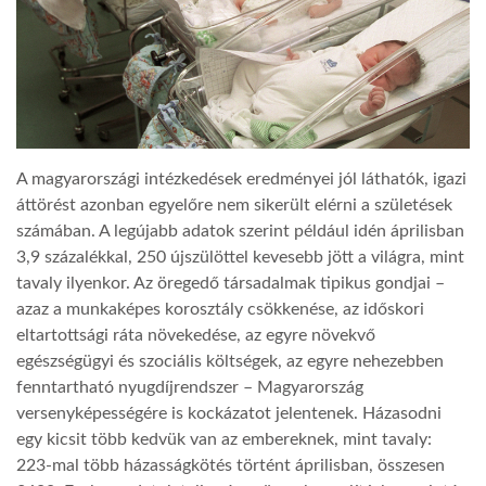
LATIMO.HU
GLOBOBOOK
A magyarországi intézkedések eredményei jól láthatók, igazi
áttörést azonban egyelőre nem sikerült elérni a születések
számában. A legújabb adatok szerint például idén áprilisban
3,9 százalékkal, 250 újszülöttel kevesebb jött a világra, mint
tavaly ilyenkor. Az öregedő társadalmak tipikus gondjai –
azaz a munkaképes korosztály csökkenése, az időskori
eltartottsági ráta növekedése, az egyre növekvő
egészségügyi és szociális költségek, az egyre nehezebben
fenntartható nyugdíjrendszer – Magyarország
versenyképességére is kockázatot jelentenek. Házasodni
egy kicsit több kedvük van az embereknek, mint tavaly:
223-mal több házasságkötés történt áprilisban, összesen