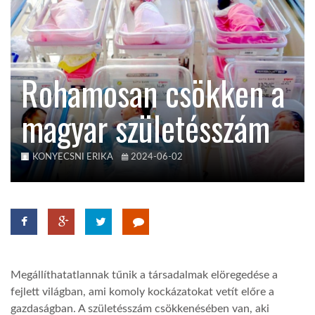
KÖZEL-KELET
Rohamosan csökken a
AUSZTRÁLIA
magyar születésszám
A VILÁG ITTHON
KONYECSNI ERIKA
2024-06-02
MÉDIA
GLOBOTV BP
Megállíthatatlannak tűnik a társadalmak elöregedése a
fejlett világban, ami komoly kockázatokat vetít előre a
HÍR3D
gazdaságban. A születésszám csökkenésében van, aki