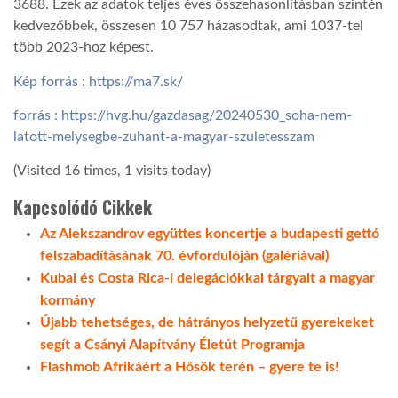
3688. Ezek az adatok teljes éves összehasonlításban szintén
kedvezőbbek, összesen 10 757 házasodtak, ami 1037-tel
több 2023-hoz képest.
Kép forrás : https://ma7.sk/
forrás : https://hvg.hu/gazdasag/20240530_soha-nem-
latott-melysegbe-zuhant-a-magyar-szuletesszam
(Visited 16 times, 1 visits today)
Kapcsolódó Cikkek
Az Alekszandrov együttes koncertje a budapesti gettó
felszabadításának 70. évfordulóján (galériával)
Kubai és Costa Rica-i delegációkkal tárgyalt a magyar
kormány
Újabb tehetséges, de hátrányos helyzetű gyerekeket
segít a Csányi Alapítvány Életút Programja
Flashmob Afrikáért a Hősök terén – gyere te is!