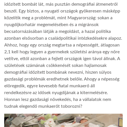
időzített bombát lát, más pusztán demográfiai átmenetről
beszél. Egy biztos, a nyugati országok gyökeresen másképp
TROPICALMAGAZIN
közelítik meg a problémát, mint Magyarország: sokan a
nyugdíjkorhatár megemelésében és a migránsok
GLOBOTV
becsatornázásában látják a megoldást, a hazai politika
azonban elsősorban a családpolitikai intézkedésekre alapoz.
Ahhoz, hogy egy ország megtartsa a népességét, átlagosan
AFRIKA TUDÁSTÁR
2,1 kell hogy legyen a gyermekek születési aránya egy nőre
vetítve, ettől azonban a fejlett országok igen távol állnak. A
születések számának csökkenését sokan hajlamosak
A NAP SZÉPE
demográfiai időzített bombának nevezni, hiszen súlyos
gazdasági problémák eredhetnek belőle. Ahogy a népesség
LINKTR.EE
elöregedik, egyre kevesebb fiatal munkaerő áll
rendelkezésre az idősek nyugdíjának a kitermelésére.
Honnan lesz gazdasági növekedés, ha a vállalatok nem
GLOBOZSARU
tudnak elegendő munkaerőt toborozni?
DOBRAVERO.HU