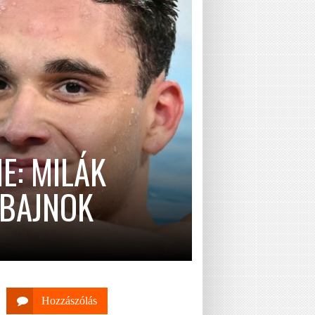
E: MILÁK
 BAJNOK
Hozzászólás