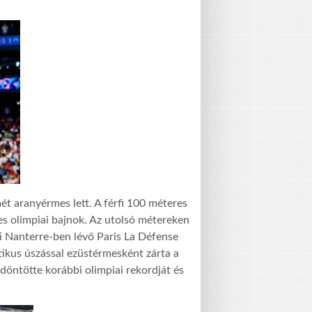
mét aranyérmes lett. A férfi 100 méteres
es olimpiai bajnok. Az utolsó métereken
ti Nanterre-ben lévő Paris La Défense
ikus úszással ezüstérmesként zárta a
öntötte korábbi olimpiai rekordját és