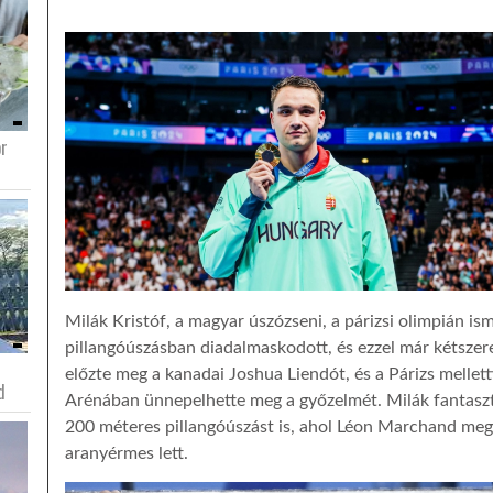
or
Milák Kristóf, a magyar úszózseni, a párizsi olimpián is
pillangóúszásban diadalmaskodott, és ezzel már kétszer
előzte meg a kanadai Joshua Liendót, és a Párizs mellet
d
Arénában ünnepelhette meg a győzelmét. Milák fantaszt
200 méteres pillangóúszást is, ahol Léon Marchand megd
aranyérmes lett.