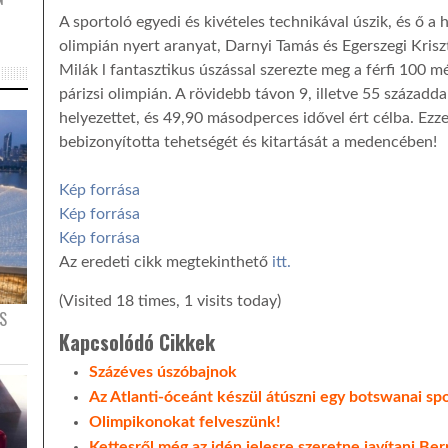
A sportoló egyedi és kivételes technikával úszik, és ő a
olimpián nyert aranyat, Darnyi Tamás és Egerszegi Kriszt
Milák l fantasztikus úszással szerezte meg a férfi 100 m
párizsi olimpián. A rövidebb távon 9, illetve 55 század
helyezettet, és 49,90 másodperces idővel ért célba. Ezze
bebizonyította tehetségét és kitartását a medencében!
Kép forrása
Kép forrása
Kép forrása
Az eredeti cikk megtekinthető
itt.
(Visited 18 times, 1 visits today)
S
Kapcsolódó Cikkek
Százéves úszóbajnok
Az Atlanti-óceánt készül átúszni egy botswanai sp
Olimpikonokat felveszünk!
Kettesről még az idén jelesre szeretne javítani Be