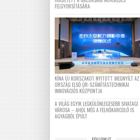
HIRDETETT A GAZDASÁGI NÖVEKEDÉS
FELGYORSÍTÁSÁRA
KÍNA ÚJ KORSZAKOT NYITOTT: MEGNYÍLT AZ
ORSZÁG ELSŐ ŰR-SZÁMÍTÁSTECHNIKAI
INNOVÁCIÓS KÖZPONTJA
A VILÁG EGYIK LEGKÜLÖNLEGESEBB SIVATAGI
VÁROSA – AHOL MÉG A FELHŐKARCOLÓ IS
AGYAGBÓL ÉPÜLT
FOLLOW.IT