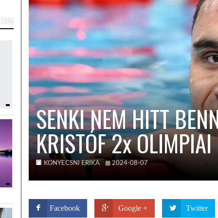
SENKI NEM HITT BENN
KRISTÓF 2x OLIMPIAI
KONYECSNI ERIKA
2024-08-07
Facebook
Google +
Twitter