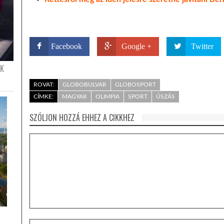
Facebook
Google +
Twitter
ÉK
ROVAT:
GLOBOBULVAR
GLOBOSPORT
CÍMKE:
MAGYAR
OLIMPIA
SPORT
ÚSZÁS
SZÓLJON HOZZÁ EHHEZ A CIKKHEZ