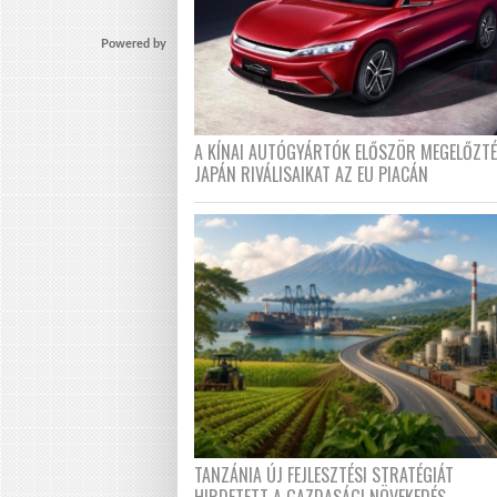
Powered by
A KÍNAI AUTÓGYÁRTÓK ELŐSZÖR MEGELŐZT
JAPÁN RIVÁLISAIKAT AZ EU PIACÁN
TANZÁNIA ÚJ FEJLESZTÉSI STRATÉGIÁT