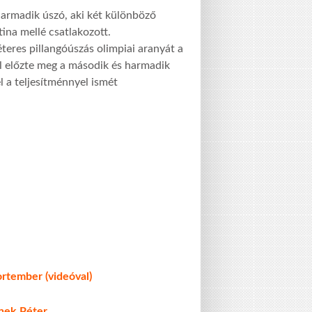
 harmadik úszó, aki két különböző
ina mellé csatlakozott.
éteres pillangóúszás olimpiai aranyát a
dal előzte meg a második és harmadik
l a teljesítménnyel ismét
ortember (videóval)
rnek Péter