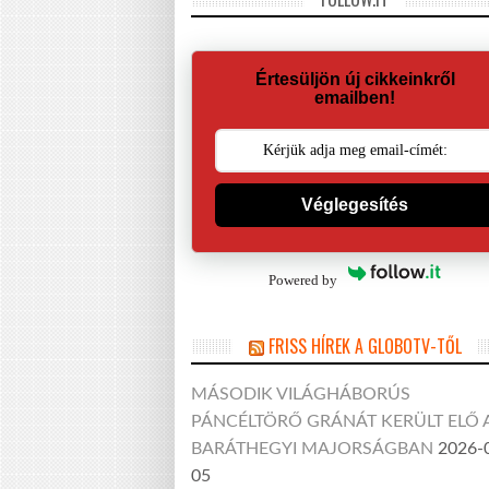
Értesüljön új cikkeinkről
emailben!
Véglegesítés
Powered by
FRISS HÍREK A GLOBOTV-TŐL
MÁSODIK VILÁGHÁBORÚS
PÁNCÉLTÖRŐ GRÁNÁT KERÜLT ELŐ 
BARÁTHEGYI MAJORSÁGBAN
2026-
05