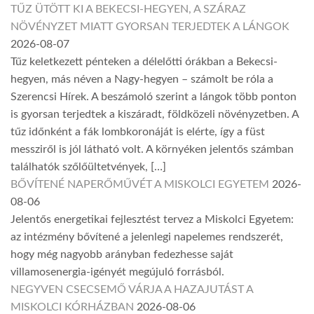
TŰZ ÜTÖTT KI A BEKECSI-HEGYEN, A SZÁRAZ
NÖVÉNYZET MIATT GYORSAN TERJEDTEK A LÁNGOK
2026-08-07
Tűz keletkezett pénteken a délelőtti órákban a Bekecsi-
hegyen, más néven a Nagy-hegyen – számolt be róla a
Szerencsi Hírek. A beszámoló szerint a lángok több ponton
is gyorsan terjedtek a kiszáradt, földközeli növényzetben. A
tűz időnként a fák lombkoronáját is elérte, így a füst
messziről is jól látható volt. A környéken jelentős számban
találhatók szőlőültetvények, […]
BŐVÍTENÉ NAPERŐMŰVÉT A MISKOLCI EGYETEM
2026-
08-06
Jelentős energetikai fejlesztést tervez a Miskolci Egyetem:
az intézmény bővítené a jelenlegi napelemes rendszerét,
hogy még nagyobb arányban fedezhesse saját
villamosenergia-igényét megújuló forrásból.
NEGYVEN CSECSEMŐ VÁRJA A HAZAJUTÁST A
MISKOLCI KÓRHÁZBAN
2026-08-06