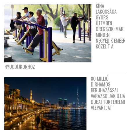
KÍNA
LAKOSSÁGA
GYORS
ÜTEMBEN
ÖREGSZIK: MÁR
MINDEN
NEGYEDIK EMBER
KÖZELÍT A
NYUGDÍJKORHOZ
80 MILLIÓ
DIRHAMOS
BERUHÁZÁSSAL
VARÁZSOLJÁK ÚJJÁ
DUBAI TÖRTÉNELMI
VÍZPARTJÁT