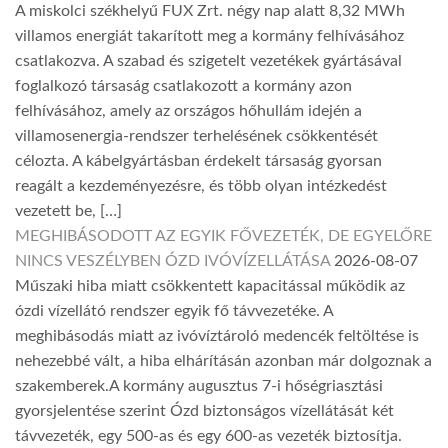
A miskolci székhelyű FUX Zrt. négy nap alatt 8,32 MWh
villamos energiát takarított meg a kormány felhívásához
csatlakozva. A szabad és szigetelt vezetékek gyártásával
foglalkozó társaság csatlakozott a kormány azon
felhívásához, amely az országos hőhullám idején a
villamosenergia-rendszer terhelésének csökkentését
célozta. A kábelgyártásban érdekelt társaság gyorsan
reagált a kezdeményezésre, és több olyan intézkedést
vezetett be, […]
MEGHIBÁSODOTT AZ EGYIK FŐVEZETÉK, DE EGYELŐRE
NINCS VESZÉLYBEN ÓZD IVÓVÍZELLÁTÁSA
2026-08-07
Műszaki hiba miatt csökkentett kapacitással működik az
ózdi vízellátó rendszer egyik fő távvezetéke. A
meghibásodás miatt az ivóvíztároló medencék feltöltése is
nehezebbé vált, a hiba elhárításán azonban már dolgoznak a
szakemberek.A kormány augusztus 7-i hőségriasztási
gyorsjelentése szerint Ózd biztonságos vízellátását két
távvezeték, egy 500-as és egy 600-as vezeték biztosítja.