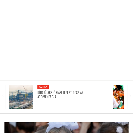
KÖZEL-KELET
AUSZTRÁLIA
A VILÁG ITTHON
MÉDIA
ÁZSIA
KÍNA ÚJABB ÓRIÁSI LÉPÉST TESZ AZ
ATOMENERGIA…
GLOBOTV BP
HÍR3D