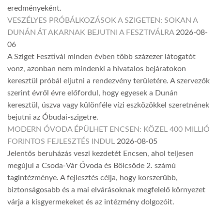
eredményeként.
VESZÉLYES PRÓBÁLKOZÁSOK A SZIGETEN: SOKAN A
DUNÁN ÁT AKARNAK BEJUTNI A FESZTIVÁLRA
2026-08-
06
A Sziget Fesztivál minden évben több százezer látogatót
vonz, azonban nem mindenki a hivatalos bejáratokon
keresztül próbál eljutni a rendezvény területére. A szervezők
szerint évről évre előfordul, hogy egyesek a Dunán
keresztül, úszva vagy különféle vízi eszközökkel szeretnének
bejutni az Óbudai-szigetre.
MODERN ÓVODA ÉPÜLHET ENCSEN: KÖZEL 400 MILLIÓ
FORINTOS FEJLESZTÉS INDUL
2026-08-05
Jelentős beruházás veszi kezdetét Encsen, ahol teljesen
megújul a Csoda-Vár Óvoda és Bölcsőde 2. számú
tagintézménye. A fejlesztés célja, hogy korszerűbb,
biztonságosabb és a mai elvárásoknak megfelelő környezet
várja a kisgyermekeket és az intézmény dolgozóit.