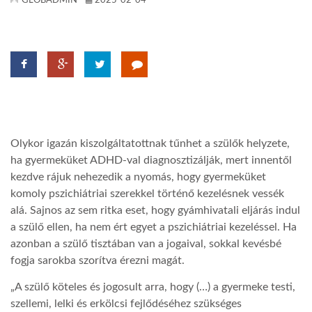
GLOBADMIN
2025-02-04
LATIMO.HU
GLOBOBOOK
Olykor igazán kiszolgáltatottnak tűnhet a szülők helyzete,
ha gyermeküket ADHD-val diagnosztizálják, mert innentől
kezdve rájuk nehezedik a nyomás, hogy gyermeküket
komoly pszichiátriai szerekkel történő kezelésnek vessék
alá. Sajnos az sem ritka eset, hogy gyámhivatali eljárás indul
a szülő ellen, ha nem ért egyet a pszichiátriai kezeléssel. Ha
azonban a szülő tisztában van a jogaival, sokkal kevésbé
fogja sarokba szorítva érezni magát.
„A szülő köteles és jogosult arra, hogy (…) a gyermeke testi,
szellemi, lelki és erkölcsi fejlődéséhez szükséges