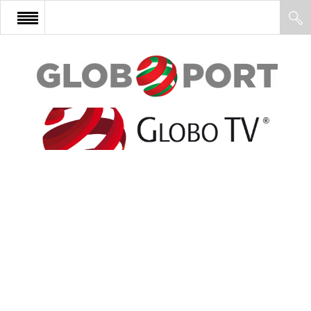
FŐOLDAL
AFRIKA
EURÓPA
ÁZSIA
ÉSZAK-AMERIKA
LATIN-AMERIKA