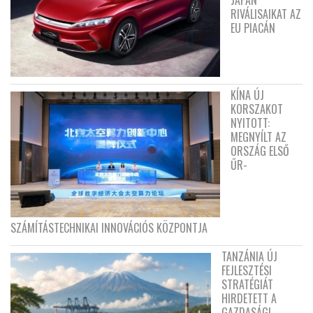
RIVÁLISAIKAT AZ
EU PIACÁN
KÍNA ÚJ
KORSZAKOT
NYITOTT:
MEGNYÍLT AZ
ORSZÁG ELSŐ
ŰR-
SZÁMÍTÁSTECHNIKAI INNOVÁCIÓS KÖZPONTJA
TANZÁNIA ÚJ
FEJLESZTÉSI
STRATÉGIÁT
HIRDETETT A
GAZDASÁGI