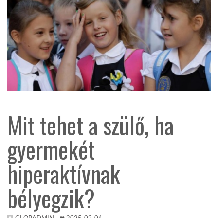
TROPICALMAGAZIN
GLOBOTV
AFRIKA TUDÁSTÁR
Mit tehet a szülő, ha
A NAP SZÉPE
gyermekét
LINKTR.EE
hiperaktívnak
GLOBOZSARU
bélyegzik?
DOBRAVERO.HU