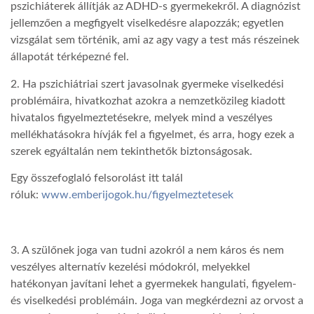
pszichiáterek állítják az ADHD-s gyermekekről. A diagnózist
jellemzően a megfigyelt viselkedésre alapozzák; egyetlen
vizsgálat sem történik, ami az agy vagy a test más részeinek
állapotát térképezné fel.
2. Ha pszichiátriai szert javasolnak gyermeke viselkedési
problémáira, hivatkozhat azokra a nemzetközileg kiadott
hivatalos figyelmeztetésekre, melyek mind a veszélyes
mellékhatásokra hívják fel a figyelmet, és arra, hogy ezek a
szerek egyáltalán nem tekinthetők biztonságosak.
Egy összefoglaló felsorolást itt talál
róluk:
www.emberijogok.hu/figyelmeztetesek
3. A szülőnek joga van tudni azokról a nem káros és nem
veszélyes alternatív kezelési módokról, melyekkel
hatékonyan javítani lehet a gyermekek hangulati, figyelem-
és viselkedési problémáin. Joga van megkérdezni az orvost a