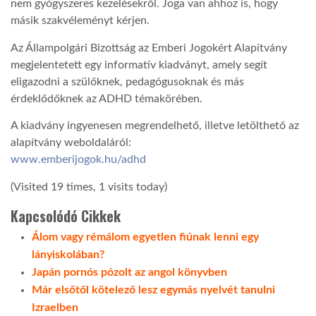
nem gyógyszeres kezelésekről. Joga van ahhoz is, hogy
másik szakvéleményt kérjen.
Az Állampolgári Bizottság az Emberi Jogokért Alapítvány
megjelentetett egy informatív kiadványt, amely segít
eligazodni a szülőknek, pedagógusoknak és más
érdeklődőknek az ADHD témakörében.
A kiadvány ingyenesen megrendelhető, illetve letölthető az
alapítvány weboldaláról:
www.emberijogok.hu/adhd
(Visited 19 times, 1 visits today)
Kapcsolódó Cikkek
Álom vagy rémálom egyetlen fiúnak lenni egy
lányiskolában?
Japán pornós pózolt az angol könyvben
Már elsőtől kötelező lesz egymás nyelvét tanulni
Izraelben