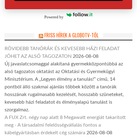
Powered by
FRISS HÍREK A GLOBOTV-TŐL
RÖVIDEBB TANÓRÁK ÉS KEVESEBB HÁZI FELADAT
JÖHET AZ ALSÓ TAGOZATON
2026-08-08
Új javaslatcsomaggal alakítaná gyermekközpontúbbá az
alsó tagozatos oktatást az Oktatási és Gyermekügyi
Minisztérium. A „Legyen élmény a tanulás!” című, 14
pontból álló szakmai ajánlás többek között a tanórák
hosszának rugalmasabb kezelését, hosszabb szüneteket,
kevesebb házi feladatot és élményalapú tanulást is
szorgalmaz.
A FUX Zrt. négy nap alatt 8 Megawatt energiát takarított
meg - A társadalmi felelősségvállalás fontos a
kábelgyártásban érdekelt cég számára
2026-08-08