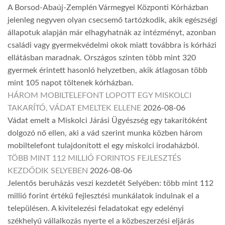
A Borsod-Abaúj-Zemplén Vármegyei Központi Kórházban
jelenleg negyven olyan csecsemő tartózkodik, akik egészségi
állapotuk alapján már elhagyhatnák az intézményt, azonban
családi vagy gyermekvédelmi okok miatt továbbra is kórházi
ellátásban maradnak. Országos szinten több mint 320
gyermek érintett hasonló helyzetben, akik átlagosan több
mint 105 napot töltenek kórházban.
HÁROM MOBILTELEFONT LOPOTT EGY MISKOLCI
TAKARÍTÓ, VÁDAT EMELTEK ELLENE
2026-08-06
Vádat emelt a Miskolci Járási Ügyészség egy takarítóként
dolgozó nő ellen, aki a vád szerint munka közben három
mobiltelefont tulajdonított el egy miskolci irodaházból.
TÖBB MINT 112 MILLIÓ FORINTOS FEJLESZTÉS
KEZDŐDIK SELYEBEN
2026-08-06
Jelentős beruházás veszi kezdetét Selyében: több mint 112
millió forint értékű fejlesztési munkálatok indulnak el a
településen. A kivitelezési feladatokat egy edelényi
székhelyű vállalkozás nyerte el a közbeszerzési eljárás