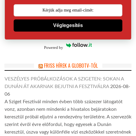
Véglegesítés
Powered by
FRISS HÍREK A GLOBOTV-TŐL
VESZÉLYES PRÓBÁLKOZÁSOK A SZIGETEN: SOKAN A
DUNÁN ÁT AKARNAK BEJUTNI A FESZTIVÁLRA
2026-08-
06
A Sziget Fesztivál minden évben több százezer látogatót
vonz, azonban nem mindenki a hivatalos bejáratokon
keresztül próbál eljutni a rendezvény területére. A szervezők
szerint évről évre előfordul, hogy egyesek a Dunán
keresztül, úszva vagy különféle vízi eszközökkel szeretnének