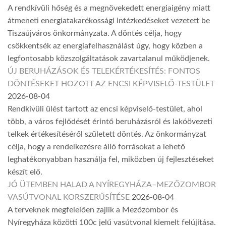
A rendkívüli hőség és a megnövekedett energiaigény miatt
átmeneti energiatakarékossági intézkedéseket vezetett be
Tiszaújváros önkormányzata. A döntés célja, hogy
csökkentsék az energiafelhasználást úgy, hogy közben a
legfontosabb közszolgáltatások zavartalanul működjenek.
ÚJ BERUHÁZÁSOK ÉS TELEKÉRTÉKESÍTÉS: FONTOS
DÖNTÉSEKET HOZOTT AZ ENCSI KÉPVISELŐ-TESTÜLET
2026-08-04
Rendkívüli ülést tartott az encsi képviselő-testület, ahol
több, a város fejlődését érintő beruházásról és lakóövezeti
telkek értékesítéséről született döntés. Az önkormányzat
célja, hogy a rendelkezésre álló forrásokat a lehető
leghatékonyabban használja fel, miközben új fejlesztéseket
készít elő.
JÓ ÜTEMBEN HALAD A NYÍREGYHÁZA–MEZŐZOMBOR
VASÚTVONAL KORSZERŰSÍTÉSE
2026-08-04
A terveknek megfelelően zajlik a Mezőzombor és
Nyíregyháza közötti 100c jelű vasútvonal kiemelt felújítása.