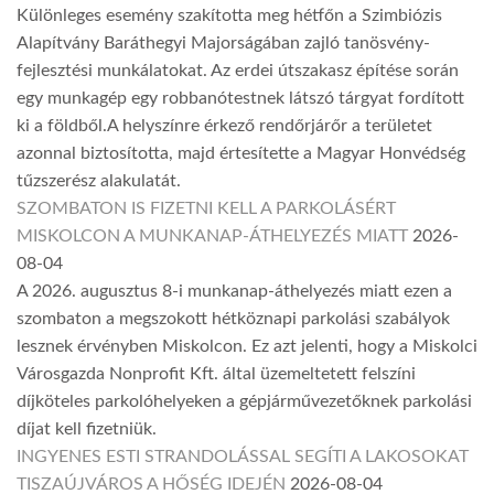
Különleges esemény szakította meg hétfőn a Szimbiózis
Alapítvány Baráthegyi Majorságában zajló tanösvény-
fejlesztési munkálatokat. Az erdei útszakasz építése során
egy munkagép egy robbanótestnek látszó tárgyat fordított
ki a földből.A helyszínre érkező rendőrjárőr a területet
azonnal biztosította, majd értesítette a Magyar Honvédség
tűzszerész alakulatát.
SZOMBATON IS FIZETNI KELL A PARKOLÁSÉRT
MISKOLCON A MUNKANAP-ÁTHELYEZÉS MIATT
2026-
08-04
A 2026. augusztus 8-i munkanap-áthelyezés miatt ezen a
szombaton a megszokott hétköznapi parkolási szabályok
lesznek érvényben Miskolcon. Ez azt jelenti, hogy a Miskolci
Városgazda Nonprofit Kft. által üzemeltetett felszíni
díjköteles parkolóhelyeken a gépjárművezetőknek parkolási
díjat kell fizetniük.
INGYENES ESTI STRANDOLÁSSAL SEGÍTI A LAKOSOKAT
TISZAÚJVÁROS A HŐSÉG IDEJÉN
2026-08-04