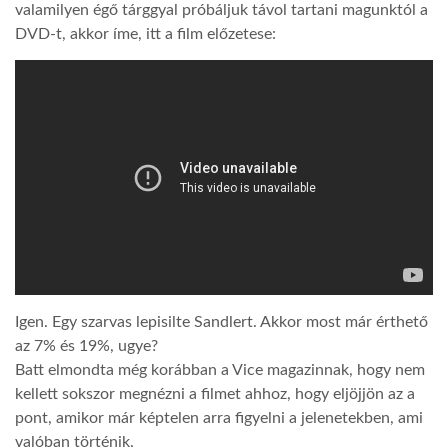
valamilyen égő tárggyal próbáljuk távol tartani magunktól a
DVD-t, akkor íme, itt a film előzetese:
LATIMO.HU
GLOBOBOOK
Igen. Egy szarvas lepisilte Sandlert. Akkor most már érthető
az 7% és 19%, ugye?
Batt elmondta még korábban a Vice magazinnak, hogy nem
kellett sokszor megnézni a filmet ahhoz, hogy eljöjjön az a
pont, amikor már képtelen arra figyelni a jelenetekben, ami
valóban történik.