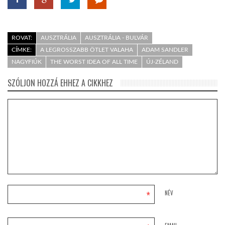
ROVAT:
AUSZTRÁLIA
AUSZTRÁLIA - BULVÁR
CÍMKE:
A LEGROSSZABB ÖTLET VALAHA
ADAM SANDLER
NAGYFIÚK
THE WORST IDEA OF ALL TIME
ÚJ-ZÉLAND
SZÓLJON HOZZÁ EHHEZ A CIKKHEZ
*
NÉV