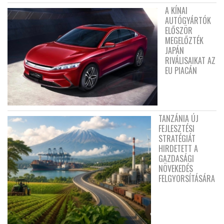
A KÍNAI
AUTÓGYÁRTÓK
ELŐSZÖR
MEGELŐZTÉK
JAPÁN
RIVÁLISAIKAT AZ
EU PIACÁN
TANZÁNIA ÚJ
FEJLESZTÉSI
STRATÉGIÁT
HIRDETETT A
GAZDASÁGI
NÖVEKEDÉS
FELGYORSÍTÁSÁRA