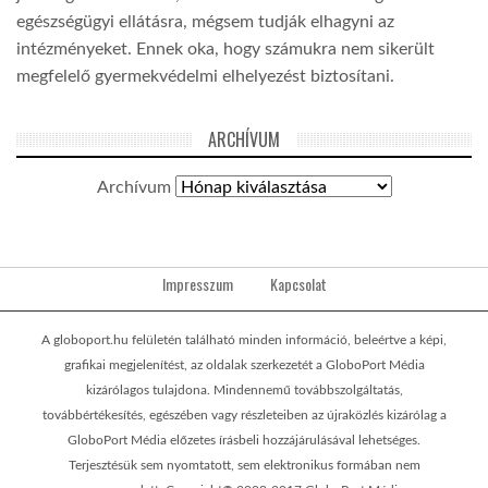
egészségügyi ellátásra, mégsem tudják elhagyni az
intézményeket. Ennek oka, hogy számukra nem sikerült
megfelelő gyermekvédelmi elhelyezést biztosítani.
ARCHÍVUM
Archívum
Impresszum
Kapcsolat
A globoport.hu felületén található minden információ, beleértve a képi,
grafikai megjelenítést, az oldalak szerkezetét a GloboPort Média
kizárólagos tulajdona. Mindennemű továbbszolgáltatás,
továbbértékesítés, egészében vagy részleteiben az újraközlés kizárólag a
GloboPort Média előzetes írásbeli hozzájárulásával lehetséges.
Terjesztésük sem nyomtatott, sem elektronikus formában nem