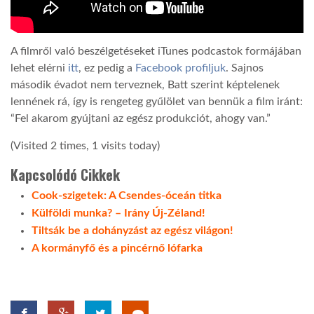
A filmről való beszélgetéseket iTunes podcastok formájában
lehet elérni
itt
, ez pedig a
Facebook profiljuk
. Sajnos
második évadot nem terveznek, Batt szerint képtelenek
lennének rá, így is rengeteg gyűlölet van bennük a film iránt:
“Fel akarom gyújtani az egész produkciót, ahogy van.”
(Visited 2 times, 1 visits today)
Kapcsolódó Cikkek
Cook-szigetek: A Csendes-óceán titka
Külföldi munka? – Irány Új-Zéland!
Tiltsák be a dohányzást az egész világon!
A kormányfő és a pincérnő lófarka