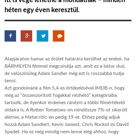
itt is vége lehetne a mondatnak – minden
héten egy éven keresztül.
TROPICALMAGAZIN
GLOBOTV
AFRIKA TUDÁSTÁR
Alapjáraton hamar az őrület határára kerülhet az ember, ha
BÁRMILYEN filmmel megcsinálja azt, amit ez a bátor duó,
A NAP SZÉPE
de valószínűleg Adam Sandler még ezt is rosszabbá tudja
tenni.
Azt gondolnánk a film 5,4-es értékelésével IMDB-n, hogy
LINKTR.EE
még az “összeszorított fogakkal nézhető” kategóriába
tartozik, de ilyenkor érdemes ránézni a többi filmértékelő
oldalra is. A Rotten Tomatoes-on mindössze 7%-ot sikerült
GLOBOZSARU
elérnie, a Metacritic-en pedig 19-et. Ehhez pedig adjuk
hozzá Adam Sandlert, Kevin Jamest, Chris Rockot és David
DOBRAVERO.HU
Spadet. Ha ez még mindig nem lenne elég ahhoz, hogy