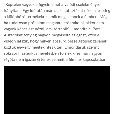
“Képtelen vagyok a figyelmemet a valódi cselekményre
irányítani. Egy idő után már csak statisztákat nézem, esetleg
a különböző termékekre, amik megjelennek a filmben. Még
ha tudatosan próbálom magamra erőszakolni, akkor sem
vagyok képes azt nézni, ami történik” – mondta el Batt.
A srácokat tényleg nagyon megviselte az egész, ezen a
videón látszik, hogy milyen abszurd beszélgetések zajlanak
köztük egy-egy megtekintés után. Elmondásuk szerint
sokszor hisztérikus nevetésben törnek ki és már nagyon
régóta nem igazán értenek semmit a filmmel kapcsolatban.