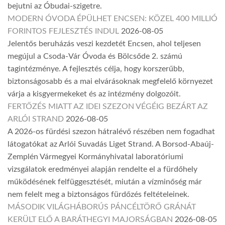
bejutni az Óbudai-szigetre.
MODERN ÓVODA ÉPÜLHET ENCSEN: KÖZEL 400 MILLIÓ
FORINTOS FEJLESZTÉS INDUL
2026-08-05
Jelentős beruházás veszi kezdetét Encsen, ahol teljesen
megújul a Csoda-Vár Óvoda és Bölcsőde 2. számú
tagintézménye. A fejlesztés célja, hogy korszerűbb,
biztonságosabb és a mai elvárásoknak megfelelő környezet
várja a kisgyermekeket és az intézmény dolgozóit.
FERTŐZÉS MIATT AZ IDEI SZEZON VÉGÉIG BEZÁRT AZ
ARLÓI STRAND
2026-08-05
A 2026-os fürdési szezon hátralévő részében nem fogadhat
látogatókat az Arlói Suvadás Liget Strand. A Borsod-Abaúj-
Zemplén Vármegyei Kormányhivatal laboratóriumi
vizsgálatok eredményei alapján rendelte el a fürdőhely
működésének felfüggesztését, miután a vízminőség már
nem felelt meg a biztonságos fürdőzés feltételeinek.
MÁSODIK VILÁGHÁBORÚS PÁNCÉLTÖRŐ GRÁNÁT
KERÜLT ELŐ A BARÁTHEGYI MAJORSÁGBAN
2026-08-05