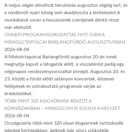
A május végén elindított beruházás augusztus végéig tart, és
a rendkívüli nyári hőség sem akadályozta a kivitelezést.A
munkálatok során a hosszúsínek cseréjének döntő része
már elkészült.
ÜNNEPI PROGRAMSOROZATTAL NYIT ÚJRA A
MISKOLCTAPOLCAI BARLANGFÜRDŐ AUGUSZTUSBAN
2026-08-04
A Miskolctapolcai Barlangfürdő augusztus 20-án ismét
megnyitja kapuit a látogatók előtt, a visszatérést pedig egy
négynapos rendezvénysorozattal ünnepli. Augusztus 20. és
23. között a fürdő előtti sétányon koncertek, élőzenei
fellépések és szórakoztató programok várják az
érdeklődőket.
TÖBB MINT 320 KISGYERMEK REKEDT A
KÓRHÁZAKBAN – MISKOLCON IS SÚLYOS A HELYZET
2026-08-04
Országszerte több mint 320 olyan kisgyermek tartózkodik
jelenleg kórházakban, akiknek már nincs szükségük