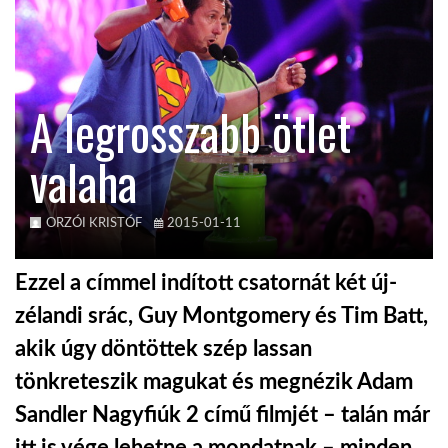
KÖZEL-KELET
A legrosszabb ötlet
AUSZTRÁLIA
valaha
A VILÁG ITTHON
ORZÓI KRISTÓF
2015-01-11
MÉDIA
Ezzel a címmel indított csatornát két új-
zélandi srác, Guy Montgomery és Tim Batt,
akik úgy döntöttek szép lassan
GLOBOTV BP
tönkreteszik magukat és megnézik Adam
Sandler Nagyfiúk 2 című filmjét – talán már
HÍR3D