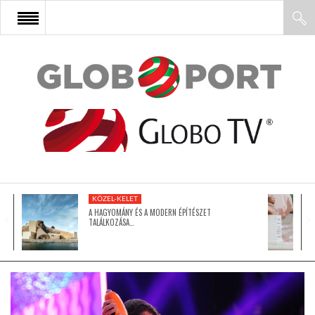
FŐOLDAL
AFRIKA
EURÓPA
KÖZEL-KELET
ÁZSIA
A HAGYOMÁNY ÉS A MODERN ÉPÍTÉSZET
TALÁLKOZÁSA…
ÉSZAK-AMERIKA
LATIN-AMERIKA