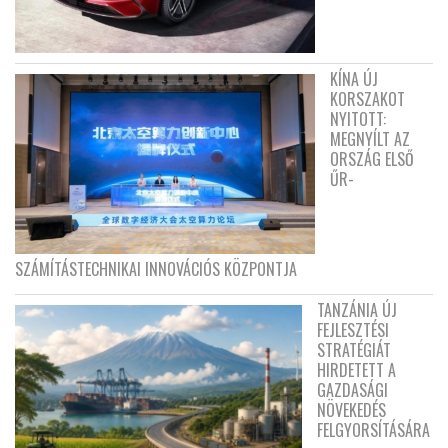
KÍNA ÚJ
KORSZAKOT
NYITOTT:
MEGNYÍLT AZ
ORSZÁG ELSŐ
ŰR-
SZÁMÍTÁSTECHNIKAI INNOVÁCIÓS KÖZPONTJA
TANZÁNIA ÚJ
FEJLESZTÉSI
STRATÉGIÁT
HIRDETETT A
GAZDASÁGI
NÖVEKEDÉS
FELGYORSÍTÁSÁRA