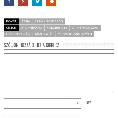
ROVAT:
ÁZSIA
ÁZSIA - GAZDASÁG
CÍMKE:
ATOMERŐMŰ
FÖLDRENGÉS
ÖRMÉNYORSZÁG
OROSZORSZÁG
TÁMOGATÁS
YERVAND ZAKHARYAN
SZÓLJON HOZZÁ EHHEZ A CIKKHEZ
*
NÉV