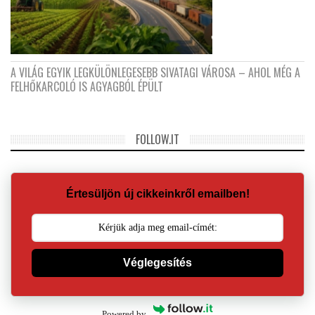
A VILÁG EGYIK LEGKÜLÖNLEGESEBB SIVATAGI VÁROSA – AHOL MÉG A
FELHŐKARCOLÓ IS AGYAGBÓL ÉPÜLT
FOLLOW.IT
Értesüljön új cikkeinkről emailben!
Véglegesítés
Powered by