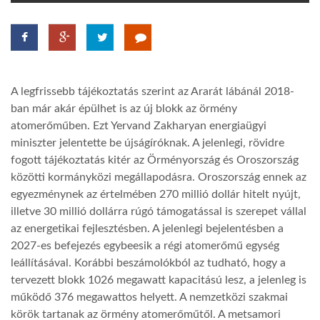
TROPICALMAGAZIN
GLOBOTV
A legfrissebb tájékoztatás szerint az Ararát lábánál 2018-
ban már akár épülhet is az új blokk az örmény
AFRIKA TUDÁSTÁR
atomerőműben. Ezt Yervand Zakharyan energiaügyi
miniszter jelentette be újságíróknak. A jelenlegi, rövidre
fogott tájékoztatás kitér az Örményország és Oroszország
A NAP SZÉPE
közötti kormányközi megállapodásra. Oroszország ennek az
egyezménynek az értelmében 270 millió dollár hitelt nyújt,
illetve 30 millió dollárra rúgó támogatással is szerepet vállal
LINKTR.EE
az energetikai fejlesztésben. A jelenlegi bejelentésben a
2027-es befejezés egybeesik a régi atomerőmű egység
GLOBOZSARU
leállításával. Korábbi beszámolókból az tudható, hogy a
tervezett blokk 1026 megawatt kapacitású lesz, a jelenleg is
működő 376 megawattos helyett. A nemzetközi szakmai
DOBRAVERO.HU
körök tartanak az örmény atomerőműtől. A metsamori