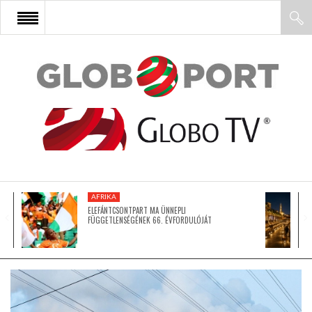
FŐOLDAL
AFRIKA
EURÓPA
AFRIKA
ÁZSIA
ELEFÁNTCSONTPART MA ÜNNEPLI
FÜGGETLENSÉGÉNEK 66. ÉVFORDULÓJÁT
ÉSZAK-AMERIKA
LATIN-AMERIKA