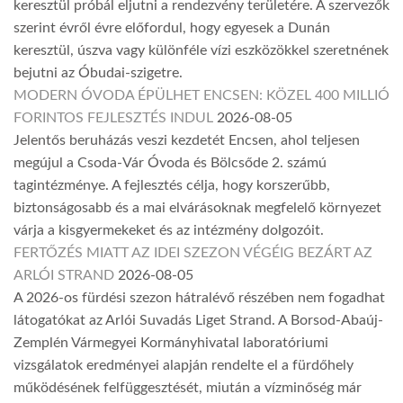
keresztül próbál eljutni a rendezvény területére. A szervezők
szerint évről évre előfordul, hogy egyesek a Dunán
keresztül, úszva vagy különféle vízi eszközökkel szeretnének
bejutni az Óbudai-szigetre.
MODERN ÓVODA ÉPÜLHET ENCSEN: KÖZEL 400 MILLIÓ
FORINTOS FEJLESZTÉS INDUL
2026-08-05
Jelentős beruházás veszi kezdetét Encsen, ahol teljesen
megújul a Csoda-Vár Óvoda és Bölcsőde 2. számú
tagintézménye. A fejlesztés célja, hogy korszerűbb,
biztonságosabb és a mai elvárásoknak megfelelő környezet
várja a kisgyermekeket és az intézmény dolgozóit.
FERTŐZÉS MIATT AZ IDEI SZEZON VÉGÉIG BEZÁRT AZ
ARLÓI STRAND
2026-08-05
A 2026-os fürdési szezon hátralévő részében nem fogadhat
látogatókat az Arlói Suvadás Liget Strand. A Borsod-Abaúj-
Zemplén Vármegyei Kormányhivatal laboratóriumi
vizsgálatok eredményei alapján rendelte el a fürdőhely
működésének felfüggesztését, miután a vízminőség már