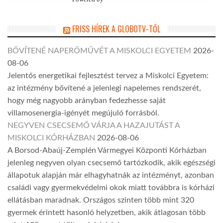
FRISS HÍREK A GLOBOTV-TŐL
BŐVÍTENÉ NAPERŐMŰVÉT A MISKOLCI EGYETEM
2026-
08-06
Jelentős energetikai fejlesztést tervez a Miskolci Egyetem:
az intézmény bővítené a jelenlegi napelemes rendszerét,
hogy még nagyobb arányban fedezhesse saját
villamosenergia-igényét megújuló forrásból.
NEGYVEN CSECSEMŐ VÁRJA A HAZAJUTÁST A
MISKOLCI KÓRHÁZBAN
2026-08-06
A Borsod-Abaúj-Zemplén Vármegyei Központi Kórházban
jelenleg negyven olyan csecsemő tartózkodik, akik egészségi
állapotuk alapján már elhagyhatnák az intézményt, azonban
családi vagy gyermekvédelmi okok miatt továbbra is kórházi
ellátásban maradnak. Országos szinten több mint 320
gyermek érintett hasonló helyzetben, akik átlagosan több