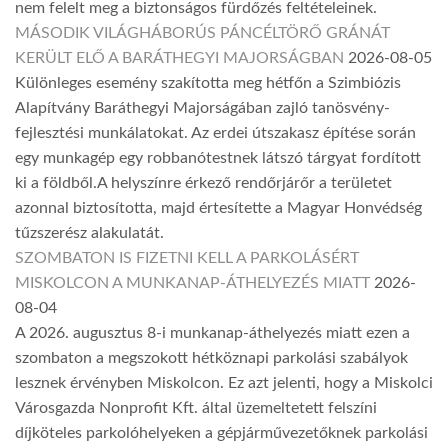
nem felelt meg a biztonságos fürdőzés feltételeinek.
MÁSODIK VILÁGHÁBORÚS PÁNCÉLTÖRŐ GRÁNÁT
KERÜLT ELŐ A BARÁTHEGYI MAJORSÁGBAN
2026-08-05
Különleges esemény szakította meg hétfőn a Szimbiózis
Alapítvány Baráthegyi Majorságában zajló tanösvény-
fejlesztési munkálatokat. Az erdei útszakasz építése során
egy munkagép egy robbanótestnek látszó tárgyat fordított
ki a földből.A helyszínre érkező rendőrjárőr a területet
azonnal biztosította, majd értesítette a Magyar Honvédség
tűzszerész alakulatát.
SZOMBATON IS FIZETNI KELL A PARKOLÁSÉRT
MISKOLCON A MUNKANAP-ÁTHELYEZÉS MIATT
2026-
08-04
A 2026. augusztus 8-i munkanap-áthelyezés miatt ezen a
szombaton a megszokott hétköznapi parkolási szabályok
lesznek érvényben Miskolcon. Ez azt jelenti, hogy a Miskolci
Városgazda Nonprofit Kft. által üzemeltetett felszíni
díjköteles parkolóhelyeken a gépjárművezetőknek parkolási