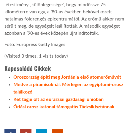
létesítmény „különlegessége”, hogy mindössze 75
kilométerre van egy, a ’80-as években bekövetkezett
LATIMO.HU
hatalmas földrengés epicentrumától. Az erőmű akkor nem
sérült meg, de egységeit leállították. A második egységet
GLOBOBOOK
azonban a ’90-es évek közepén újraindították.
Fotó: Europress Getty Images
(Visited 3 times, 1 visits today)
Kapcsolódó Cikkek
Oroszország építi meg Jordánia első atomerőművét
Medve a piramisoknál: Mérlegen az egyiptomi-orosz
találkozó
Két tagjelölt az eurázsiai gazdasági unióban
Óriási orosz katonai támogatás Tádzsikisztánnak