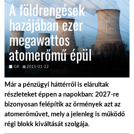
A földrengések
KÖZEL-KELET
hazájában ezer
megawattos
AUSZTRÁLIA
atomerőmű épül
A VILÁG ITTHON
GR
2015-01-22
MÉDIA
Már a pénzügyi háttérről is elárultak
részleteket éppen a napokban: 2027-re
bizonyosan felépítik az örmények azt az
GLOBOTV BP
atomerőművet, mely a jelenleg is működő
régi blokk kiváltását szolgája.
HÍR3D