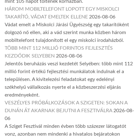
mint 105 napot töltenek kórházban.
HÁROM MOBILTELEFONT LOPOTT EGY MISKOLCI
TAKARÍTÓ, VÁDAT EMELTEK ELLENE
2026-08-06
Vádat emelt a Miskolci Járási Ügyészség egy takarítóként
dolgozó nő ellen, aki a vád szerint munka közben három
mobiltelefont tulajdonított el egy miskolci irodaházból.
TÖBB MINT 112 MILLIÓ FORINTOS FEJLESZTÉS
KEZDŐDIK SELYEBEN
2026-08-06
Jelentős beruházás veszi kezdetét Selyében: több mint 112
millió forint értékű fejlesztési munkálatok indulnak el a
településen. A kivitelezési feladatokat egy edelényi
székhelyű vállalkozás nyerte el a közbeszerzési eljárás
eredményeként.
VESZÉLYES PRÓBÁLKOZÁSOK A SZIGETEN: SOKAN A
DUNÁN ÁT AKARNAK BEJUTNI A FESZTIVÁLRA
2026-08-
06
A Sziget Fesztivál minden évben több százezer látogatót
vonz, azonban nem mindenki a hivatalos bejáratokon