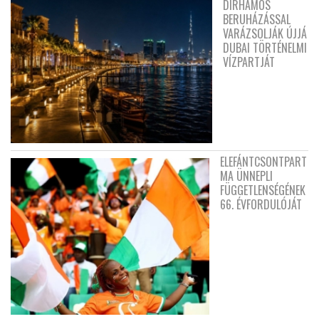
DIRHAMOS
BERUHÁZÁSSAL
VARÁZSOLJÁK ÚJJÁ
DUBAI TÖRTÉNELMI
VÍZPARTJÁT
ELEFÁNTCSONTPART
MA ÜNNEPLI
FÜGGETLENSÉGÉNEK
66. ÉVFORDULÓJÁT