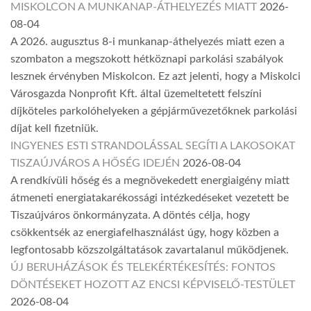
MISKOLCON A MUNKANAP-ÁTHELYEZÉS MIATT
2026-
08-04
A 2026. augusztus 8-i munkanap-áthelyezés miatt ezen a
szombaton a megszokott hétköznapi parkolási szabályok
lesznek érvényben Miskolcon. Ez azt jelenti, hogy a Miskolci
Városgazda Nonprofit Kft. által üzemeltetett felszíni
díjköteles parkolóhelyeken a gépjárművezetőknek parkolási
díjat kell fizetniük.
INGYENES ESTI STRANDOLÁSSAL SEGÍTI A LAKOSOKAT
TISZAÚJVÁROS A HŐSÉG IDEJÉN
2026-08-04
A rendkívüli hőség és a megnövekedett energiaigény miatt
átmeneti energiatakarékossági intézkedéseket vezetett be
Tiszaújváros önkormányzata. A döntés célja, hogy
csökkentsék az energiafelhasználást úgy, hogy közben a
legfontosabb közszolgáltatások zavartalanul működjenek.
ÚJ BERUHÁZÁSOK ÉS TELEKÉRTÉKESÍTÉS: FONTOS
DÖNTÉSEKET HOZOTT AZ ENCSI KÉPVISELŐ-TESTÜLET
2026-08-04