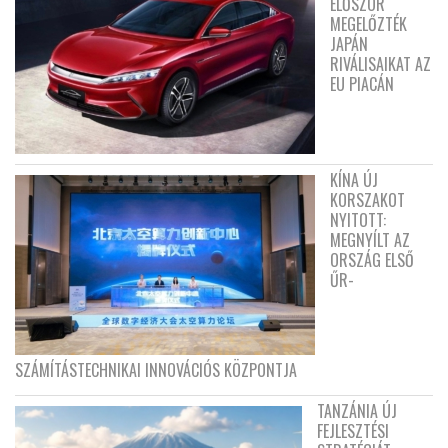
ELŐSZÖR
MEGELŐZTÉK
JAPÁN
RIVÁLISAIKAT AZ
EU PIACÁN
KÍNA ÚJ
KORSZAKOT
NYITOTT:
MEGNYÍLT AZ
ORSZÁG ELSŐ
ŰR-
SZÁMÍTÁSTECHNIKAI INNOVÁCIÓS KÖZPONTJA
TANZÁNIA ÚJ
FEJLESZTÉSI