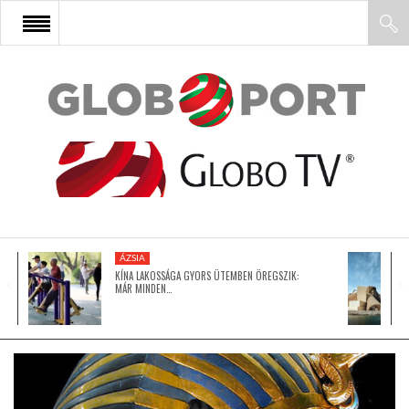
FŐOLDAL
AFRIKA
EURÓPA
ÁZSIA
ÁZSIA
KÍNA LAKOSSÁGA GYORS ÜTEMBEN ÖREGSZIK:
MÁR MINDEN…
ÉSZAK-AMERIKA
LATIN-AMERIKA