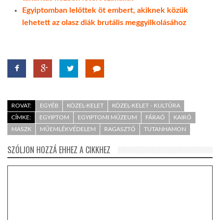
Egyiptomban lelőttek öt embert, akiknek közük
lehetett az olasz diák brutális meggyilkolásához
ROVAT:
EGYÉB
KÖZEL-KELET
KÖZEL-KELET - KULTÚRA
CÍMKE:
EGYIPTOM
EGYIPTOMI MÚZEUM
FÁRAÓ
KAIRÓ
MASZK
MŰEMLÉKVÉDELEM
RAGASZTÓ
TUTANHAMON
SZÓLJON HOZZÁ EHHEZ A CIKKHEZ