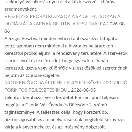
székhelyű vállalkozás nyerte el a közbeszerzési eljárás
eredményeként.
VESZÉLYES PRÓBÁLKOZÁSOK A SZIGETEN: SOKAN A
DUNÁN ÁT AKARNAK BEJUTNI A FESZTIVÁLRA
2026-08-
06
A Sziget Fesztivál minden évben több százezer látogatót
vonz, azonban nem mindenki a hivatalos bejáratokon
keresztül próbál eljutni a rendezvény területére. A szervezők
szerint évről évre előfordul, hogy egyesek a Dunán
keresztül, úszva vagy különféle vízi eszközökkel szeretnének
bejutni az Óbudai-szigetre.
MODERN ÓVODA ÉPÜLHET ENCSEN: KÖZEL 400 MILLIÓ
FORINTOS FEJLESZTÉS INDUL
2026-08-05
Jelentős beruházás veszi kezdetét Encsen, ahol teljesen
megújul a Csoda-Vár Óvoda és Bölcsőde 2. számú
tagintézménye. A fejlesztés célja, hogy korszerűbb,
biztonságosabb és a mai elvárásoknak megfelelő környezet
várja a kisgyermekeket és az intézmény dolgozóit.