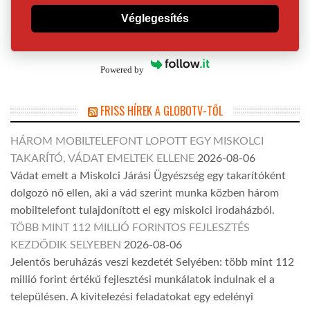
Véglegesítés
Powered by
FRISS HÍREK A GLOBOTV-TŐL
HÁROM MOBILTELEFONT LOPOTT EGY MISKOLCI
TAKARÍTÓ, VÁDAT EMELTEK ELLENE
2026-08-06
Vádat emelt a Miskolci Járási Ügyészség egy takarítóként
dolgozó nő ellen, aki a vád szerint munka közben három
mobiltelefont tulajdonított el egy miskolci irodaházból.
TÖBB MINT 112 MILLIÓ FORINTOS FEJLESZTÉS
KEZDŐDIK SELYEBEN
2026-08-06
Jelentős beruházás veszi kezdetét Selyében: több mint 112
millió forint értékű fejlesztési munkálatok indulnak el a
településen. A kivitelezési feladatokat egy edelényi