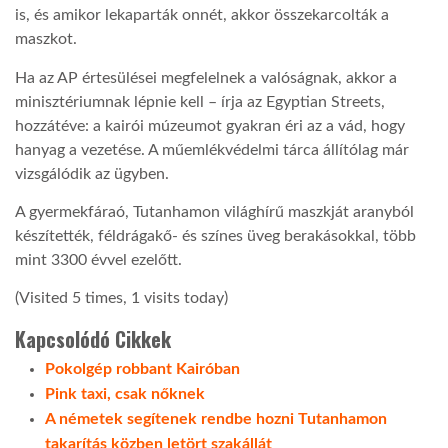
is, és amikor lekaparták onnét, akkor összekarcolták a
maszkot.
LATIMO.HU
Ha az AP értesülései megfelelnek a valóságnak, akkor a
minisztériumnak lépnie kell – írja az Egyptian Streets,
GLOBOBOOK
hozzátéve: a kairói múzeumot gyakran éri az a vád, hogy
hanyag a vezetése. A műemlékvédelmi tárca állítólag már
vizsgálódik az ügyben.
A gyermekfáraó, Tutanhamon világhírű maszkját aranyból
készítették, féldrágakő- és színes üveg berakásokkal, több
mint 3300 évvel ezelőtt.
(Visited 5 times, 1 visits today)
Kapcsolódó Cikkek
Pokolgép robbant Kairóban
Pink taxi, csak nőknek
A németek segítenek rendbe hozni Tutanhamon
takarítás közben letört szakállát