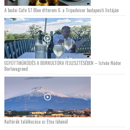
A budai Cafe 57 Blue étterem 6. a Tripadvisor budapesti listáján
EGYÜTTMŰKÖDÉS A BORKULTÚRA FEJLESZTÉSÉBEN – István Nádor
Borlovagrend
Kultúrák találkozása az Etna lábánál