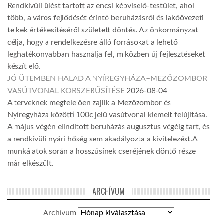
Rendkívüli ülést tartott az encsi képviselő-testület, ahol
több, a város fejlődését érintő beruházásról és lakóövezeti
telkek értékesítéséről született döntés. Az önkormányzat
célja, hogy a rendelkezésre álló forrásokat a lehető
leghatékonyabban használja fel, miközben új fejlesztéseket
készít elő.
JÓ ÜTEMBEN HALAD A NYÍREGYHÁZA–MEZŐZOMBOR
VASÚTVONAL KORSZERŰSÍTÉSE
2026-08-04
A terveknek megfelelően zajlik a Mezőzombor és
Nyíregyháza közötti 100c jelű vasútvonal kiemelt felújítása.
A május végén elindított beruházás augusztus végéig tart, és
a rendkívüli nyári hőség sem akadályozta a kivitelezést.A
munkálatok során a hosszúsínek cseréjének döntő része
már elkészült.
ARCHÍVUM
Archívum