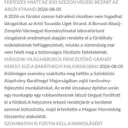
FERTŐZÉS MIATT AZ IDEI SZEZON VÉGÉIG BEZÁRT AZ
ARLÓI STRAND
2026-08-05
A 2026-os fürdési szezon hátralévő részében nem fogadhat
látogatókat az Arlói Suvadás Liget Strand. A Borsod-Abaúj-
Zemplén Vármegyei Kormányhivatal laboratóriumi
vizsgálatok eredményei alapján rendelte el a fürdőhely
működésének felfüggesztését, miután a vízminőség már
nem felelt meg a biztonságos fürdőzés feltételeinek.
MÁSODIK VILÁGHÁBORÚS PÁNCÉLTÖRŐ GRÁNÁT
KERÜLT ELŐ A BARÁTHEGYI MAJORSÁGBAN
2026-08-05
Különleges esemény szakította meg hétfőn a Szimbiózis
Alapítvány Baráthegyi Majorságában zajló tanösvény-
fejlesztési munkálatokat. Az erdei útszakasz építése során
egy munkagép egy robbanótestnek látszó tárgyat fordított
ki a földből.A helyszínre érkező rendőrjárőr a területet
azonnal biztosította, majd értesítette a Magyar Honvédség
tűzszerész alakulatát.
SZOMBATON IS FIZETNI KELL A PARKOLÁSÉRT