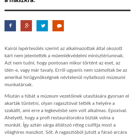
a maszkra.
TROPICALMAGAZIN
GLOBOTV
Kairói lapértesülés szerint az alkalmazottak által okozott
AFRIKA TUDÁSTÁR
kárt nem jelentették a műemlékvédelmi minisztériumnak.
Azt nem tudni, hogy pontosan mikor történt az eset, az
idén-e, vagy már tavaly. Erről ugyanis nem számoltak be az
A NAP SZÉPE
amerikai hírügynökségnek névtelenül nyilatkozó múzeumi
munkatársak.
LINKTR.EE
Miután a hibát a múzeum vezetőinek utasítására gyorsan el
akarták tüntetni, olyan ragasztóval tették a helyére a
GLOBOZSARU
szakállt, ami erre a legkevésbé sem volt alkalmas. Epoxival.
Ahelyett, hogy a profi restaurátorokra bízták volna a
munkát. Így aztán sárga átlátszó réteg csúfítja most a
DOBRAVERO.HU
világhíres maszkot. Sőt. A ragasztóból jutott a fáraó arcára