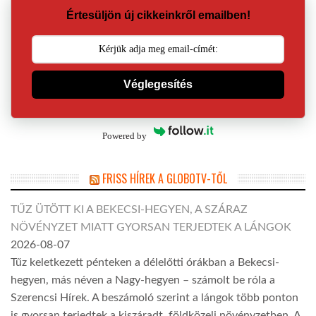
Értesüljön új cikkeinkről emailben!
Véglegesítés
Powered by
FRISS HÍREK A GLOBOTV-TŐL
TŰZ ÜTÖTT KI A BEKECSI-HEGYEN, A SZÁRAZ
NÖVÉNYZET MIATT GYORSAN TERJEDTEK A LÁNGOK
2026-08-07
Tűz keletkezett pénteken a délelőtti órákban a Bekecsi-
hegyen, más néven a Nagy-hegyen – számolt be róla a
Szerencsi Hírek. A beszámoló szerint a lángok több ponton
is gyorsan terjedtek a kiszáradt, földközeli növényzetben. A