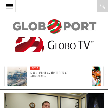
FŐOLDAL
AFRIKA
EURÓPA
ÁZSIA
ÁZSIA
KÍNA ÚJABB ÓRIÁSI LÉPÉST TESZ AZ
ATOMENERGIA…
ÉSZAK-AMERIKA
LATIN-AMERIKA