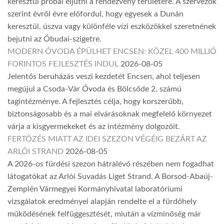
keresztül próbál eljutni a rendezvény területére. A szervezők
szerint évről évre előfordul, hogy egyesek a Dunán
keresztül, úszva vagy különféle vízi eszközökkel szeretnének
bejutni az Óbudai-szigetre.
MODERN ÓVODA ÉPÜLHET ENCSEN: KÖZEL 400 MILLIÓ
FORINTOS FEJLESZTÉS INDUL
2026-08-05
Jelentős beruházás veszi kezdetét Encsen, ahol teljesen
megújul a Csoda-Vár Óvoda és Bölcsőde 2. számú
tagintézménye. A fejlesztés célja, hogy korszerűbb,
biztonságosabb és a mai elvárásoknak megfelelő környezet
várja a kisgyermekeket és az intézmény dolgozóit.
FERTŐZÉS MIATT AZ IDEI SZEZON VÉGÉIG BEZÁRT AZ
ARLÓI STRAND
2026-08-05
A 2026-os fürdési szezon hátralévő részében nem fogadhat
látogatókat az Arlói Suvadás Liget Strand. A Borsod-Abaúj-
Zemplén Vármegyei Kormányhivatal laboratóriumi
vizsgálatok eredményei alapján rendelte el a fürdőhely
működésének felfüggesztését, miután a vízminőség már