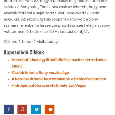
döntése lehetett az, hogy a támadás megindítása után nem
szóltak a Sonynak. „Ennek oka csak az lehetett, hogy nem
akarták felfedni a saját forrásukat, nem akarták kiadni
magukat. Az akció ugyanis roppant káros volt a Sony
számára, ellenben a hírszerzői prioritása azért elég alacsony
volt, és nem érhette el az NSA riasztási szintjét”.
(Visited 1 times, 1 visits today)
Kapcsolódó Cikkek
Amerikai-kínai együttműködés a hacker terrorizmus
ellen?
Kisebb lehet a Sony vesztesége
A katonai drónok haszontalanok a határvédelemben
Hidrogénautóba szeretett bele Las Vegas