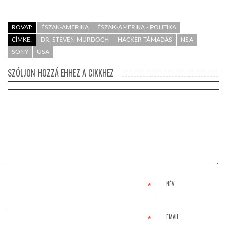
ROVAT:
ÉSZAK-AMERIKA
ÉSZAK-AMERIKA - POLITIKA
CÍMKE:
DR. STEVEN MURDOCH
HACKER-TÁMADÁS
NSA
SONY
USA
SZÓLJON HOZZÁ EHHEZ A CIKKHEZ
*
NÉV
*
EMAIL