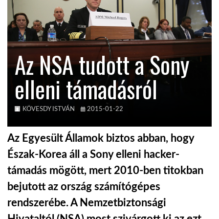
KÖZEL-KELET
Az NSA tudott a Sony
AUSZTRÁLIA
elleni támadásról
A VILÁG ITTHON
KÖVESDY ISTVÁN
2015-01-22
MÉDIA
Az Egyesült Államok biztos abban, hogy
Észak-Korea áll a Sony elleni hacker-
támadás mögött, mert 2010-ben titokban
GLOBOTV BP
bejutott az ország számítógépes
rendszerébe. A Nemzetbiztonsági
HÍR3D