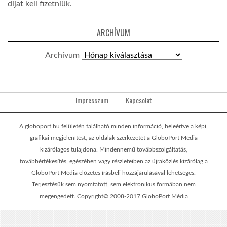
díjat kell fizetniük.
ARCHÍVUM
Archívum
Impresszum
Kapcsolat
A globoport.hu felületén található minden információ, beleértve a képi,
grafikai megjelenítést, az oldalak szerkezetét a GloboPort Média
kizárólagos tulajdona. Mindennemű továbbszolgáltatás,
továbbértékesítés, egészében vagy részleteiben az újraközlés kizárólag a
GloboPort Média előzetes írásbeli hozzájárulásával lehetséges.
Terjesztésük sem nyomtatott, sem elektronikus formában nem
megengedett. Copyright© 2008-2017 GloboPort Média