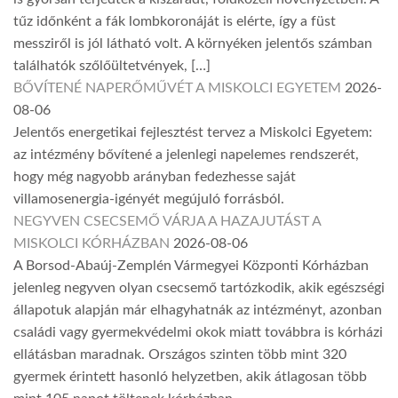
tűz időnként a fák lombkoronáját is elérte, így a füst
messziről is jól látható volt. A környéken jelentős számban
találhatók szőlőültetvények, […]
BŐVÍTENÉ NAPERŐMŰVÉT A MISKOLCI EGYETEM
2026-
08-06
Jelentős energetikai fejlesztést tervez a Miskolci Egyetem:
az intézmény bővítené a jelenlegi napelemes rendszerét,
hogy még nagyobb arányban fedezhesse saját
villamosenergia-igényét megújuló forrásból.
NEGYVEN CSECSEMŐ VÁRJA A HAZAJUTÁST A
MISKOLCI KÓRHÁZBAN
2026-08-06
A Borsod-Abaúj-Zemplén Vármegyei Központi Kórházban
jelenleg negyven olyan csecsemő tartózkodik, akik egészségi
állapotuk alapján már elhagyhatnák az intézményt, azonban
családi vagy gyermekvédelmi okok miatt továbbra is kórházi
ellátásban maradnak. Országos szinten több mint 320
gyermek érintett hasonló helyzetben, akik átlagosan több