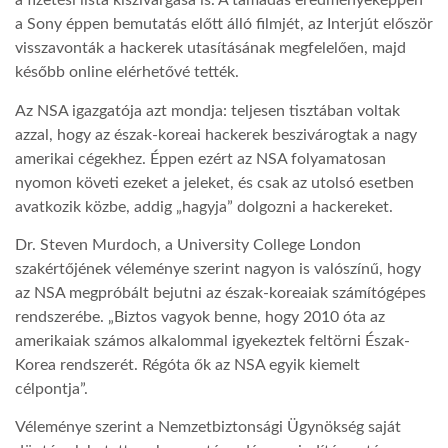
a fizetési lista kiszivárgása is. A támadás eredményeképpen
a Sony éppen bemutatás előtt álló filmjét, az Interjút először
LATIMO.HU
visszavonták a hackerek utasításának megfelelően, majd
később online elérhetővé tették.
GLOBOBOOK
Az NSA igazgatója azt mondja: teljesen tisztában voltak
azzal, hogy az észak-koreai hackerek beszivárogtak a nagy
amerikai cégekhez. Éppen ezért az NSA folyamatosan
nyomon követi ezeket a jeleket, és csak az utolsó esetben
avatkozik közbe, addig „hagyja” dolgozni a hackereket.
Dr. Steven Murdoch, a University College London
szakértőjének véleménye szerint nagyon is valószínű, hogy
az NSA megpróbált bejutni az észak-koreaiak számítógépes
rendszerébe. „Biztos vagyok benne, hogy 2010 óta az
amerikaiak számos alkalommal igyekeztek feltörni Észak-
Korea rendszerét. Régóta ők az NSA egyik kiemelt
célpontja”.
Véleménye szerint a Nemzetbiztonsági Ügynökség saját