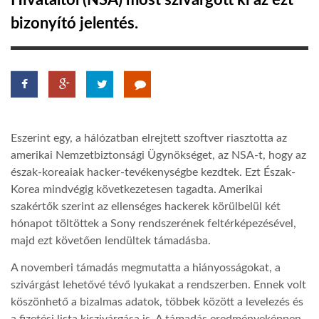
Hivataltól (NSA) most szivárgott ki az ezt
bizonyító jelentés.
TROPICALMAGAZIN
GLOBOTV
AFRIKA TUDÁSTÁR
Eszerint egy, a hálózatban elrejtett szoftver riasztotta az
amerikai Nemzetbiztonsági Ügynökséget, az NSA-t, hogy az
A NAP SZÉPE
észak-koreaiak hacker-tevékenységbe kezdtek. Ezt Észak-
Korea mindvégig következetesen tagadta. Amerikai
szakértők szerint az ellenséges hackerek körülbelül két
LINKTR.EE
hónapot töltöttek a Sony rendszerének feltérképezésével,
majd ezt követően lendültek támadásba.
GLOBOZSARU
A novemberi támadás megmutatta a hiányosságokat, a
szivárgást lehetővé tévő lyukakat a rendszerben. Ennek volt
köszönhető a bizalmas adatok, többek között a levelezés és
DOBRAVERO.HU