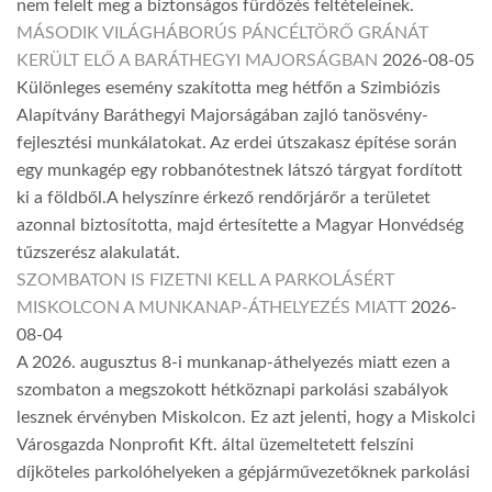
nem felelt meg a biztonságos fürdőzés feltételeinek.
MÁSODIK VILÁGHÁBORÚS PÁNCÉLTÖRŐ GRÁNÁT
KERÜLT ELŐ A BARÁTHEGYI MAJORSÁGBAN
2026-08-05
Különleges esemény szakította meg hétfőn a Szimbiózis
Alapítvány Baráthegyi Majorságában zajló tanösvény-
fejlesztési munkálatokat. Az erdei útszakasz építése során
egy munkagép egy robbanótestnek látszó tárgyat fordított
ki a földből.A helyszínre érkező rendőrjárőr a területet
azonnal biztosította, majd értesítette a Magyar Honvédség
tűzszerész alakulatát.
SZOMBATON IS FIZETNI KELL A PARKOLÁSÉRT
MISKOLCON A MUNKANAP-ÁTHELYEZÉS MIATT
2026-
08-04
A 2026. augusztus 8-i munkanap-áthelyezés miatt ezen a
szombaton a megszokott hétköznapi parkolási szabályok
lesznek érvényben Miskolcon. Ez azt jelenti, hogy a Miskolci
Városgazda Nonprofit Kft. által üzemeltetett felszíni
díjköteles parkolóhelyeken a gépjárművezetőknek parkolási