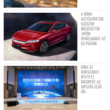
A KÍNAI
AUTÓGYÁRTÓK
ELŐSZÖR
MEGELŐZTÉK
JAPÁN
RIVÁLISAIKAT AZ
EU PIACÁN
KÍNA ÚJ
KORSZAKOT
NYITOTT:
MEGNYÍLT AZ
ORSZÁG ELSŐ
ŰR-