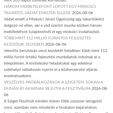
mint 105 napot töltenek kórházban.
HÁROM MOBILTELEFONT LOPOTT EGY MISKOLCI
TAKARÍTÓ, VÁDAT EMELTEK ELLENE
2026-08-06
Vádat emelt a Miskolci Járási Ügyészség egy takarítóként
dolgozó nő ellen, aki a vád szerint munka közben három
mobiltelefont tulajdonított el egy miskolci irodaházból.
TÖBB MINT 112 MILLIÓ FORINTOS FEJLESZTÉS
KEZDŐDIK SELYEBEN
2026-08-06
Jelentős beruházás veszi kezdetét Selyében: több mint 112
millió forint értékű fejlesztési munkálatok indulnak el a
településen. A kivitelezési feladatokat egy edelényi
székhelyű vállalkozás nyerte el a közbeszerzési eljárás
eredményeként.
VESZÉLYES PRÓBÁLKOZÁSOK A SZIGETEN: SOKAN A
DUNÁN ÁT AKARNAK BEJUTNI A FESZTIVÁLRA
2026-08-
06
A Sziget Fesztivál minden évben több százezer látogatót
vonz, azonban nem mindenki a hivatalos bejáratokon