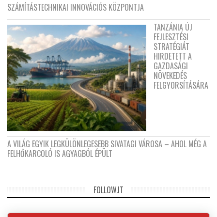
SZÁMÍTÁSTECHNIKAI INNOVÁCIÓS KÖZPONTJA
TANZÁNIA ÚJ
FEJLESZTÉSI
STRATÉGIÁT
HIRDETETT A
GAZDASÁGI
NÖVEKEDÉS
FELGYORSÍTÁSÁRA
A VILÁG EGYIK LEGKÜLÖNLEGESEBB SIVATAGI VÁROSA – AHOL MÉG A
FELHŐKARCOLÓ IS AGYAGBÓL ÉPÜLT
FOLLOW.IT