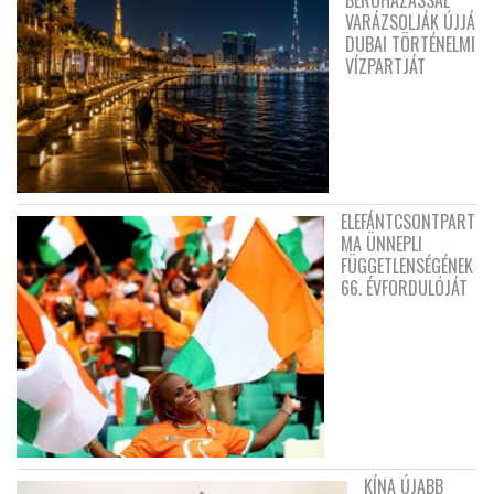
VARÁZSOLJÁK ÚJJÁ
DUBAI TÖRTÉNELMI
VÍZPARTJÁT
ELEFÁNTCSONTPART
MA ÜNNEPLI
FÜGGETLENSÉGÉNEK
66. ÉVFORDULÓJÁT
KÍNA ÚJABB