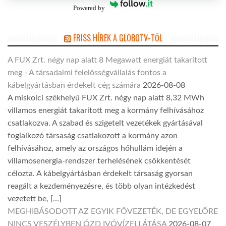
Powered by
FRISS HÍREK A GLOBOTV-TŐL
A FUX Zrt. négy nap alatt 8 Megawatt energiát takarított
meg - A társadalmi felelősségvállalás fontos a
kábelgyártásban érdekelt cég számára
2026-08-08
A miskolci székhelyű FUX Zrt. négy nap alatt 8,32 MWh
villamos energiát takarított meg a kormány felhívásához
csatlakozva. A szabad és szigetelt vezetékek gyártásával
foglalkozó társaság csatlakozott a kormány azon
felhívásához, amely az országos hőhullám idején a
villamosenergia-rendszer terhelésének csökkentését
célozta. A kábelgyártásban érdekelt társaság gyorsan
reagált a kezdeményezésre, és több olyan intézkedést
vezetett be, […]
MEGHIBÁSODOTT AZ EGYIK FŐVEZETÉK, DE EGYELŐRE
NINCS VESZÉLYBEN ÓZD IVÓVÍZELLÁTÁSA
2026-08-07