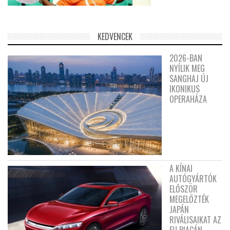
KEDVENCEK
2026-BAN
NYÍLIK MEG
SANGHAJ ÚJ
IKONIKUS
OPERAHÁZA
A KÍNAI
AUTÓGYÁRTÓK
ELŐSZÖR
MEGELŐZTÉK
JAPÁN
RIVÁLISAIKAT AZ
EU PIACÁN