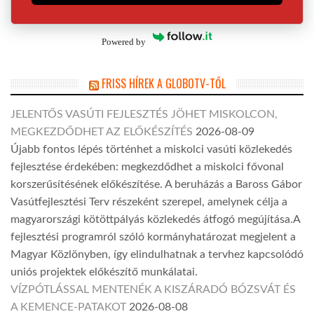
Powered by
FRISS HÍREK A GLOBOTV-TŐL
JELENTŐS VASÚTI FEJLESZTÉS JÖHET MISKOLCON,
MEGKEZDŐDHET AZ ELŐKÉSZÍTÉS
2026-08-09
Újabb fontos lépés történhet a miskolci vasúti közlekedés
fejlesztése érdekében: megkezdődhet a miskolci fővonal
korszerűsítésének előkészítése. A beruházás a Baross Gábor
Vasútfejlesztési Terv részeként szerepel, amelynek célja a
magyarországi kötöttpályás közlekedés átfogó megújítása.A
fejlesztési programról szóló kormányhatározat megjelent a
Magyar Közlönyben, így elindulhatnak a tervhez kapcsolódó
uniós projektek előkészítő munkálatai.
VÍZPÓTLÁSSAL MENTENÉK A KISZÁRADÓ BÓZSVÁT ÉS
A KEMENCE-PATAKOT
2026-08-08