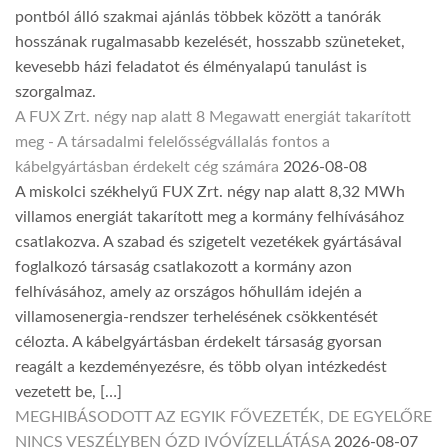
pontból álló szakmai ajánlás többek között a tanórák
hosszának rugalmasabb kezelését, hosszabb szüneteket,
kevesebb házi feladatot és élményalapú tanulást is
szorgalmaz.
A FUX Zrt. négy nap alatt 8 Megawatt energiát takarított
meg - A társadalmi felelősségvállalás fontos a
kábelgyártásban érdekelt cég számára
2026-08-08
A miskolci székhelyű FUX Zrt. négy nap alatt 8,32 MWh
villamos energiát takarított meg a kormány felhívásához
csatlakozva. A szabad és szigetelt vezetékek gyártásával
foglalkozó társaság csatlakozott a kormány azon
felhívásához, amely az országos hőhullám idején a
villamosenergia-rendszer terhelésének csökkentését
célozta. A kábelgyártásban érdekelt társaság gyorsan
reagált a kezdeményezésre, és több olyan intézkedést
vezetett be, […]
MEGHIBÁSODOTT AZ EGYIK FŐVEZETÉK, DE EGYELŐRE
NINCS VESZÉLYBEN ÓZD IVÓVÍZELLÁTÁSA
2026-08-07