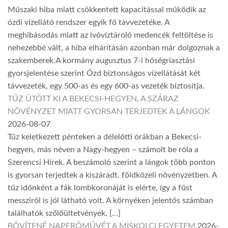
Műszaki hiba miatt csökkentett kapacitással működik az
ózdi vízellátó rendszer egyik fő távvezetéke. A
meghibásodás miatt az ivóvíztároló medencék feltöltése is
nehezebbé vált, a hiba elhárításán azonban már dolgoznak a
szakemberek.A kormány augusztus 7-i hőségriasztási
gyorsjelentése szerint Ózd biztonságos vízellátását két
távvezeték, egy 500-as és egy 600-as vezeték biztosítja.
TŰZ ÜTÖTT KI A BEKECSI-HEGYEN, A SZÁRAZ
NÖVÉNYZET MIATT GYORSAN TERJEDTEK A LÁNGOK
2026-08-07
Tűz keletkezett pénteken a délelőtti órákban a Bekecsi-
hegyen, más néven a Nagy-hegyen – számolt be róla a
Szerencsi Hírek. A beszámoló szerint a lángok több ponton
is gyorsan terjedtek a kiszáradt, földközeli növényzetben. A
tűz időnként a fák lombkoronáját is elérte, így a füst
messziről is jól látható volt. A környéken jelentős számban
találhatók szőlőültetvények, […]
BŐVÍTENÉ NAPERŐMŰVÉT A MISKOLCI EGYETEM
2026-