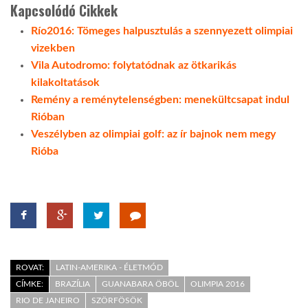
Kapcsolódó Cikkek
Río2016: Tömeges halpusztulás a szennyezett olimpiai
vizekben
Vila Autodromo: folytatódnak az ötkarikás
kilakoltatások
Remény a reménytelenségben: menekültcsapat indul
Rióban
Veszélyben az olimpiai golf: az ír bajnok nem megy
Rióba
ROVAT:
LATIN-AMERIKA - ÉLETMÓD
CÍMKE:
BRAZÍLIA
GUANABARA ÖBÖL
OLIMPIA 2016
RIO DE JANEIRO
SZÖRFÖSÖK