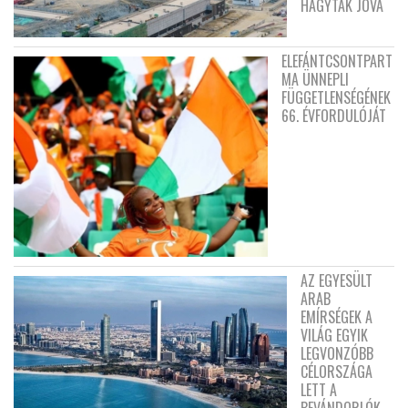
HAGYTÁK JÓVÁ
ELEFÁNTCSONTPART
MA ÜNNEPLI
FÜGGETLENSÉGÉNEK
66. ÉVFORDULÓJÁT
AZ EGYESÜLT
ARAB
EMÍRSÉGEK A
VILÁG EGYIK
LEGVONZÓBB
CÉLORSZÁGA
LETT A
BEVÁNDORLÓK