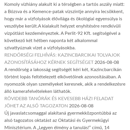
Komoly vízhiány alakult ki a térségben a tartós aszály miatt:
a Bózsva és a Kemence-patak vízszintje annyira lecsökkent,
hogy már a vízfolyások élővilága és ökológiai egyensúlya is
veszélybe került.A kialakult helyzet enyhítésére rendkívüli
vízpótlást kezdeményeztek. A Perlit-92 Kft. segítségével a
következő két hétben naponta két alkalommal
szivattyúznak vizet a vízfolyásokba.
RENDŐRSÉGI FELHÍVÁS: KAZINCBARCIKAI TOLVAJOK
AZONOSÍTÁSÁHOZ KÉRNEK SEGÍTSÉGET
2026-08-08
A rendőrség a lakosság segítségét kéri két, Kazincbarcikán
történt lopás feltételezett elkövetőinek azonosításában. A
nyomozók olyan személyeket keresnek, akik a rendelkezésre
álló kamerafelvételeken láthatók.
RÖVIDEBB TANÓRÁK ÉS KEVESEBB HÁZI FELADAT
JÖHET AZ ALSÓ TAGOZATON
2026-08-08
Új javaslatcsomaggal alakítaná gyermekközpontúbbá az
alsó tagozatos oktatást az Oktatási és Gyermekügyi
Minisztérium. A „Legyen élmény a tanulás!” című, 14