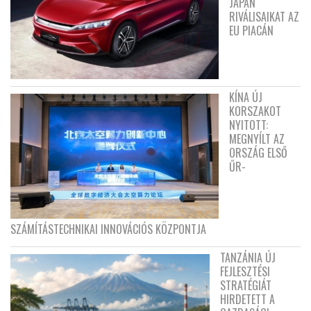
JAPÁN
RIVÁLISAIKAT AZ
EU PIACÁN
KÍNA ÚJ
KORSZAKOT
NYITOTT:
MEGNYÍLT AZ
ORSZÁG ELSŐ
ŰR-
SZÁMÍTÁSTECHNIKAI INNOVÁCIÓS KÖZPONTJA
TANZÁNIA ÚJ
FEJLESZTÉSI
STRATÉGIÁT
HIRDETETT A