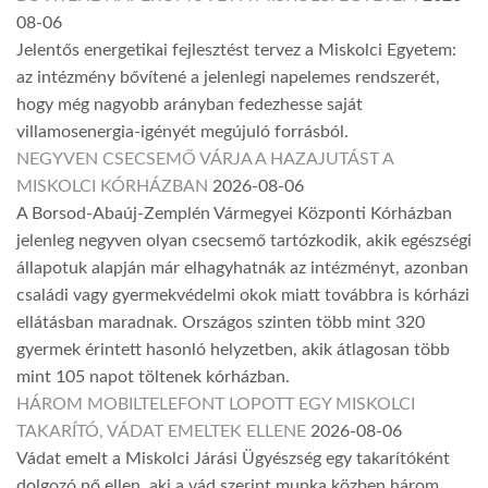
08-06
Jelentős energetikai fejlesztést tervez a Miskolci Egyetem:
az intézmény bővítené a jelenlegi napelemes rendszerét,
hogy még nagyobb arányban fedezhesse saját
villamosenergia-igényét megújuló forrásból.
NEGYVEN CSECSEMŐ VÁRJA A HAZAJUTÁST A
MISKOLCI KÓRHÁZBAN
2026-08-06
A Borsod-Abaúj-Zemplén Vármegyei Központi Kórházban
jelenleg negyven olyan csecsemő tartózkodik, akik egészségi
állapotuk alapján már elhagyhatnák az intézményt, azonban
családi vagy gyermekvédelmi okok miatt továbbra is kórházi
ellátásban maradnak. Országos szinten több mint 320
gyermek érintett hasonló helyzetben, akik átlagosan több
mint 105 napot töltenek kórházban.
HÁROM MOBILTELEFONT LOPOTT EGY MISKOLCI
TAKARÍTÓ, VÁDAT EMELTEK ELLENE
2026-08-06
Vádat emelt a Miskolci Járási Ügyészség egy takarítóként
dolgozó nő ellen, aki a vád szerint munka közben három