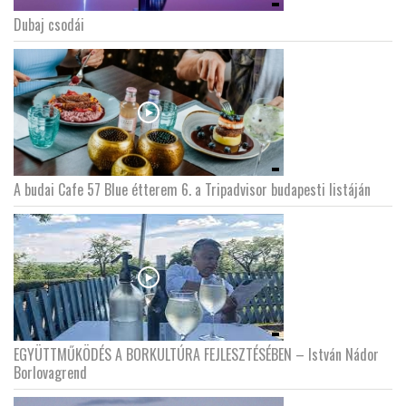
Dubaj csodái
A budai Cafe 57 Blue étterem 6. a Tripadvisor budapesti listáján
EGYÜTTMŰKÖDÉS A BORKULTÚRA FEJLESZTÉSÉBEN – István Nádor
Borlovagrend