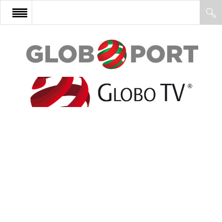
FŐOLDAL
AFRIKA
EURÓPA
ÁZSIA
ÉSZAK-AMERIKA
LATIN-AMERIKA