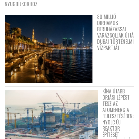
NYUGDÍJKORHOZ
80 MILLIÓ
DIRHAMOS
BERUHÁZÁSSAL
VARÁZSOLJÁK ÚJJÁ
DUBAI TÖRTÉNELMI
VÍZPARTJÁT
KÍNA ÚJABB
ÓRIÁSI LÉPÉST
TESZ AZ
ATOMENERGIA
FEJLESZTÉSÉBEN:
NYOLC ÚJ
REAKTOR
ÉPÍTÉSÉT