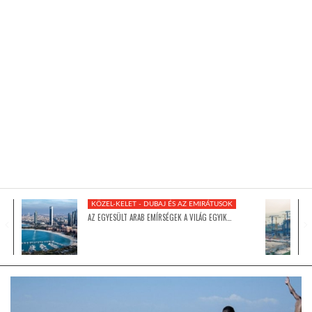
KÖZEL-KELET
AUSZTRÁLIA
A VILÁG ITTHON
MÉDIA
KÖZEL-KELET - DUBAJ ÉS AZ EMIRÁTUSOK
AZ EGYESÜLT ARAB EMÍRSÉGEK A VILÁG EGYIK…
GLOBOTV BP
HÍR3D