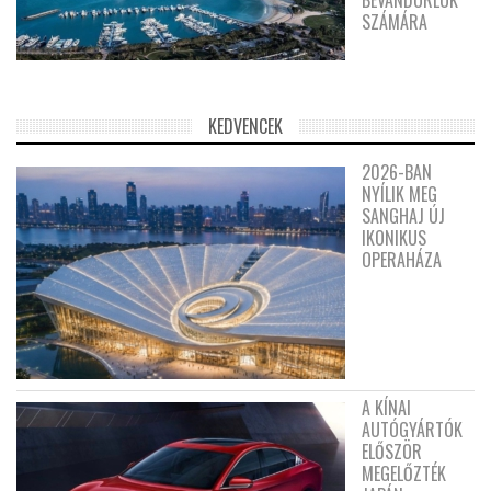
SZÁMÁRA
KEDVENCEK
2026-BAN
NYÍLIK MEG
SANGHAJ ÚJ
IKONIKUS
OPERAHÁZA
A KÍNAI
AUTÓGYÁRTÓK
ELŐSZÖR
MEGELŐZTÉK