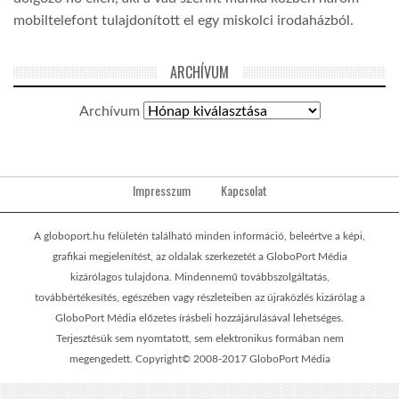
mobiltelefont tulajdonított el egy miskolci irodaházból.
ARCHÍVUM
Archívum
Impresszum
Kapcsolat
A globoport.hu felületén található minden információ, beleértve a képi,
grafikai megjelenítést, az oldalak szerkezetét a GloboPort Média
kizárólagos tulajdona. Mindennemű továbbszolgáltatás,
továbbértékesítés, egészében vagy részleteiben az újraközlés kizárólag a
GloboPort Média előzetes írásbeli hozzájárulásával lehetséges.
Terjesztésük sem nyomtatott, sem elektronikus formában nem
megengedett. Copyright© 2008-2017 GloboPort Média