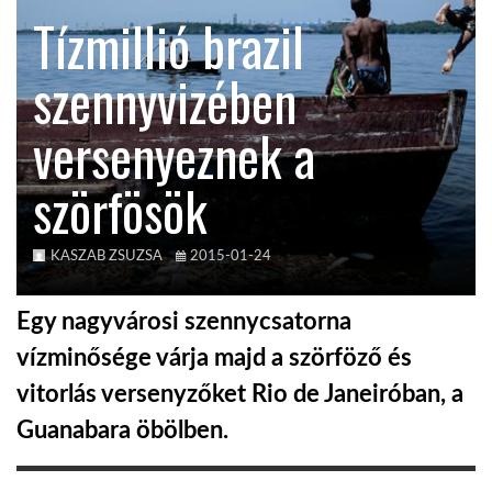
Tízmillió brazil
TROPICALMAGAZIN
szennyvizében
GLOBOTV
versenyeznek a
szörfösök
AFRIKA TUDÁSTÁR
A NAP SZÉPE
KASZAB ZSUZSA
2015-01-24
Egy nagyvárosi szennycsatorna
LINKTR.EE
vízminősége várja majd a szörföző és
vitorlás versenyzőket Rio de Janeiróban, a
GLOBOZSARU
Guanabara öbölben.
DOBRAVERO.HU