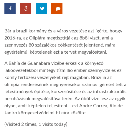
LATIMO.HU
Bár a brazil kormány és a város vezetése azt ígérte, hoogy
GLOBOBOOK
2016-ra, az Olipiára megtisztítják az öböl vizét, ami a
szennyezés 80 százalékos cökkentését jelentené, mára
egyértelmű: képtelenek ezt a tervet megvalósítani.
A Bahía de Guanabara vizébe érkezik a környező
lakóövezetekből mintegy tízmillió ember szennyvize és ez
komly fertőzési veszélyeket rejt magában. Brazília az
olimpia rendezésének megnyerésekor számos ígéretet tett a
létesítmények építése, korszerűsítése és az infrastrukturális
beruházások megvalósítása terén. Az öböl vize lesz az egyik
olyan, amit képtelen teljesíteni – ezt Andre Correa, Rio de
Janiro környezetvédelmi titkára közölte.
(Visited 2 times, 1 visits today)