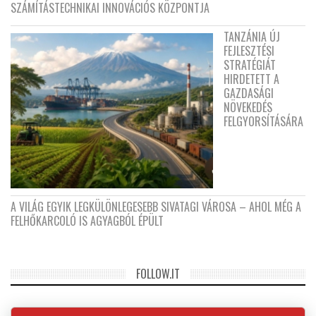
SZÁMÍTÁSTECHNIKAI INNOVÁCIÓS KÖZPONTJA
TANZÁNIA ÚJ
FEJLESZTÉSI
STRATÉGIÁT
HIRDETETT A
GAZDASÁGI
NÖVEKEDÉS
FELGYORSÍTÁSÁRA
A VILÁG EGYIK LEGKÜLÖNLEGESEBB SIVATAGI VÁROSA – AHOL MÉG A
FELHŐKARCOLÓ IS AGYAGBÓL ÉPÜLT
FOLLOW.IT