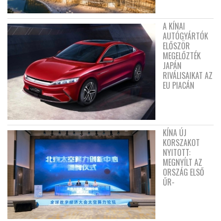
A KÍNAI
AUTÓGYÁRTÓK
ELŐSZÖR
MEGELŐZTÉK
JAPÁN
RIVÁLISAIKAT AZ
EU PIACÁN
KÍNA ÚJ
KORSZAKOT
NYITOTT:
MEGNYÍLT AZ
ORSZÁG ELSŐ
ŰR-