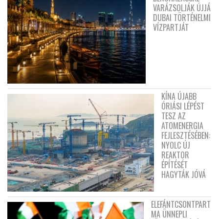
VARÁZSOLJÁK ÚJJÁ
DUBAI TÖRTÉNELMI
VÍZPARTJÁT
KÍNA ÚJABB
ÓRIÁSI LÉPÉST
TESZ AZ
ATOMENERGIA
FEJLESZTÉSÉBEN:
NYOLC ÚJ
REAKTOR
ÉPÍTÉSÉT
HAGYTÁK JÓVÁ
ELEFÁNTCSONTPART
MA ÜNNEPLI