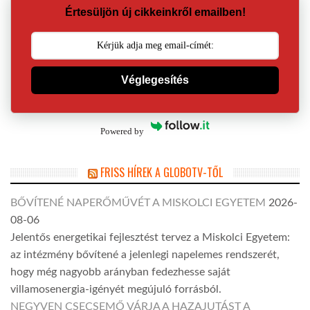
Értesüljön új cikkeinkről emailben!
Véglegesítés
Powered by
FRISS HÍREK A GLOBOTV-TŐL
BŐVÍTENÉ NAPERŐMŰVÉT A MISKOLCI EGYETEM
2026-
08-06
Jelentős energetikai fejlesztést tervez a Miskolci Egyetem:
az intézmény bővítené a jelenlegi napelemes rendszerét,
hogy még nagyobb arányban fedezhesse saját
villamosenergia-igényét megújuló forrásból.
NEGYVEN CSECSEMŐ VÁRJA A HAZAJUTÁST A