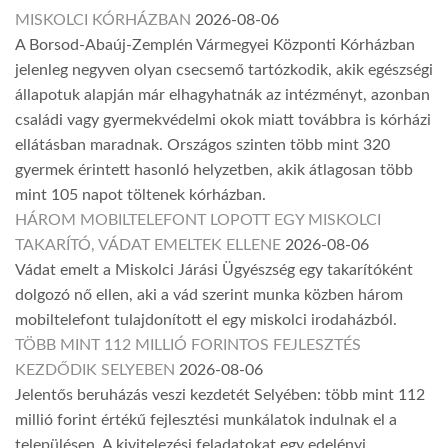
MISKOLCI KÓRHÁZBAN
2026-08-06
A Borsod-Abaúj-Zemplén Vármegyei Központi Kórházban
jelenleg negyven olyan csecsemő tartózkodik, akik egészségi
állapotuk alapján már elhagyhatnák az intézményt, azonban
családi vagy gyermekvédelmi okok miatt továbbra is kórházi
ellátásban maradnak. Országos szinten több mint 320
gyermek érintett hasonló helyzetben, akik átlagosan több
mint 105 napot töltenek kórházban.
HÁROM MOBILTELEFONT LOPOTT EGY MISKOLCI
TAKARÍTÓ, VÁDAT EMELTEK ELLENE
2026-08-06
Vádat emelt a Miskolci Járási Ügyészség egy takarítóként
dolgozó nő ellen, aki a vád szerint munka közben három
mobiltelefont tulajdonított el egy miskolci irodaházból.
TÖBB MINT 112 MILLIÓ FORINTOS FEJLESZTÉS
KEZDŐDIK SELYEBEN
2026-08-06
Jelentős beruházás veszi kezdetét Selyében: több mint 112
millió forint értékű fejlesztési munkálatok indulnak el a
településen. A kivitelezési feladatokat egy edelényi