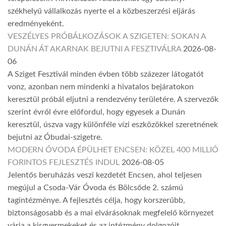
székhelyű vállalkozás nyerte el a közbeszerzési eljárás
eredményeként.
VESZÉLYES PRÓBÁLKOZÁSOK A SZIGETEN: SOKAN A
DUNÁN ÁT AKARNAK BEJUTNI A FESZTIVÁLRA
2026-08-
06
A Sziget Fesztivál minden évben több százezer látogatót
vonz, azonban nem mindenki a hivatalos bejáratokon
keresztül próbál eljutni a rendezvény területére. A szervezők
szerint évről évre előfordul, hogy egyesek a Dunán
keresztül, úszva vagy különféle vízi eszközökkel szeretnének
bejutni az Óbudai-szigetre.
MODERN ÓVODA ÉPÜLHET ENCSEN: KÖZEL 400 MILLIÓ
FORINTOS FEJLESZTÉS INDUL
2026-08-05
Jelentős beruházás veszi kezdetét Encsen, ahol teljesen
megújul a Csoda-Vár Óvoda és Bölcsőde 2. számú
tagintézménye. A fejlesztés célja, hogy korszerűbb,
biztonságosabb és a mai elvárásoknak megfelelő környezet
várja a kisgyermekeket és az intézmény dolgozóit.