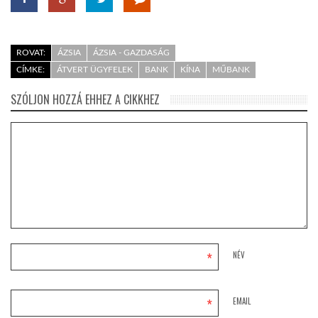
ROVAT:
ÁZSIA
ÁZSIA - GAZDASÁG
CÍMKE:
ÁTVERT ÜGYFELEK
BANK
KÍNA
MŰBANK
SZÓLJON HOZZÁ EHHEZ A CIKKHEZ
*
NÉV
*
EMAIL