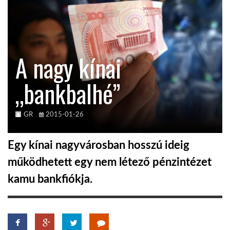
KÖZEL-KELET
A nagy kínai
AUSZTRÁLIA
„bankbalhé”
A VILÁG ITTHON
GR
2015-01-26
MÉDIA
Egy kínai nagyvárosban hosszú ideig
működhetett egy nem létező pénzintézet
kamu bankfiókja.
GLOBOTV BP
HÍR3D