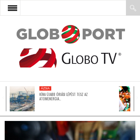
FŐOLDAL
AFRIKA
EURÓPA
ÁZSIA
ÁZSIA
KÍNA ÚJABB ÓRIÁSI LÉPÉST TESZ AZ
ATOMENERGIA…
ÉSZAK-AMERIKA
LATIN-AMERIKA