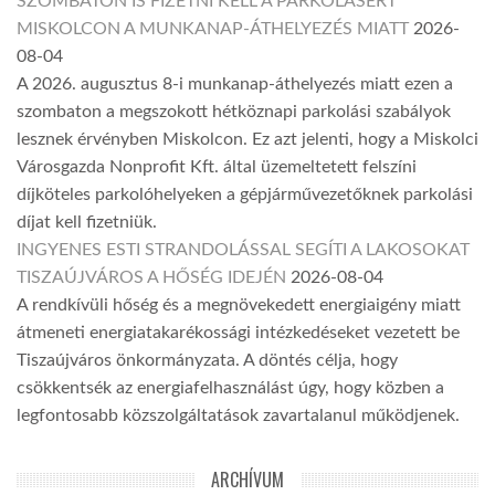
SZOMBATON IS FIZETNI KELL A PARKOLÁSÉRT
MISKOLCON A MUNKANAP-ÁTHELYEZÉS MIATT
2026-
08-04
A 2026. augusztus 8-i munkanap-áthelyezés miatt ezen a
szombaton a megszokott hétköznapi parkolási szabályok
lesznek érvényben Miskolcon. Ez azt jelenti, hogy a Miskolci
Városgazda Nonprofit Kft. által üzemeltetett felszíni
díjköteles parkolóhelyeken a gépjárművezetőknek parkolási
díjat kell fizetniük.
INGYENES ESTI STRANDOLÁSSAL SEGÍTI A LAKOSOKAT
TISZAÚJVÁROS A HŐSÉG IDEJÉN
2026-08-04
A rendkívüli hőség és a megnövekedett energiaigény miatt
átmeneti energiatakarékossági intézkedéseket vezetett be
Tiszaújváros önkormányzata. A döntés célja, hogy
csökkentsék az energiafelhasználást úgy, hogy közben a
legfontosabb közszolgáltatások zavartalanul működjenek.
ARCHÍVUM