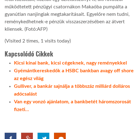
működtetett pénzügyi csatornákon Makaóba pumpálta a
LATIMO.HU
gyanútlan nanjingiak megtakarításait. Egyelőre nem tudni,
reménykedhetnek-e pénzük visszaszerzésében az átvert
kliensek. (Fotó:AFP)
GLOBOBOOK
(Visited 2 times, 1 visits today)
Kapcsolódó Cikkek
Kicsi kínai bank, kicsi cégeknek, nagy reményekkel
Gyémántkereskedők a HSBC bankban avagy off shore
az egész világ
Gulliver, a bankár sajnálja a többszáz milliárd dolláros
adócsalást
Van egy vonzó ajánlatom, a bankbetét háromszorosát
fizeti…