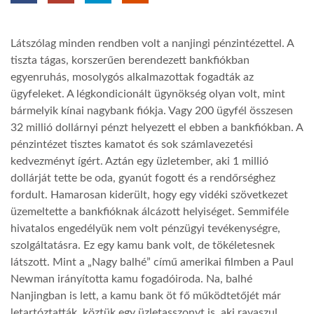
TROPICALMAGAZIN
Látszólag minden rendben volt a nanjingi pénzintézettel. A
tiszta tágas, korszerűen berendezett bankfiókban
GLOBOTV
egyenruhás, mosolygós alkalmazottak fogadták az
ügyfeleket. A légkondicionált ügynökség olyan volt, mint
bármelyik kínai nagybank fiókja. Vagy 200 ügyfél összesen
AFRIKA TUDÁSTÁR
32 millió dollárnyi pénzt helyezett el ebben a bankfiókban. A
pénzintézet tisztes kamatot és sok számlavezetési
kedvezményt ígért. Aztán egy üzletember, aki 1 millió
A NAP SZÉPE
dollárját tette be oda, gyanút fogott és a rendőrséghez
fordult. Hamarosan kiderült, hogy egy vidéki szövetkezet
LINKTR.EE
üzemeltette a bankfióknak álcázott helyiséget. Semmiféle
hivatalos engedélyük nem volt pénzügyi tevékenységre,
szolgáltatásra. Ez egy kamu bank volt, de tökéletesnek
GLOBOZSARU
látszott. Mint a „Nagy balhé” című amerikai filmben a Paul
Newman irányította kamu fogadóiroda. Na, balhé
Nanjingban is lett, a kamu bank öt fő működtetőjét már
DOBRAVERO.HU
letartóztatták, köztük egy üzletasszonyt is, aki ravaszul