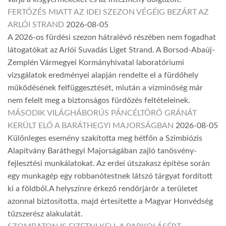
FERTŐZÉS MIATT AZ IDEI SZEZON VÉGÉIG BEZÁRT AZ
ARLÓI STRAND
2026-08-05
A 2026-os fürdési szezon hátralévő részében nem fogadhat
látogatókat az Arlói Suvadás Liget Strand. A Borsod-Abaúj-
Zemplén Vármegyei Kormányhivatal laboratóriumi
vizsgálatok eredményei alapján rendelte el a fürdőhely
működésének felfüggesztését, miután a vízminőség már
nem felelt meg a biztonságos fürdőzés feltételeinek.
MÁSODIK VILÁGHÁBORÚS PÁNCÉLTÖRŐ GRÁNÁT
KERÜLT ELŐ A BARÁTHEGYI MAJORSÁGBAN
2026-08-05
Különleges esemény szakította meg hétfőn a Szimbiózis
Alapítvány Baráthegyi Majorságában zajló tanösvény-
fejlesztési munkálatokat. Az erdei útszakasz építése során
egy munkagép egy robbanótestnek látszó tárgyat fordított
ki a földből.A helyszínre érkező rendőrjárőr a területet
azonnal biztosította, majd értesítette a Magyar Honvédség
tűzszerész alakulatát.