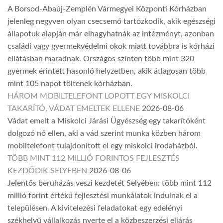
A Borsod-Abaúj-Zemplén Vármegyei Központi Kórházban
jelenleg negyven olyan csecsemő tartózkodik, akik egészségi
állapotuk alapján már elhagyhatnák az intézményt, azonban
családi vagy gyermekvédelmi okok miatt továbbra is kórházi
ellátásban maradnak. Országos szinten több mint 320
gyermek érintett hasonló helyzetben, akik átlagosan több
mint 105 napot töltenek kórházban.
HÁROM MOBILTELEFONT LOPOTT EGY MISKOLCI
TAKARÍTÓ, VÁDAT EMELTEK ELLENE
2026-08-06
Vádat emelt a Miskolci Járási Ügyészség egy takarítóként
dolgozó nő ellen, aki a vád szerint munka közben három
mobiltelefont tulajdonított el egy miskolci irodaházból.
TÖBB MINT 112 MILLIÓ FORINTOS FEJLESZTÉS
KEZDŐDIK SELYEBEN
2026-08-06
Jelentős beruházás veszi kezdetét Selyében: több mint 112
millió forint értékű fejlesztési munkálatok indulnak el a
településen. A kivitelezési feladatokat egy edelényi
székhelyű vállalkozás nyerte el a közbeszerzési eljárás