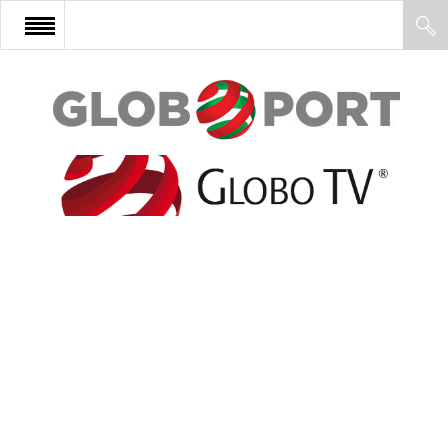
FŐOLDAL
AFRIKA
EURÓPA
ÁZSIA
ÉSZAK-AMERIKA
LATIN-AMERIKA