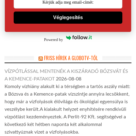
Véglegesítés
Powered by
FRISS HÍREK A GLOBOTV-TŐL
VÍZPÓTLÁSSAL MENTENÉK A KISZÁRADÓ BÓZSVÁT ÉS
A KEMENCE-PATAKOT
2026-08-08
Komoly vízhiány alakult ki a térségben a tartós aszály miatt:
a Bózsva és a Kemence-patak vízszintje annyira lecsökkent,
hogy már a vízfolyások élővilága és ökológiai egyensúlya is
veszélybe került.A kialakult helyzet enyhítésére rendkívüli
vízpótlást kezdeményeztek. A Perlit-92 Kft. segítségével a
következő két hétben naponta két alkalommal
szivattyúznak vizet a vízfolyásokba.