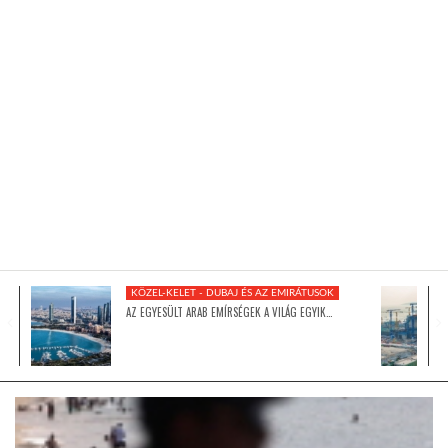
KÖZEL-KELET
AUSZTRÁLIA
A VILÁG ITTHON
MÉDIA
KÖZEL-KELET - DUBAJ ÉS AZ EMIRÁTUSOK
AZ EGYESÜLT ARAB EMÍRSÉGEK A VILÁG EGYIK…
GLOBOTV BP
HÍR3D