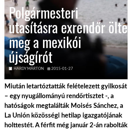
Polgármesteri
TROPICALMAGAZIN
utasításra exrendőr ölte
GLOBOTV
meg a mexikói
újságírót
AFRIKA TUDÁSTÁR
A NAP SZÉPE
HARDY MÁRTON
2015-01-27
Miután letartóztatták felételezett gyilkosát
LINKTR.EE
– egy nyugállományú rendőrtisztet -, a
hatóságok megtalálták Moisés Sánchez, a
GLOBOZSARU
La Unión közösségi hetilap igazgatójának
holttestét. A férfit még január 2-án rabolták
DOBRAVERO.HU