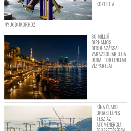
KÖZELÍT A
NYUGDÍJKORHOZ
80 MILLIÓ
DIRHAMOS
BERUHÁZÁSSAL
VARÁZSOLJÁK ÚJJÁ
DUBAI TÖRTÉNELMI
VÍZPARTJÁT
KÍNA ÚJABB
ÓRIÁSI LÉPÉST
TESZ AZ
ATOMENERGIA
FEJLESZTÉSÉBEN: