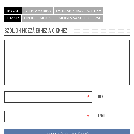
ROVAT:
LATIN-AMERIKA
LATIN-AMERIKA - POLITIKA
CÍMKE:
DROG
MEXIKÓ
MOISÉS SÁNCHEZ
RSF
SZÓLJON HOZZÁ EHHEZ A CIKKHEZ
*
NÉV
*
EMAIL