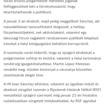
sorait erősítő polgármester mentelmi jogának
felfüggesztését kéri a törvényhozástól, hogy
letartóztathassák a politikust.
A január 2-án elrabolt, majd pedig meggyilkolt Sánchez, aki
másodállásban taxissofőrként dolgozott, a hetilap
főszerkesztőjeként, net-aktivistaként, valamint egy
lakossági fórum tagjaként rendszeresen publikált leleplező
írásokat a helyi közigazgatást behálózó korrupcióról.
A nyomozás során kiderült, hogy az újságíró elrablását a
polgármester sofőrje és testőre, valamint a helyi tartományi
rendőrség igazgatóhelyettese, Martín López Meneses
rendelte meg, minden bizonnyal a városatya közvetlen
utasításának eleget téve.
A 49 éves Sánchez eltűnése, valamint az ügyében indult és
akadozó vizsgálat nyomán a Ripoterek Határok Nélkül (RSF)
nemzetközi újságíró szervezet még január 21-én hivatalos
nyilatkozatban sürgetett intézkedéseket. Az RSF egyúttal