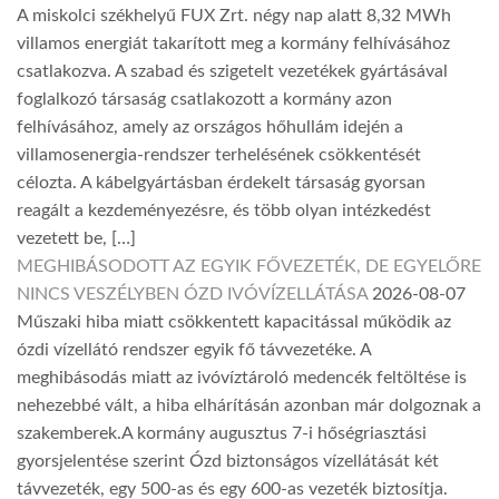
A miskolci székhelyű FUX Zrt. négy nap alatt 8,32 MWh
villamos energiát takarított meg a kormány felhívásához
csatlakozva. A szabad és szigetelt vezetékek gyártásával
foglalkozó társaság csatlakozott a kormány azon
felhívásához, amely az országos hőhullám idején a
villamosenergia-rendszer terhelésének csökkentését
célozta. A kábelgyártásban érdekelt társaság gyorsan
reagált a kezdeményezésre, és több olyan intézkedést
vezetett be, […]
MEGHIBÁSODOTT AZ EGYIK FŐVEZETÉK, DE EGYELŐRE
NINCS VESZÉLYBEN ÓZD IVÓVÍZELLÁTÁSA
2026-08-07
Műszaki hiba miatt csökkentett kapacitással működik az
ózdi vízellátó rendszer egyik fő távvezetéke. A
meghibásodás miatt az ivóvíztároló medencék feltöltése is
nehezebbé vált, a hiba elhárításán azonban már dolgoznak a
szakemberek.A kormány augusztus 7-i hőségriasztási
gyorsjelentése szerint Ózd biztonságos vízellátását két
távvezeték, egy 500-as és egy 600-as vezeték biztosítja.