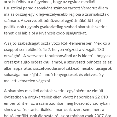
arra is felhívta a figyelmet, hogy az egykor mexikói
turisztikai paradicsomként számon tartott Veracruz állam
ma az ország egyik legveszélyesebb régiója a zsurnaliszták
számára. A szervezett bűnözéssel együttműködő helyi
politikusok ugyanis gyakorlatilag szabad akaratuk szerint
tehetik el láb alól a kíváncsiskodó újságírókat.
A sajtó szabadságát osztályozó RSF-felmérésben Mexikó a
cseppet sem előkelő, 152. helyen végzett a vizsgált 180
országból. A szervezet tanulmányából az is kiderül, hogy az
országot sújtó erőszakhullámról, a szervezett bűnözés és az
államapparátus összefonódásáról cikkező mexikói újságírók
sokasága munkáját állandó fenyegetések és életveszély
mellett kénytelen végezni.
A hivatalos mexikói adatok szerint egyébként az elmúlt
évtizedben a drogkartellek ellen vívott háborúban 22 610
ember tűnt el. Ez a szám azonban még köszönőviszonyban
sincs a valós statisztikákkal, már csak azért sem, mert a
belső konfliktusok áldozatairól az országban csak 2007-óta