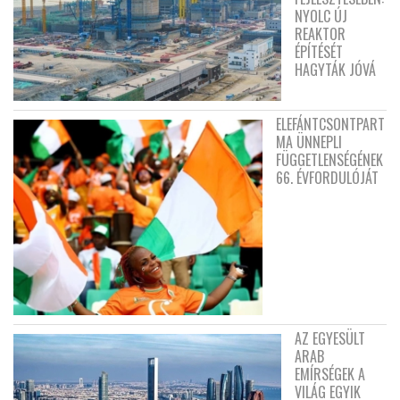
NYOLC ÚJ
REAKTOR
ÉPÍTÉSÉT
HAGYTÁK JÓVÁ
ELEFÁNTCSONTPART
MA ÜNNEPLI
FÜGGETLENSÉGÉNEK
66. ÉVFORDULÓJÁT
AZ EGYESÜLT
ARAB
EMÍRSÉGEK A
VILÁG EGYIK