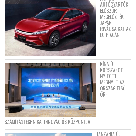
AUTÓGYÁRTÓK
ELŐSZÖR
MEGELŐZTÉK
JAPÁN
RIVÁLISAIKAT AZ
EU PIACÁN
KÍNA ÚJ
KORSZAKOT
NYITOTT:
MEGNYÍLT AZ
ORSZÁG ELSŐ
ŰR-
SZÁMÍTÁSTECHNIKAI INNOVÁCIÓS KÖZPONTJA
TANZÁNIA ÚJ