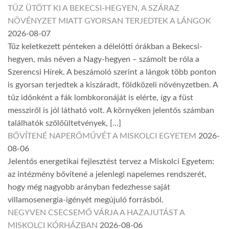
TŰZ ÜTÖTT KI A BEKECSI-HEGYEN, A SZÁRAZ
NÖVÉNYZET MIATT GYORSAN TERJEDTEK A LÁNGOK
2026-08-07
Tűz keletkezett pénteken a délelőtti órákban a Bekecsi-
hegyen, más néven a Nagy-hegyen – számolt be róla a
Szerencsi Hírek. A beszámoló szerint a lángok több ponton
is gyorsan terjedtek a kiszáradt, földközeli növényzetben. A
tűz időnként a fák lombkoronáját is elérte, így a füst
messziről is jól látható volt. A környéken jelentős számban
találhatók szőlőültetvények, […]
BŐVÍTENÉ NAPERŐMŰVÉT A MISKOLCI EGYETEM
2026-
08-06
Jelentős energetikai fejlesztést tervez a Miskolci Egyetem:
az intézmény bővítené a jelenlegi napelemes rendszerét,
hogy még nagyobb arányban fedezhesse saját
villamosenergia-igényét megújuló forrásból.
NEGYVEN CSECSEMŐ VÁRJA A HAZAJUTÁST A
MISKOLCI KÓRHÁZBAN
2026-08-06