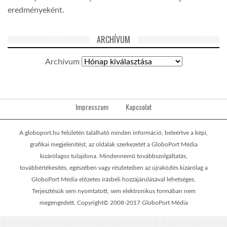
eredményeként.
ARCHÍVUM
Archívum
Impresszum
Kapcsolat
A globoport.hu felületén található minden információ, beleértve a képi,
grafikai megjelenítést, az oldalak szerkezetét a GloboPort Média
kizárólagos tulajdona. Mindennemű továbbszolgáltatás,
továbbértékesítés, egészében vagy részleteiben az újraközlés kizárólag a
GloboPort Média előzetes írásbeli hozzájárulásával lehetséges.
Terjesztésük sem nyomtatott, sem elektronikus formában nem
megengedett. Copyright© 2008-2017 GloboPort Média