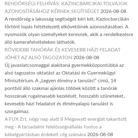
RENDŐRSÉGI FELHÍVÁS: KAZINCBARCIKAI TOLVAJOK
AZONOSÍTÁSÁHOZ KÉRNEK SEGÍTSÉGET
2026-08-08
A rendőrség a lakosság segítségét kéri két, Kazincbarcikán
történt lopás feltételezett elkövetőinek azonosításában. A
nyomozók olyan személyeket keresnek, akik a rendelkezésre
álló kamerafelvételeken láthatók.
RÖVIDEBB TANÓRÁK ÉS KEVESEBB HÁZI FELADAT
JÖHET AZ ALSÓ TAGOZATON
2026-08-08
Új javaslatcsomaggal alakítaná gyermekközpontúbbá az
alsó tagozatos oktatást az Oktatási és Gyermekügyi
Minisztérium. A „Legyen élmény a tanulás!” című, 14
pontból álló szakmai ajánlás többek között a tanórák
hosszának rugalmasabb kezelését, hosszabb szüneteket,
kevesebb házi feladatot és élményalapú tanulást is
szorgalmaz.
A FUX Zrt. négy nap alatt 8 Megawatt energiát takarított
meg - A társadalmi felelősségvállalás fontos a
kábelgyártásban érdekelt cég számára
2026-08-08