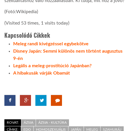
szexualitáshoz való hozzáállásban. Ki tudja, mit hoz a jövő?
(Fotó:Wikipedia)
(Visited 53 times, 1 visits today)
Kapcsolódó Cikkek
Meleg randi kivégzéssel egybekötve
Disney Japán: Semmi különös nem történt augusztus
9-én
Legális a meleg-prostitúció Japánban?
A hibakusák várják Obamát
ROVAT:
ÁZSIA
ÁZSIA - KULTÚRA
CÍMKE:
EDO
HOMOSZEXUÁLIS
JAPÁN
MELEG
SZAMURÁJ