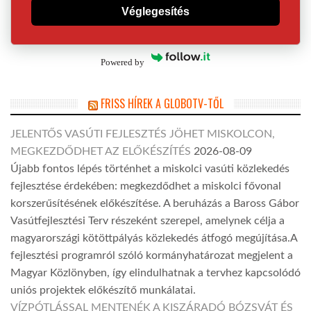
Véglegesítés
Powered by
FRISS HÍREK A GLOBOTV-TŐL
JELENTŐS VASÚTI FEJLESZTÉS JÖHET MISKOLCON,
MEGKEZDŐDHET AZ ELŐKÉSZÍTÉS
2026-08-09
Újabb fontos lépés történhet a miskolci vasúti közlekedés
fejlesztése érdekében: megkezdődhet a miskolci fővonal
korszerűsítésének előkészítése. A beruházás a Baross Gábor
Vasútfejlesztési Terv részeként szerepel, amelynek célja a
magyarországi kötöttpályás közlekedés átfogó megújítása.A
fejlesztési programról szóló kormányhatározat megjelent a
Magyar Közlönyben, így elindulhatnak a tervhez kapcsolódó
uniós projektek előkészítő munkálatai.
VÍZPÓTLÁSSAL MENTENÉK A KISZÁRADÓ BÓZSVÁT ÉS