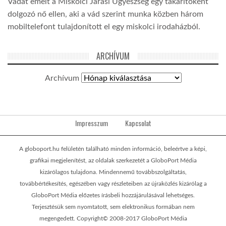
Vádat emelt a Miskolci Járási Ügyészség egy takarítóként
dolgozó nő ellen, aki a vád szerint munka közben három
mobiltelefont tulajdonított el egy miskolci irodaházból.
ARCHÍVUM
Archívum
Impresszum
Kapcsolat
A globoport.hu felületén található minden információ, beleértve a képi,
grafikai megjelenítést, az oldalak szerkezetét a GloboPort Média
kizárólagos tulajdona. Mindennemű továbbszolgáltatás,
továbbértékesítés, egészében vagy részleteiben az újraközlés kizárólag a
GloboPort Média előzetes írásbeli hozzájárulásával lehetséges.
Terjesztésük sem nyomtatott, sem elektronikus formában nem
megengedett. Copyright© 2008-2017 GloboPort Média