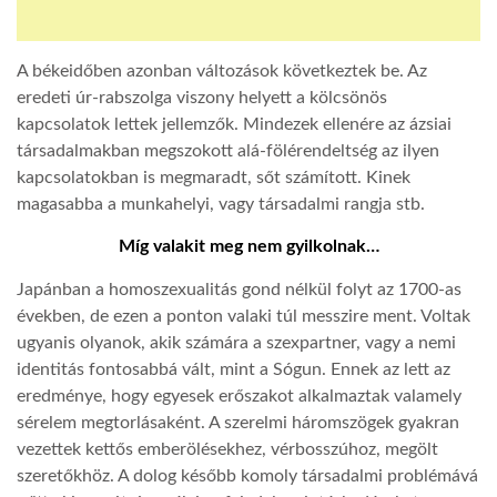
A békeidőben azonban változások következtek be. Az
eredeti úr-rabszolga viszony helyett a kölcsönös
kapcsolatok lettek jellemzők. Mindezek ellenére az ázsiai
társadalmakban megszokott alá-fölérendeltség az ilyen
kapcsolatokban is megmaradt, sőt számított. Kinek
magasabba a munkahelyi, vagy társadalmi rangja stb.
Míg valakit meg nem gyilkolnak…
Japánban a homoszexualitás gond nélkül folyt az 1700-as
években, de ezen a ponton valaki túl messzire ment. Voltak
ugyanis olyanok, akik számára a szexpartner, vagy a nemi
identitás fontosabbá vált, mint a Sógun. Ennek az lett az
eredménye, hogy egyesek erőszakot alkalmaztak valamely
sérelem megtorlásaként. A szerelmi háromszögek gyakran
vezettek kettős emberölésekhez, vérbosszúhoz, megölt
szeretőkhöz. A dolog később komoly társadalmi problémává