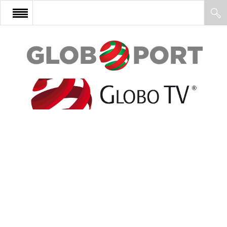
FŐOLDAL
AFRIKA
EURÓPA
ÁZSIA
ÉSZAK-AMERIKA
LATIN-AMERIKA