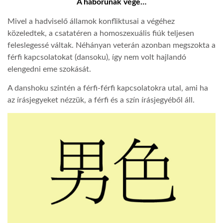
A háborúnak vége…
Mivel a hadviselő államok konfliktusai a végéhez
közeledtek, a csatatéren a homoszexuális fiúk teljesen
feleslegessé váltak. Néhányan veterán azonban megszokta a
férfi kapcsolatokat (dansoku), így nem volt hajlandó
elengedni eme szokását.
A danshoku szintén a férfi-férfi kapcsolatokra utal, ami ha
az írásjegyeket nézzük, a férfi és a szín írásjegyéből áll.