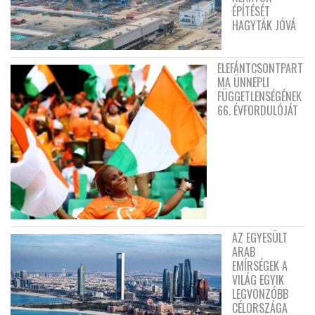
ÉPÍTÉSÉT
HAGYTÁK JÓVÁ
ELEFÁNTCSONTPART
MA ÜNNEPLI
FÜGGETLENSÉGÉNEK
66. ÉVFORDULÓJÁT
AZ EGYESÜLT
ARAB
EMÍRSÉGEK A
VILÁG EGYIK
LEGVONZÓBB
CÉLORSZÁGA