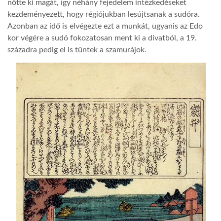
nőtte ki magát, így néhány fejedelem intézkedéseket
kezdeményezett, hogy régiójukban lesújtsanak a sudóra.
Azonban az idő is elvégezte ezt a munkát, ugyanis az Edo
kor végére a sudó fokozatosan ment ki a divatból, a 19.
századra pedig el is tűntek a szamurájok.