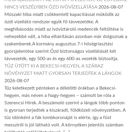
NINCS VESZÉLYBEN ÓZD IVÓVÍZELLÁTÁSA
2026-08-07
Műszaki hiba miatt csökkentett kapacitással működik az
ózdi vízellátó rendszer egyik fő távvezetéke. A
meghibásodás miatt az ivóvíztároló medencék feltöltése is
nehezebbé vált, a hiba elhárításán azonban már dolgoznak a
szakemberek.A kormány augusztus 7-i hőségriasztási
gyorsjelentése szerint Ózd biztonságos vízellátását két
távvezeték, egy 500-as és egy 600-as vezeték biztosítja.
TŰZ ÜTÖTT KI A BEKECSI-HEGYEN, A SZÁRAZ
NÖVÉNYZET MIATT GYORSAN TERJEDTEK A LÁNGOK
2026-08-07
Tűz keletkezett pénteken a délelőtti órákban a Bekecsi-
hegyen, más néven a Nagy-hegyen – számolt be róla a
Szerencsi Hírek. A beszámoló szerint a lángok több ponton
is gyorsan terjedtek a kiszáradt, földközeli növényzetben. A
tűz időnként a fák lombkoronáját is elérte, így a füst
messziről is jól látható volt. A környéken jelentős számban