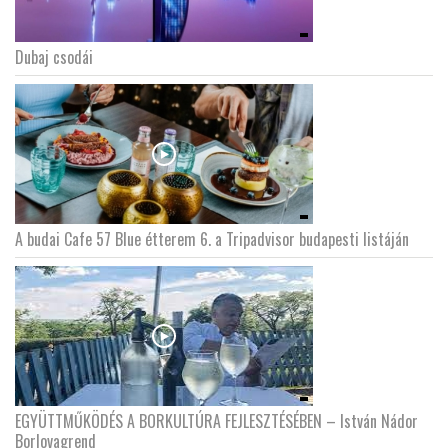
Dubaj csodái
A budai Cafe 57 Blue étterem 6. a Tripadvisor budapesti listáján
EGYÜTTMŰKÖDÉS A BORKULTÚRA FEJLESZTÉSÉBEN – István Nádor
Borlovagrend