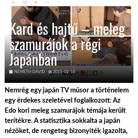
TROPICALMAGAZIN
Kard és hajtű – meleg
GLOBOTV
szamurájok a régi
Japánban
AFRIKA TUDÁSTÁR
A NAP SZÉPE
NÉMETH DÁVID
2015-02-10
Nemrég egy japán TV műsor a történelem
LINKTR.EE
egy érdekes szeletével foglalkozott: Az
Edo kori meleg szamurájok témája került
GLOBOZSARU
terítékre. A statisztika sokkalta a japán
nézőket, de rengeteg bizonyíték igazolta,
DOBRAVERO.HU