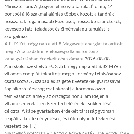
Minisztérium. A „Legyen élmény a tanulás!” című, 14
pontból álló szakmai ajánlás többek között a tanórák
hosszának rugalmasabb kezelését, hosszabb szüneteket,
kevesebb házi feladatot és élményalapú tanulást is
szorgalmaz.
A FUX Zrt. négy nap alatt 8 Megawatt energiát takarított
meg - A társadalmi felelősségvállalás fontos a
kábelgyártásban érdekelt cég számára
2026-08-08
A miskolci székhelyű FUX Zrt. négy nap alatt 8,32 MWh
villamos energiát takarított meg a kormány felhívásához
csatlakozva. A szabad és szigetelt vezetékek gyártásával
foglalkozó társaság csatlakozott a kormány azon
felhívásához, amely az országos hőhullám idején a
villamosenergia-rendszer terhelésének csökkentését
célozta. A kábelgyártásban érdekelt társaság gyorsan
reagált a kezdeményezésre, és több olyan intézkedést
vezetett be, […]
MEGHIBÁSODOTT AZ EGYIK FŐVEZETÉK, DE EGYELŐRE