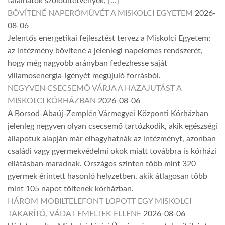
találhatók szőlőültetvények, […]
BŐVÍTENÉ NAPERŐMŰVÉT A MISKOLCI EGYETEM
2026-
08-06
Jelentős energetikai fejlesztést tervez a Miskolci Egyetem:
az intézmény bővítené a jelenlegi napelemes rendszerét,
hogy még nagyobb arányban fedezhesse saját
villamosenergia-igényét megújuló forrásból.
NEGYVEN CSECSEMŐ VÁRJA A HAZAJUTÁST A
MISKOLCI KÓRHÁZBAN
2026-08-06
A Borsod-Abaúj-Zemplén Vármegyei Központi Kórházban
jelenleg negyven olyan csecsemő tartózkodik, akik egészségi
állapotuk alapján már elhagyhatnák az intézményt, azonban
családi vagy gyermekvédelmi okok miatt továbbra is kórházi
ellátásban maradnak. Országos szinten több mint 320
gyermek érintett hasonló helyzetben, akik átlagosan több
mint 105 napot töltenek kórházban.
HÁROM MOBILTELEFONT LOPOTT EGY MISKOLCI
TAKARÍTÓ, VÁDAT EMELTEK ELLENE
2026-08-06