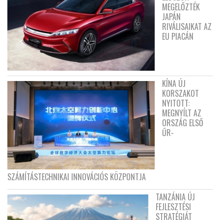
MEGELŐZTÉK
JAPÁN
RIVÁLISAIKAT AZ
EU PIACÁN
KÍNA ÚJ
KORSZAKOT
NYITOTT:
MEGNYÍLT AZ
ORSZÁG ELSŐ
ŰR-
SZÁMÍTÁSTECHNIKAI INNOVÁCIÓS KÖZPONTJA
TANZÁNIA ÚJ
FEJLESZTÉSI
STRATÉGIÁT