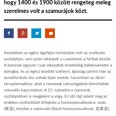
hogy 1400 és 1900 között rengeteg meleg
szerelmes volt a szamurájok közt.
LATIMO.HU
GLOBOBOOK
Kezdetben az egész egyfajta fantáziálás volt az uralkodó
osztályban, ami aztán elterjedt a csatatéren a férfiak között.
A katonák egyszer csak elkezdtek érzelmileg belekeveredni a
dologba, és az egész kezdett szétesni. Igazság szerint már az
ezredforduló óta voltak ilyen esetek, hasonlóan az ókori
társadalmakhoz, ahol a nemesek rabszolgákkal létesítettek
szexuális kapcsolatot. A 15. századra a szamuráj
osztályokban is megjelent a vágy. Ez idő tájt jelent meg az
érdekes szofisztikált kifejezés a homoszexuálisokra: sudó
(衆道), később a vakasudó (fiatal homoszexuálisok: 若衆道).