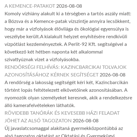
A KEMENCE-PATAKOT
2026-08-08
Komoly vízhiány alakult ki a térségben a tartós aszály miatt:
a Bózsva és a Kemence-patak vízszintje annyira lecsökkent,
hogy már a vízfolyások élővilága és ökológiai egyensúlya is
veszélybe került.A kialakult helyzet enyhítésére rendkívüli
vízpótlást kezdeményeztek. A Perlit-92 Kft. segítségével a
következő két hétben naponta két alkalommal
szivattyúznak vizet a vízfolyásokba.
RENDŐRSÉGI FELHÍVÁS: KAZINCBARCIKAI TOLVAJOK
AZONOSÍTÁSÁHOZ KÉRNEK SEGÍTSÉGET
2026-08-08
A rendőrség a lakosság segítségét kéri két, Kazincbarcikán
történt lopás feltételezett elkövetőinek azonosításában. A
nyomozók olyan személyeket keresnek, akik a rendelkezésre
álló kamerafelvételeken láthatók.
RÖVIDEBB TANÓRÁK ÉS KEVESEBB HÁZI FELADAT
JÖHET AZ ALSÓ TAGOZATON
2026-08-08
Új javaslatcsomaggal alakítaná gyermekközpontúbbá az
alsó tagozatos oktatást az Oktatási és Gyermekügyi