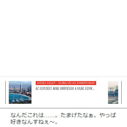
KÖZEL-KELET
AUSZTRÁLIA
A VILÁG ITTHON
MÉDIA
KÖZEL-KELET - DUBAJ ÉS AZ EMIRÁTUSOK
AZ EGYESÜLT ARAB EMÍRSÉGEK A VILÁG EGYIK…
GLOBOTV BP
HÍR3D