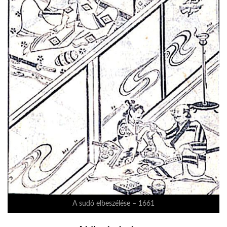
A sudó elbeszélése – 1661