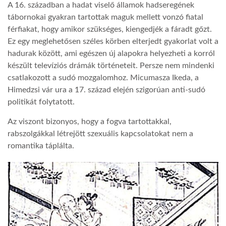
A 16. században a hadat viselő államok hadseregének
tábornokai gyakran tartottak maguk mellett vonzó fiatal
férfiakat, hogy amikor szükséges, kiengedjék a fáradt gőzt.
Ez egy meglehetősen széles körben elterjedt gyakorlat volt a
hadurak között, ami egészen új alapokra helyezheti a korról
készült televíziós drámák történeteit. Persze nem mindenki
csatlakozott a sudó mozgalomhoz. Micumasza Ikeda, a
Himedzsi vár ura a 17. század elején szigorúan anti-sudó
politikát folytatott.
Az viszont bizonyos, hogy a fogva tartottakkal,
rabszolgákkal létrejött szexuális kapcsolatokat nem a
romantika táplálta.