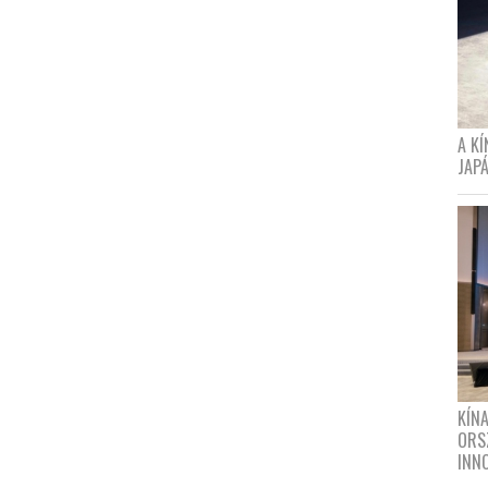
A K
JAPÁ
KÍN
ORS
INN