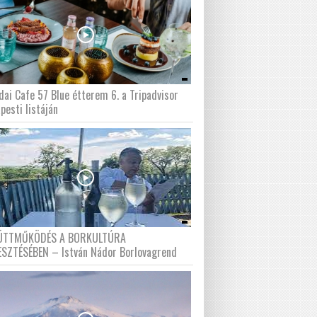
dai Cafe 57 Blue étterem 6. a Tripadvisor
pesti listáján
ÜTTMŰKÖDÉS A BORKULTÚRA
ESZTÉSÉBEN – István Nádor Borlovagrend