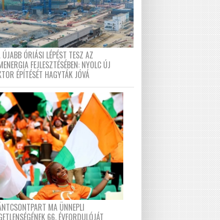
 ÚJABB ÓRIÁSI LÉPÉST TESZ AZ
MENERGIA FEJLESZTÉSÉBEN: NYOLC ÚJ
KTOR ÉPÍTÉSÉT HAGYTÁK JÓVÁ
FÁNTCSONTPART MA ÜNNEPLI
GETLENSÉGÉNEK 66. ÉVFORDULÓJÁT