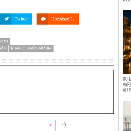
Twitter
Hozzászólás
TMÓD
SÁG
RIJÁD
SZAÚD-ARÁBIA
80 
VAR
VÍZ
*
NÉV