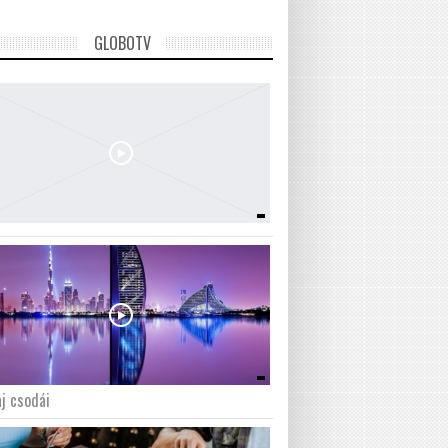
GLOBOTV
j csodái