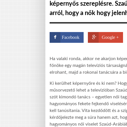
képernyős szereplésre. Szaú
arról, hogy a nők hogy jel
Facebook
Google +
Ha valaki ronda, akkor ne akarjon képer
főnöke egy magán televíziós társaságnál
elrohant, majd a rokonai tanácsára a bí
Ki kerülhet képernyőre és ki nem? Hogy
műsorvezető lehet a televízióban Szaúd
szót kimondó tanács – egyetlen női tagj
hagyományos fekete fejkendő viselésére
kell tanúsítania. Vita kezdődött és a s
kérdőjelezte meg a súra hanem azt, hog
hagyományos női viselet Szaúd-Arábiá