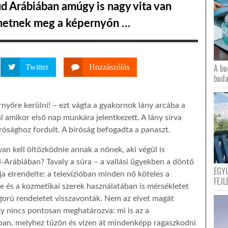
d Arábiában amúgy is nagy vita van
enhetnek meg a képernyőn …
A bu
Twitter
Hozzászólás
buda
nyőre kerülni! – ezt vágta a gyakornok lány arcába a
 amikor első nap munkára jelentkezett. A lány sírva
rósághoz fordult. A bíróság befogadta a panaszt.
an kell öltözködnie annak a nőnek, aki végül is
-Arábiában? Tavaly a súra – a vallási ügyekben a döntő
EGY
a elrendelte: a televízióban minden nő köteles a
FEJL
 és a kozmetikai szerek használatában is mérsékletet
zigorú rendeletet visszavonták. Nem az elvet magát
y nincs pontosan meghatározva: mi is az a
ban, melyhez tűzön és vízen át mindenképp ragaszkodni