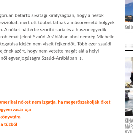
gorúan betartó sivatagi királyságban, hogy a nézők
elevíziókat, mert ott többet látnak a műsorvezető hölgyek
Kultu
en. A nőket háttérbe szorító saria és a huszonegyedik
roblémát jelent Szaúd-Arábiában ahol nemrég Michelle
togatása idején nem viselt fejkendőt. Több ezer szaúdi
nejének azért, hogy nem vetette magát alá a helyi
 női egyenjogúságra Szaúd-Arábiában is.
 amerikai nőket nem izgatja, ha megerőszakolják őket
egyvervásárlója
 könyvtára
KÍN
 a tűzből
MÁR
NYU