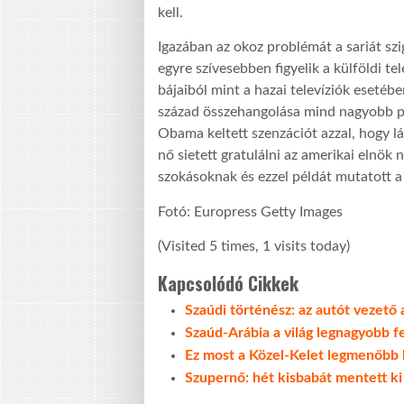
kell.
Igazában az okoz problémát a sariát szi
egyre szívesebben figyelik a külföldi t
bájaiból mint a hazai televíziók esetéb
század összehangolása mind nagyobb p
Obama keltett szenzációt azzal, hogy lá
nő sietett gratulálni az amerikai elnök 
szokásoknak és ezzel példát mutatott a
Fotó: Europress Getty Images
(Visited 5 times, 1 visits today)
Kapcsolódó Cikkek
Szaúdi történész: az autót vezető
Szaúd-Arábia a világ legnagyobb f
Ez most a Közel-Kelet legmenőbb
Szupernő: hét kisbabát mentett ki