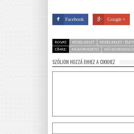
Facebook
Google +
ROVAT:
KÖZEL-KELET
KÖZEL-KELET - ÉLE
CÍMKE:
MŰSORVEZETŐ
NŐI EGYENJOGÚ
SZÓLJON HOZZÁ EHHEZ A CIKKHEZ