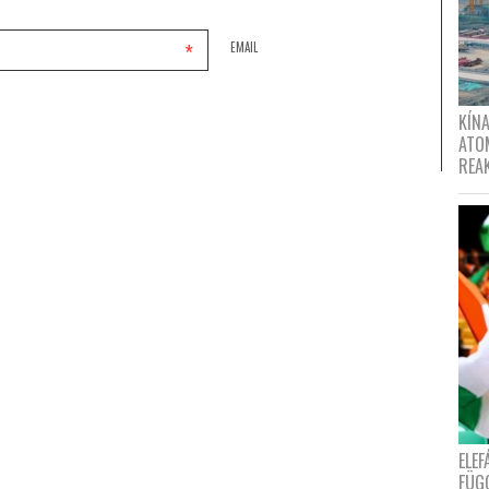
*
EMAIL
KÍNA
ATO
REA
ELE
FÜG