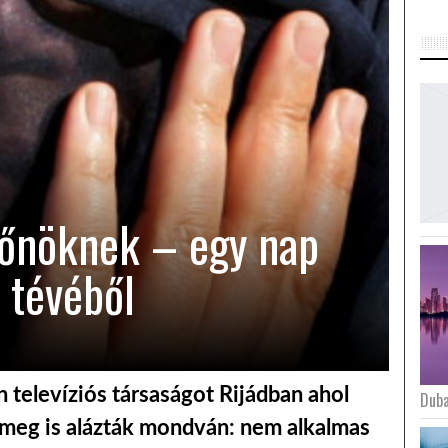
főnöknek – egy nap
 tévéből
n televíziós társaságot Rijádban ahol
Duba
 meg is alázták mondván: nem alkalmas