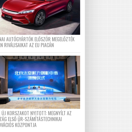
ÍNAI AUTÓGYÁRTÓK ELŐSZÖR MEGELŐZTÉK
N RIVÁLISAIKAT AZ EU PIACÁN
A ÚJ KORSZAKOT NYITOTT: MEGNYÍLT AZ
ZÁG ELSŐ ŰR-SZÁMÍTÁSTECHNIKAI
OVÁCIÓS KÖZPONTJA