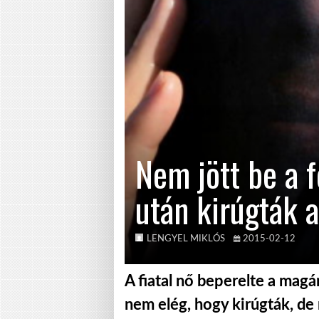
Nem jött be a 
után kirúgták a
LENGYEL MIKLÓS
2015-02-12
A fiatal nő beperelte a magá
nem elég, hogy kirúgták, de