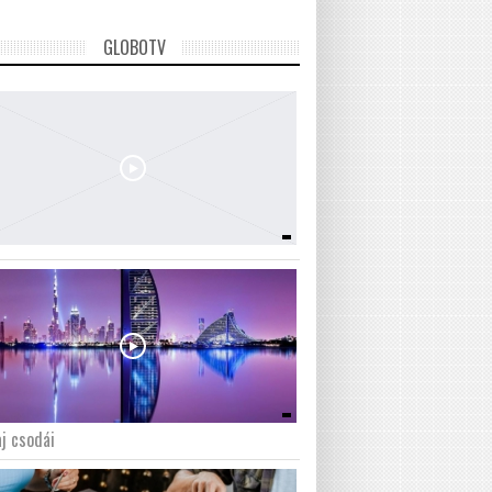
GLOBOTV
j csodái