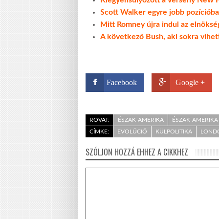
Kiegyensúlyozott a verseny New
Scott Walker egyre jobb pozíciób
Mitt Romney újra indul az elnöksé
A következő Bush, aki sokra vihet
Facebook
Google +
ROVAT:
ÉSZAK-AMERIKA
ÉSZAK-AMERIKA 
CÍMKE:
EVOLÚCIÓ
KÜLPOLITIKA
LOND
SZÓLJON HOZZÁ EHHEZ A CIKKHEZ