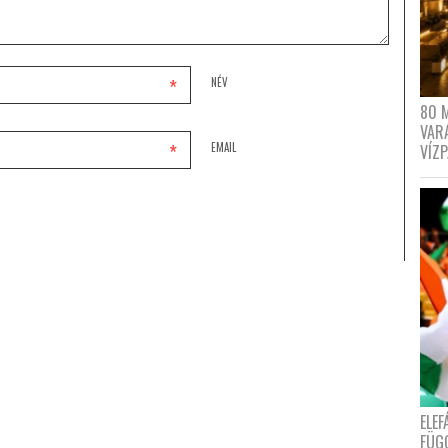
*
NÉV
80 
VAR
*
EMAIL
VÍZ
ELE
FÜG