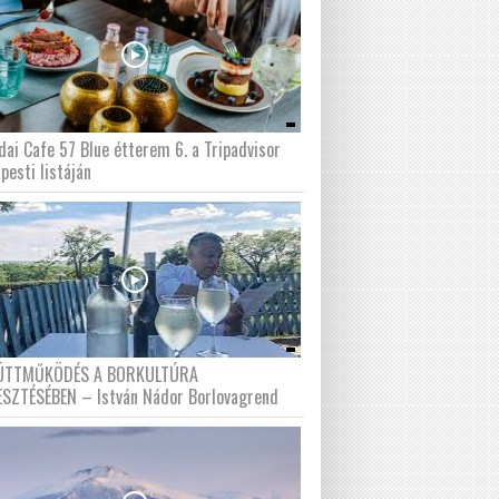
dai Cafe 57 Blue étterem 6. a Tripadvisor
pesti listáján
ÜTTMŰKÖDÉS A BORKULTÚRA
ESZTÉSÉBEN – István Nádor Borlovagrend