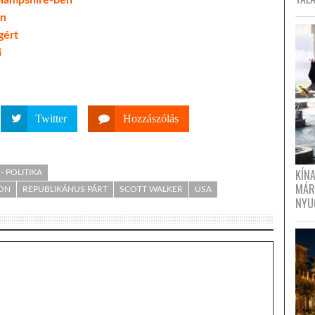
 Hampshire-ben
an
gért
i
Twitter
Hozzászólás
KÍN
- POLITIKA
MÁR
ON
REPUBLIKÁNUS PÁRT
SCOTT WALKER
USA
NYU