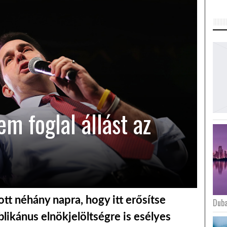
m foglal állást az
tt néhány napra, hogy itt erősítse
Duba
blikánus elnökjelöltségre is esélyes