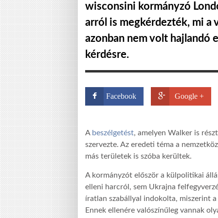
wisconsini kormányzó Londo
arról is megkérdezték, mi a 
azonban nem volt hajlandó e
kérdésre.
Facebook
Google +
A
beszélgetést
, amelyen Walker is rész
szervezte. Az eredeti téma a nemzetköz
más területek is szóba kerültek.
A kormányzót először a külpolitikai ál
elleni harcról, sem Ukrajna felfegyverzé
íratlan szabállyal indokolta, miszerint a
Ennek ellenére valószínűleg vannak olya