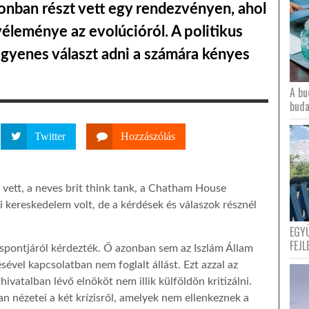
nban részt vett egy rendezvényen, ahol
véleménye az evolúcióról. A politikus
gyenes választ adni a számára kényes
A bu
buda
Twitter
Hozzászólás
t vett, a neves brit think tank, a Chatham House
i kereskedelem volt, de a kérdések és válaszok résznél
EGY
FEJL
láspontjáról kérdezték. Ő azonban sem az Iszlám Állam
sével kapcsolatban nem foglalt állást. Ezt azzal az
 hivatalban lévő elnököt nem illik külföldön kritizálni.
n nézetei a két krízisről, amelyek nem ellenkeznek a