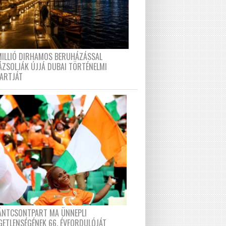
MILLIÓ DIRHAMOS BERUHÁZÁSSAL
ÁZSOLJÁK ÚJJÁ DUBAI TÖRTÉNELMI
PARTJÁT
FÁNTCSONTPART MA ÜNNEPLI
GETLENSÉGÉNEK 66. ÉVFORDULÓJÁT