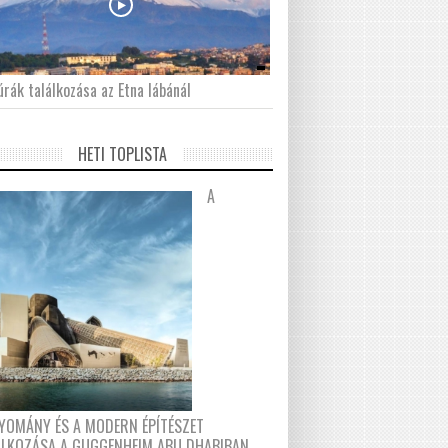
́rák találkozása az Etna lábánál
HETI TOPLISTA
A
YOMÁNY ÉS A MODERN ÉPÍTÉSZET
ÁLKOZÁSA A GUGGENHEIM ABU DHABIBAN