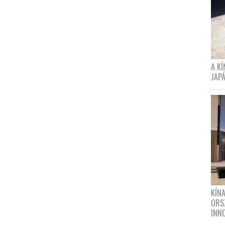
A K
JAPÁ
KÍN
ORS
INN