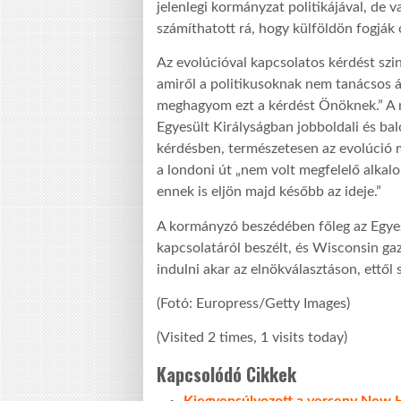
jelenlegi kormányzat politikájával, de
számíthatott rá, hogy külföldön fogják 
Az evolúcióval kapcsolatos kérdést szin
amiről a politikusoknak nem tanácsos ál
meghagyom ezt a kérdést Önöknek.” A m
Egyesült Királyságban jobboldali és balo
kérdésben, természetesen az evolúció m
a londoni út „nem volt megfelelő alkalo
ennek is eljön majd később az ideje.”
A kormányzó beszédében főleg az Egyesü
kapcsolatáról beszélt, és Wisconsin g
indulni akar az elnökválasztáson, ettől
(Fotó: Europress/Getty Images)
(Visited 2 times, 1 visits today)
Kapcsolódó Cikkek