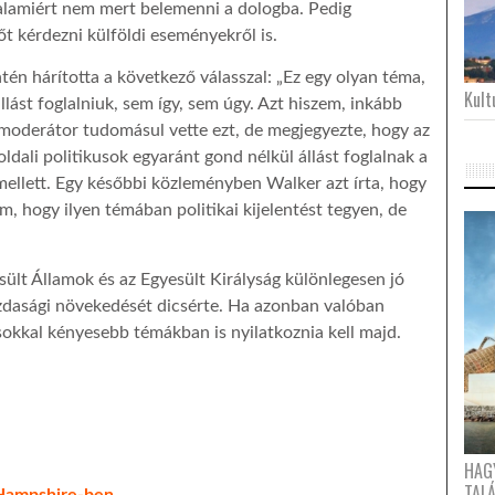
 valamiért nem mert belemenni a dologba. Pedig
őt kérdezni külföldi eseményekről is.
tén hárította a következő válasszal: „Ez egy olyan téma,
Kultu
lást foglalniuk, sem így, sem úgy. Azt hiszem, inkább
oderátor tudomásul vette ezt, de megjegyezte, hogy az
ldali politikusok egyaránt gond nélkül állást foglalnak a
ellett. Egy későbbi közleményben Walker azt írta, hogy
m, hogy ilyen témában politikai kijelentést tegyen, de
lt Államok és az Egyesült Királyság különlegesen jó
azdasági növekedését dicsérte. Ha azonban valóban
 sokkal kényesebb témákban is nyilatkoznia kell majd.
HAG
TAL