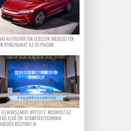
ÍNAI AUTÓGYÁRTÓK ELŐSZÖR MEGELŐZTÉK
N RIVÁLISAIKAT AZ EU PIACÁN
A ÚJ KORSZAKOT NYITOTT: MEGNYÍLT AZ
ZÁG ELSŐ ŰR-SZÁMÍTÁSTECHNIKAI
OVÁCIÓS KÖZPONTJA