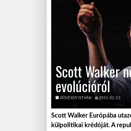
Scott Walker ne
evolúcióról
KÖVESDY ISTVÁN
2015-02-13
Scott Walker Európába utazo
külpolitikai krédóját. A repu