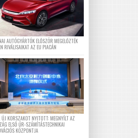
ÍNAI AUTÓGYÁRTÓK ELŐSZÖR MEGELŐZTÉK
N RIVÁLISAIKAT AZ EU PIACÁN
A ÚJ KORSZAKOT NYITOTT: MEGNYÍLT AZ
ZÁG ELSŐ ŰR-SZÁMÍTÁSTECHNIKAI
OVÁCIÓS KÖZPONTJA