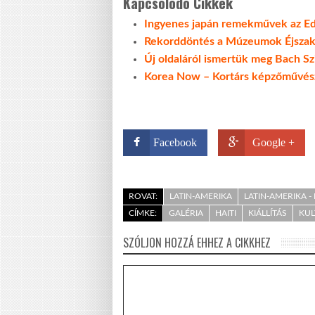
Kapcsolódó Cikkek
Ingyenes japán remekművek az Edo
Rekorddöntés a Múzeumok Éjszak
Új oldaláról ismertük meg Bach Szi
Korea Now – Kortárs képzőművés
Facebook
Google +
ROVAT:
LATIN-AMERIKA
LATIN-AMERIKA -
CÍMKE:
GALÉRIA
HAITI
KIÁLLÍTÁS
KU
SZÓLJON HOZZÁ EHHEZ A CIKKHEZ