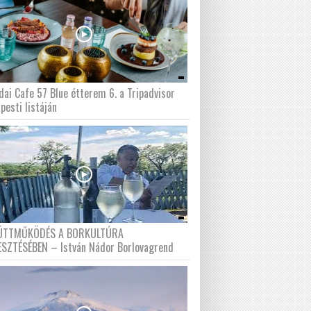
dai Cafe 57 Blue étterem 6. a Tripadvisor
pesti listáján
ÜTTMŰKÖDÉS A BORKULTÚRA
ESZTÉSÉBEN – István Nádor Borlovagrend