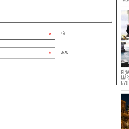
*
NÉV
*
EMAIL
KÍN
MÁR
NYU