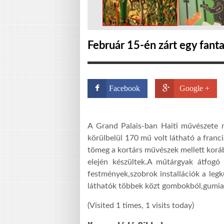
Február 15-én zárt egy fantas
Facebook
Google +
A Grand Palais-ban Haiti művészete m
körülbelül 170 mű volt látható a franci
tömeg a kortárs művészek mellett korább
elején készültek.A műtárgyak átfogó
festmények,szobrok installációk a leg
láthatók többek közt gombokból,gumiab
(Visited 1 times, 1 visits today)