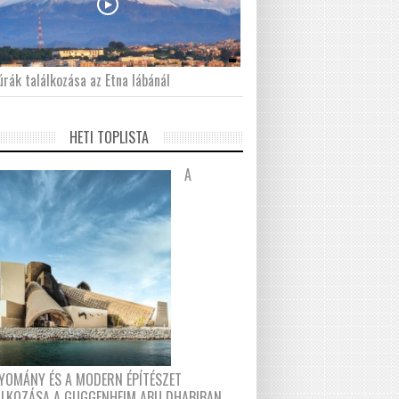
́rák találkozása az Etna lábánál
HETI TOPLISTA
A
YOMÁNY ÉS A MODERN ÉPÍTÉSZET
ÁLKOZÁSA A GUGGENHEIM ABU DHABIBAN