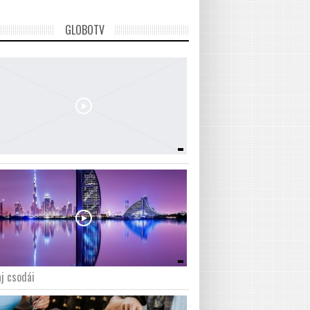
GLOBOTV
j csodái