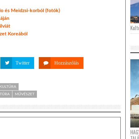
 és Meidzsi-korból (fotók)
áján
lviát
Kultu
zet Koreából
Twitter
Hozzászólás
 KULTÚRA
LTÚRA
MŰVÉSZET
HAG
TAL