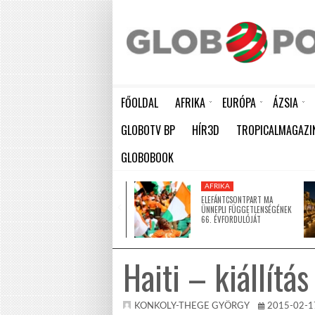
FŐOLDAL
AFRIKA
EURÓPA
ÁZSIA
ELEFÁNTCSONTPART MA ÜNNEPLI FÜGGETLENSÉGÉNEK 66. ÉVFORDULÓJÁT
HÁTBORZONGATÓ KAPCSOLAT A HAMBURGI KÉSELŐ ÉS A KOMBINÓS GYILKOS KÖZÖTT
KÍNA LAKOSSÁGA GYORS ÜTEMBEN
GLOBOTV BP
HÍR3D
TROPICALMAGAZI
GLOBOBOOK
AFRIKA
AFRIKA
ÚJ MECSETTEL
ELEFÁNTCSONTPART MA
GAZDAGODOTT NIGER EGYIK
ÜNNEPLI FÜGGETLENSÉGÉNEK
LEGNAGYOBB VÁROSA
66. ÉVFORDULÓJÁT
Haiti – kiállítá
KONKOLY-THEGE GYÖRGY
2015-02-1