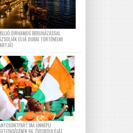
MILLIÓ DIRHAMOS BERUHÁZÁSSAL
ÁZSOLJÁK ÚJJÁ DUBAI TÖRTÉNELMI
PARTJÁT
FÁNTCSONTPART MA ÜNNEPLI
GETLENSÉGÉNEK 66. ÉVFORDULÓJÁT