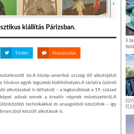
ztikus kiállítás Párizsban.
A bu
buda
Twitter
Hozzászólás
utatkozott be.A közép-amerikai ország 60 alkotójától
a főváros egyik legszebb kiállítóhelyén.A tárlatra özönlő
i alkotásokat is láthatott – a legkorábbiak a 19. század
 képet adnak ennek a kreatív népnek művészetéről.A
EGY
különbözőbb technikákkal és anyagokból készültek – így
FEJL
roncsból készült alkotások is.