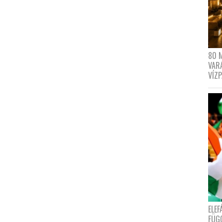
80 
VAR
VÍZ
ELE
FÜG