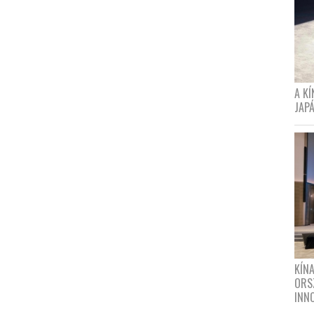
A K
JAPÁ
KÍN
ORS
INN