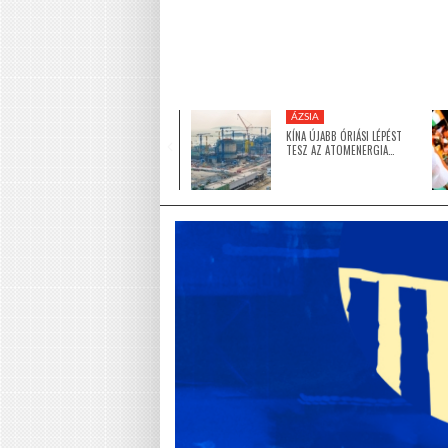
KÖZEL-KELET
ÁZSIA
5 MILLIÓ DOLLÁRRAL
KÍNA ÚJABB ÓRIÁSI LÉPÉST
TÁMOGATJA AZ EGYESÜLT
TESZ AZ ATOMENERGIA…
ARAB…