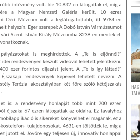
bb intézmény volt. Ide 10.832-en látogattak el, míg a
yére a Magyar Nemzeti Galéria került, 10 ezres
ni Déri Múzeum volt a leglátogatottabb, itt 9784-en
melt helyszín, Eger szerepel: A Dobó István Vármúzeumot
rvári Szent István Király Múzeumba 8239-en mentek el.
 vonatkoznak.
ályázatokat is meghirdettek. A „Te is eljönnél?”
idei rendezvényen készült videóval lehetett jelentkezni.
400 ezer forintos díjazást jelent. A „Te is így láttad?”
jszakája rendezvények képeivel lehetett nevezni. A
stély Terézia lakosztályában két főre szóló kétéjszakás
HAG
.
TAL
net is: a rendezvény honlapját több mint 200 ezren
ől éjszaka 67 ezren látogattak az oldalra. Ez tavalyhoz
obilapplikáció is sikereket könyvelhet el magának, ez a
kostelefon- tulajdonosokat. 4631-en töltötték le, míg a
 jutott el. Jövőre egy teljesen új, innovatív honlappal