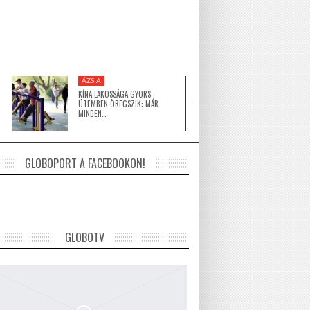
ÁZSIA
KÖZEL-KELET
KÍNA LAKOSSÁGA GYORS
A HAGYOMÁNY ÉS A 
ÜTEMBEN ÖREGSZIK: MÁR
ÉPÍTÉSZET TALÁLKOZ
MINDEN…
GLOBOPORT A FACEBOOKON!
GLOBOTV