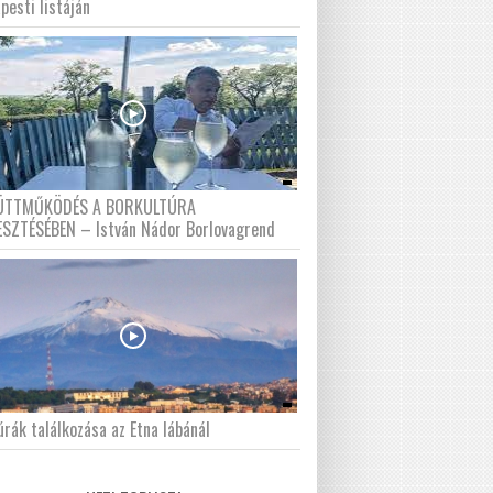
pesti listáján
ÜTTMŰKÖDÉS A BORKULTÚRA
ESZTÉSÉBEN – István Nádor Borlovagrend
́rák találkozása az Etna lábánál