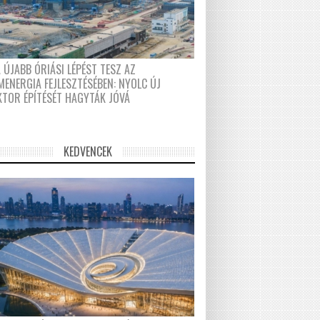
 ÚJABB ÓRIÁSI LÉPÉST TESZ AZ
MENERGIA FEJLESZTÉSÉBEN: NYOLC ÚJ
KTOR ÉPÍTÉSÉT HAGYTÁK JÓVÁ
KEDVENCEK