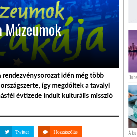
 a Múzeumok
a rendezvénysorozat idén még több
Duba
 országszerte, így megdőltek a tavalyi
ásfél évtizede indult kulturális misszió
A bu
Twitter
Hozzászólás