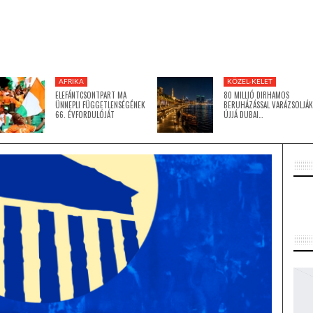
AFRIKA
KÖZEL-KELET
ELEFÁNTCSONTPART MA
80 MILLIÓ DIRHAMOS
ÜNNEPLI FÜGGETLENSÉGÉNEK
BERUHÁZÁSSAL VARÁZSOLJÁK
66. ÉVFORDULÓJÁT
ÚJJÁ DUBAI…