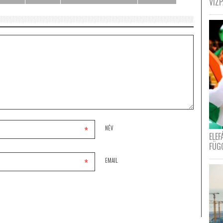
VÍZ
*
NÉV
ELE
FÜG
*
EMAIL