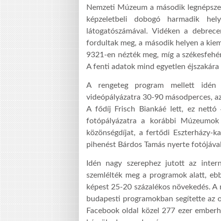
Nemzeti Múzeum a második legnépszerű
képzeletbeli dobogó harmadik hel
látogatószámával. Vidéken a debrece
fordultak meg, a második helyen a kie
9321-en nézték meg, míg a székesfehé
A fenti adatok mind egyetlen éjszakára
A rengeteg program mellett idén p
videópályázatra 30-90 másodperces, az 
A fődíj Frisch Biankáé lett, ez nettó 
fotópályázatra a korábbi Múzeumok É
közönségdíjat, a fertődi Eszterházy-ka
pihenést Bárdos Tamás nyerte fotójával
Idén nagy szerephez jutott az inter
szemlélték meg a programok alatt, ebb
képest 25-20 százalékos növekedés. A m
budapesti programokban segítette az o
Facebook oldal közel 277 ezer emberhez