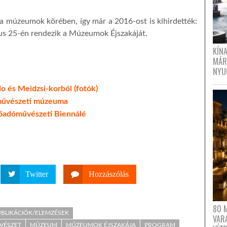
 a múzeumok körében, így már a 2016-ost is kihirdették:
nius 25-én rendezik a Múzeumok Éjszakáját.
KÍN
MÁR
NYU
 és Meidzsi-korból (fotók)
b művészeti múzeuma
adóművészeti Biennálé
Twitter
Hozzászólás
80 
UBLIKÁCIÓK/ELEMZÉSEK
VAR
VÉSZET
MÚZEUM
MÚZEUMOK ÉJSZAKÁJA
PROGRAM