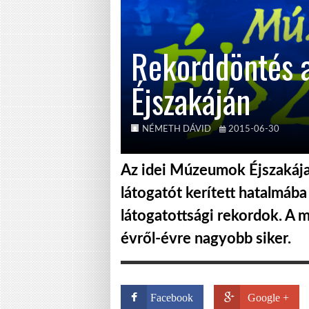
Rekorddöntés
Éjszakáján
NÉMETH DÁVID
2015-06-30
Az idei Múzeumok Éjszakáj
látogatót kerített hatalmába
látogatottsági rekordok. A m
évről-évre nagyobb siker.
Facebook
Google +