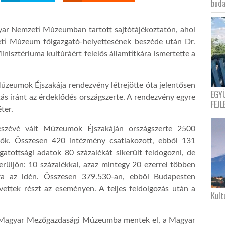
buda
gyar Nemzeti Múzeumban tartott sajtótájékoztatón, ahol
i Múzeum főigazgató-helyettesének beszéde után Dr.
nisztériuma kultúráért felelős államtitkára ismertette a
zeumok Éjszakája rendezvény létrejötte óta jelentősen
EGY
ás iránt az érdeklődés országszerte. A rendezvény egyre
FEJL
ter.
észévé vált Múzeumok Éjszakáján országszerte 2500
dők. Összesen 420 intézmény csatlakozott, ebből 131
gatottsági adatok 80 százalékát sikerült feldogozni, de
erüljön: 10 százalékkal, azaz mintegy 20 ezerrel többen
ra az idén. Összesen 379.530-an, ebből Budapesten
ettek részt az eseményen. A teljes feldolgozás után a
Kultu
 Magyar Mezőgazdasági Múzeumba mentek el, a Magyar