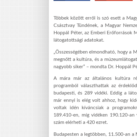
Többek között erről is szó esett a Ma
Császtvay Tündének, a Magyar Nemzet
Hoppál Péter, az Emberi Erőforrások Mi
látogatottsági adatokat.
„Összességében elmondható, hogy a Mú
megnőtt a kultúra, és a múzeumlátogat
nagyobb siker” – mondta Dr. Hoppál Pé
A mára már az általános kultúra r
programból választhattak az érdeklő
budapesti, és 289 vidéki. Eddig a láto
már ennyi is elég volt ahhoz, hogy kid
voltak idén kíváncsiak a programok
189.410-en, míg vidéken 190.120-an v
szám elérheti a 420 ezret.
Budapesten a legtöbben, 11.500-an a