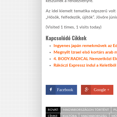
készülnek a rendezvényre.
Az idei kiemelt tematika népszerű volt
„Hősök, felfedezők, újítók”. Jövőre jú
(Visited 1 times, 1 visits today)
Kapcsolódó Cikkek
Ingyenes japán remekművek az Edo
Megnyílt Izrael első kortárs ara
4. BODY.RADICAL Nemzetközi Elő
Rákóczi Expressz indul a Keletiből
Facebook
Google +
ROVAT:
MAGYARORSZÁGON TÖRTÉNT
P
CÍMKE:
KULTÚRA
MAGYARORSZÁG
MŰ