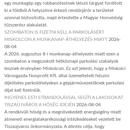
egy munkagép egy robbanótestnek látszó tárgyat fordított
ki a földből.A helyszínre érkező rendőrjárőr a területet
azonnal biztosította, majd értesítette a Magyar Honvédség
tűzszerész alakulatát.
SZOMBATON IS FIZETNI KELL A PARKOLÁSÉRT
MISKOLCON A MUNKANAP-ÁTHELYEZÉS MIATT
2026-
08-04
A 2026. augusztus 8-i munkanap-áthelyezés miatt ezen a
szombaton a megszokott hétköznapi parkolási szabályok
lesznek érvényben Miskolcon. Ez azt jelenti, hogy a Miskolci
Városgazda Nonprofit Kft. által üzemeltetett felszíni
díjköteles parkolóhelyeken a gépjárművezetőknek parkolási
díjat kell fizetniük.
INGYENES ESTI STRANDOLÁSSAL SEGÍTI A LAKOSOKAT
TISZAÚJVÁROS A HŐSÉG IDEJÉN
2026-08-04
A rendkívüli hőség és a megnövekedett energiaigény miatt
átmeneti energiatakarékossági intézkedéseket vezetett be
Tiszaújváros önkormányzata. A döntés célja, hogy