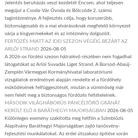
Jelentős beruházás veszi kezdetét Encsen, ahol teljesen
megújul a Csoda-Vár Óvoda és Bölcsőde 2. számú
tagintézménye. A fejlesztés célja, hogy korszerűbb,
biztonságosabb és a mai elvárásoknak megfelelő környezet
várja a kisgyermekeket és az intézmény dolgozóit.
FERTŐZÉS MIATT AZ IDEI SZEZON VÉGÉIG BEZÁRT AZ
ARLÓI STRAND
2026-08-05
A 2026-os fürdési szezon hátralévő részében nem fogadhat
látogatókat az Arlói Suvadás Liget Strand. A Borsod-Abaúj-
Zemplén Vármegyei Kormányhivatal laboratóriumi
vizsgálatok eredményei alapján rendelte el a fürdőhely
működésének felfüggesztését, miután a vízminőség már
nem felelt meg a biztonságos fürdőzés feltételeinek.
MÁSODIK VILÁGHÁBORÚS PÁNCÉLTÖRŐ GRÁNÁT
KERÜLT ELŐ A BARÁTHEGYI MAJORSÁGBAN
2026-08-05
Különleges esemény szakította meg hétfőn a Szimbiózis
Alapítvány Baráthegyi Majorságában zajló tanösvény-
fejlesztési munkálatokat. Az erdei útszakasz építése során