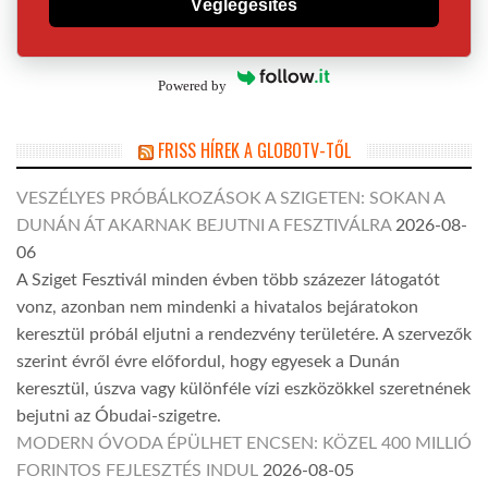
Véglegesítés
Powered by
FRISS HÍREK A GLOBOTV-TŐL
VESZÉLYES PRÓBÁLKOZÁSOK A SZIGETEN: SOKAN A
DUNÁN ÁT AKARNAK BEJUTNI A FESZTIVÁLRA
2026-08-
06
A Sziget Fesztivál minden évben több százezer látogatót
vonz, azonban nem mindenki a hivatalos bejáratokon
keresztül próbál eljutni a rendezvény területére. A szervezők
szerint évről évre előfordul, hogy egyesek a Dunán
keresztül, úszva vagy különféle vízi eszközökkel szeretnének
bejutni az Óbudai-szigetre.
MODERN ÓVODA ÉPÜLHET ENCSEN: KÖZEL 400 MILLIÓ
FORINTOS FEJLESZTÉS INDUL
2026-08-05