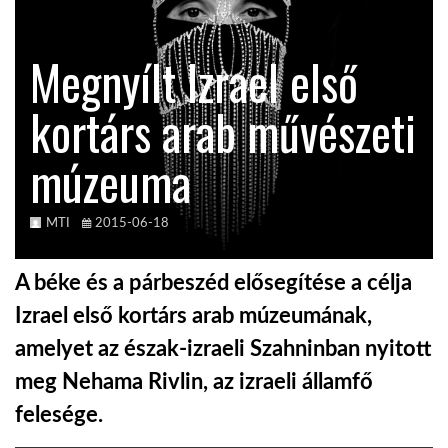
KÖZEL-KELET
Megnyílt Izrael első
kortárs arab művészeti
AUSZTRÁLIA
múzeuma
A VILÁG ITTHON
MTI
2015-06-18
MÉDIA
A béke és a párbeszéd elősegítése a célja
Izrael első kortárs arab múzeumának,
amelyet az észak-izraeli Szahninban nyitott
GLOBOTV BP
meg Nehama Rivlin, az izraeli államfő
felesége.
HÍR3D