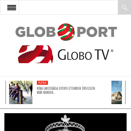
FŐOLDAL
AFRIKA
EURÓPA
ÁZSIA
ÁZSIA
KÍNA LAKOSSÁGA GYORS ÜTEMBEN ÖREGSZIK:
MÁR MINDEN…
ÉSZAK-AMERIKA
LATIN-AMERIKA