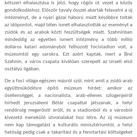
kétszeri elhalasztása is jelzi, hogy rögös út vezet a közös
gondolkodáshoz. Először tavaly ősszel akarták felavatni a új
intézményt, de a nyári gázai háború miatt későbbre tolták
az időpontot, majd télen ismét elhalasztották az eseményt a
zsidók és az arabok közti feszültségek miatt. Szahninban
mindeddig az egyetlen ismert intézmény a több millió
dolláros katari adományból felhúzott focistadion volt, a
múzeumtól egy sarokra. Ezt azért kapták, mert a Bné
Szahnin, a város csapata kiválóan szerepelt az izraeli első
osztályú ligában.
De a foci világa egészen másról szól, mint amit a zsidó-arab
együttműködésre építő múzeum hirdet: amikor az
ősellenséggel, a nacionalista, arab-ellenes szlogenjeiről
hírhedt jeruzsálemi Bétár csapattal játszanak, a helyi
rendőrség megerősíti erőit, és a stadionból és a városból
kivezető menekülő útvonalakat hoz létre. Az új múzeum
nem kap támogatást a kulturális minisztériumtól, a helyi
hatóság pedig csak a takarítási és a fenntartási költségeket