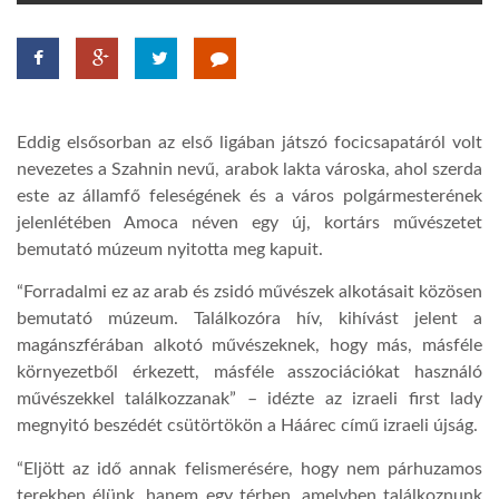
TROPICALMAGAZIN
GLOBOTV
Eddig elsősorban az első ligában játszó focicsapatáról volt
nevezetes a Szahnin nevű, arabok lakta városka, ahol szerda
AFRIKA TUDÁSTÁR
este az államfő feleségének és a város polgármesterének
jelenlétében Amoca néven egy új, kortárs művészetet
bemutató múzeum nyitotta meg kapuit.
A NAP SZÉPE
“Forradalmi ez az arab és zsidó művészek alkotásait közösen
bemutató múzeum. Találkozóra hív, kihívást jelent a
LINKTR.EE
magánszférában alkotó művészeknek, hogy más, másféle
környezetből érkezett, másféle asszociációkat használó
művészekkel találkozzanak” – idézte az izraeli first lady
GLOBOZSARU
megnyitó beszédét csütörtökön a Háárec című izraeli újság.
“Eljött az idő annak felismerésére, hogy nem párhuzamos
DOBRAVERO.HU
terekben élünk, hanem egy térben, amelyben találkoznunk