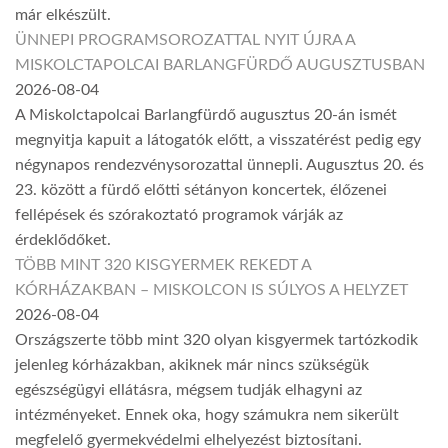
már elkészült.
ÜNNEPI PROGRAMSOROZATTAL NYIT ÚJRA A
MISKOLCTAPOLCAI BARLANGFÜRDŐ AUGUSZTUSBAN
2026-08-04
A Miskolctapolcai Barlangfürdő augusztus 20-án ismét
megnyitja kapuit a látogatók előtt, a visszatérést pedig egy
négynapos rendezvénysorozattal ünnepli. Augusztus 20. és
23. között a fürdő előtti sétányon koncertek, élőzenei
fellépések és szórakoztató programok várják az
érdeklődőket.
TÖBB MINT 320 KISGYERMEK REKEDT A
KÓRHÁZAKBAN – MISKOLCON IS SÚLYOS A HELYZET
2026-08-04
Országszerte több mint 320 olyan kisgyermek tartózkodik
jelenleg kórházakban, akiknek már nincs szükségük
egészségügyi ellátásra, mégsem tudják elhagyni az
intézményeket. Ennek oka, hogy számukra nem sikerült
megfelelő gyermekvédelmi elhelyezést biztosítani.