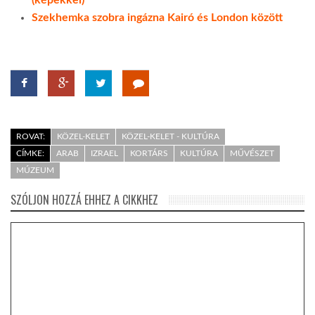
Szekhemka szobra ingázna Kairó és London között
ROVAT:
KÖZEL-KELET
KÖZEL-KELET - KULTÚRA
CÍMKE:
ARAB
IZRAEL
KORTÁRS
KULTÚRA
MŰVÉSZET
MÚZEUM
SZÓLJON HOZZÁ EHHEZ A CIKKHEZ