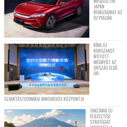
MEGELŐZTÉK
JAPÁN
RIVÁLISAIKAT AZ
EU PIACÁN
KÍNA ÚJ
KORSZAKOT
NYITOTT:
MEGNYÍLT AZ
ORSZÁG ELSŐ
ŰR-
SZÁMÍTÁSTECHNIKAI INNOVÁCIÓS KÖZPONTJA
TANZÁNIA ÚJ
FEJLESZTÉSI
STRATÉGIÁT