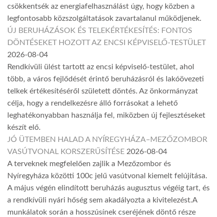
csökkentsék az energiafelhasználást úgy, hogy közben a
legfontosabb közszolgáltatások zavartalanul működjenek.
ÚJ BERUHÁZÁSOK ÉS TELEKÉRTÉKESÍTÉS: FONTOS
DÖNTÉSEKET HOZOTT AZ ENCSI KÉPVISELŐ-TESTÜLET
2026-08-04
Rendkívüli ülést tartott az encsi képviselő-testület, ahol
több, a város fejlődését érintő beruházásról és lakóövezeti
telkek értékesítéséről született döntés. Az önkormányzat
célja, hogy a rendelkezésre álló forrásokat a lehető
leghatékonyabban használja fel, miközben új fejlesztéseket
készít elő.
JÓ ÜTEMBEN HALAD A NYÍREGYHÁZA–MEZŐZOMBOR
VASÚTVONAL KORSZERŰSÍTÉSE
2026-08-04
A terveknek megfelelően zajlik a Mezőzombor és
Nyíregyháza közötti 100c jelű vasútvonal kiemelt felújítása.
A május végén elindított beruházás augusztus végéig tart, és
a rendkívüli nyári hőség sem akadályozta a kivitelezést.A
munkálatok során a hosszúsínek cseréjének döntő része