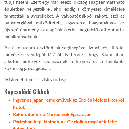
tudja fizetni. Ezért egy már létező, ökológiailag fenntartható
épületben helyezték el, ahol eddig a környezet kímélésére
tanították a gyerekeket. A vályogtéglákból rakott, szél és
napenergiával működtetett, egyszerre hagyományos és
újszerű építmény az alapítók szerint megfelelő otthont ad a
műalkotásoknak.
Az új múzeum ösztöndíjak segítségével izraeli és külföldi
művészek vendégül látását is tervezi, hogy Szahninban
alkotói műhelyek szülessenek a helyiek és a távolabbi
közönség gazdagítására.
(Visited 4 times, 1 visits today)
Kapcsolódó Cikkek
Ingyenes japán remekművek az Edo és Meidzsi-korból
(fotók)
Rekorddöntés a Múzeumok Éjszakáján
Párizsban bepillanthatunk Cicciolina magánéletébe
(képekkel)