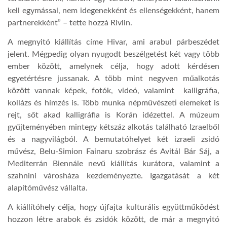
kell egymással, nem idegenekként és ellenségekként, hanem
LATIMO.HU
partnerekként” – tette hozzá Rivlin.
A megnyitó kiállítás címe Hivar, ami arabul párbeszédet
jelent. Mégpedig olyan nyugodt beszélgetést két vagy több
GLOBOBOOK
ember között, amelynek célja, hogy adott kérdésen
egyetértésre jussanak. A több mint negyven műalkotás
között vannak képek, fotók, videó, valamint kalligráfia,
kollázs és hímzés is. Több munka népművészeti elemeket is
rejt, sőt akad kalligráfia is Korán idézettel. A múzeum
gyűjteményében mintegy kétszáz alkotás található Izraelből
és a nagyvilágból. A bemutatóhelyet két izraeli zsidó
művész, Belu-Simion Fainaru szobrász és Avitál Bár Sáj, a
Mediterrán Biennále nevű kiállítás kurátora, valamint a
szahnini városháza kezdeményezte. Igazgatását a két
alapítóművész vállalta.
A kiállítóhely célja, hogy újfajta kulturális együttműködést
hozzon létre arabok és zsidók között, de már a megnyitó