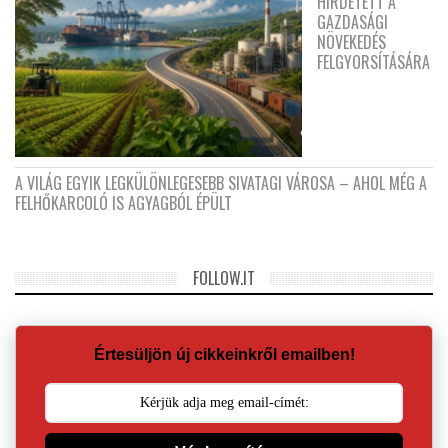
HIRDETETT A
GAZDASÁGI
NÖVEKEDÉS
FELGYORSÍTÁSÁRA
A VILÁG EGYIK LEGKÜLÖNLEGESEBB SIVATAGI VÁROSA – AHOL MÉG A
FELHŐKARCOLÓ IS AGYAGBÓL ÉPÜLT
FOLLOW.IT
Értesüljön új cikkeinkről emailben!