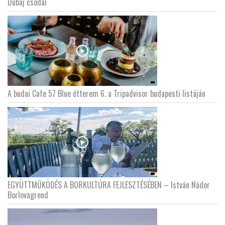
Dubaj csodái
A budai Cafe 57 Blue étterem 6. a Tripadvisor budapesti listáján
EGYÜTTMŰKÖDÉS A BORKULTÚRA FEJLESZTÉSÉBEN – István Nádor
Borlovagrend