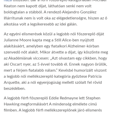
haza
összesen. Bár a férfi főszereplő kategóriában Michael
Keaton nem kapott díjat, láthatóan senki nem volt
LATIMO.HU
boldogtalan a stábból. A rendező Alejandro González
Iñárritunak nem is volt oka az elégedetlenségre, hiszen az ő
alkotása volt a legsikeresebb az idei gálán.
GLOBOBOOK
Az egyéni elismerések közül a legjobb női főszereplő díját
Julianne Moore kapta meg a Still Alice-ben nyújtott
alakításáért, amelyben egy fiatalkori Alzheimer-kórban
szenvedő nőt alakít. Mikor átvette a díjat, így köszönte meg
az Akadémiának viccesen: „Azt olvastam egy cikkben, hogy
aki Oscart nyer, az 5 évvel tovább él. Ennek nagyon örülök,
mert a férjem fiatalabb nálam.” Kevésbé humorizált viszont
a legjobb női mellékszereplő kategória győztese Patricia
Arquette, aki a női egyenjogúság mellett szólalt fel rövid
beszédében.
A legjobb férfi főszereplő Eddie Redmayne lett Stephen
Hawking megformálásért A mindenség elmélete című
filmben. A legjobb férfi mellékszereplőnek járó elismerés