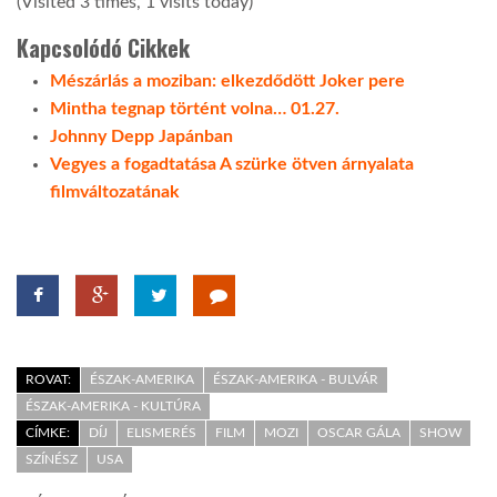
(Visited 3 times, 1 visits today)
Kapcsolódó Cikkek
Mészárlás a moziban: elkezdődött Joker pere
Mintha tegnap történt volna… 01.27.
Johnny Depp Japánban
Vegyes a fogadtatása A szürke ötven árnyalata
filmváltozatának
ROVAT:
ÉSZAK-AMERIKA
ÉSZAK-AMERIKA - BULVÁR
ÉSZAK-AMERIKA - KULTÚRA
CÍMKE:
DÍJ
ELISMERÉS
FILM
MOZI
OSCAR GÁLA
SHOW
SZÍNÉSZ
USA