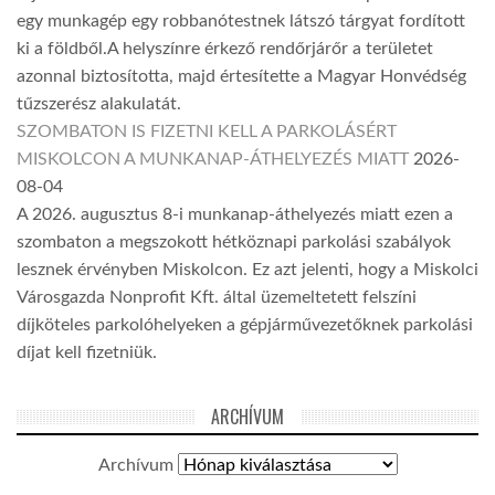
egy munkagép egy robbanótestnek látszó tárgyat fordított
ki a földből.A helyszínre érkező rendőrjárőr a területet
azonnal biztosította, majd értesítette a Magyar Honvédség
tűzszerész alakulatát.
SZOMBATON IS FIZETNI KELL A PARKOLÁSÉRT
MISKOLCON A MUNKANAP-ÁTHELYEZÉS MIATT
2026-
08-04
A 2026. augusztus 8-i munkanap-áthelyezés miatt ezen a
szombaton a megszokott hétköznapi parkolási szabályok
lesznek érvényben Miskolcon. Ez azt jelenti, hogy a Miskolci
Városgazda Nonprofit Kft. által üzemeltetett felszíni
díjköteles parkolóhelyeken a gépjárművezetőknek parkolási
díjat kell fizetniük.
ARCHÍVUM
Archívum