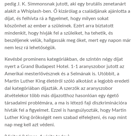
pedig J. K. Simmonsnak jutott, aki egy brutális zenetanárt
alakít a Whiplash-ben. Ő kizárólag a családjának ajánlotta a
díjat, és felhívta rá a figyelmet, hogy milyen sokat
köszönhet az ember a szüleinek. Ezért arra bíztatott
mindenkit, hogy hívják fel a szüleiket, ha tehetik, és
beszéljenek velük, hallgassák meg őket, mert egy napon már
nem lesz rá lehetőségük.
Kevésbé prominens kategóriákban, de szintén négy díjat
nyert a Grand Budapest Hotel. 1-1 aranyszobor jutott az
Amerikai mesterlövésznek és a Selmának is. Utóbbit, a
Martin Luther King életéről szóló alkotást a legjobb eredeti
dal kategóriában díjazták. A szerzők az aranyszobor
átvételekor több más díjazotthoz hasonlóan egy égető
társadalmi problémára, a ma is létező faji diszkriminációra
hívták fel a figyelmet. Ezzel is hangsúlyozták, hogy Martin
Luther King örökségét nem szabad elfelejteni, és nap mint
nap meg kell azt védeni.