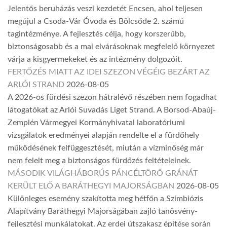
Jelentős beruházás veszi kezdetét Encsen, ahol teljesen
megújul a Csoda-Vár Óvoda és Bölcsőde 2. számú
tagintézménye. A fejlesztés célja, hogy korszerűbb,
biztonságosabb és a mai elvárásoknak megfelelő környezet
várja a kisgyermekeket és az intézmény dolgozóit.
FERTŐZÉS MIATT AZ IDEI SZEZON VÉGÉIG BEZÁRT AZ
ARLÓI STRAND
2026-08-05
A 2026-os fürdési szezon hátralévő részében nem fogadhat
látogatókat az Arlói Suvadás Liget Strand. A Borsod-Abaúj-
Zemplén Vármegyei Kormányhivatal laboratóriumi
vizsgálatok eredményei alapján rendelte el a fürdőhely
működésének felfüggesztését, miután a vízminőség már
nem felelt meg a biztonságos fürdőzés feltételeinek.
MÁSODIK VILÁGHÁBORÚS PÁNCÉLTÖRŐ GRÁNÁT
KERÜLT ELŐ A BARÁTHEGYI MAJORSÁGBAN
2026-08-05
Különleges esemény szakította meg hétfőn a Szimbiózis
Alapítvány Baráthegyi Majorságában zajló tanösvény-
fejlesztési munkálatokat. Az erdei útszakasz építése során