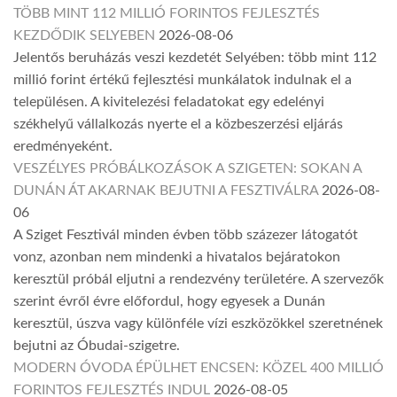
TÖBB MINT 112 MILLIÓ FORINTOS FEJLESZTÉS
KEZDŐDIK SELYEBEN
2026-08-06
Jelentős beruházás veszi kezdetét Selyében: több mint 112
millió forint értékű fejlesztési munkálatok indulnak el a
településen. A kivitelezési feladatokat egy edelényi
székhelyű vállalkozás nyerte el a közbeszerzési eljárás
eredményeként.
VESZÉLYES PRÓBÁLKOZÁSOK A SZIGETEN: SOKAN A
DUNÁN ÁT AKARNAK BEJUTNI A FESZTIVÁLRA
2026-08-
06
A Sziget Fesztivál minden évben több százezer látogatót
vonz, azonban nem mindenki a hivatalos bejáratokon
keresztül próbál eljutni a rendezvény területére. A szervezők
szerint évről évre előfordul, hogy egyesek a Dunán
keresztül, úszva vagy különféle vízi eszközökkel szeretnének
bejutni az Óbudai-szigetre.
MODERN ÓVODA ÉPÜLHET ENCSEN: KÖZEL 400 MILLIÓ
FORINTOS FEJLESZTÉS INDUL
2026-08-05