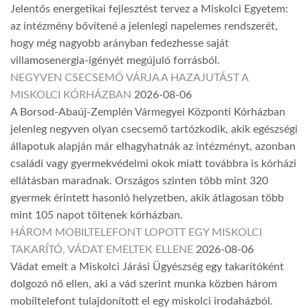
Jelentős energetikai fejlesztést tervez a Miskolci Egyetem:
az intézmény bővítené a jelenlegi napelemes rendszerét,
hogy még nagyobb arányban fedezhesse saját
villamosenergia-igényét megújuló forrásból.
NEGYVEN CSECSEMŐ VÁRJA A HAZAJUTÁST A
MISKOLCI KÓRHÁZBAN
2026-08-06
A Borsod-Abaúj-Zemplén Vármegyei Központi Kórházban
jelenleg negyven olyan csecsemő tartózkodik, akik egészségi
állapotuk alapján már elhagyhatnák az intézményt, azonban
családi vagy gyermekvédelmi okok miatt továbbra is kórházi
ellátásban maradnak. Országos szinten több mint 320
gyermek érintett hasonló helyzetben, akik átlagosan több
mint 105 napot töltenek kórházban.
HÁROM MOBILTELEFONT LOPOTT EGY MISKOLCI
TAKARÍTÓ, VÁDAT EMELTEK ELLENE
2026-08-06
Vádat emelt a Miskolci Járási Ügyészség egy takarítóként
dolgozó nő ellen, aki a vád szerint munka közben három
mobiltelefont tulajdonított el egy miskolci irodaházból.