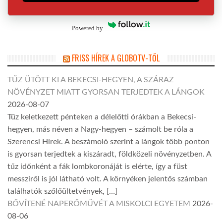
Powered by
FRISS HÍREK A GLOBOTV-TŐL
TŰZ ÜTÖTT KI A BEKECSI-HEGYEN, A SZÁRAZ
NÖVÉNYZET MIATT GYORSAN TERJEDTEK A LÁNGOK
2026-08-07
Tűz keletkezett pénteken a délelőtti órákban a Bekecsi-
hegyen, más néven a Nagy-hegyen – számolt be róla a
Szerencsi Hírek. A beszámoló szerint a lángok több ponton
is gyorsan terjedtek a kiszáradt, földközeli növényzetben. A
tűz időnként a fák lombkoronáját is elérte, így a füst
messziről is jól látható volt. A környéken jelentős számban
találhatók szőlőültetvények, […]
BŐVÍTENÉ NAPERŐMŰVÉT A MISKOLCI EGYETEM
2026-
08-06