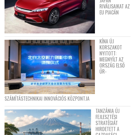
JAPÁN
RIVÁLISAIKAT AZ
EU PIACÁN
KÍNA ÚJ
KORSZAKOT
NYITOTT:
MEGNYÍLT AZ
ORSZÁG ELSŐ
ŰR-
SZÁMÍTÁSTECHNIKAI INNOVÁCIÓS KÖZPONTJA
TANZÁNIA ÚJ
FEJLESZTÉSI
STRATÉGIÁT
HIRDETETT A