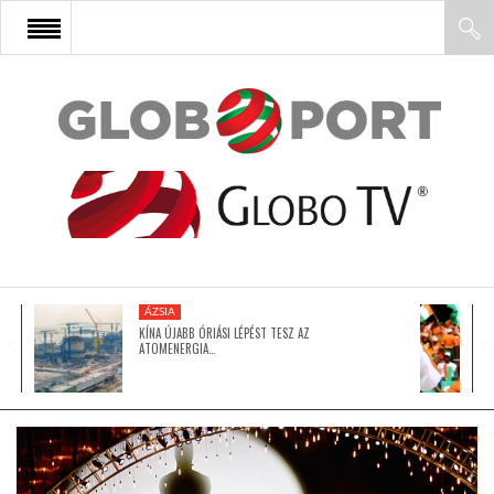
FŐOLDAL
AFRIKA
EURÓPA
ÁZSIA
ÁZSIA
KÍNA ÚJABB ÓRIÁSI LÉPÉST TESZ AZ
ATOMENERGIA…
ÉSZAK-AMERIKA
LATIN-AMERIKA