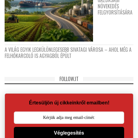
GAZDASÁGI
NÖVEKEDÉS
FELGYORSÍTÁSÁRA
A VILÁG EGYIK LEGKÜLÖNLEGESEBB SIVATAGI VÁROSA – AHOL MÉG A
FELHŐKARCOLÓ IS AGYAGBÓL ÉPÜLT
FOLLOW.IT
Értesüljön új cikkeinkről emailben!
Véglegesítés