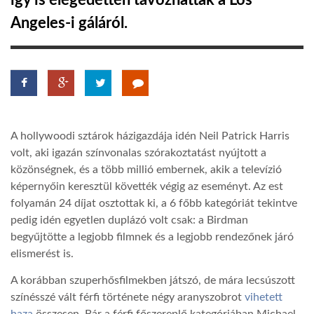
így is elégedetten távozhattak a Los
Angeles-i gáláról.
TROPICALMAGAZIN
GLOBOTV
AFRIKA TUDÁSTÁR
A hollywoodi sztárok házigazdája idén Neil Patrick Harris
volt, aki igazán színvonalas szórakoztatást nyújtott a
A NAP SZÉPE
közönségnek, és a több millió embernek, akik a televízió
képernyőin keresztül követték végig az eseményt. Az est
folyamán 24 díjat osztottak ki, a 6 főbb kategóriát tekintve
LINKTR.EE
pedig idén egyetlen duplázó volt csak: a Birdman
begyűjtötte a legjobb filmnek és a legjobb rendezőnek járó
elismerést is.
GLOBOZSARU
A korábban szuperhősfilmekben játszó, de mára lecsúszott
színésszé vált férfi története négy aranyszobrot
vihetett
DOBRAVERO.HU