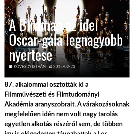
KÖZEL-KELET
A Birdman az idei
Oscar-gála legnagyobb
AUSZTRÁLIA
nyertese
A VILÁG ITTHON
KÖVESDY ISTVÁN
2015-02-23
MÉDIA
87. alkalommal osztották ki a
Filmművészeti és Filmtudományi
Akadémia aranyszobrait. A várakozásoknak
GLOBOTV BP
megfelelően idén nem volt nagy tarolás
egyetlen alkotás részéről sem, de többen
HÍR3D