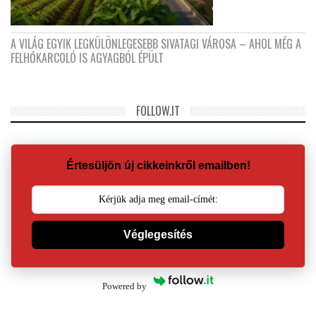
A VILÁG EGYIK LEGKÜLÖNLEGESEBB SIVATAGI VÁROSA – AHOL MÉG A
FELHŐKARCOLÓ IS AGYAGBÓL ÉPÜLT
FOLLOW.IT
Értesüljön új cikkeinkről emailben!
Véglegesítés
Powered by