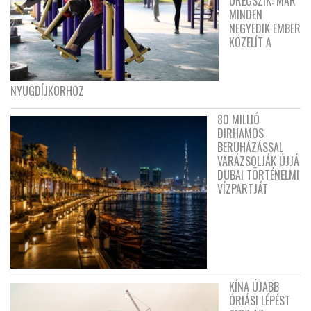
ÖREGSZIK: MÁR
MINDEN
NEGYEDIK EMBER
KÖZELÍT A
NYUGDÍJKORHOZ
80 MILLIÓ
DIRHAMOS
BERUHÁZÁSSAL
VARÁZSOLJÁK ÚJJÁ
DUBAI TÖRTÉNELMI
VÍZPARTJÁT
KÍNA ÚJABB
ÓRIÁSI LÉPÉST