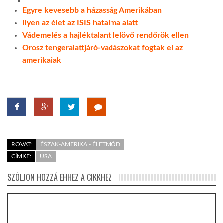
Egyre kevesebb a házasság Amerikában
Ilyen az élet az ISIS hatalma alatt
Vádemelés a hajléktalant lelövő rendőrök ellen
Orosz tengeralattjáró-vadászokat fogtak el az
amerikaiak
ROVAT:
ÉSZAK-AMERIKA - ÉLETMÓD
CÍMKE:
USA
SZÓLJON HOZZÁ EHHEZ A CIKKHEZ