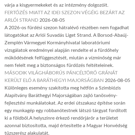
várja a kisgyermekeket és az intézmény dolgozóit.
FERTŐZÉS MIATT AZ IDEI SZEZON VÉGÉIG BEZÁRT AZ
ARLÓI STRAND
2026-08-05
A 2026-os fürdési szezon hátralévő részében nem fogadhat
látogatókat az Arlói Suvadás Liget Strand. A Borsod-Abaúj-
Zemplén Vármegyei Kormányhivatal laboratóriumi
vizsgálatok eredményei alapján rendelte el a fürdőhely
működésének felfüggesztését, miután a vízminőség már
nem felelt meg a biztonságos fürdőzés feltételeinek.
MÁSODIK VILÁGHÁBORÚS PÁNCÉLTÖRŐ GRÁNÁT
KERÜLT ELŐ A BARÁTHEGYI MAJORSÁGBAN
2026-08-05
Különleges esemény szakította meg hétfőn a Szimbiózis
Alapítvány Baráthegyi Majorságában zajló tanösvény-
fejlesztési munkálatokat. Az erdei útszakasz építése során
egy munkagép egy robbanótestnek látszó tárgyat fordított
ki a földből.A helyszínre érkező rendőrjárőr a területet
azonnal biztosította, majd értesítette a Magyar Honvédség
tűzszerész alakulatát.