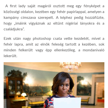
A first lady saját magáról osztott meg egy fényképet a
TROPICALMAGAZIN
közösségi oldalon, kezében egy fehér papírlappal, amelyen a
kampány címszava szerepelt. A képhez pedig hozzáfűzte,
hogy „imáink vigyáznak az eltűnt nigériai lányokra és a
GLOBOTV
családjukra”.
Ezek után nagy photoshop csata vette kezdetét, mivel a
AFRIKA TUDÁSTÁR
fehér lapra, amit az elnök feleség tartott a kezében, sok
minden felkerült vagy épp ellenkezőleg, a mondanivaló
lekerült.
A NAP SZÉPE
LINKTR.EE
GLOBOZSARU
DOBRAVERO.HU