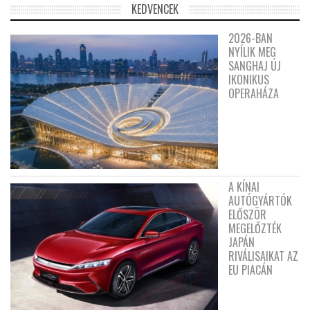
KEDVENCEK
2026-BAN
NYÍLIK MEG
SANGHAJ ÚJ
IKONIKUS
OPERAHÁZA
A KÍNAI
AUTÓGYÁRTÓK
ELŐSZÖR
MEGELŐZTÉK
JAPÁN
RIVÁLISAIKAT AZ
EU PIACÁN