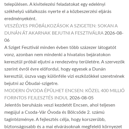
településen. A kivitelezési feladatokat egy edelényi
székhelyű vállalkozás nyerte el a közbeszerzési eljárás
eredményeként.
VESZÉLYES PRÓBÁLKOZÁSOK A SZIGETEN: SOKAN A
DUNÁN ÁT AKARNAK BEJUTNI A FESZTIVÁLRA
2026-08-
06
A Sziget Fesztivál minden évben több százezer látogatót
vonz, azonban nem mindenki a hivatalos bejáratokon
keresztül próbál eljutni a rendezvény területére. A szervezők
szerint évről évre előfordul, hogy egyesek a Dunán
keresztül, úszva vagy különféle vízi eszközökkel szeretnének
bejutni az Óbudai-szigetre.
MODERN ÓVODA ÉPÜLHET ENCSEN: KÖZEL 400 MILLIÓ
FORINTOS FEJLESZTÉS INDUL
2026-08-05
Jelentős beruházás veszi kezdetét Encsen, ahol teljesen
megújul a Csoda-Vár Óvoda és Bölcsőde 2. számú
tagintézménye. A fejlesztés célja, hogy korszerűbb,
biztonságosabb és a mai elvárásoknak megfelelő környezet