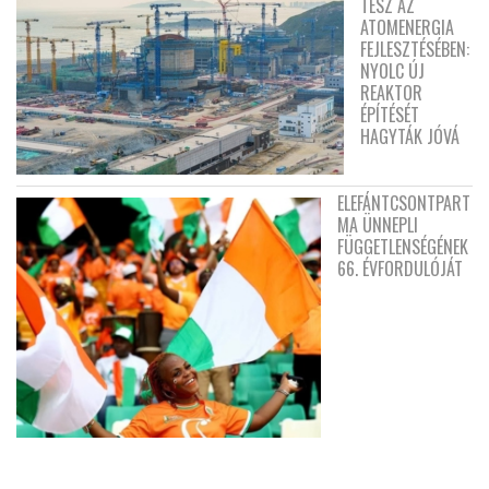
TESZ AZ
ATOMENERGIA
FEJLESZTÉSÉBEN:
NYOLC ÚJ
REAKTOR
ÉPÍTÉSÉT
HAGYTÁK JÓVÁ
ELEFÁNTCSONTPART
MA ÜNNEPLI
FÜGGETLENSÉGÉNEK
66. ÉVFORDULÓJÁT