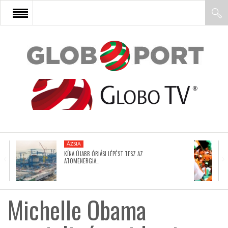
FŐOLDAL
AFRIKA
EURÓPA
ÁZSIA
ÁZSIA
KÍNA ÚJABB ÓRIÁSI LÉPÉST TESZ AZ
ATOMENERGIA…
ÉSZAK-AMERIKA
Michelle Obama
LATIN-AMERIKA