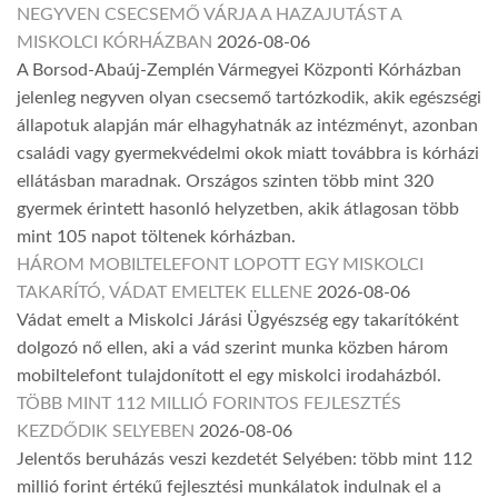
NEGYVEN CSECSEMŐ VÁRJA A HAZAJUTÁST A
MISKOLCI KÓRHÁZBAN
2026-08-06
A Borsod-Abaúj-Zemplén Vármegyei Központi Kórházban
jelenleg negyven olyan csecsemő tartózkodik, akik egészségi
állapotuk alapján már elhagyhatnák az intézményt, azonban
családi vagy gyermekvédelmi okok miatt továbbra is kórházi
ellátásban maradnak. Országos szinten több mint 320
gyermek érintett hasonló helyzetben, akik átlagosan több
mint 105 napot töltenek kórházban.
HÁROM MOBILTELEFONT LOPOTT EGY MISKOLCI
TAKARÍTÓ, VÁDAT EMELTEK ELLENE
2026-08-06
Vádat emelt a Miskolci Járási Ügyészség egy takarítóként
dolgozó nő ellen, aki a vád szerint munka közben három
mobiltelefont tulajdonított el egy miskolci irodaházból.
TÖBB MINT 112 MILLIÓ FORINTOS FEJLESZTÉS
KEZDŐDIK SELYEBEN
2026-08-06
Jelentős beruházás veszi kezdetét Selyében: több mint 112
millió forint értékű fejlesztési munkálatok indulnak el a