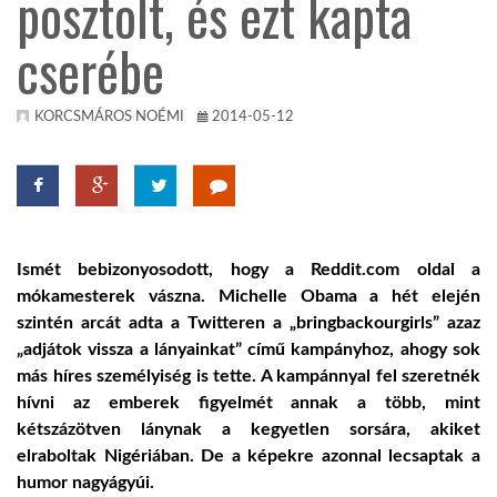
posztolt, és ezt kapta
cserébe
KÖZEL-KELET
AUSZTRÁLIA
KORCSMÁROS NOÉMI
2014-05-12
A VILÁG ITTHON
MÉDIA
Ismét bebizonyosodott, hogy a Reddit.com oldal a
mókamesterek vászna. Michelle Obama a hét elején
szintén arcát adta a Twitteren a „bringbackourgirls” azaz
„adjátok vissza a lányainkat” című kampányhoz, ahogy sok
más híres személyiség is tette. A kampánnyal fel szeretnék
hívni az emberek figyelmét annak a több, mint
GLOBOTV BP
kétszázötven lánynak a kegyetlen sorsára, akiket
elraboltak Nigériában. De a képekre azonnal lecsaptak a
HÍR3D
humor nagyágyúi.