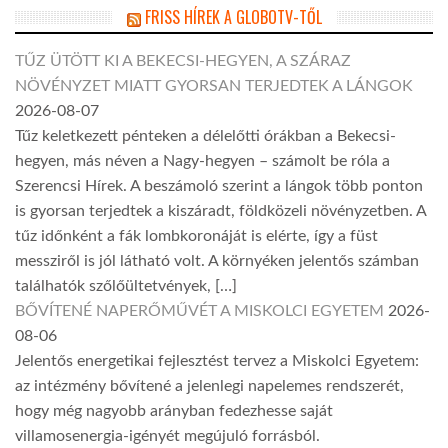
FRISS HÍREK A GLOBOTV-TŐL
TŰZ ÜTÖTT KI A BEKECSI-HEGYEN, A SZÁRAZ
NÖVÉNYZET MIATT GYORSAN TERJEDTEK A LÁNGOK
2026-08-07
Tűz keletkezett pénteken a délelőtti órákban a Bekecsi-
hegyen, más néven a Nagy-hegyen – számolt be róla a
Szerencsi Hírek. A beszámoló szerint a lángok több ponton
is gyorsan terjedtek a kiszáradt, földközeli növényzetben. A
tűz időnként a fák lombkoronáját is elérte, így a füst
messziről is jól látható volt. A környéken jelentős számban
találhatók szőlőültetvények, […]
BŐVÍTENÉ NAPERŐMŰVÉT A MISKOLCI EGYETEM
2026-
08-06
Jelentős energetikai fejlesztést tervez a Miskolci Egyetem:
az intézmény bővítené a jelenlegi napelemes rendszerét,
hogy még nagyobb arányban fedezhesse saját
villamosenergia-igényét megújuló forrásból.