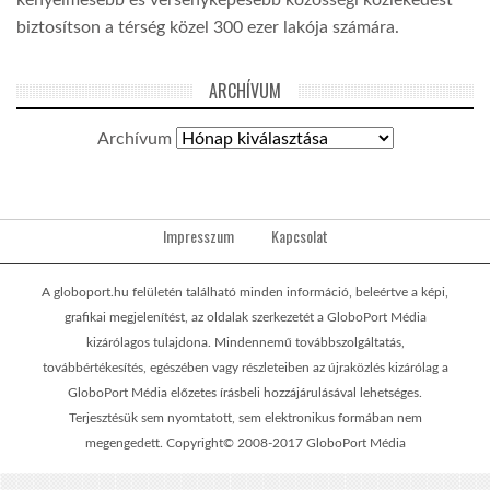
kényelmesebb és versenyképesebb közösségi közlekedést
biztosítson a térség közel 300 ezer lakója számára.
ARCHÍVUM
Archívum
Impresszum
Kapcsolat
A globoport.hu felületén található minden információ, beleértve a képi,
grafikai megjelenítést, az oldalak szerkezetét a GloboPort Média
kizárólagos tulajdona. Mindennemű továbbszolgáltatás,
továbbértékesítés, egészében vagy részleteiben az újraközlés kizárólag a
GloboPort Média előzetes írásbeli hozzájárulásával lehetséges.
Terjesztésük sem nyomtatott, sem elektronikus formában nem
megengedett. Copyright© 2008-2017 GloboPort Média