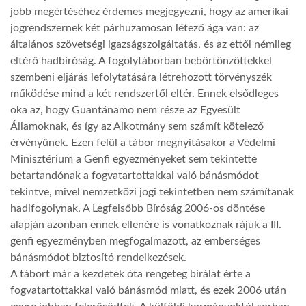
jobb megértéséhez érdemes megjegyezni, hogy az amerikai
jogrendszernek két párhuzamosan létező ága van: az
általános szövetségi igazságszolgáltatás, és az ettől némileg
eltérő hadbíróság. A fogolytáborban bebörtönzöttekkel
szembeni eljárás lefolytatására létrehozott törvényszék
működése mind a két rendszertől eltér. Ennek elsődleges
oka az, hogy Guantánamo nem része az Egyesült
Államoknak, és így az Alkotmány sem számít kötelező
érvényűnek. Ezen felül a tábor megnyitásakor a Védelmi
Minisztérium a Genfi egyezményeket sem tekintette
betartandónak a fogvatartottakkal való bánásmódot
tekintve, mivel nemzetközi jogi tekintetben nem számítanak
hadifogolynak. A Legfelsőbb Bíróság 2006-os döntése
alapján azonban ennek ellenére is vonatkoznak rájuk a III.
genfi egyezményben megfogalmazott, az emberséges
bánásmódot biztosító rendelkezések.
A tábort már a kezdetek óta rengeteg bírálat érte a
fogvatartottakkal való bánásmód miatt, és ezek 2006 után