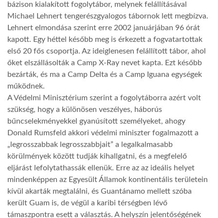
bázison kialakított fogolytábor, melynek felállításával
Michael Lehnert tengerészgyalogos tábornok lett megbízva.
LATIMO.HU
Lehnert elmondása szerint erre 2002 januárjában 96 órát
kapott. Egy héttel később meg is érkezett a fogvatartottak
első 20 fős csoportja. Az ideiglenesen felállított tábor, ahol
GLOBOBOOK
őket elszállásolták a Camp X-Ray nevet kapta. Ezt később
bezárták, és ma a Camp Delta és a Camp Iguana egységek
működnek.
A Védelmi Minisztérium szerint a fogolytáborra azért volt
szükség, hogy a különösen veszélyes, háborús
bűncselekményekkel gyanúsított személyeket, ahogy
Donald Rumsfeld akkori védelmi miniszter fogalmazott a
„legrosszabbak legrosszabbjait” a legalkalmasabb
körülmények között tudják kihallgatni, és a megfelelő
eljárást lefolytathassák ellenük. Erre az az ideális helyet
mindenképpen az Egyesült Államok kontinentális területein
kívül akarták megtalálni, és Guantánamo mellett szóba
került Guam is, de végül a karibi térségben lévő
támaszpontra esett a választás. A helyszín jelentőségének