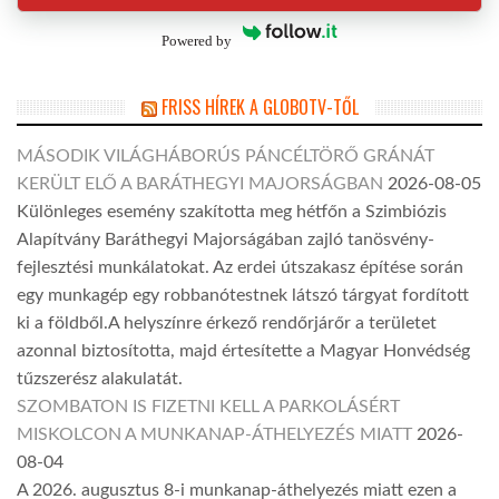
Powered by
FRISS HÍREK A GLOBOTV-TŐL
MÁSODIK VILÁGHÁBORÚS PÁNCÉLTÖRŐ GRÁNÁT
KERÜLT ELŐ A BARÁTHEGYI MAJORSÁGBAN
2026-08-05
Különleges esemény szakította meg hétfőn a Szimbiózis
Alapítvány Baráthegyi Majorságában zajló tanösvény-
fejlesztési munkálatokat. Az erdei útszakasz építése során
egy munkagép egy robbanótestnek látszó tárgyat fordított
ki a földből.A helyszínre érkező rendőrjárőr a területet
azonnal biztosította, majd értesítette a Magyar Honvédség
tűzszerész alakulatát.
SZOMBATON IS FIZETNI KELL A PARKOLÁSÉRT
MISKOLCON A MUNKANAP-ÁTHELYEZÉS MIATT
2026-
08-04
A 2026. augusztus 8-i munkanap-áthelyezés miatt ezen a