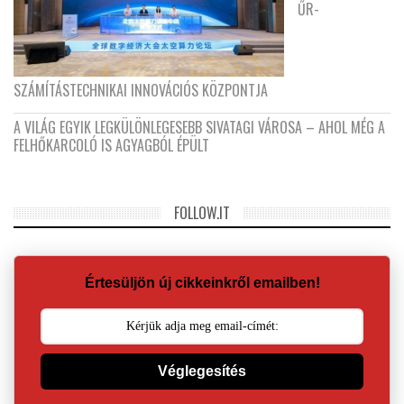
ŰR-
SZÁMÍTÁSTECHNIKAI INNOVÁCIÓS KÖZPONTJA
A VILÁG EGYIK LEGKÜLÖNLEGESEBB SIVATAGI VÁROSA – AHOL MÉG A
FELHŐKARCOLÓ IS AGYAGBÓL ÉPÜLT
FOLLOW.IT
Értesüljön új cikkeinkről emailben!
Véglegesítés