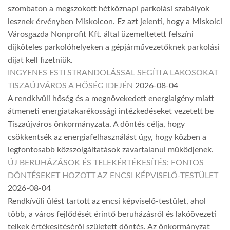
szombaton a megszokott hétköznapi parkolási szabályok
lesznek érvényben Miskolcon. Ez azt jelenti, hogy a Miskolci
Városgazda Nonprofit Kft. által üzemeltetett felszíni
díjköteles parkolóhelyeken a gépjárművezetőknek parkolási
díjat kell fizetniük.
INGYENES ESTI STRANDOLÁSSAL SEGÍTI A LAKOSOKAT
TISZAÚJVÁROS A HŐSÉG IDEJÉN
2026-08-04
A rendkívüli hőség és a megnövekedett energiaigény miatt
átmeneti energiatakarékossági intézkedéseket vezetett be
Tiszaújváros önkormányzata. A döntés célja, hogy
csökkentsék az energiafelhasználást úgy, hogy közben a
legfontosabb közszolgáltatások zavartalanul működjenek.
ÚJ BERUHÁZÁSOK ÉS TELEKÉRTÉKESÍTÉS: FONTOS
DÖNTÉSEKET HOZOTT AZ ENCSI KÉPVISELŐ-TESTÜLET
2026-08-04
Rendkívüli ülést tartott az encsi képviselő-testület, ahol
több, a város fejlődését érintő beruházásról és lakóövezeti
telkek értékesítéséről született döntés. Az önkormányzat