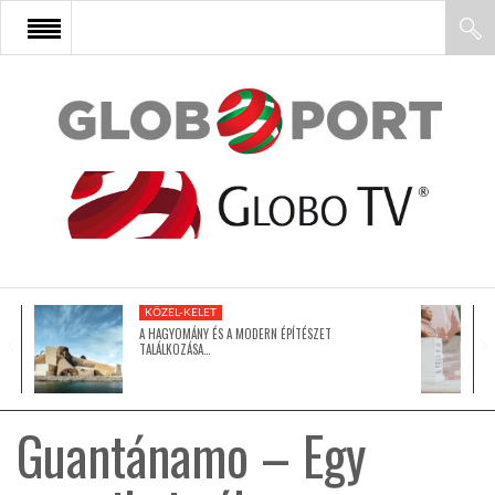
FŐOLDAL
AFRIKA
EURÓPA
KÖZEL-KELET
ÁZSIA
A HAGYOMÁNY ÉS A MODERN ÉPÍTÉSZET
TALÁLKOZÁSA…
ÉSZAK-AMERIKA
Guantánamo – Egy
LATIN-AMERIKA