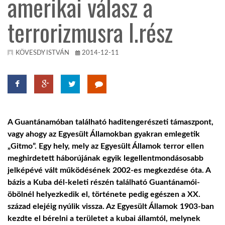
amerikai válasz a
terrorizmusra I.rész
KÖZEL-KELET
AUSZTRÁLIA
KÖVESDY ISTVÁN
2014-12-11
A VILÁG ITTHON
MÉDIA
A Guantánamóban található haditengerészeti támaszpont,
vagy ahogy az Egyesült Államokban gyakran emlegetik
„Gitmo”. Egy hely, mely az Egyesült Államok terror ellen
meghirdetett háborújának egyik legellentmondásosabb
jelképévé vált működésének 2002-es megkezdése óta. A
bázis a Kuba dél-keleti részén található Guantánamói-
GLOBOTV BP
öbölnél helyezkedik el, története pedig egészen a XX.
század elejéig nyúlik vissza. Az Egyesült Államok 1903-ban
HÍR3D
kezdte el bérelni a területet a kubai államtól, melynek