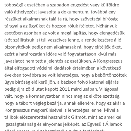
többségük esetében a szabadon engedést vagy külföldre
való áthelyezést javasolta a dokumentum, továbbá egy
részüket alkalmasnak találta rá, hogy szövetségi bíróság
tárgyalja az ügyüket és hozzon róluk ítéletet. Néhányuk
esetében azonban az volt a megállapítás, hogy elengedésük
(sőt szállításuk is) túl veszélyes lenne, a rendelkezésre álló
bizonyítékok pedig nem alkalmasak rá, hogy elítéljék őket,
ezért a határozatlan időre való fogvatartáson kívül más
javaslatot nem tett a jelentés az esetükben. A Kongresszus
által elfogadott védelmi kiadások értelmében a következő
években továbbra se volt lehetséges, hogy a bebörtönzöttek
ügye bíróság elé kerüljön, a bázison folyó katonai eljárás
pedig újra zöld utat kapott 2011 márciusában. Világossá
vált, hogy a kormányzatban nincs meg az elkötelezettség,
hogy a tábort végleg bezárja, annak ellenére, hogy ez akár a
Kongresszus megkerülésével is lehetséges lenne. Mivel a
tálibok előszeretettel használták Gitmót, mint az amerikai
igazságtalanság és elnyomás jelképét, az Egyesült Államok