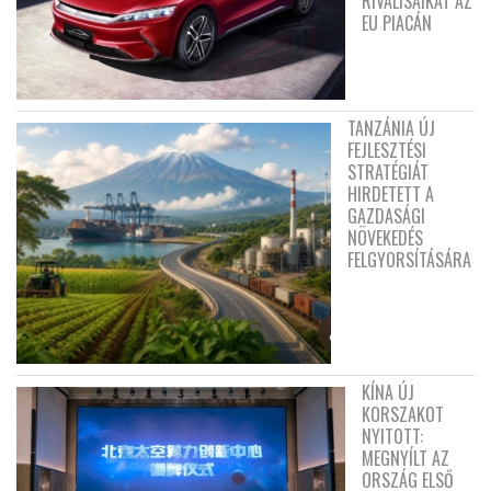
RIVÁLISAIKAT AZ
EU PIACÁN
TANZÁNIA ÚJ
FEJLESZTÉSI
STRATÉGIÁT
HIRDETETT A
GAZDASÁGI
NÖVEKEDÉS
FELGYORSÍTÁSÁRA
KÍNA ÚJ
KORSZAKOT
NYITOTT:
MEGNYÍLT AZ
ORSZÁG ELSŐ