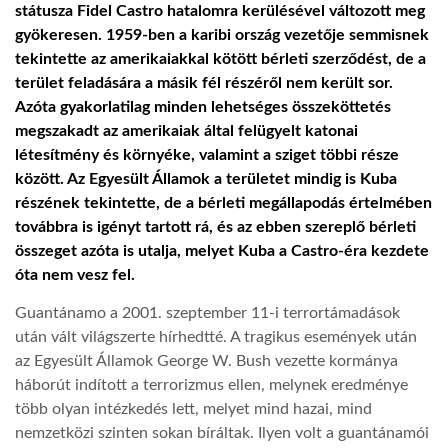
státusza Fidel Castro hatalomra kerülésével változott meg
gyökeresen. 1959-ben a karibi ország vezetője semmisnek
TROPICALMAGAZIN
tekintette az amerikaiakkal kötött bérleti szerződést, de a
terület feladására a másik fél részéről nem került sor.
Azóta gyakorlatilag minden lehetséges összeköttetés
GLOBOTV
megszakadt az amerikaiak által felügyelt katonai
létesítmény és környéke, valamint a sziget többi része
AFRIKA TUDÁSTÁR
között. Az Egyesült Államok a területet mindig is Kuba
részének tekintette, de a bérleti megállapodás értelmében
továbbra is igényt tartott rá, és az ebben szereplő bérleti
A NAP SZÉPE
összeget azóta is utalja, melyet Kuba a Castro-éra kezdete
óta nem vesz fel.
LINKTR.EE
Guantánamo a 2001. szeptember 11-i terrortámadások
után vált világszerte hírhedtté. A tragikus események után
az Egyesült Államok George W. Bush vezette kormánya
GLOBOZSARU
háborút indított a terrorizmus ellen, melynek eredménye
több olyan intézkedés lett, melyet mind hazai, mind
DOBRAVERO.HU
nemzetközi szinten sokan bíráltak. Ilyen volt a guantánamói