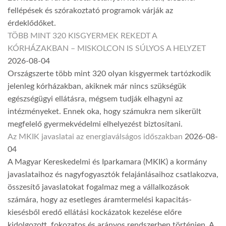
fellépések és szórakoztató programok várják az
érdeklődőket.
TÖBB MINT 320 KISGYERMEK REKEDT A
KÓRHÁZAKBAN – MISKOLCON IS SÚLYOS A HELYZET
2026-08-04
Országszerte több mint 320 olyan kisgyermek tartózkodik
jelenleg kórházakban, akiknek már nincs szükségük
egészségügyi ellátásra, mégsem tudják elhagyni az
intézményeket. Ennek oka, hogy számukra nem sikerült
megfelelő gyermekvédelmi elhelyezést biztosítani.
Az MKIK javaslatai az energiaválságos időszakban
2026-08-
04
A Magyar Kereskedelmi és Iparkamara (MKIK) a kormány
javaslataihoz és nagyfogyasztók felajánlásaihoz csatlakozva,
összesítő javaslatokat fogalmaz meg a vállalkozások
számára, hogy az esetleges áramtermelési kapacitás-
kiesésből eredő ellátási kockázatok kezelése előre
kidolgozott, fokozatos és arányos rendszerben történjen. A