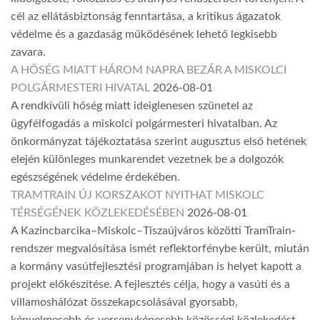
cél az ellátásbiztonság fenntartása, a kritikus ágazatok
védelme és a gazdaság működésének lehető legkisebb
zavara.
A HŐSÉG MIATT HÁROM NAPRA BEZÁR A MISKOLCI
POLGÁRMESTERI HIVATAL
2026-08-01
A rendkívüli hőség miatt ideiglenesen szünetel az
ügyfélfogadás a miskolci polgármesteri hivatalban. Az
önkormányzat tájékoztatása szerint augusztus első hetének
elején különleges munkarendet vezetnek be a dolgozók
egészségének védelme érdekében.
TRAMTRAIN ÚJ KORSZAKOT NYITHAT MISKOLC
TÉRSÉGÉNEK KÖZLEKEDÉSÉBEN
2026-08-01
A Kazincbarcika–Miskolc–Tiszaújváros közötti TramTrain-
rendszer megvalósítása ismét reflektorfénybe került, miután
a kormány vasútfejlesztési programjában is helyet kapott a
projekt előkészítése. A fejlesztés célja, hogy a vasúti és a
villamoshálózat összekapcsolásával gyorsabb,