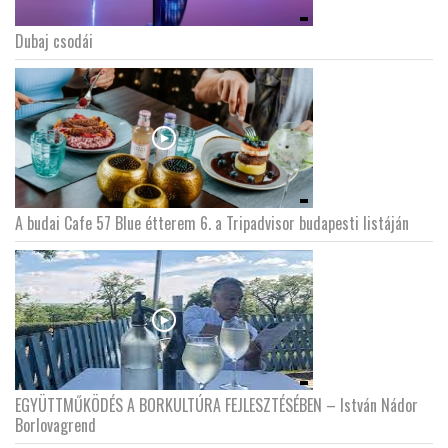
Dubaj csodái
A budai Cafe 57 Blue étterem 6. a Tripadvisor budapesti listáján
EGYÜTTMŰKÖDÉS A BORKULTÚRA FEJLESZTÉSÉBEN – István Nádor
Borlovagrend