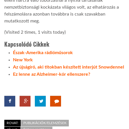
elleni harcra való toborzásnál a nyitva tartásának
nemzetbiztonsági kockázata világos volt, az elhatározás a
felszámolásra azonban továbbra is csak szavakban
mutatkozott meg.
(Visited 2 times, 1 visits today)
Kapcsolódó Cikkek
Észak-Amerika rádióműsorok
New York
Az újságíró, aki titokban készített interjút Snowdennel
Ez lenne az Alzheimer-kór ellenszere?
ROVAT:
PUBLIKÁCIÓK/ELEMZÉSEK