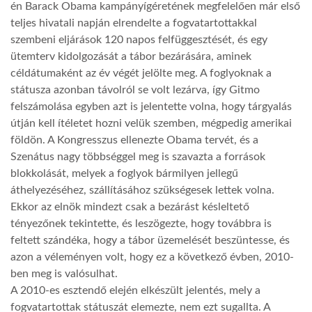
én Barack Obama kampányígéretének megfelelően már első
teljes hivatali napján elrendelte a fogvatartottakkal
szembeni eljárások 120 napos felfüggesztését, és egy
ütemterv kidolgozását a tábor bezárására, aminek
céldátumaként az év végét jelölte meg. A foglyoknak a
státusza azonban távolról se volt lezárva, így Gitmo
felszámolása egyben azt is jelentette volna, hogy tárgyalás
útján kell ítéletet hozni velük szemben, mégpedig amerikai
földön. A Kongresszus ellenezte Obama tervét, és a
Szenátus nagy többséggel meg is szavazta a források
blokkolását, melyek a foglyok bármilyen jellegű
áthelyezéséhez, szállításához szükségesek lettek volna.
Ekkor az elnök mindezt csak a bezárást késleltető
tényezőnek tekintette, és leszögezte, hogy továbbra is
feltett szándéka, hogy a tábor üzemelését beszüntesse, és
azon a véleményen volt, hogy ez a következő évben, 2010-
ben meg is valósulhat.
A 2010-es esztendő elején elkészült jelentés, mely a
fogvatartottak státuszát elemezte, nem ezt sugallta. A