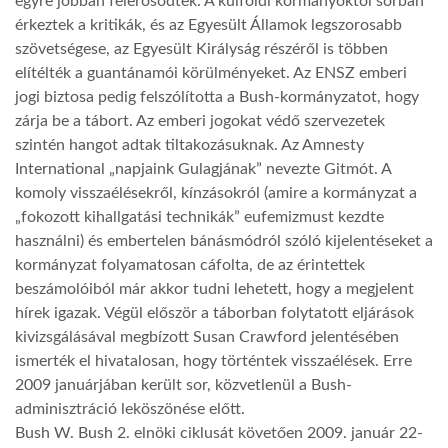
egyre jobban felerősödtek. A külföldi kormányoktól sorban
érkeztek a kritikák, és az Egyesült Államok legszorosabb
szövetségese, az Egyesült Királyság részéről is többen
elítélték a guantánamói körülményeket. Az ENSZ emberi
jogi biztosa pedig felszólította a Bush-kormányzatot, hogy
zárja be a tábort. Az emberi jogokat védő szervezetek
szintén hangot adtak tiltakozásuknak. Az Amnesty
International „napjaink Gulagjának” nevezte Gitmót. A
komoly visszaélésekről, kínzásokról (amire a kormányzat a
„fokozott kihallgatási technikák” eufemizmust kezdte
használni) és embertelen bánásmódról szóló kijelentéseket a
kormányzat folyamatosan cáfolta, de az érintettek
beszámolóiból már akkor tudni lehetett, hogy a megjelent
hírek igazak. Végül először a táborban folytatott eljárások
kivizsgálásával megbízott Susan Crawford jelentésében
ismerték el hivatalosan, hogy történtek visszaélések. Erre
2009 januárjában került sor, közvetlenül a Bush-
adminisztráció leköszönése előtt.
Bush W. Bush 2. elnöki ciklusát követően 2009. január 22-