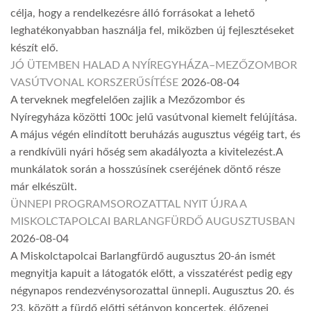
célja, hogy a rendelkezésre álló forrásokat a lehető
leghatékonyabban használja fel, miközben új fejlesztéseket
készít elő.
JÓ ÜTEMBEN HALAD A NYÍREGYHÁZA–MEZŐZOMBOR
VASÚTVONAL KORSZERŰSÍTÉSE
2026-08-04
A terveknek megfelelően zajlik a Mezőzombor és
Nyíregyháza közötti 100c jelű vasútvonal kiemelt felújítása.
A május végén elindított beruházás augusztus végéig tart, és
a rendkívüli nyári hőség sem akadályozta a kivitelezést.A
munkálatok során a hosszúsínek cseréjének döntő része
már elkészült.
ÜNNEPI PROGRAMSOROZATTAL NYIT ÚJRA A
MISKOLCTAPOLCAI BARLANGFÜRDŐ AUGUSZTUSBAN
2026-08-04
A Miskolctapolcai Barlangfürdő augusztus 20-án ismét
megnyitja kapuit a látogatók előtt, a visszatérést pedig egy
négynapos rendezvénysorozattal ünnepli. Augusztus 20. és
23. között a fürdő előtti sétányon koncertek, élőzenei