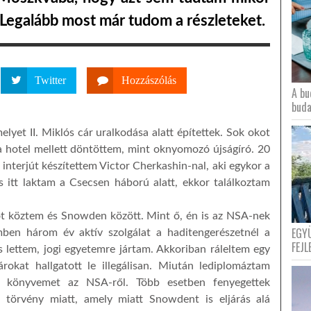
. Legalább most már tudom a részleteket.
Twitter
Hozzászólás
A bu
buda
yet II. Miklós cár uralkodása alatt építettek. Sok okot
a hotel mellett döntöttem, mint oknyomozó újságíró. 20
r interjút készítettem Victor Cherkashin-nal, aki egykor a
 itt laktam a Csecsen háború alatt, ekkor találkoztam
ot köztem és Snowden között. Mint ő, én is az NSA-nek
EGY
en három év aktív szolgálat a haditengerészetnél a
FEJL
s lettem, jogi egyetemre jártam. Akkoriban ráleltem egy
rokat hallgatott le illegálisan. Miután lediplomáztam
ő könyvemet az NSA-ről. Több esetben fenyegettek
s törvény miatt, amely miatt Snowdent is eljárás alá