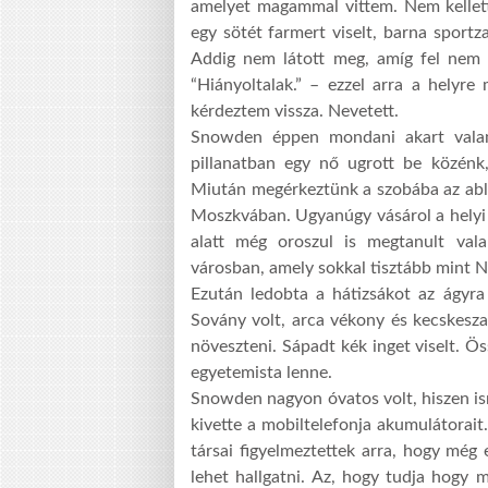
amelyet magammal vittem. Nem kellet
egy sötét farmert viselt, barna sportz
Addig nem látott meg, amíg fel nem á
“Hiányoltalak.” – ezzel arra a helyre
kérdeztem vissza. Nevetett.
Snowden éppen mondani akart valamit
pillanatban egy nő ugrott be közénk
Miután megérkeztünk a szobába az abla
Moszkvában. Ugyanúgy vásárol a helyi k
alatt még oroszul is megtanult val
városban, amely sokkal tisztább mint 
Ezután ledobta a hátizsákot az ágyra
Sovány volt, arca vékony és kecskesza
növeszteni. Sápadt kék inget viselt. Ö
egyetemista lenne.
Snowden nagyon óvatos volt, hiszen is
kivette a mobiltelefonja akumulátorai
társai figyelmeztettek arra, hogy még 
lehet hallgatni. Az, hogy tudja hogy m