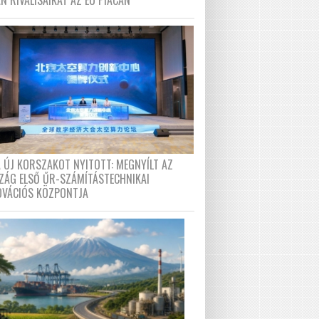
N RIVÁLISAIKAT AZ EU PIACÁN
A ÚJ KORSZAKOT NYITOTT: MEGNYÍLT AZ
ZÁG ELSŐ ŰR-SZÁMÍTÁSTECHNIKAI
OVÁCIÓS KÖZPONTJA