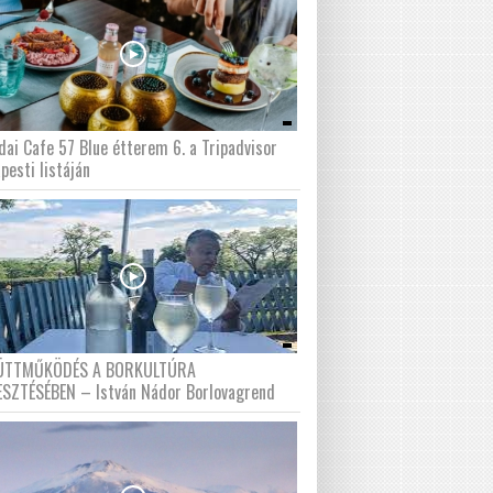
dai Cafe 57 Blue étterem 6. a Tripadvisor
pesti listáján
ÜTTMŰKÖDÉS A BORKULTÚRA
ESZTÉSÉBEN – István Nádor Borlovagrend