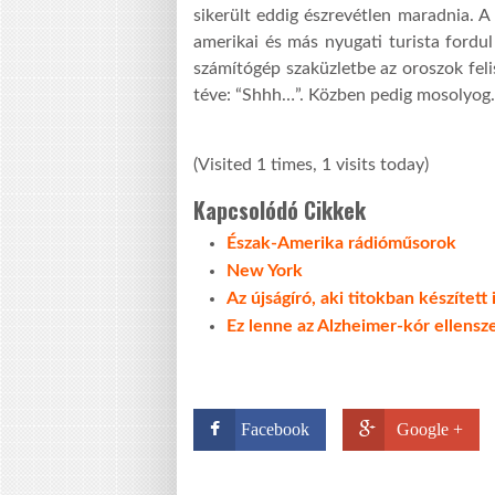
sikerült eddig észrevétlen maradnia. A
amerikai és más nyugati turista fordu
számítógép szaküzletbe az oroszok feli
téve: “Shhh…”. Közben pedig mosolyog.
(Visited 1 times, 1 visits today)
Kapcsolódó Cikkek
Észak-Amerika rádióműsorok
New York
Az újságíró, aki titokban készített
Ez lenne az Alzheimer-kór ellensz
Facebook
Google +