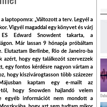
a laptopomra: „Változott a terv. Legyél a
kor. Vigyél magaddal egy könyvet és várj
.” ES Edward Snowdent takarta, a
ilágon. Már lassan 9 hónapja próbáltam
e. Elutaztam Berlinbe, Rio de Janeiro-ba
k azért, hogy egy találkozót szervezzek
tt, egy fontos kérdésre nagyon vártam a
oz, hogy kiszivárogtasson több százezer
Májusban kaptam egy e-mailt az
-től, hogy Snowden hajlandó velem
Duba
De egyéb információt nem mondott a
m Moszkvába, hogy azt sem tudtam mikor