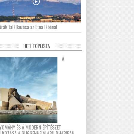
́rák találkozása az Etna lábánál
HETI TOPLISTA
A
YOMÁNY ÉS A MODERN ÉPÍTÉSZET
ÁLKOZÁSA A GUGGENHEIM ABU DHABIBAN