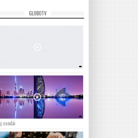
GLOBOTV
j csodái