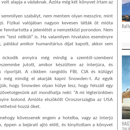
 volt alapja a vádaknak. Azóta még két könyvet írtam az
emmilyen szabályt, nem mentem olyan messzire, mint
 Fizikai valójában nagyon kevesen látták őt mióta
Kultu
 fenntartotta a jelenlétét a nemzetközi porondon. Nem
m “test nélküli” is. Ha valamilyen hivatalos eseményre
, páldául amikor humanitárius díjat kapott, akkor sem
t óckodik annyira még mindig a szemtől-szembeni
eszemmbe jutott, amikor készültem az interjúra, és
 riportját. A cikkben rangidős FBI, CIA és külügyi
ik még mindig el akarják kapni Snowden-t. Az egyik
ljük, hogy Snowden olyan hülye lesz, hogy felszáll egy
szövetségesünk azt mondhatja neki: “A mi légterünkben
nnyire bolond. Amióta elszökött Oroszországba az USA
zethetné hozzá őket.
ehogy kövessenek engem a hotelba, vagy az interjú
HAG
n, éppen a bejárati ajtó előtt, és kinyitottam a könyvet
TAL