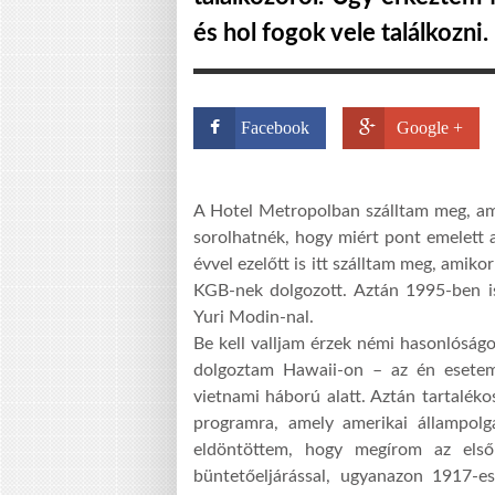
és hol fogok vele találkozni
Facebook
Google +
A Hotel Metropolban szálltam meg, amel
sorolhatnék, hogy miért pont emelett 
évvel ezelőtt is itt szálltam meg, amiko
KGB-nek dolgozott. Aztán 1995-ben is
Yuri Modin-nal.
Be kell valljam érzek némi hasonlóság
dolgoztam Hawaii-on – az én esetemb
vietnami háború alatt. Aztán tartaléko
programra, amely amerikai állampolgá
eldöntöttem, hogy megírom az els
büntetőeljárással, ugyanazon 1917-e