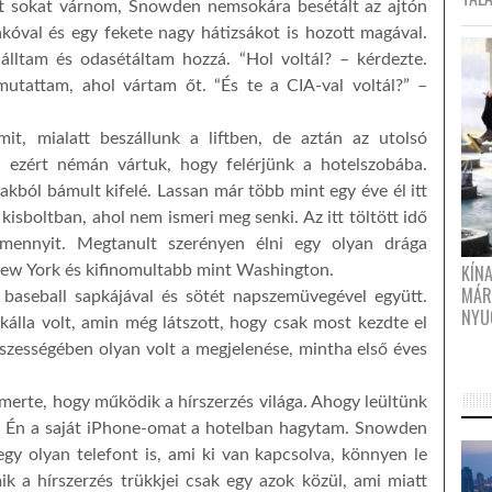
t sokat várnom, Snowden nemsokára besétált az ajtón
akóval és egy fekete nagy hátizsákot is hozott magával.
lltam és odasétáltam hozzá. “Hol voltál? – kérdezte.
 mutattam, ahol vártam őt. “És te a CIA-val voltál?” –
, mialatt beszállunk a liftben, de aztán az utolsó
, ezért némán vártuk, hogy felérjünk a hotelszobába.
kból bámult kifelé. Lassan már több mint egy éve él itt
isboltban, ahol nem ismeri meg senki. Az itt töltött idő
amennyit. Megtanult szerényen élni egy olyan drága
KÍN
New York és kifinomultabb mint Washington.
MÁR
 baseball sapkájával és sötét napszemüvegével együtt.
NYU
kálla volt, amin még látszott, hogy csak most kezdte el
sszességében olyan volt a megjelenése, mintha első éves
merte, hogy működik a hírszerzés világa. Ahogy leültünk
t. Én a saját iPhone-omat a hotelban hagytam. Snowden
egy olyan telefont is, ami ki van kapcsolva, könnyen le
ik a hírszerzés trükkjei csak egy azok közül, ami miatt