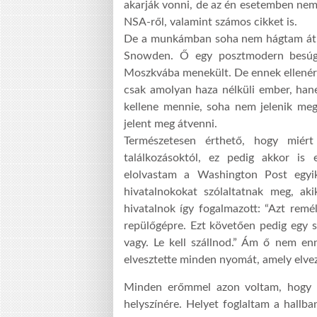
akarják vonni, de az én esetemben nem
NSA-ről, valamint számos cikket is.
De a munkámban soha nem hágtam át s
Snowden. Ő egy posztmodern besúgó.
Moszkvába menekült. De ennek ellenére
csak amolyan haza nélküli ember, hane
kellene mennie, soha nem jelenik meg
jelent meg átvenni.
Természetesen érthető, hogy miér
találkozásoktól, ez pedig akkor is 
elolvastam a Washington Post egyik
hivatalnokokat szólaltatnak meg, ak
hivatalnok így fogalmazott: “Azt remé
repülőgépre. Ezt követően pedig egy 
vagy. Le kell szállnod.” Ám ő nem e
elvesztette minden nyomát, amely elve
Minden erőmmel azon voltam, hogy n
helyszínére. Helyet foglaltam a hallba