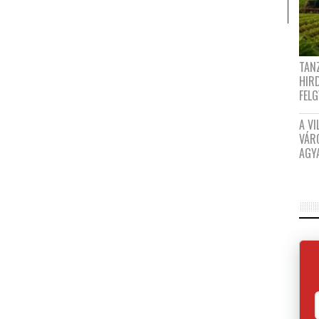
TANZ
HIR
FEL
A VI
VÁR
AGY