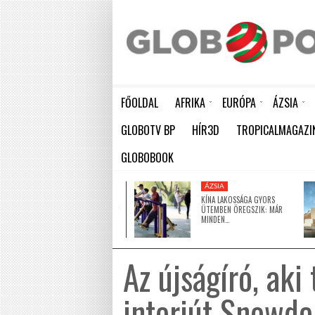
FŐOLDAL
AFRIKA
EURÓPA
ÁZSIA
AKÁR 20 MILLIÁRD DOLLÁROS VESZTESÉGET IS OKOZHAT AFRIKÁNAK A KÖZELGŐ EL NIÑO
HÁTBORZONGATÓ KAPCSOLAT A HAMBURGI KÉSELŐ ÉS A KOMBINÓS GYILKOS KÖZÖTT
KÍNA LAKOSSÁGA GYORS ÜTEMBEN
GLOBOTV BP
HÍR3D
TROPICALMAGAZI
GLOBOBOOK
AFRIKA
ÁZSIA
ÚJ, JELENTŐS OLAJMEZŐT
KÍNA LAKOSSÁGA GYORS
FEDEZTEK FEL LÍBIÁBAN –…
ÜTEMBEN ÖREGSZIK: MÁR
MINDEN…
Az újságíró, aki
interjút Snowde