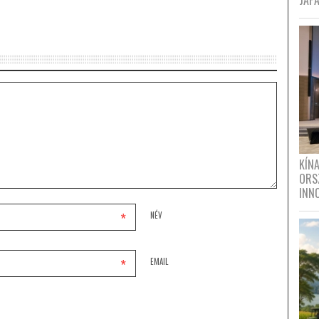
JAPÁ
KÍN
ORS
INN
*
NÉV
*
EMAIL