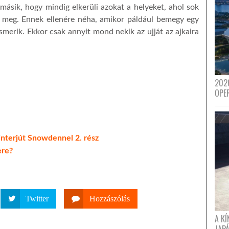
 másik, hogy mindig elkerüli azokat a helyeket, ahol sok
l meg. Ennek ellenére néha, amikor páldául bemegy egy
smerik. Ekkor csak annyit mond nekik az ujját az ajkaira
202
OPE
 interjút Snowdennel 2. rész
ere?
Twitter
Hozzászólás
A K