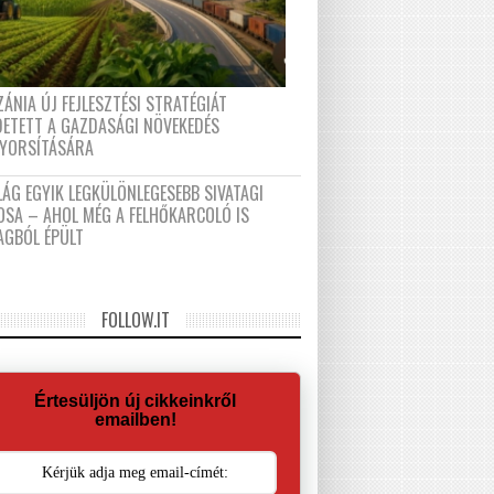
ÁNIA ÚJ FEJLESZTÉSI STRATÉGIÁT
DETETT A GAZDASÁGI NÖVEKEDÉS
GYORSÍTÁSÁRA
LÁG EGYIK LEGKÜLÖNLEGESEBB SIVATAGI
OSA – AHOL MÉG A FELHŐKARCOLÓ IS
AGBÓL ÉPÜLT
FOLLOW.IT
Értesüljön új cikkeinkről
emailben!