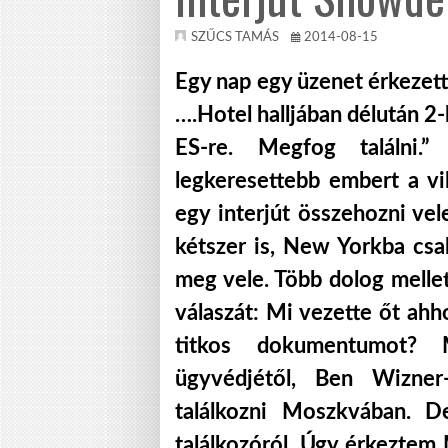
SZŰCS TAMÁS
2014-08-15
Egy nap egy üzenet érkezett 
….Hotel halljában délután 2-
ES-re. Megfog találni
legkeresettebb embert a v
egy interjút összehozni vel
kétszer is, New Yorkba csa
meg vele. Több dolog melle
válaszát: Mi vezette őt ahh
titkos dokumentumot? 
ügyvédjétől, Ben Wizner
találkozni Moszkvában. 
találkozóról. Úgy érkezte