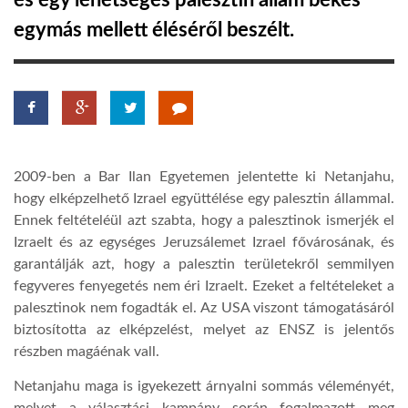
és egy lehetséges palesztin állam békés
egymás mellett éléséről beszélt.
TROPICALMAGAZIN
GLOBOTV
AFRIKA TUDÁSTÁR
2009-ben a Bar Ilan Egyetemen jelentette ki Netanjahu,
hogy elképzelhető Izrael együttélése egy palesztin állammal.
A NAP SZÉPE
Ennek feltételéül azt szabta, hogy a palesztinok ismerjék el
Izraelt és az egységes Jeruzsálemet Izrael fővárosának, és
garantálják azt, hogy a palesztin területekről semmilyen
LINKTR.EE
fegyveres fenyegetés nem éri Izraelt. Ezeket a feltételeket a
palesztinok nem fogadták el. Az USA viszont támogatásáról
biztosította az elképzelést, melyet az ENSZ is jelentős
GLOBOZSARU
részben magáénak vall.
Netanjahu maga is igyekezett árnyalni sommás véleményét,
DOBRAVERO.HU