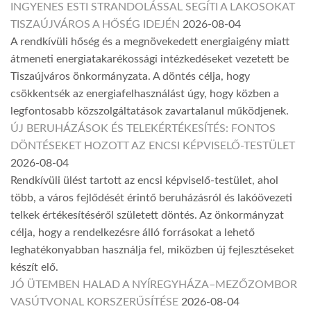
INGYENES ESTI STRANDOLÁSSAL SEGÍTI A LAKOSOKAT
TISZAÚJVÁROS A HŐSÉG IDEJÉN
2026-08-04
A rendkívüli hőség és a megnövekedett energiaigény miatt
átmeneti energiatakarékossági intézkedéseket vezetett be
Tiszaújváros önkormányzata. A döntés célja, hogy
csökkentsék az energiafelhasználást úgy, hogy közben a
legfontosabb közszolgáltatások zavartalanul működjenek.
ÚJ BERUHÁZÁSOK ÉS TELEKÉRTÉKESÍTÉS: FONTOS
DÖNTÉSEKET HOZOTT AZ ENCSI KÉPVISELŐ-TESTÜLET
2026-08-04
Rendkívüli ülést tartott az encsi képviselő-testület, ahol
több, a város fejlődését érintő beruházásról és lakóövezeti
telkek értékesítéséről született döntés. Az önkormányzat
célja, hogy a rendelkezésre álló forrásokat a lehető
leghatékonyabban használja fel, miközben új fejlesztéseket
készít elő.
JÓ ÜTEMBEN HALAD A NYÍREGYHÁZA–MEZŐZOMBOR
VASÚTVONAL KORSZERŰSÍTÉSE
2026-08-04