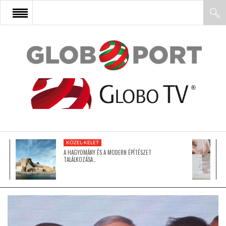
FŐOLDAL
AFRIKA
EURÓPA
KÖZEL-KELET
ÁZSIA
A HAGYOMÁNY ÉS A MODERN ÉPÍTÉSZET
TALÁLKOZÁSA…
ÉSZAK-AMERIKA
LATIN-AMERIKA