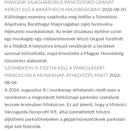
MÁSODIK VILÁGHÁBORÚS PÁNCÉLTÖRŐ GRÁNÁT
KERÜLT ELŐ A BARÁTHEGYI MAJORSÁGBAN
2026-08-05
Különleges esemény szakította meg hétfőn a Szimbiózis
Alapítvány Baráthegyi Majorságában zajló tanösvény-
fejlesztési munkálatokat. Az erdei útszakasz építése során
egy munkagép egy robbanótestnek látszó tárgyat fordított
ki a földből.A helyszínre érkező rendőrjárőr a területet
azonnal biztosította, majd értesítette a Magyar Honvédség
tűzszerész alakulatát.
SZOMBATON IS FIZETNI KELL A PARKOLÁSÉRT
MISKOLCON A MUNKANAP-ÁTHELYEZÉS MIATT
2026-
08-04
A 2026. augusztus 8-i munkanap-áthelyezés miatt ezen a
szombaton a megszokott hétköznapi parkolási szabályok
lesznek érvényben Miskolcon. Ez azt jelenti, hogy a Miskolci
Városgazda Nonprofit Kft. által üzemeltetett felszíni
díjköteles parkolóhelyeken a gépjárművezetőknek parkolási
díjat kell fizetniük.