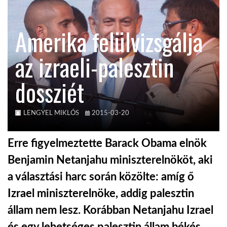
KÖZEL-KELET
Amerika felülvizsgálja
az izraeli-palesztin
AUSZTRÁLIA
dossziét
A VILÁG ITTHON
LENGYEL MIKLÓS
2015-03-20
MÉDIA
Erre figyelmeztette Barack Obama elnök
Benjamin Netanjahu miniszterelnököt, aki
a választási harc során közölte: amíg ő
GLOBOTV BP
Izrael miniszterelnöke, addig palesztin
állam nem lesz. Korábban Netanjahu Izrael
HÍR3D