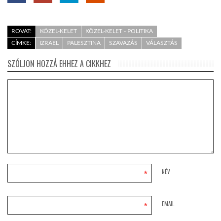
ROVAT:
KÖZEL-KELET
KÖZEL-KELET - POLITIKA
CÍMKE:
IZRAEL
PALESZTINA
SZAVAZÁS
VÁLASZTÁS
SZÓLJON HOZZÁ EHHEZ A CIKKHEZ
*
NÉV
*
EMAIL