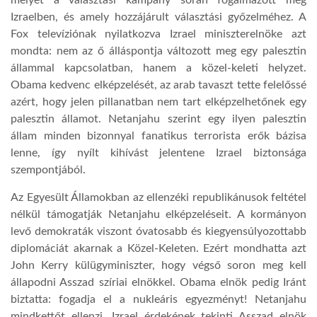
melyet a választási kampány során fogalmazott meg
Izraelben, és amely hozzájárult választási győzelméhez. A
LATIMO.HU
Fox televíziónak nyilatkozva Izrael miniszterelnöke azt
mondta: nem az ő álláspontja változott meg egy palesztin
állammal kapcsolatban, hanem a közel-keleti helyzet.
GLOBOBOOK
Obama kedvenc elképzelését, az arab tavaszt tette felelőssé
azért, hogy jelen pillanatban nem tart elképzelhetőnek egy
palesztin államot. Netanjahu szerint egy ilyen palesztin
állam minden bizonnyal fanatikus terrorista erők bázisa
lenne, így nyílt kihívást jelentene Izrael biztonsága
szempontjából.
Az Egyesült Államokban az ellenzéki republikánusok feltétel
nélkül támogatják Netanjahu elképzeléseit. A kormányon
levő demokraták viszont óvatosabb és kiegyensúlyozottabb
diplomáciát akarnak a Közel-Keleten. Ezért mondhatta azt
John Kerry külügyminiszter, hogy végső soron meg kell
állapodni Asszad szíriai elnökkel. Obama elnök pedig Iránt
biztatta: fogadja el a nukleáris egyezményt! Netanjahu
mindkettőt ellenzi. Izrael érdekének tekinti Asszad elnök