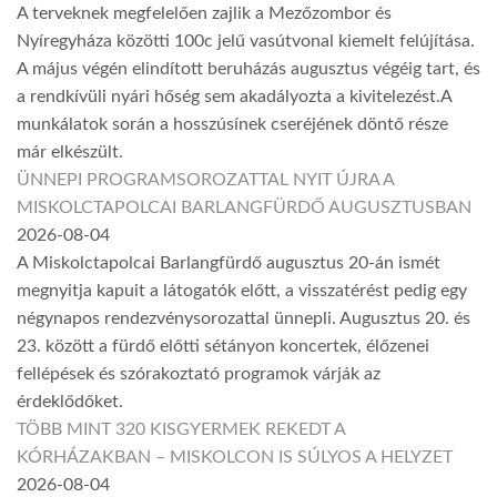
A terveknek megfelelően zajlik a Mezőzombor és
Nyíregyháza közötti 100c jelű vasútvonal kiemelt felújítása.
A május végén elindított beruházás augusztus végéig tart, és
a rendkívüli nyári hőség sem akadályozta a kivitelezést.A
munkálatok során a hosszúsínek cseréjének döntő része
már elkészült.
ÜNNEPI PROGRAMSOROZATTAL NYIT ÚJRA A
MISKOLCTAPOLCAI BARLANGFÜRDŐ AUGUSZTUSBAN
2026-08-04
A Miskolctapolcai Barlangfürdő augusztus 20-án ismét
megnyitja kapuit a látogatók előtt, a visszatérést pedig egy
négynapos rendezvénysorozattal ünnepli. Augusztus 20. és
23. között a fürdő előtti sétányon koncertek, élőzenei
fellépések és szórakoztató programok várják az
érdeklődőket.
TÖBB MINT 320 KISGYERMEK REKEDT A
KÓRHÁZAKBAN – MISKOLCON IS SÚLYOS A HELYZET
2026-08-04