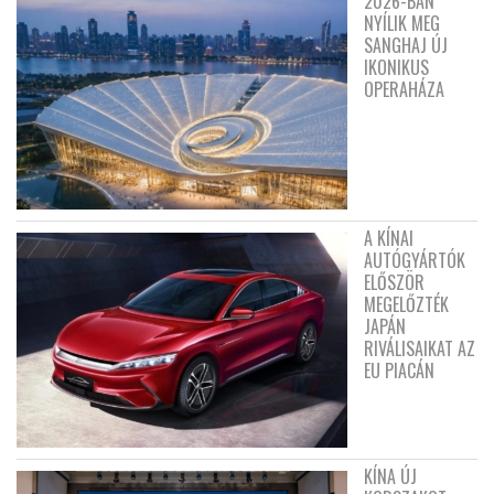
2026-BAN
NYÍLIK MEG
SANGHAJ ÚJ
IKONIKUS
OPERAHÁZA
A KÍNAI
AUTÓGYÁRTÓK
ELŐSZÖR
MEGELŐZTÉK
JAPÁN
RIVÁLISAIKAT AZ
EU PIACÁN
KÍNA ÚJ