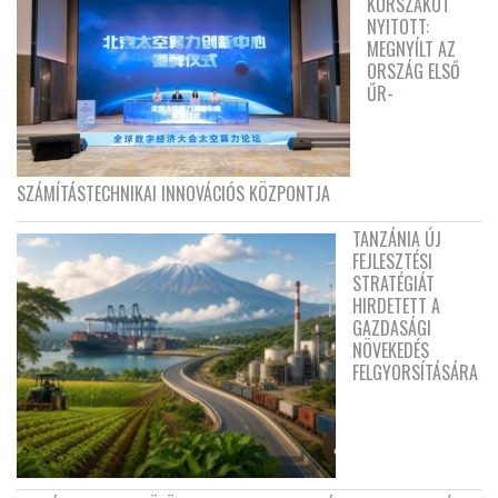
KORSZAKOT
NYITOTT:
MEGNYÍLT AZ
ORSZÁG ELSŐ
ŰR-
SZÁMÍTÁSTECHNIKAI INNOVÁCIÓS KÖZPONTJA
TANZÁNIA ÚJ
FEJLESZTÉSI
STRATÉGIÁT
HIRDETETT A
GAZDASÁGI
NÖVEKEDÉS
FELGYORSÍTÁSÁRA