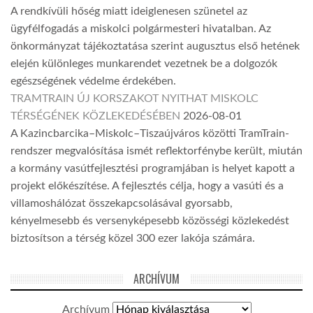
A rendkívüli hőség miatt ideiglenesen szünetel az
ügyfélfogadás a miskolci polgármesteri hivatalban. Az
önkormányzat tájékoztatása szerint augusztus első hetének
elején különleges munkarendet vezetnek be a dolgozók
egészségének védelme érdekében.
TRAMTRAIN ÚJ KORSZAKOT NYITHAT MISKOLC
TÉRSÉGÉNEK KÖZLEKEDÉSÉBEN
2026-08-01
A Kazincbarcika–Miskolc–Tiszaújváros közötti TramTrain-
rendszer megvalósítása ismét reflektorfénybe került, miután
a kormány vasútfejlesztési programjában is helyet kapott a
projekt előkészítése. A fejlesztés célja, hogy a vasúti és a
villamoshálózat összekapcsolásával gyorsabb,
kényelmesebb és versenyképesebb közösségi közlekedést
biztosítson a térség közel 300 ezer lakója számára.
ARCHÍVUM
Archívum