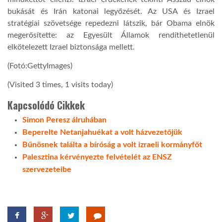
bukását és Irán katonai legyőzését. Az USA és Izrael
stratégiai szövetsége repedezni látszik, bár Obama elnök
megerősítette: az Egyesült Államok rendíthetetlenül
elkötelezett Izrael biztonsága mellett.
(Fotó:GettyImages)
(Visited 3 times, 1 visits today)
Kapcsolódó Cikkek
Simon Peresz álruhában
Beperelte Netanjahuékat a volt házvezetőjük
Bűnösnek találta a bíróság a volt izraeli kormányfőt
Palesztina kérvényezte felvételét az ENSZ
szervezeteibe