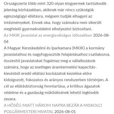
Országszerte több mint 320 olyan kisgyermek tartózkodik
jelenleg kórházakban, akiknek már nincs szükségük
egészségügyi ellátásra, mégsem tudják elhagyni az
intézményeket. Ennek oka, hogy számukra nem sikerült
megfelelő gyermekvédelmi elhelyezést biztosítani.
Az MKIK javaslatai az energiaválságos időszakban
2026-08-
04
A Magyar Kereskedelmi és Iparkamara (MKIK) a kormány
javaslataihoz és nagyfogyasztók felajánlásaihoz csatlakozva,
összesítő javaslatokat fogalmaz meg a vállalkozások
számára, hogy az esetleges áramtermelési kapacitás-
kiesésből eredő ellátási kockázatok kezelése előre
kidolgozott, fokozatos és arányos rendszerben történjen. A
cél az ellátásbiztonság fenntartása, a kritikus ágazatok
védelme és a gazdaság működésének lehető legkisebb
zavara.
A HŐSÉG MIATT HÁROM NAPRA BEZÁR A MISKOLCI
POLGÁRMESTERI HIVATAL
2026-08-01