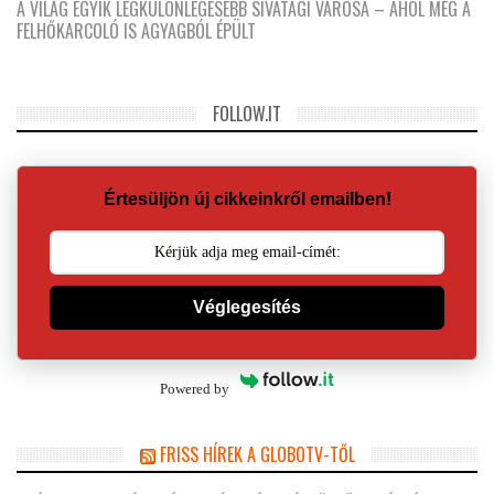
A VILÁG EGYIK LEGKÜLÖNLEGESEBB SIVATAGI VÁROSA – AHOL MÉG A
FELHŐKARCOLÓ IS AGYAGBÓL ÉPÜLT
FOLLOW.IT
Értesüljön új cikkeinkről emailben!
Véglegesítés
Powered by
FRISS HÍREK A GLOBOTV-TŐL