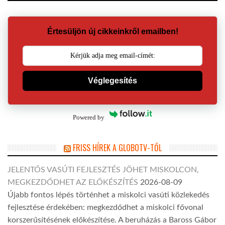
Értesüljön új cikkeinkről emailben!
Véglegesítés
Powered by
FRISS HÍREK A GLOBOTV-TŐL
JELENTŐS VASÚTI FEJLESZTÉS JÖHET MISKOLCON,
MEGKEZDŐDHET AZ ELŐKÉSZÍTÉS
2026-08-09
Újabb fontos lépés történhet a miskolci vasúti közlekedés
fejlesztése érdekében: megkezdődhet a miskolci fővonal
korszerűsítésének előkészítése. A beruházás a Baross Gábor