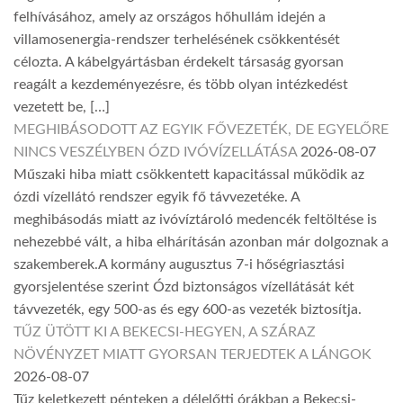
felhívásához, amely az országos hőhullám idején a
villamosenergia-rendszer terhelésének csökkentését
célozta. A kábelgyártásban érdekelt társaság gyorsan
reagált a kezdeményezésre, és több olyan intézkedést
vezetett be, […]
MEGHIBÁSODOTT AZ EGYIK FŐVEZETÉK, DE EGYELŐRE
NINCS VESZÉLYBEN ÓZD IVÓVÍZELLÁTÁSA
2026-08-07
Műszaki hiba miatt csökkentett kapacitással működik az
ózdi vízellátó rendszer egyik fő távvezetéke. A
meghibásodás miatt az ivóvíztároló medencék feltöltése is
nehezebbé vált, a hiba elhárításán azonban már dolgoznak a
szakemberek.A kormány augusztus 7-i hőségriasztási
gyorsjelentése szerint Ózd biztonságos vízellátását két
távvezeték, egy 500-as és egy 600-as vezeték biztosítja.
TŰZ ÜTÖTT KI A BEKECSI-HEGYEN, A SZÁRAZ
NÖVÉNYZET MIATT GYORSAN TERJEDTEK A LÁNGOK
2026-08-07
Tűz keletkezett pénteken a délelőtti órákban a Bekecsi-