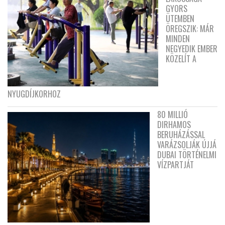
GYORS
ÜTEMBEN
ÖREGSZIK: MÁR
MINDEN
NEGYEDIK EMBER
KÖZELÍT A
NYUGDÍJKORHOZ
80 MILLIÓ
DIRHAMOS
BERUHÁZÁSSAL
VARÁZSOLJÁK ÚJJÁ
DUBAI TÖRTÉNELMI
VÍZPARTJÁT