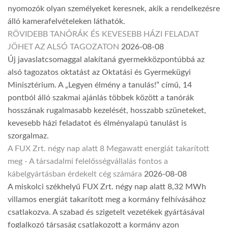
nyomozók olyan személyeket keresnek, akik a rendelkezésre
álló kamerafelvételeken láthatók.
RÖVIDEBB TANÓRÁK ÉS KEVESEBB HÁZI FELADAT
JÖHET AZ ALSÓ TAGOZATON
2026-08-08
Új javaslatcsomaggal alakítaná gyermekközpontúbbá az
alsó tagozatos oktatást az Oktatási és Gyermekügyi
Minisztérium. A „Legyen élmény a tanulás!” című, 14
pontból álló szakmai ajánlás többek között a tanórák
hosszának rugalmasabb kezelését, hosszabb szüneteket,
kevesebb házi feladatot és élményalapú tanulást is
szorgalmaz.
A FUX Zrt. négy nap alatt 8 Megawatt energiát takarított
meg - A társadalmi felelősségvállalás fontos a
kábelgyártásban érdekelt cég számára
2026-08-08
A miskolci székhelyű FUX Zrt. négy nap alatt 8,32 MWh
villamos energiát takarított meg a kormány felhívásához
csatlakozva. A szabad és szigetelt vezetékek gyártásával
foglalkozó társaság csatlakozott a kormány azon