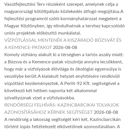
Vasútfejlesztési Terv részeként szerepel, amelynek célja a
magyarországi kötöttpályás közlekedés átfogó megújítása.A
fejlesztési programról szóló kormányhatározat megjelent a
Magyar Közlönyben, így elindulhatnak a tervhez kapcsolódó
uniós projektek előkészítő munkálatai.
VÍZPÓTLÁSSAL MENTENÉK A KISZÁRADÓ BÓZSVÁT ÉS
A KEMENCE-PATAKOT
2026-08-08
Komoly vízhiány alakult ki a térségben a tartós aszály miatt:
a Bózsva és a Kemence-patak vízszintje annyira lecsökkent,
hogy már a vízfolyások élővilága és ökológiai egyensúlya is
veszélybe került.A kialakult helyzet enyhítésére rendkívüli
vízpótlást kezdeményeztek. A Perlit-92 Kft. segítségével a
következő két hétben naponta két alkalommal
szivattyúznak vizet a vízfolyásokba.
RENDŐRSÉGI FELHÍVÁS: KAZINCBARCIKAI TOLVAJOK
AZONOSÍTÁSÁHOZ KÉRNEK SEGÍTSÉGET
2026-08-08
A rendőrség a lakosság segítségét kéri két, Kazincbarcikán
történt lopás feltételezett elkövetőinek azonosításában. A