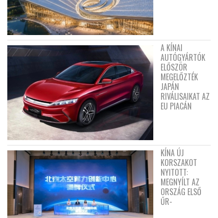
A KÍNAI
AUTÓGYÁRTÓK
ELŐSZÖR
MEGELŐZTÉK
JAPÁN
RIVÁLISAIKAT AZ
EU PIACÁN
KÍNA ÚJ
KORSZAKOT
NYITOTT:
MEGNYÍLT AZ
ORSZÁG ELSŐ
ŰR-