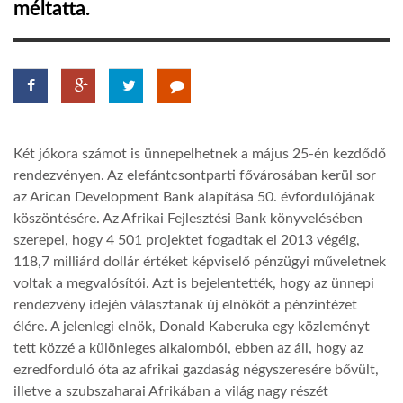
méltatta.
LATIMO.HU
GLOBOBOOK
Két jókora számot is ünnepelhetnek a május 25-én kezdődő
rendezvényen. Az elefántcsontparti fővárosában kerül sor
az Arican Development Bank alapítása 50. évfordulójának
köszöntésére. Az Afrikai Fejlesztési Bank könyvelésében
szerepel, hogy 4 501 projektet fogadtak el 2013 végéig,
118,7 milliárd dollár értéket képviselő pénzügyi műveletnek
voltak a megvalósítói. Azt is bejelentették, hogy az ünnepi
rendezvény idején választanak új elnököt a pénzintézet
élére. A jelenlegi elnök, Donald Kaberuka egy közleményt
tett közzé a különleges alkalomból, ebben az áll, hogy az
ezredforduló óta az afrikai gazdaság négyszeresére bővült,
illetve a szubszaharai Afrikában a világ nagy részét