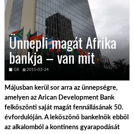
TROPICALMAGAZIN
GLOBOTV
Ünnepli magát Afrika
bankja – van mit
AFRIKA TUDÁSTÁR
A NAP SZÉPE
GR
2015-03-24
Májusban kerül sor arra az ünnepségre,
LINKTR.EE
amelyen az Arican Development Bank
felköszönti saját magát fennállásának 50.
GLOBOZSARU
évfordulóján. A leköszönő bankelnök ebből
az alkalomból a kontinens gyarapodását
DOBRAVERO.HU