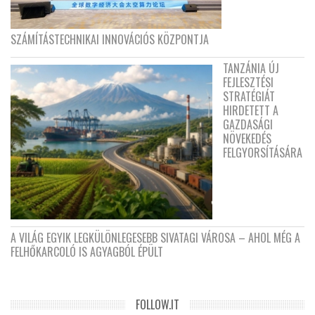
SZÁMÍTÁSTECHNIKAI INNOVÁCIÓS KÖZPONTJA
TANZÁNIA ÚJ
FEJLESZTÉSI
STRATÉGIÁT
HIRDETETT A
GAZDASÁGI
NÖVEKEDÉS
FELGYORSÍTÁSÁRA
A VILÁG EGYIK LEGKÜLÖNLEGESEBB SIVATAGI VÁROSA – AHOL MÉG A
FELHŐKARCOLÓ IS AGYAGBÓL ÉPÜLT
FOLLOW.IT