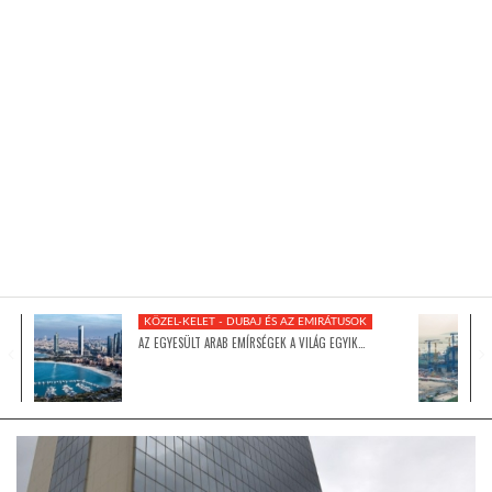
KÖZEL-KELET
AUSZTRÁLIA
A VILÁG ITTHON
MÉDIA
KÖZEL-KELET - DUBAJ ÉS AZ EMIRÁTUSOK
AZ EGYESÜLT ARAB EMÍRSÉGEK A VILÁG EGYIK…
GLOBOTV BP
HÍR3D