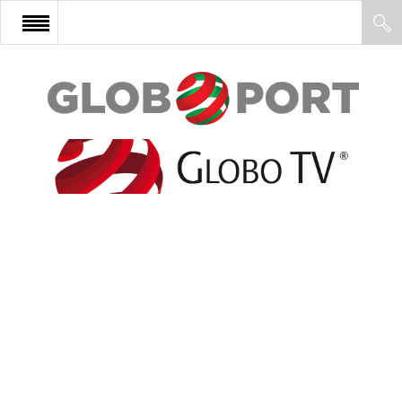
FŐOLDAL
AFRIKA
EURÓPA
ÁZSIA
ÉSZAK-AMERIKA
LATIN-AMERIKA