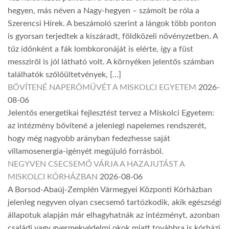
hegyen, más néven a Nagy-hegyen – számolt be róla a
Szerencsi Hírek. A beszámoló szerint a lángok több ponton
is gyorsan terjedtek a kiszáradt, földközeli növényzetben. A
tűz időnként a fák lombkoronáját is elérte, így a füst
messziről is jól látható volt. A környéken jelentős számban
találhatók szőlőültetvények, […]
BŐVÍTENÉ NAPERŐMŰVÉT A MISKOLCI EGYETEM
2026-
08-06
Jelentős energetikai fejlesztést tervez a Miskolci Egyetem:
az intézmény bővítené a jelenlegi napelemes rendszerét,
hogy még nagyobb arányban fedezhesse saját
villamosenergia-igényét megújuló forrásból.
NEGYVEN CSECSEMŐ VÁRJA A HAZAJUTÁST A
MISKOLCI KÓRHÁZBAN
2026-08-06
A Borsod-Abaúj-Zemplén Vármegyei Központi Kórházban
jelenleg negyven olyan csecsemő tartózkodik, akik egészségi
állapotuk alapján már elhagyhatnák az intézményt, azonban
családi vagy gyermekvédelmi okok miatt továbbra is kórházi