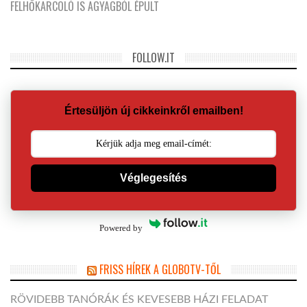
FELHŐKARCOLÓ IS AGYAGBÓL ÉPÜLT
FOLLOW.IT
Értesüljön új cikkeinkről emailben!
Véglegesítés
Powered by
FRISS HÍREK A GLOBOTV-TŐL
RÖVIDEBB TANÓRÁK ÉS KEVESEBB HÁZI FELADAT