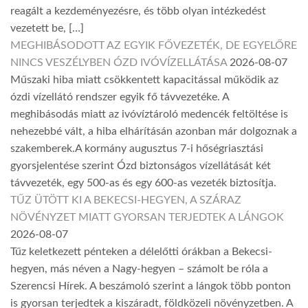
reagált a kezdeményezésre, és több olyan intézkedést
vezetett be, […]
MEGHIBÁSODOTT AZ EGYIK FŐVEZETÉK, DE EGYELŐRE
NINCS VESZÉLYBEN ÓZD IVÓVÍZELLÁTÁSA
2026-08-07
Műszaki hiba miatt csökkentett kapacitással működik az
ózdi vízellátó rendszer egyik fő távvezetéke. A
meghibásodás miatt az ivóvíztároló medencék feltöltése is
nehezebbé vált, a hiba elhárításán azonban már dolgoznak a
szakemberek.A kormány augusztus 7-i hőségriasztási
gyorsjelentése szerint Ózd biztonságos vízellátását két
távvezeték, egy 500-as és egy 600-as vezeték biztosítja.
TŰZ ÜTÖTT KI A BEKECSI-HEGYEN, A SZÁRAZ
NÖVÉNYZET MIATT GYORSAN TERJEDTEK A LÁNGOK
2026-08-07
Tűz keletkezett pénteken a délelőtti órákban a Bekecsi-
hegyen, más néven a Nagy-hegyen – számolt be róla a
Szerencsi Hírek. A beszámoló szerint a lángok több ponton
is gyorsan terjedtek a kiszáradt, földközeli növényzetben. A