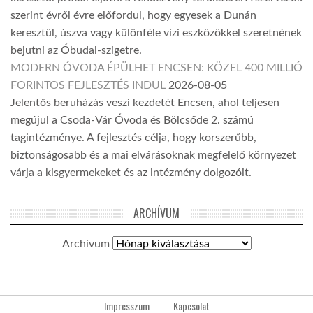
szerint évről évre előfordul, hogy egyesek a Dunán
keresztül, úszva vagy különféle vízi eszközökkel szeretnének
bejutni az Óbudai-szigetre.
MODERN ÓVODA ÉPÜLHET ENCSEN: KÖZEL 400 MILLIÓ
FORINTOS FEJLESZTÉS INDUL
2026-08-05
Jelentős beruházás veszi kezdetét Encsen, ahol teljesen
megújul a Csoda-Vár Óvoda és Bölcsőde 2. számú
tagintézménye. A fejlesztés célja, hogy korszerűbb,
biztonságosabb és a mai elvárásoknak megfelelő környezet
várja a kisgyermekeket és az intézmény dolgozóit.
ARCHÍVUM
Archívum
Impresszum
Kapcsolat