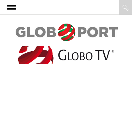
FŐOLDAL
AFRIKA
EURÓPA
ÁZSIA
ÉSZAK-AMERIKA
LATIN-AMERIKA