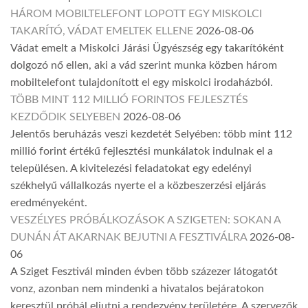
HÁROM MOBILTELEFONT LOPOTT EGY MISKOLCI
TAKARÍTÓ, VÁDAT EMELTEK ELLENE
2026-08-06
Vádat emelt a Miskolci Járási Ügyészség egy takarítóként
dolgozó nő ellen, aki a vád szerint munka közben három
mobiltelefont tulajdonított el egy miskolci irodaházból.
TÖBB MINT 112 MILLIÓ FORINTOS FEJLESZTÉS
KEZDŐDIK SELYEBEN
2026-08-06
Jelentős beruházás veszi kezdetét Selyében: több mint 112
millió forint értékű fejlesztési munkálatok indulnak el a
településen. A kivitelezési feladatokat egy edelényi
székhelyű vállalkozás nyerte el a közbeszerzési eljárás
eredményeként.
VESZÉLYES PRÓBÁLKOZÁSOK A SZIGETEN: SOKAN A
DUNÁN ÁT AKARNAK BEJUTNI A FESZTIVÁLRA
2026-08-
06
A Sziget Fesztivál minden évben több százezer látogatót
vonz, azonban nem mindenki a hivatalos bejáratokon
keresztül próbál eljutni a rendezvény területére. A szervezők