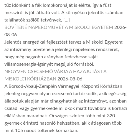
tűz időnként a fák lombkoronáját is elérte, így a füst
messziről is jól látható volt. A környéken jelentős számban
találhatók szőlőültetvények, […]
BŐVÍTENÉ NAPERŐMŰVÉT A MISKOLCI EGYETEM
2026-
08-06
Jelentős energetikai fejlesztést tervez a Miskolci Egyetem:
az intézmény bővítené a jelenlegi napelemes rendszerét,
hogy még nagyobb arányban fedezhesse saját
villamosenergia-igényét megújuló forrásból.
NEGYVEN CSECSEMŐ VÁRJA A HAZAJUTÁST A
MISKOLCI KÓRHÁZBAN
2026-08-06
A Borsod-Abaúj-Zemplén Vármegyei Központi Kórházban
jelenleg negyven olyan csecsemő tartózkodik, akik egészségi
állapotuk alapján már elhagyhatnák az intézményt, azonban
családi vagy gyermekvédelmi okok miatt továbbra is kórházi
ellátásban maradnak. Országos szinten több mint 320
gyermek érintett hasonló helyzetben, akik átlagosan több
mint 105 napot töltenek kórházban.