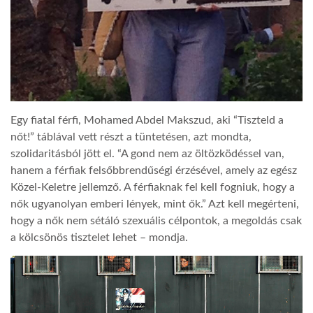
Egy fiatal férfi, Mohamed Abdel Makszud, aki “Tiszteld a
nőt!” táblával vett részt a tüntetésen, azt mondta,
szolidaritásból jött el. “A gond nem az öltözködéssel van,
hanem a férfiak felsőbbrendűségi érzésével, amely az egész
Közel-Keletre jellemző. A férfiaknak fel kell fogniuk, hogy a
nők ugyanolyan emberi lények, mint ők.” Azt kell megérteni,
hogy a nők nem sétáló szexuális célpontok, a megoldás csak
a kölcsönös tisztelet lehet – mondja.