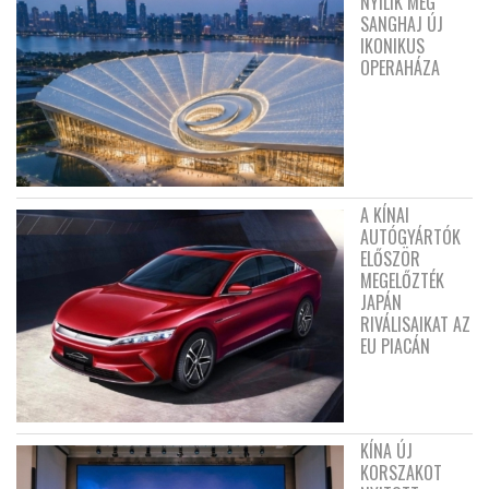
NYÍLIK MEG
SANGHAJ ÚJ
IKONIKUS
OPERAHÁZA
A KÍNAI
AUTÓGYÁRTÓK
ELŐSZÖR
MEGELŐZTÉK
JAPÁN
RIVÁLISAIKAT AZ
EU PIACÁN
KÍNA ÚJ
KORSZAKOT