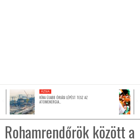
KÖZEL-KELET
AUSZTRÁLIA
A VILÁG ITTHON
MÉDIA
ÁZSIA
KÍNA ÚJABB ÓRIÁSI LÉPÉST TESZ AZ
ATOMENERGIA…
GLOBOTV BP
Rohamrendőrök között a
HÍR3D