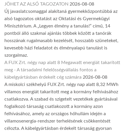
JÖHET AZ ALSÓ TAGOZATON
2026-08-08
Új javaslatcsomaggal alakítaná gyermekközpontúbbá az
alsó tagozatos oktatást az Oktatási és Gyermekügyi
Minisztérium. A „Legyen élmény a tanulás!” című, 14
pontból álló szakmai ajánlás többek között a tanórák
hosszának rugalmasabb kezelését, hosszabb szüneteket,
kevesebb házi feladatot és élményalapú tanulást is
szorgalmaz.
A FUX Zrt. négy nap alatt 8 Megawatt energiát takarított
meg - A társadalmi felelősségvállalás fontos a
kábelgyártásban érdekelt cég számára
2026-08-08
A miskolci székhelyű FUX Zrt. négy nap alatt 8,32 MWh
villamos energiát takarított meg a kormány felhívásához
csatlakozva. A szabad és szigetelt vezetékek gyártásával
foglalkozó társaság csatlakozott a kormány azon
felhívásához, amely az országos hőhullám idején a
villamosenergia-rendszer terhelésének csökkentését
célozta. A kábelgyártásban érdekelt társaság gyorsan