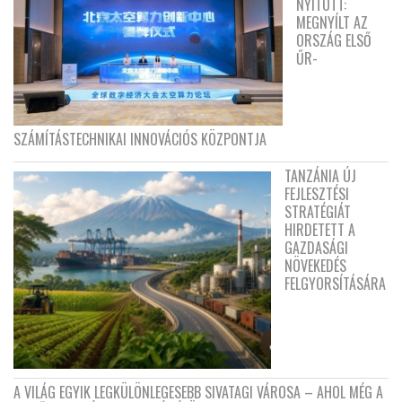
NYITOTT:
MEGNYÍLT AZ
ORSZÁG ELSŐ
ŰR-
SZÁMÍTÁSTECHNIKAI INNOVÁCIÓS KÖZPONTJA
TANZÁNIA ÚJ
FEJLESZTÉSI
STRATÉGIÁT
HIRDETETT A
GAZDASÁGI
NÖVEKEDÉS
FELGYORSÍTÁSÁRA
A VILÁG EGYIK LEGKÜLÖNLEGESEBB SIVATAGI VÁROSA – AHOL MÉG A