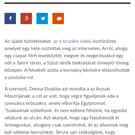
LATIMO.HU
GLOBOBOOK
Az újabb tüntetéseket
az a brutális videó
ösztönözte,
amelyet egy hete osztottak meg az interneten. Arról, ahogy
egy csapat férfi levetkőztet, megver és megerőszakol egy
nőt a Tahrir téren, a Sziszi elnök beiktatását ünneplő tömeg
közepén. A felvételt azóta a kormány kérésére eltávolították
a youtube-ról.
A szervező, Denna Elsabba azt mondta a az Aszuat
Maszrijának: a cél az volt, hogy végre figyeljenek oda a
szexuálus erőszakra, amely elborítja Egyiptomot.
“Szabadnak születtünk, és nem kellene félnünk, ha egyedül
sétálunk az utcán. Azt akarjuk, hogy úgy fejezhessük ki
önmagunkat, ahogany csak szeretnénk, és az államnak meg
kell védenie bennünket. Tervre van szükségünk, hogy