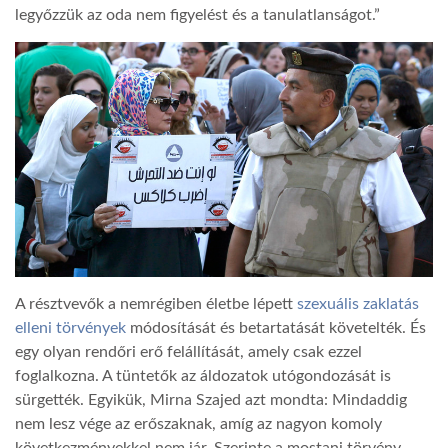
legyőzzük az oda nem figyelést és a tanulatlanságot.”
A résztvevők a nemrégiben életbe lépett
szexuális zaklatás
elleni törvények
módosítását és betartatását követelték. És
egy olyan rendőri erő felállítását, amely csak ezzel
foglalkozna. A tüntetők az áldozatok utógondozását is
sürgették. Egyikük, Mirna Szajed azt mondta: Mindaddig
nem lesz vége az erőszaknak, amíg az nagyon komoly
következményekkel nem jár. Szerinte a mostani törvény