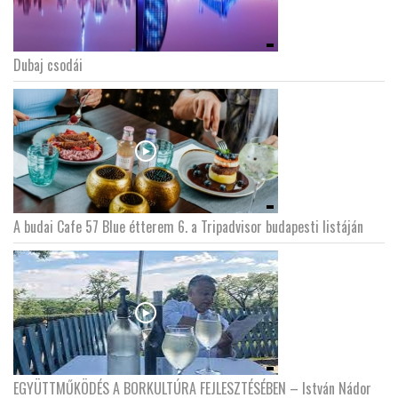
Dubaj csodái
A budai Cafe 57 Blue étterem 6. a Tripadvisor budapesti listáján
EGYÜTTMŰKÖDÉS A BORKULTÚRA FEJLESZTÉSÉBEN – István Nádor