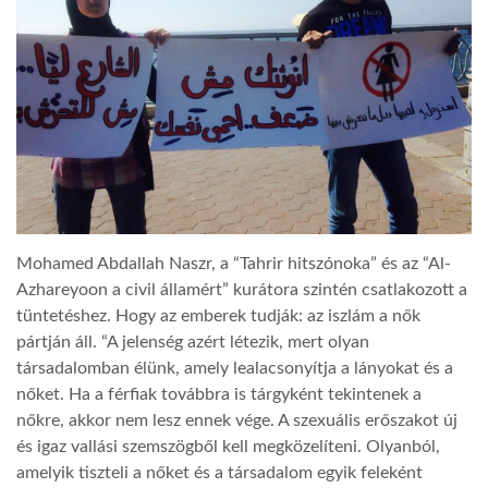
Mohamed Abdallah Naszr, a “Tahrir hitszónoka” és az “Al-
Azhareyoon a civil államért” kurátora szintén csatlakozott a
tüntetéshez. Hogy az emberek tudják: az iszlám a nők
pártján áll. “A jelenség azért létezik, mert olyan
társadalomban élünk, amely lealacsonyítja a lányokat és a
nőket. Ha a férfiak továbbra is tárgyként tekintenek a
nőkre, akkor nem lesz ennek vége. A szexuális erőszakot új
és igaz vallási szemszögből kell megközelíteni. Olyanból,
amelyik tiszteli a nőket és a társadalom egyik feleként