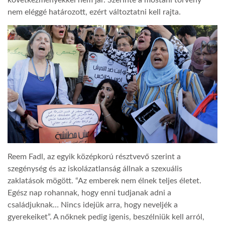
nem eléggé határozott, ezért változtatni kell rajta.
Reem Fadl, az egyik középkorú résztvevő szerint a
szegénység és az iskolázatlanság állnak a szexuális
zaklatások mögött. “Az emberek nem élnek teljes életet.
Egész nap rohannak, hogy enni tudjanak adni a
családjuknak… Nincs idejük arra, hogy neveljék a
gyerekeiket”. A nőknek pedig igenis, beszélniük kell arról,