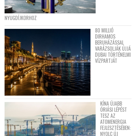
NYUGDÍJKORHOZ
80 MILLIÓ
DIRHAMOS
BERUHÁZÁSSAL
VARÁZSOLJÁK ÚJJÁ
DUBAI TÖRTÉNELMI
VÍZPARTJÁT
KÍNA ÚJABB
ÓRIÁSI LÉPÉST
TESZ AZ
ATOMENERGIA
FEJLESZTÉSÉBEN:
NYOLC ÚJ