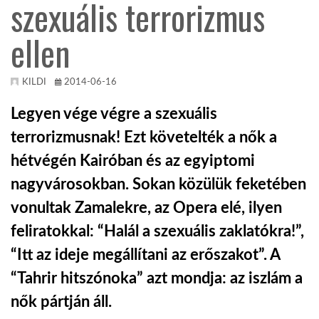
szexuális terrorizmus
TROPICALMAGAZIN
ellen
GLOBOTV
KILDI
2014-06-16
Legyen vége végre a szexuális
AFRIKA TUDÁSTÁR
terrorizmusnak! Ezt követelték a nők a
hétvégén Kairóban és az egyiptomi
A NAP SZÉPE
nagyvárosokban. Sokan közülük feketében
vonultak Zamalekre, az Opera elé, ilyen
LINKTR.EE
feliratokkal: “Halál a szexuális zaklatókra!”,
“Itt az ideje megállítani az erőszakot”. A
GLOBOZSARU
“Tahrir hitszónoka” azt mondja: az iszlám a
nők pártján áll.
DOBRAVERO.HU