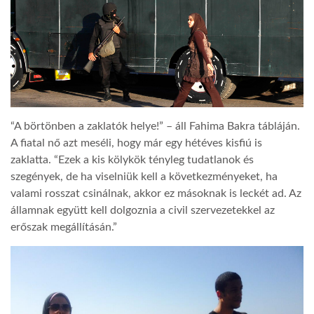
“A börtönben a zaklatók helye!” – áll Fahima Bakra tábláján.
A fiatal nő azt meséli, hogy már egy hétéves kisfiú is
zaklatta. “Ezek a kis kölykök tényleg tudatlanok és
szegények, de ha viselniük kell a következményeket, ha
valami rosszat csinálnak, akkor ez másoknak is leckét ad. Az
államnak együtt kell dolgoznia a civil szervezetekkel az
erőszak megállításán.”