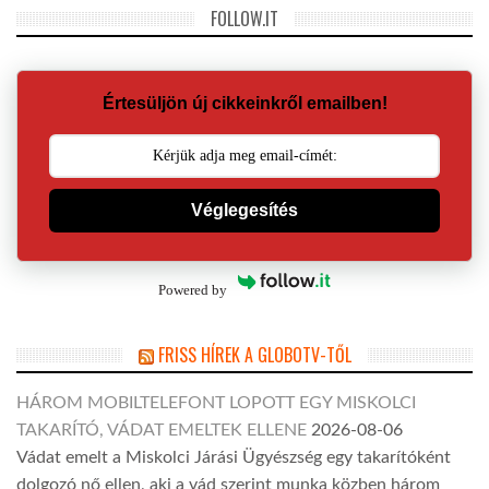
FOLLOW.IT
Értesüljön új cikkeinkről emailben!
Véglegesítés
Powered by
FRISS HÍREK A GLOBOTV-TŐL
HÁROM MOBILTELEFONT LOPOTT EGY MISKOLCI
TAKARÍTÓ, VÁDAT EMELTEK ELLENE
2026-08-06
Vádat emelt a Miskolci Járási Ügyészség egy takarítóként
dolgozó nő ellen, aki a vád szerint munka közben három