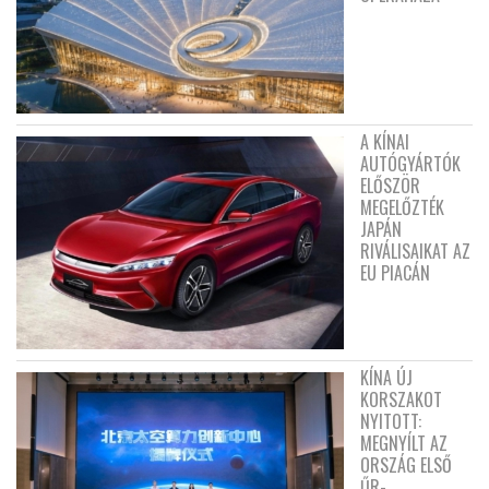
A KÍNAI
AUTÓGYÁRTÓK
ELŐSZÖR
MEGELŐZTÉK
JAPÁN
RIVÁLISAIKAT AZ
EU PIACÁN
KÍNA ÚJ
KORSZAKOT
NYITOTT:
MEGNYÍLT AZ
ORSZÁG ELSŐ
ŰR-