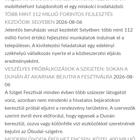
mobiltelefont tulajdonított el egy miskolci irodaházból.
TÖBB MINT 112 MILLIÓ FORINTOS FEJLESZTÉS
KEZDŐDIK SELYEBEN
2026-08-06
Jelentős beruházás veszi kezdetét Selyében: több mint 112
millió forint értékű fejlesztési munkálatok indulnak el a
településen. A kivitelezési feladatokat egy edelényi
székhelyű vállalkozás nyerte el a közbeszerzési eljárás
eredményeként.
VESZÉLYES PRÓBÁLKOZÁSOK A SZIGETEN: SOKAN A
DUNÁN ÁT AKARNAK BEJUTNI A FESZTIVÁLRA
2026-08-
06
A Sziget Fesztivál minden évben több százezer látogatót
vonz, azonban nem mindenki a hivatalos bejáratokon
keresztül próbál eljutni a rendezvény területére. A szervezők
szerint évről évre előfordul, hogy egyesek a Dunán
keresztül, úszva vagy különféle vízi eszközökkel szeretnének
bejutni az Óbudai-szigetre.
MODERN ÓVODA ÉPÜLHET ENCSEN: KÖZEL 400 MILLIÓ