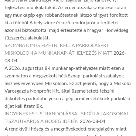
Alapítvány Baráthegyi Majorságában zajló tanösvény-
fejlesztési munkálatokat. Az erdei útszakasz építése során
egy munkagép egy robbanótestnek látszó tárgyat fordított
ki a földből.A helyszínre érkező rendőrjárőr a területet
azonnal biztosította, majd értesítette a Magyar Honvédség
tűzszerész alakulatát.
SZOMBATON IS FIZETNI KELL A PARKOLÁSÉRT
MISKOLCON A MUNKANAP-ÁTHELYEZÉS MIATT
2026-
08-04
A 2026. augusztus 8-i munkanap-áthelyezés miatt ezen a
szombaton a megszokott hétköznapi parkolási szabályok
lesznek érvényben Miskolcon. Ez azt jelenti, hogy a Miskolci
Városgazda Nonprofit Kft. által üzemeltetett felszíni
díjköteles parkolóhelyeken a gépjárművezetőknek parkolási
díjat kell fizetniük.
INGYENES ESTI STRANDOLÁSSAL SEGÍTI A LAKOSOKAT
TISZAÚJVÁROS A HŐSÉG IDEJÉN
2026-08-04
A rendkívüli hőség és a megnövekedett energiaigény miatt