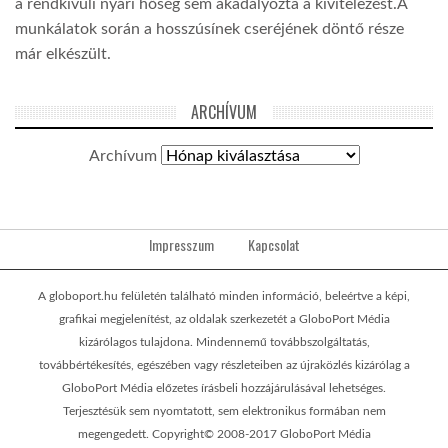
a rendkívüli nyári hőség sem akadályozta a kivitelezést.A
munkálatok során a hosszúsínek cseréjének döntő része
már elkészült.
ARCHÍVUM
Archívum
Impresszum
Kapcsolat
A globoport.hu felületén található minden információ, beleértve a képi,
grafikai megjelenítést, az oldalak szerkezetét a GloboPort Média
kizárólagos tulajdona. Mindennemű továbbszolgáltatás,
továbbértékesítés, egészében vagy részleteiben az újraközlés kizárólag a
GloboPort Média előzetes írásbeli hozzájárulásával lehetséges.
Terjesztésük sem nyomtatott, sem elektronikus formában nem
megengedett. Copyright© 2008-2017 GloboPort Média