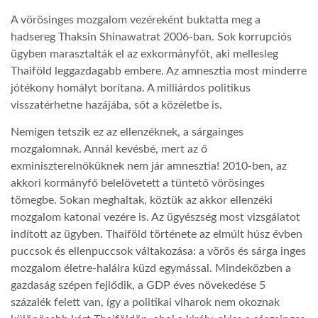
A vörösinges mozgalom vezéreként buktatta meg a
TROPICALMAGAZIN
hadsereg Thaksin Shinawatrat 2006-ban. Sok korrupciós
ügyben marasztalták el az exkormányfőt, aki mellesleg
Thaiföld leggazdagabb embere. Az amnesztia most minderre
GLOBOTV
jótékony homályt borítana. A milliárdos politikus
visszatérhetne hazájába, sőt a közéletbe is.
AFRIKA TUDÁSTÁR
Nemigen tetszik ez az ellenzéknek, a sárgainges
mozgalomnak. Annál kevésbé, mert az ő
exminiszterelnöküknek nem jár amnesztia! 2010-ben, az
A NAP SZÉPE
akkori kormányfő belelövetett a tüntető vörösinges
tömegbe. Sokan meghaltak, köztük az akkor ellenzéki
LINKTR.EE
mozgalom katonai vezére is. Az ügyészség most vizsgálatot
indított az ügyben. Thaiföld története az elmúlt húsz évben
puccsok és ellenpuccsok váltakozása: a vörös és sárga inges
GLOBOZSARU
mozgalom életre-halálra küzd egymással. Mindeközben a
gazdaság szépen fejlődik, a GDP éves növekedése 5
százalék felett van, így a politikai viharok nem okoznak
DOBRAVERO.HU