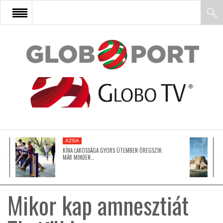
FŐOLDAL
AFRIKA
EURÓPA
ÁZSIA
ÁZSIA
KÍNA LAKOSSÁGA GYORS ÜTEMBEN ÖREGSZIK:
MÁR MINDEN…
ÉSZAK-AMERIKA
Mikor kap amnesztiát
LATIN-AMERIKA