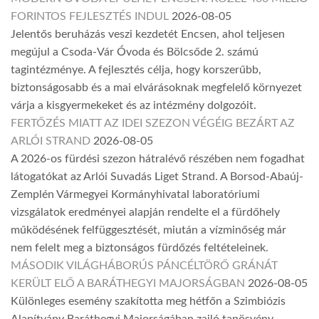
FORINTOS FEJLESZTÉS INDUL
2026-08-05
Jelentős beruházás veszi kezdetét Encsen, ahol teljesen
megújul a Csoda-Vár Óvoda és Bölcsőde 2. számú
tagintézménye. A fejlesztés célja, hogy korszerűbb,
biztonságosabb és a mai elvárásoknak megfelelő környezet
várja a kisgyermekeket és az intézmény dolgozóit.
FERTŐZÉS MIATT AZ IDEI SZEZON VÉGÉIG BEZÁRT AZ
ARLÓI STRAND
2026-08-05
A 2026-os fürdési szezon hátralévő részében nem fogadhat
látogatókat az Arlói Suvadás Liget Strand. A Borsod-Abaúj-
Zemplén Vármegyei Kormányhivatal laboratóriumi
vizsgálatok eredményei alapján rendelte el a fürdőhely
működésének felfüggesztését, miután a vízminőség már
nem felelt meg a biztonságos fürdőzés feltételeinek.
MÁSODIK VILÁGHÁBORÚS PÁNCÉLTÖRŐ GRÁNÁT
KERÜLT ELŐ A BARÁTHEGYI MAJORSÁGBAN
2026-08-05
Különleges esemény szakította meg hétfőn a Szimbiózis