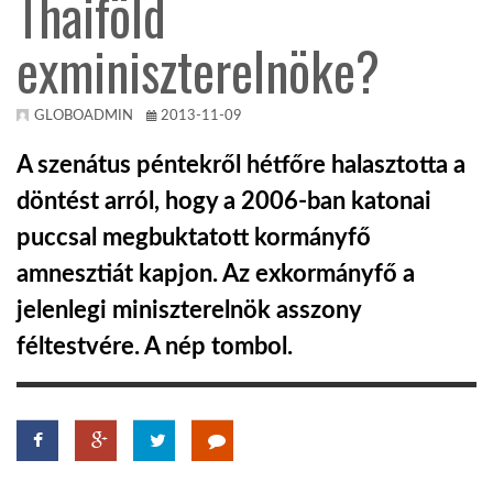
Thaiföld
exminiszterelnöke?
KÖZEL-KELET
AUSZTRÁLIA
GLOBOADMIN
2013-11-09
A szenátus péntekről hétfőre halasztotta a
A VILÁG ITTHON
döntést arról, hogy a 2006-ban katonai
puccsal megbuktatott kormányfő
MÉDIA
amnesztiát kapjon. Az exkormányfő a
jelenlegi miniszterelnök asszony
féltestvére. A nép tombol.
GLOBOTV BP
HÍR3D