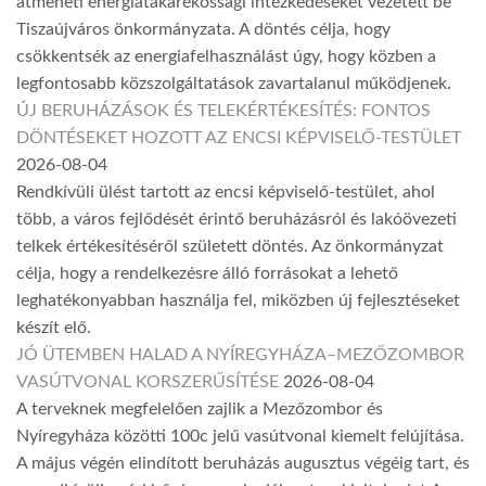
átmeneti energiatakarékossági intézkedéseket vezetett be
Tiszaújváros önkormányzata. A döntés célja, hogy
csökkentsék az energiafelhasználást úgy, hogy közben a
legfontosabb közszolgáltatások zavartalanul működjenek.
ÚJ BERUHÁZÁSOK ÉS TELEKÉRTÉKESÍTÉS: FONTOS
DÖNTÉSEKET HOZOTT AZ ENCSI KÉPVISELŐ-TESTÜLET
2026-08-04
Rendkívüli ülést tartott az encsi képviselő-testület, ahol
több, a város fejlődését érintő beruházásról és lakóövezeti
telkek értékesítéséről született döntés. Az önkormányzat
célja, hogy a rendelkezésre álló forrásokat a lehető
leghatékonyabban használja fel, miközben új fejlesztéseket
készít elő.
JÓ ÜTEMBEN HALAD A NYÍREGYHÁZA–MEZŐZOMBOR
VASÚTVONAL KORSZERŰSÍTÉSE
2026-08-04
A terveknek megfelelően zajlik a Mezőzombor és
Nyíregyháza közötti 100c jelű vasútvonal kiemelt felújítása.
A május végén elindított beruházás augusztus végéig tart, és