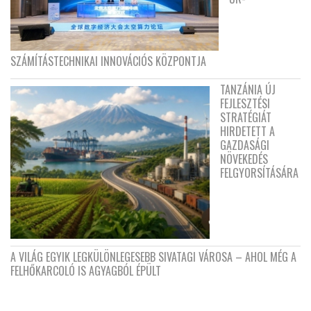
SZÁMÍTÁSTECHNIKAI INNOVÁCIÓS KÖZPONTJA
TANZÁNIA ÚJ
FEJLESZTÉSI
STRATÉGIÁT
HIRDETETT A
GAZDASÁGI
NÖVEKEDÉS
FELGYORSÍTÁSÁRA
A VILÁG EGYIK LEGKÜLÖNLEGESEBB SIVATAGI VÁROSA – AHOL MÉG A
FELHŐKARCOLÓ IS AGYAGBÓL ÉPÜLT