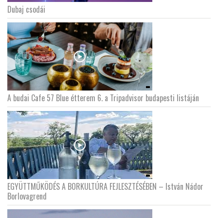
Dubaj csodái
A budai Cafe 57 Blue étterem 6. a Tripadvisor budapesti listáján
EGYÜTTMŰKÖDÉS A BORKULTÚRA FEJLESZTÉSÉBEN – István Nádor
Borlovagrend