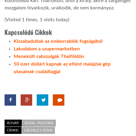
különösebb kárt Thaiföldön, ahol a király, akire a sárgainges
mozgalom hivatkozik, uralkodik, de nem kormányoz.
LATIMO.HU
(Visited 1 times, 1 visits today)
Kapcsolódó Cikkek
GLOBOBOOK
Kiszabadultak az emberrablók fogságából
Lakodalom a szupermarketben
Menekült-rabszolgák Thaiföldön
50 ezer dollárt kapnak az eltűnt malajziai gép
utasainak családtagjai
ROVAT:
ÁZSIA - POLITIKA
CÍMKE:
DÉLKELET-ÁZSIA