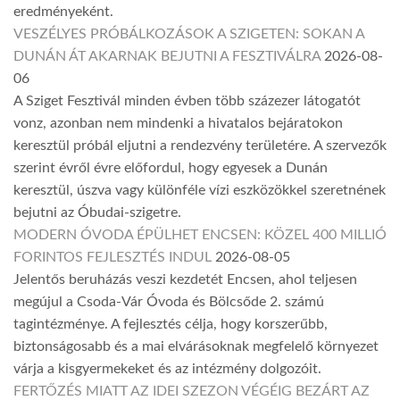
eredményeként.
VESZÉLYES PRÓBÁLKOZÁSOK A SZIGETEN: SOKAN A
DUNÁN ÁT AKARNAK BEJUTNI A FESZTIVÁLRA
2026-08-
06
A Sziget Fesztivál minden évben több százezer látogatót
vonz, azonban nem mindenki a hivatalos bejáratokon
keresztül próbál eljutni a rendezvény területére. A szervezők
szerint évről évre előfordul, hogy egyesek a Dunán
keresztül, úszva vagy különféle vízi eszközökkel szeretnének
bejutni az Óbudai-szigetre.
MODERN ÓVODA ÉPÜLHET ENCSEN: KÖZEL 400 MILLIÓ
FORINTOS FEJLESZTÉS INDUL
2026-08-05
Jelentős beruházás veszi kezdetét Encsen, ahol teljesen
megújul a Csoda-Vár Óvoda és Bölcsőde 2. számú
tagintézménye. A fejlesztés célja, hogy korszerűbb,
biztonságosabb és a mai elvárásoknak megfelelő környezet
várja a kisgyermekeket és az intézmény dolgozóit.
FERTŐZÉS MIATT AZ IDEI SZEZON VÉGÉIG BEZÁRT AZ