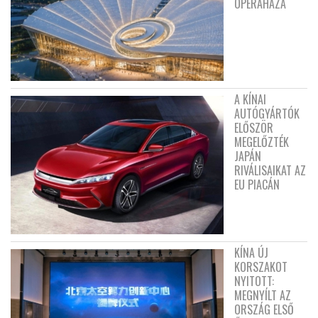
OPERAHÁZA
A KÍNAI
AUTÓGYÁRTÓK
ELŐSZÖR
MEGELŐZTÉK
JAPÁN
RIVÁLISAIKAT AZ
EU PIACÁN
KÍNA ÚJ
KORSZAKOT
NYITOTT:
MEGNYÍLT AZ
ORSZÁG ELSŐ