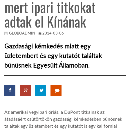
mert ipari titkokat
TROPICALMAGAZIN
adtak el Kínának
GLOBOTV
GLOBOADMIN
2014-03-06
Gazdasági kémkedés miatt egy
AFRIKA TUDÁSTÁR
üzletembert és egy kutatót találtak
bűnüsnek Egyesült Államoban.
A NAP SZÉPE
LINKTR.EE
GLOBOZSARU
Az amerikai vegyipari óriás, a DuPont titkainak az
átadásáért csütörtökön gazdasági kémkedésben bűnösnek
DOBRAVERO.HU
találtak egy üzletembert és egy kutatót is egy kaliforniai