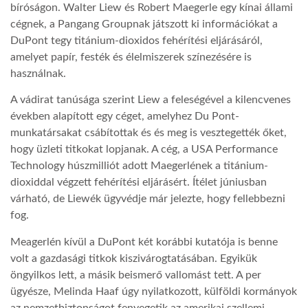
bíróságon. Walter Liew és Robert Maegerle egy kínai állami
cégnek, a Pangang Groupnak játszott ki információkat a
LATIMO.HU
DuPont tegy titánium-dioxidos fehérítési eljárásáról,
amelyet papír, festék és élelmiszerek színezésére is
használnak.
GLOBOBOOK
A vádirat tanúsága szerint Liew a feleségével a kilencvenes
években alapított egy céget, amelyhez Du Pont-
munkatársakat csábítottak és és meg is vesztegették őket,
hogy üzleti titkokat lopjanak. A cég, a USA Performance
Technology húszmilliót adott Maegerlének a titánium-
dioxiddal végzett fehérítési eljárásért. Ítélet júniusban
várható, de Liewék ügyvédje már jelezte, hogy fellebbezni
fog.
Meagerlén kívül a DuPont két korábbi kutatója is benne
volt a gazdasági titkok kiszivárogtatásában. Egyikük
öngyilkos lett, a másik beismerő vallomást tett. A per
ügyésze, Melinda Haaf úgy nyilatkozott, külföldi kormányok
az nemzetbiztonságot fenyegetik az amerikai szellemi