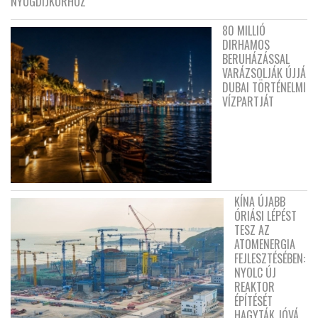
NYUGDÍJKORHOZ
80 MILLIÓ
DIRHAMOS
BERUHÁZÁSSAL
VARÁZSOLJÁK ÚJJÁ
DUBAI TÖRTÉNELMI
VÍZPARTJÁT
KÍNA ÚJABB
ÓRIÁSI LÉPÉST
TESZ AZ
ATOMENERGIA
FEJLESZTÉSÉBEN:
NYOLC ÚJ
REAKTOR
ÉPÍTÉSÉT
HAGYTÁK JÓVÁ