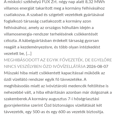
A miskolci székhelyű FUX Zrt. négy nap alatt 8,32 MWh
villamos energiát takarított meg a kormány felhívásához
csatlakozva. A szabad és szigetelt vezetékek gyártásával
foglalkozó társaság csatlakozott a kormány azon
felhívásához, amely az országos hőhullám idején a
villamosenergia-rendszer terhelésének csökkentését
célozta. A kábelgyártásban érdekelt társaság gyorsan
reagált a kezdeményezésre, és több olyan intézkedést
vezetett be, […]
MEGHIBÁSODOTT AZ EGYIK FŐVEZETÉK, DE EGYELŐRE
NINCS VESZÉLYBEN ÓZD IVÓVÍZELLÁTÁSA
2026-08-07
Műszaki hiba miatt csökkentett kapacitással működik az
ózdi vízellátó rendszer egyik fő távvezetéke. A
meghibásodás miatt az ivóvíztároló medencék feltöltése is
nehezebbé vált, a hiba elhárításán azonban már dolgoznak a
szakemberek.A kormány augusztus 7-i hőségriasztási
gyorsjelentése szerint Ózd biztonságos vízellátását két
távvezeték, egy 500-as és egy 600-as vezeték biztosítja.