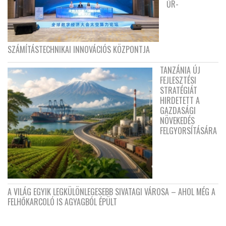
ŰR-
SZÁMÍTÁSTECHNIKAI INNOVÁCIÓS KÖZPONTJA
TANZÁNIA ÚJ
FEJLESZTÉSI
STRATÉGIÁT
HIRDETETT A
GAZDASÁGI
NÖVEKEDÉS
FELGYORSÍTÁSÁRA
A VILÁG EGYIK LEGKÜLÖNLEGESEBB SIVATAGI VÁROSA – AHOL MÉG A
FELHŐKARCOLÓ IS AGYAGBÓL ÉPÜLT