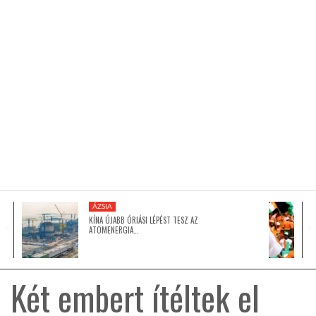
KÖZEL-KELET
AUSZTRÁLIA
A VILÁG ITTHON
MÉDIA
ÁZSIA
KÍNA ÚJABB ÓRIÁSI LÉPÉST TESZ AZ
ATOMENERGIA…
GLOBOTV BP
Két embert ítéltek el
HÍR3D