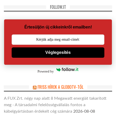
FOLLOW.IT
Értesüljön új cikkeinkről emailben!
Véglegesítés
Powered by
FRISS HÍREK A GLOBOTV-TŐL
A FUX Zrt. négy nap alatt 8 Megawatt energiát takarított
meg - A társadalmi felelősségvállalás fontos a
kábelgyártásban érdekelt cég számára
2026-08-08