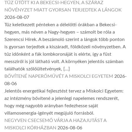
TŰZ ÜTÖTT KI A BEKECSI-HEGYEN, A SZÁRAZ
NÖVÉNYZET MIATT GYORSAN TERJEDTEK A LÁNGOK
2026-08-07
Tűz keletkezett pénteken a délelőtti órákban a Bekecsi-
hegyen, más néven a Nagy-hegyen – számolt be róla a
Szerencsi Hírek. A beszámoló szerint a lángok több ponton
is gyorsan terjedtek a kiszáradt, földközeli növényzetben. A
tűz időnként a fák lombkoronáját is elérte, így a füst
messziről is jól látható volt. A környéken jelentős számban
találhatók szőlőültetvények, […]
BŐVÍTENÉ NAPERŐMŰVÉT A MISKOLCI EGYETEM
2026-
08-06
Jelentős energetikai fejlesztést tervez a Miskolci Egyetem:
az intézmény bővítené a jelenlegi napelemes rendszerét,
hogy még nagyobb arányban fedezhesse saját
villamosenergia-igényét megújuló forrásból.
NEGYVEN CSECSEMŐ VÁRJA A HAZAJUTÁST A
MISKOLCI KÓRHÁZBAN
2026-08-06