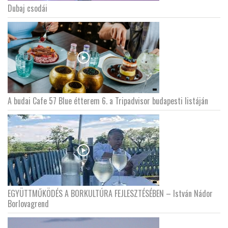
Dubaj csodái
A budai Cafe 57 Blue étterem 6. a Tripadvisor budapesti listáján
EGYÜTTMŰKÖDÉS A BORKULTÚRA FEJLESZTÉSÉBEN – István Nádor
Borlovagrend