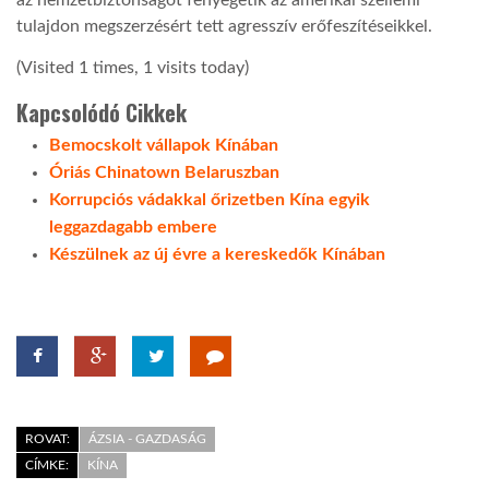
tulajdon megszerzésért tett agresszív erőfeszítéseikkel.
(Visited 1 times, 1 visits today)
Kapcsolódó Cikkek
Bemocskolt vállapok Kínában
Óriás Chinatown Belaruszban
Korrupciós vádakkal őrizetben Kína egyik
leggazdagabb embere
Készülnek az új évre a kereskedők Kínában
ROVAT:
ÁZSIA - GAZDASÁG
CÍMKE:
KÍNA