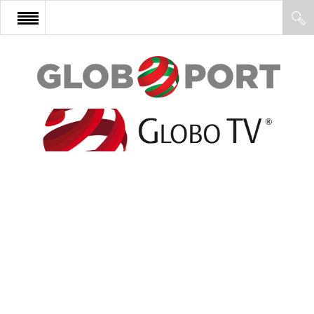
FŐOLDAL
AFRIKA
EURÓPA
ÁZSIA
ÉSZAK-AMERIKA
LATIN-AMERIKA