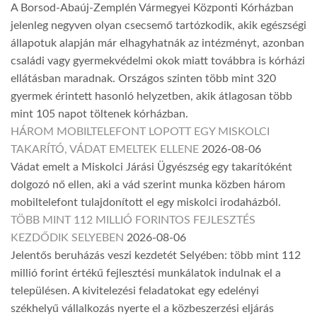
A Borsod-Abaúj-Zemplén Vármegyei Központi Kórházban
jelenleg negyven olyan csecsemő tartózkodik, akik egészségi
állapotuk alapján már elhagyhatnák az intézményt, azonban
családi vagy gyermekvédelmi okok miatt továbbra is kórházi
ellátásban maradnak. Országos szinten több mint 320
gyermek érintett hasonló helyzetben, akik átlagosan több
mint 105 napot töltenek kórházban.
HÁROM MOBILTELEFONT LOPOTT EGY MISKOLCI
TAKARÍTÓ, VÁDAT EMELTEK ELLENE
2026-08-06
Vádat emelt a Miskolci Járási Ügyészség egy takarítóként
dolgozó nő ellen, aki a vád szerint munka közben három
mobiltelefont tulajdonított el egy miskolci irodaházból.
TÖBB MINT 112 MILLIÓ FORINTOS FEJLESZTÉS
KEZDŐDIK SELYEBEN
2026-08-06
Jelentős beruházás veszi kezdetét Selyében: több mint 112
millió forint értékű fejlesztési munkálatok indulnak el a
településen. A kivitelezési feladatokat egy edelényi
székhelyű vállalkozás nyerte el a közbeszerzési eljárás