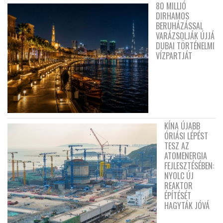
80 MILLIÓ
DIRHAMOS
BERUHÁZÁSSAL
VARÁZSOLJÁK ÚJJÁ
DUBAI TÖRTÉNELMI
VÍZPARTJÁT
KÍNA ÚJABB
ÓRIÁSI LÉPÉST
TESZ AZ
ATOMENERGIA
FEJLESZTÉSÉBEN:
NYOLC ÚJ
REAKTOR
ÉPÍTÉSÉT
HAGYTÁK JÓVÁ