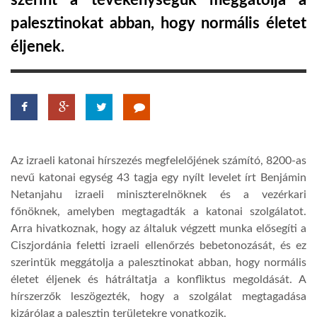
szerint a tevékenységük meggátolja a
palesztinokat abban, hogy normális életet
TROPICALMAGAZIN
éljenek.
GLOBOTV
AFRIKA TUDÁSTÁR
Az izraeli katonai hírszezés megfelelőjének számító, 8200-as
A NAP SZÉPE
nevű katonai egység 43 tagja egy nyílt levelet írt Benjámin
Netanjahu izraeli miniszterelnöknek és a vezérkari
főnöknek, amelyben megtagadták a katonai szolgálatot.
LINKTR.EE
Arra hivatkoznak, hogy az általuk végzett munka elősegíti a
Ciszjordánia feletti izraeli ellenőrzés bebetonozását, és ez
GLOBOZSARU
szerintük meggátolja a palesztinokat abban, hogy normális
életet éljenek és hátráltatja a konfliktus megoldását. A
hírszerzők leszögezték, hogy a szolgálat megtagadása
DOBRAVERO.HU
kizárólag a palesztin területekre vonatkozik.