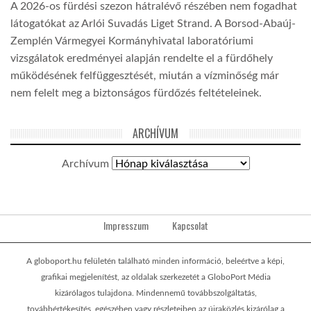
A 2026-os fürdési szezon hátralévő részében nem fogadhat
látogatókat az Arlói Suvadás Liget Strand. A Borsod-Abaúj-
Zemplén Vármegyei Kormányhivatal laboratóriumi
vizsgálatok eredményei alapján rendelte el a fürdőhely
működésének felfüggesztését, miután a vízminőség már
nem felelt meg a biztonságos fürdőzés feltételeinek.
ARCHÍVUM
Archívum
Impresszum
Kapcsolat
A globoport.hu felületén található minden információ, beleértve a képi,
grafikai megjelenítést, az oldalak szerkezetét a GloboPort Média
kizárólagos tulajdona. Mindennemű továbbszolgáltatás,
továbbértékesítés, egészében vagy részleteiben az újraközlés kizárólag a