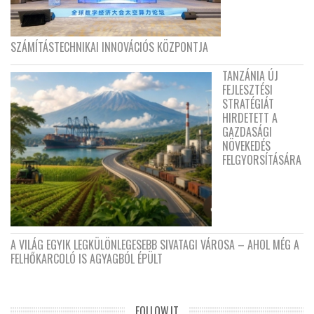
SZÁMÍTÁSTECHNIKAI INNOVÁCIÓS KÖZPONTJA
TANZÁNIA ÚJ
FEJLESZTÉSI
STRATÉGIÁT
HIRDETETT A
GAZDASÁGI
NÖVEKEDÉS
FELGYORSÍTÁSÁRA
A VILÁG EGYIK LEGKÜLÖNLEGESEBB SIVATAGI VÁROSA – AHOL MÉG A
FELHŐKARCOLÓ IS AGYAGBÓL ÉPÜLT
FOLLOW.IT