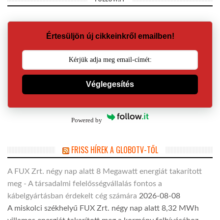
Értesüljön új cikkeinkről emailben!
Véglegesítés
Powered by
FRISS HÍREK A GLOBOTV-TŐL
A FUX Zrt. négy nap alatt 8 Megawatt energiát takarított
meg - A társadalmi felelősségvállalás fontos a
kábelgyártásban érdekelt cég számára
2026-08-08
A miskolci székhelyű FUX Zrt. négy nap alatt 8,32 MWh