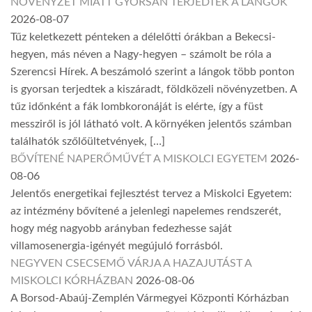
NÖVÉNYZET MIATT GYORSAN TERJEDTEK A LÁNGOK
2026-08-07
Tűz keletkezett pénteken a délelőtti órákban a Bekecsi-
hegyen, más néven a Nagy-hegyen – számolt be róla a
Szerencsi Hírek. A beszámoló szerint a lángok több ponton
is gyorsan terjedtek a kiszáradt, földközeli növényzetben. A
tűz időnként a fák lombkoronáját is elérte, így a füst
messziről is jól látható volt. A környéken jelentős számban
találhatók szőlőültetvények, […]
BŐVÍTENÉ NAPERŐMŰVÉT A MISKOLCI EGYETEM
2026-
08-06
Jelentős energetikai fejlesztést tervez a Miskolci Egyetem:
az intézmény bővítené a jelenlegi napelemes rendszerét,
hogy még nagyobb arányban fedezhesse saját
villamosenergia-igényét megújuló forrásból.
NEGYVEN CSECSEMŐ VÁRJA A HAZAJUTÁST A
MISKOLCI KÓRHÁZBAN
2026-08-06
A Borsod-Abaúj-Zemplén Vármegyei Központi Kórházban