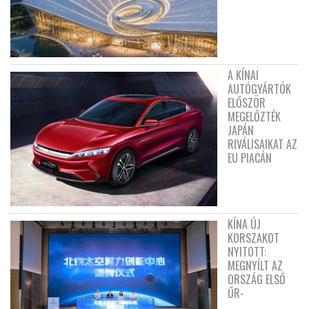
A KÍNAI
AUTÓGYÁRTÓK
ELŐSZÖR
MEGELŐZTÉK
JAPÁN
RIVÁLISAIKAT AZ
EU PIACÁN
KÍNA ÚJ
KORSZAKOT
NYITOTT:
MEGNYÍLT AZ
ORSZÁG ELSŐ
ŰR-