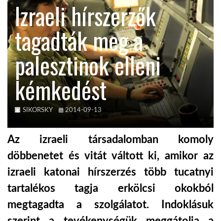
Izraeli hírszerzők
KÖZEL-KELET
tagadták meg a
palesztinok elleni
AUSZTRÁLIA
kémkedést
A VILÁG ITTHON
SIKORSKY
2014-09-13
MÉDIA
Az izraeli társadalomban komoly
döbbenetet és vitát váltott ki, amikor
az
izraeli katonai hírszerzés több tucatnyi
GLOBOTV BP
tartalékos tagja
erkölcsi okokból
megtagadta a szolgálatot. Indoklásuk
HÍR3D