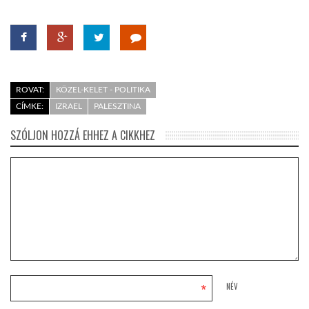
ROVAT:
KÖZEL-KELET - POLITIKA
CÍMKE:
IZRAEL
PALESZTINA
SZÓLJON HOZZÁ EHHEZ A CIKKHEZ
*
NÉV