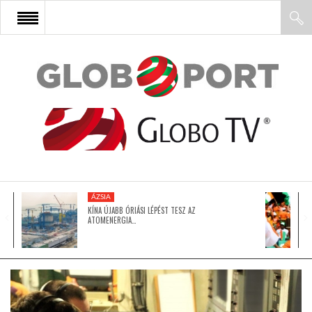
FŐOLDAL
AFRIKA
EURÓPA
ÁZSIA
ÁZSIA
KÍNA ÚJABB ÓRIÁSI LÉPÉST TESZ AZ
ATOMENERGIA…
ÉSZAK-AMERIKA
LATIN-AMERIKA