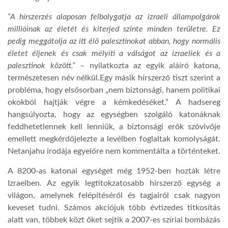
“A hírszerzés alaposan felbolygatja az izraeli állampolgárok
LATIMO.HU
millióinak az életét és kiterjed szinte minden területre. Ez
pedig meggátolja az itt élő palesztinokat abban, hogy normális
életet éljenek és csak mélyíti a válságot az izraeliek és a
GLOBOBOOK
palesztinok között.”
– nyilatkozta az egyik aláíró katona,
természetesen név nélkül.Egy másik hírszerző tiszt szerint a
probléma, hogy elsősorban „nem biztonsági, hanem politikai
okokból hajtják végre a kémkedéséket.” A hadsereg
hangsúlyozta, hogy az egységben szolgáló katonáknak
feddhetetlennek kell lenniük, a biztonsági erők szóvivője
emellett megkérdőjelezte a levélben foglaltak komolyságát.
Netanjahu irodája egyelőre nem kommentálta a történteket.
A 8200-as katonai egységet még 1952-ben hozták létre
Izraelben. Az egyik legtitokzatosabb hírszerző egység a
világon, amelynek felépítéséről és tagjairól csak nagyon
keveset tudni. Számos akciójuk több évtizedes titkosítás
alatt van, többek közt őket sejtik a 2007-es szíriai bombázás