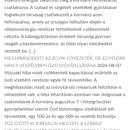
villamos energiát takarított meg a kormány felhívásához
csatlakozva. A szabad és szigetelt vezetékek gyártásával
foglalkozó társaság csatlakozott a kormány azon
felhívásához, amely az országos hőhullám idején a
villamosenergia-rendszer terhelésének csökkentését
célozta. A kábelgyártásban érdekelt társaság gyorsan
reagált a kezdeményezésre, és több olyan intézkedést
vezetett be, […]
MEGHIBÁSODOTT AZ EGYIK FŐVEZETÉK, DE EGYELŐRE
NINCS VESZÉLYBEN ÓZD IVÓVÍZELLÁTÁSA
2026-08-07
Műszaki hiba miatt csökkentett kapacitással működik az
ózdi vízellátó rendszer egyik fő távvezetéke. A
meghibásodás miatt az ivóvíztároló medencék feltöltése is
nehezebbé vált, a hiba elhárításán azonban már dolgoznak a
szakemberek.A kormány augusztus 7-i hőségriasztási
gyorsjelentése szerint Ózd biztonságos vízellátását két
távvezeték, egy 500-as és egy 600-as vezeték biztosítja.
TŰZ ÜTÖTT KI A BEKECSI-HEGYEN, A SZÁRAZ