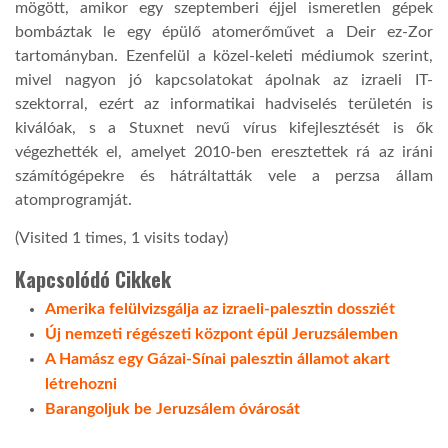
mögött, amikor egy szeptemberi éjjel ismeretlen gépek
bombáztak le egy épülő atomerőművet a Deir ez-Zor
tartományban. Ezenfelül a közel-keleti médiumok szerint,
mivel nagyon jó kapcsolatokat ápolnak az izraeli IT-
szektorral, ezért az informatikai hadviselés területén is
kiválóak, s a Stuxnet nevű vírus kifejlesztését is ők
végezhették el, amelyet 2010-ben eresztettek rá az iráni
számítógépekre és hátráltatták vele a perzsa állam
atomprogramját.
(Visited 1 times, 1 visits today)
Kapcsolódó Cikkek
Amerika felülvizsgálja az izraeli-palesztin dossziét
Új nemzeti régészeti központ épül Jeruzsálemben
A Hamász egy Gázai-Sínai palesztin államot akart
létrehozni
Barangoljuk be Jeruzsálem óvárosát