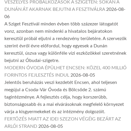
VESZÉLYES PRÓBÁLKOZÁSOK A SZIGETEN: SOKAN A
DUNÁN ÁT AKARNAK BEJUTNI A FESZTIVÁLRA
2026-08-
06
A Sziget Fesztivál minden évben több százezer látogatót
vonz, azonban nem mindenki a hivatalos bejáratokon
keresztül próbál eljutni a rendezvény területére. A szervezők
szerint évről évre előfordul, hogy egyesek a Dunán
keresztül, úszva vagy különféle vízi eszközökkel szeretnének
bejutni az Óbudai-szigetre.
MODERN ÓVODA ÉPÜLHET ENCSEN: KÖZEL 400 MILLIÓ
FORINTOS FEJLESZTÉS INDUL
2026-08-05
Jelentős beruházás veszi kezdetét Encsen, ahol teljesen
megújul a Csoda-Vár Óvoda és Bölcsőde 2. számú
tagintézménye. A fejlesztés célja, hogy korszerűbb,
biztonságosabb és a mai elvárásoknak megfelelő környezet
várja a kisgyermekeket és az intézmény dolgozóit.
FERTŐZÉS MIATT AZ IDEI SZEZON VÉGÉIG BEZÁRT AZ
ARLÓI STRAND
2026-08-05